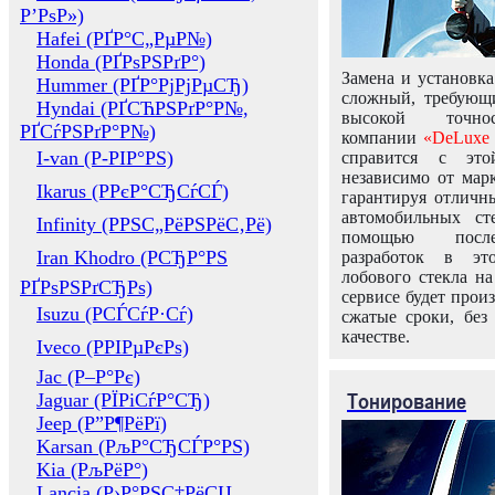
Р’РѕР»)
Hafei (РҐР°С„РµР№)
Honda (РҐРѕРЅРґР°)
Замена и установка
Hummer (РҐР°РјРјРµСЂ)
сложный, требующ
Hyndai (РҐСЋРЅРґР°Р№,
высокой точно
РҐСѓРЅРґР°Р№)
компании
«DeLuxe 
I-van (Р-РІР°РЅ)
справится с это
независимо от марк
Ikarus (РРєР°СЂСѓСЃ)
гарантируя отличны
автомобильных ст
Infinity (РРЅС„РёРЅРёС‚Рё)
помощью посл
Iran Khodro (РСЂР°РЅ
разработок в эт
лобового стекла н
РҐРѕРЅРґСЂРѕ)
сервисе будет прои
Isuzu (РСЃСѓР·Сѓ)
сжатые сроки, без
качестве.
Iveco (РРІРµРєРѕ)
Jac (Р–Р°Рє)
Тонирование
Jaguar (РЇРіСѓР°СЂ)
Jeep (Р”Р¶РёРї)
Karsan (РљР°СЂСЃР°РЅ)
Kia (РљРёР°)
Lancia (Р›Р°РЅС‡РёСЏ,