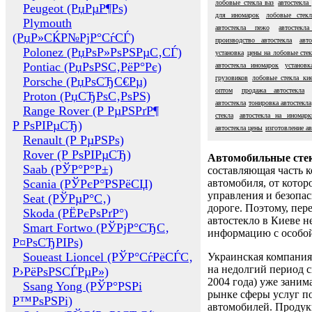
лобовые стекла ваз
автостекла
Peugeot (РџРµР¶Рѕ)
для иномарок
лобовые стекл
Plymouth
автостекла пежо
автостекл
(РџР»СЌР№РјР°СѓСЃ)
производство автостекла
авт
Polonez (РџРѕР»РѕРЅРµС‚СЃ)
установка
цены на лобовые стек
Pontiac (РџРѕРЅС‚РёР°Рє)
автостекла иномарок
установк
грузовиков
лобовые стекла ки
Porsche (РџРѕСЂС€Рµ)
оптом
продажа автостекла
Proton (РџСЂРѕС‚РѕРЅ)
автостекла
тонировка автостекла
Range Rover (Р РµРЅРґР¶
стекла
автостекла на иномарк
Р РѕРІРµСЂ)
автостекла цены
изготовление ав
Renault (Р РµРЅРѕ)
Rover (Р РѕРІРµСЂ)
Автомобильные сте
Saab (РЎР°Р°Р±)
составляющая часть 
Scania (РЎРєР°РЅРёСЏ)
автомобиля, от котор
управления и безопа
Seat (РЎРµР°С‚)
дороге. Поэтому, пере
Skoda (РЁРєРѕРґР°)
автостекло в Киеве н
Smart Fortwo (РЎРјР°СЂС‚
информацию с особо
Р¤РѕСЂРІРѕ)
Soueast Lioncel (РЎР°СѓРёСЃС‚
Украинская компания 
на недолгий период с
Р›РёРѕРЅСЃРµР»)
2004 года) уже заним
Ssang Yong (РЎР°РЅРі
рынке сферы услуг п
Р™РѕРЅРі)
автомобилей. Проду