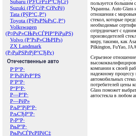
Subaru (РЎСѓР±Р°СЂСѓ)
пользуется большим 
Suzuki (РЎСѓР·СѓРєРё)
Украины. Auto Glass
Tata (РўР°С‚Р°)
отношения с мировы
стекол, которые пред
Toyota (РўРѕР№РѕС‚Р°)
необходимые сертиф
Volkswagen
сотрудничает с одни
(Р¤РѕР»СЊРєСЃРІР°РіРµРЅ)
производителей стекл
Volvo (Р’РѕР»СЊРІРѕ)
миру, такими, как Asa
ZX Landmark
Pilkington, FuYao, 
(Р›РµРЅРґРјР°СЂРє)
Серьезное отношение
Отечественные авто
высококвалифициров
компании к своей раб
Р‘Р°Р·
надежному процессу 
Р‘РѕРіРґР°РЅ
автомобильных стекол
Р’Р°Р·
потребителей цены к
Р“Р°Р·
Glass поможет выбрат
Р—Р°Р·
автостекла в любом а
Р—РёР»
РљР°РјР°Р·
РљСЂР°Р·
Р›Р°Р·
РњР°Р·
РњРѕСЃРєРІРёС‡