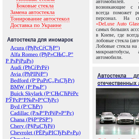
автомобилей.
Боковые стекла
возникающие с в
Замена автостекла
всегда поможет 
Тонирование автостекол
персонал. На ск
«DeLuxe Auto Glas
Доставка по Украине
самых больших ассо
в Киеве, где всег
Автостекла для иномарок
лобовые стекла (авт
Лобовые стекла на 
Acura (РђРєСѓСЂР°)
микроавтобусы, 
Alfa Romeo (РђР»СЊС„Р°
автомобили.
Р РѕРјРµРѕ)
Audi (РђСѓРґРё)
Avia (РђРІРёР°)
Автостекла 
Bedford (Р‘РµРґС„РѕСЂРґ)
отечественных 
BMW (Р‘РњР’)
Buick Skylark (Р‘СЊСЋРёРє
РЎРєР°Р№Р»Р°СЂРє)
Byd (Р‘СЋРґ)
Cadillac (РљР°РґРёР»Р°Рє)
Chana (Р§Р°РЅР°)
Chery (Р§РµСЂРё)
Chevrolet (РЁРµРІСЂРѕР»Рµ)