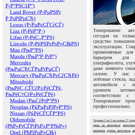
Р›Р°РЅС‡Р°)
Land Rover (Р›РµРЅРґ
Р РѕРІРµСЂ)
Lexus (Р›РµРєСЃСѓСЃ)
Тонирование авт
Liaz (Р›РёР°Р·)
сегодня не толь
Lifan (Р›РёС„Р°РЅ)
средство повышени
Lincoln (Р›РёРЅРєРѕР»СЊРЅ)
эксплуатации. Сов
Man (РњР°РЅ)
применяемые для
Mazda (РњР°Р·РґР°)
барьером для 
Mercedes
ультрафиолета, ул
даже немного сни
(РњРµСЂСЃРµРґРµСЃ)
салоне. У нас м
Mercury (РњРµСЂРєСѓСЂРё)
лобовые стекла, за
Mitsubishi
автомобиля с л
(РњРёС‚СЃСѓР±РёСЃРё,
уровнем затем
РњРёС†СѓР±РёСЃРё)
соответствии с 
Mudan (РњСѓРґР°РЅ)
Тонирование про
профессионально.
Neoplan (РќРµРѕРїР»Р°РЅ)
Nissan (РќРёСЃСЃР°РЅ)
Oldsmobile
Украина
5
из
5
на основе
27
оце
(РћР»РґСЃРјРѕР±Р°Р№Р»)
цены на автостекла
автостек
иномарок
купить автостекла
ав
Opel (РћРїРµР»СЊ)