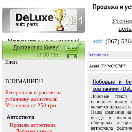
Продажа и у
Уточня
цены
(067) 536
Меняем стекла, как лампочки!
Автостекло »
Заказать установку автостекла в
Киеве
ВНИМАНИЕ!!!
Лобовые и бо
компаниии «DeL
Бессрочная гарантия на
Лобовые стекла
установку автостекла!
основным видом д
Установка от 250 грн.
является продажа и 
Наша компания на 
Автостекла
всегда в налич
обширных ассорт
Продажа автостекла
автостекла факти
Лобовые стекла