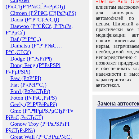
Chrysler
«DeLuxe Auto Glas
(РљСЂР°Р№СЃР»РµСЂ)
клиентам высококач
Citroen (РЎРёС‚СЂРѕРµРЅ)
для иномарок 
автомобилей по
Dacia (Р”Р°С‡РёСЏ)
ценам. Широкий ас
Daewoo (Р”СЌСѓ, Р”РµРѕ,
практически все 
Р”РµСѓ)
модификации авт
Daf (Р”Р°С„)
нашим клиентам 
Daihatsu (Р”Р°Р№С…
нервы, затрачивае
Р°С‚СЃСѓ)
необходимой моде
непосредственно с 
Dodge (Р”РѕРґР¶)
позволяет придержи
Dong Feng (Р”РѕРЅРі
и обеспечивать кл
Р¤РµРЅРі)
надежности и высо
Faw (Р¤Р°РІ)
характеристиках
Fiat (Р¤РёР°С‚)
автостекол.
Ford (Р¤РѕСЂРґ)
Foton (Р¤РѕС‚РѕРЅ)
Замена автосте
Geely (Р”Р¶РёР»Рё)
Gmc (Р”Р¶РµРЅРµСЂР°Р»
РјРѕС‚РѕСЂСЃ)
Gonow Troy (Р“РѕРЅРѕРІ
РўСЂРѕР№)
Great Wall (Р“СЂРµР№С‚