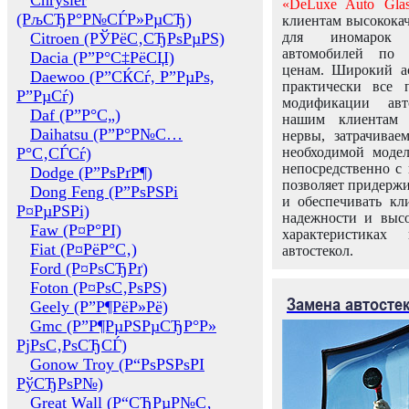
Chrysler
«DeLuxe Auto Glas
(РљСЂР°Р№СЃР»РµСЂ)
клиентам высококач
Citroen (РЎРёС‚СЂРѕРµРЅ)
для иномарок 
автомобилей по
Dacia (Р”Р°С‡РёСЏ)
ценам. Широкий ас
Daewoo (Р”СЌСѓ, Р”РµРѕ,
практически все 
Р”РµСѓ)
модификации авт
Daf (Р”Р°С„)
нашим клиентам 
Daihatsu (Р”Р°Р№С…
нервы, затрачивае
Р°С‚СЃСѓ)
необходимой моде
непосредственно с 
Dodge (Р”РѕРґР¶)
позволяет придержи
Dong Feng (Р”РѕРЅРі
и обеспечивать кл
Р¤РµРЅРі)
надежности и высо
Faw (Р¤Р°РІ)
характеристиках
Fiat (Р¤РёР°С‚)
автостекол.
Ford (Р¤РѕСЂРґ)
Foton (Р¤РѕС‚РѕРЅ)
Замена автосте
Geely (Р”Р¶РёР»Рё)
Gmc (Р”Р¶РµРЅРµСЂР°Р»
РјРѕС‚РѕСЂСЃ)
Gonow Troy (Р“РѕРЅРѕРІ
РўСЂРѕР№)
Great Wall (Р“СЂРµР№С‚