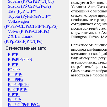
Subaru (РЎСѓР±Р°СЂСѓ)
пользуется большим 
Suzuki (РЎСѓР·СѓРєРё)
Украины. Auto Glass
Tata (РўР°С‚Р°)
отношения с мировы
стекол, которые пред
Toyota (РўРѕР№РѕС‚Р°)
необходимые сертиф
Volkswagen
сотрудничает с одни
(Р¤РѕР»СЊРєСЃРІР°РіРµРЅ)
производителей стекл
Volvo (Р’РѕР»СЊРІРѕ)
миру, такими, как Asa
ZX Landmark
Pilkington, FuYao, 
(Р›РµРЅРґРјР°СЂРє)
Серьезное отношение
Отечественные авто
высококвалифициров
компании к своей раб
Р‘Р°Р·
надежному процессу 
Р‘РѕРіРґР°РЅ
автомобильных стекол
Р’Р°Р·
потребителей цены к
Р“Р°Р·
Glass поможет выбрат
Р—Р°Р·
автостекла в любом а
Р—РёР»
РљР°РјР°Р·
РљСЂР°Р·
Р›Р°Р·
РњР°Р·
РњРѕСЃРєРІРёС‡