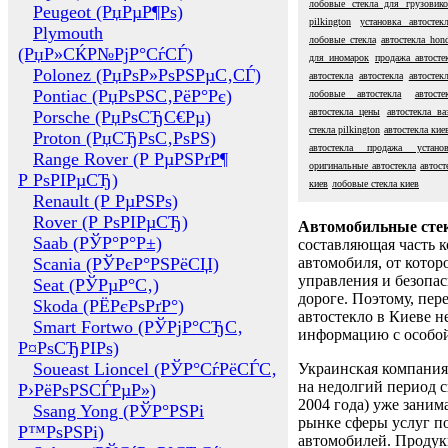
лобовые стекла для грузовик
Peugeot (РџРµР¶Рѕ)
pilkington
установка автостек
Plymouth
лобовые стекла
автостекла hon
(РџР»СЌР№РјР°СѓСЃ)
для иномарок
продажа автосте
Polonez (РџРѕР»РѕРЅРµС‚СЃ)
автостекла
автостекла
автостек
Pontiac (РџРѕРЅС‚РёР°Рє)
лобовые автостекла
автост
автостекла цены
автостекла ва
Porsche (РџРѕСЂС€Рµ)
стекла pilkington
автостекла кие
Proton (РџСЂРѕС‚РѕРЅ)
автостекла продажа установ
Range Rover (Р РµРЅРґР¶
оригинальные автостекла
автост
Р РѕРІРµСЂ)
киев
лобовые стекла киев
Renault (Р РµРЅРѕ)
Rover (Р РѕРІРµСЂ)
Автомобильные сте
Saab (РЎР°Р°Р±)
составляющая часть 
Scania (РЎРєР°РЅРёСЏ)
автомобиля, от котор
управления и безопа
Seat (РЎРµР°С‚)
дороге. Поэтому, пере
Skoda (РЁРєРѕРґР°)
автостекло в Киеве н
Smart Fortwo (РЎРјР°СЂС‚
информацию с особо
Р¤РѕСЂРІРѕ)
Soueast Lioncel (РЎР°СѓРёСЃС‚
Украинская компания 
на недолгий период с
Р›РёРѕРЅСЃРµР»)
2004 года) уже заним
Ssang Yong (РЎР°РЅРі
рынке сферы услуг п
Р™РѕРЅРі)
автомобилей. Проду