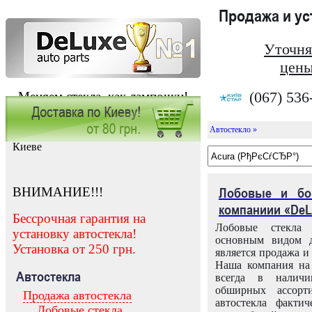
Продажа и у
Уточня
цены
(067) 536
Меняем стекла, как лампочки!
Автостекло »
Заказать установку автостекла в
Киеве
ВНИМАНИЕ!!!
Лобовые и бо
компаниии «DeL
Бессрочная гарантия на
Лобовые стекла
установку автостекла!
основным видом д
Установка от 250 грн.
является продажа и 
Наша компания на 
Автостекла
всегда в налич
обширных ассорт
Продажа автостекла
автостекла факти
Лобовые стекла