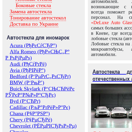
автомобилей.
Боковые стекла
возникающие с в
Замена автостекла
всегда поможет 
Тонирование автостекол
персонал. На ск
«DeLuxe Auto Glas
Доставка по Украине
самых больших ассо
в Киеве, где всег
Автостекла для иномарок
лобовые стекла (авт
Лобовые стекла на 
Acura (РђРєСѓСЂР°)
микроавтобусы, 
Alfa Romeo (РђР»СЊС„Р°
автомобили.
Р РѕРјРµРѕ)
Audi (РђСѓРґРё)
Avia (РђРІРёР°)
Автостекла 
Bedford (Р‘РµРґС„РѕСЂРґ)
отечественных 
BMW (Р‘РњР’)
Buick Skylark (Р‘СЊСЋРёРє
РЎРєР°Р№Р»Р°СЂРє)
Byd (Р‘СЋРґ)
Cadillac (РљР°РґРёР»Р°Рє)
Chana (Р§Р°РЅР°)
Chery (Р§РµСЂРё)
Chevrolet (РЁРµРІСЂРѕР»Рµ)