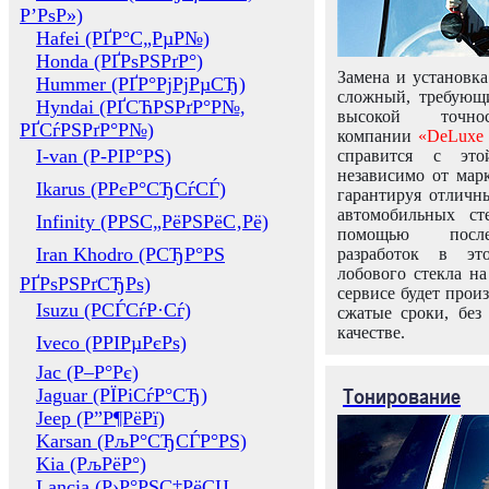
Р’РѕР»)
Hafei (РҐР°С„РµР№)
Honda (РҐРѕРЅРґР°)
Замена и установка
Hummer (РҐР°РјРјРµСЂ)
сложный, требующ
Hyndai (РҐСЋРЅРґР°Р№,
высокой точно
РҐСѓРЅРґР°Р№)
компании
«DeLuxe 
I-van (Р-РІР°РЅ)
справится с это
независимо от марк
Ikarus (РРєР°СЂСѓСЃ)
гарантируя отличны
автомобильных ст
Infinity (РРЅС„РёРЅРёС‚Рё)
помощью посл
Iran Khodro (РСЂР°РЅ
разработок в эт
лобового стекла н
РҐРѕРЅРґСЂРѕ)
сервисе будет прои
Isuzu (РСЃСѓР·Сѓ)
сжатые сроки, без
качестве.
Iveco (РРІРµРєРѕ)
Jac (Р–Р°Рє)
Тонирование
Jaguar (РЇРіСѓР°СЂ)
Jeep (Р”Р¶РёРї)
Karsan (РљР°СЂСЃР°РЅ)
Kia (РљРёР°)
Lancia (Р›Р°РЅС‡РёСЏ,