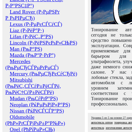
Р›Р°РЅС‡Р°)
Land Rover (Р›РµРЅРґ
Р РѕРІРµСЂ)
Lexus (Р›РµРєСЃСѓСЃ)
Тонирование авт
Liaz (Р›РёР°Р·)
сегодня не толь
Lifan (Р›РёС„Р°РЅ)
средство повышени
Lincoln (Р›РёРЅРєРѕР»СЊРЅ)
эксплуатации. Сов
Man (РњР°РЅ)
применяемые для
Mazda (РњР°Р·РґР°)
барьером для 
Mercedes
ультрафиолета, ул
даже немного сни
(РњРµСЂСЃРµРґРµСЃ)
салоне. У нас м
Mercury (РњРµСЂРєСѓСЂРё)
лобовые стекла, за
Mitsubishi
автомобиля с л
(РњРёС‚СЃСѓР±РёСЃРё,
уровнем затем
РњРёС†СѓР±РёСЃРё)
соответствии с 
Mudan (РњСѓРґР°РЅ)
Тонирование про
профессионально.
Neoplan (РќРµРѕРїР»Р°РЅ)
Nissan (РќРёСЃСЃР°РЅ)
Oldsmobile
Украина
5
из
5
на основе
27
оце
(РћР»РґСЃРјРѕР±Р°Р№Р»)
автостекла оптом
тонировка авт
автостекла
изготовление автост
Opel (РћРїРµР»СЊ)