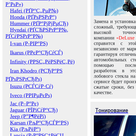
Р’РѕР»)
Hafei (РҐР°С„РµР№)
Honda (РҐРѕРЅРґР°)
Замена и установка
Hummer (РҐР°РјРјРµСЂ)
сложный, требующ
Hyndai (РҐСЋРЅРґР°Р№,
высокой точно
РҐСѓРЅРґР°Р№)
компании
«DeLuxe 
I-van (Р-РІР°РЅ)
справится с это
независимо от марк
Ikarus (РРєР°СЂСѓСЃ)
гарантируя отличны
автомобильных ст
Infinity (РРЅС„РёРЅРёС‚Рё)
помощью посл
Iran Khodro (РСЂР°РЅ
разработок в эт
лобового стекла н
РҐРѕРЅРґСЂРѕ)
сервисе будет прои
Isuzu (РСЃСѓР·Сѓ)
сжатые сроки, без
качестве.
Iveco (РРІРµРєРѕ)
Jac (Р–Р°Рє)
Тонирование
Jaguar (РЇРіСѓР°СЂ)
Jeep (Р”Р¶РёРї)
Karsan (РљР°СЂСЃР°РЅ)
Kia (РљРёР°)
Lancia (Р›Р°РЅС‡РёСЏ,