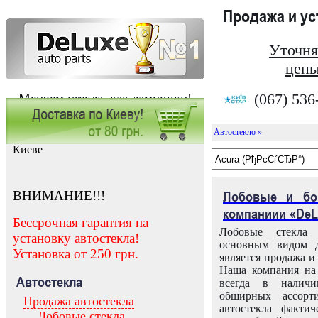
Продажа и у
Уточня
цены
(067) 536
Меняем стекла, как лампочки!
Автостекло »
Заказать установку автостекла в
Киеве
ВНИМАНИЕ!!!
Лобовые и бо
компаниии «DeL
Бессрочная гарантия на
Лобовые стекла
установку автостекла!
основным видом д
Установка от 250 грн.
является продажа и 
Наша компания на 
Автостекла
всегда в налич
обширных ассорт
Продажа автостекла
автостекла факти
Лобовые стекла