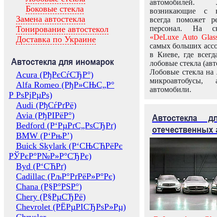
автомобилей.
Боковые стекла
возникающие с в
Замена автостекла
всегда поможет 
Тонирование автостекол
персонал. На ск
«DeLuxe Auto Glas
Доставка по Украине
самых больших ассо
в Киеве, где всег
Автостекла для иномарок
лобовые стекла (авт
Лобовые стекла на 
Acura (РђРєСѓСЂР°)
микроавтобусы, 
Alfa Romeo (РђР»СЊС„Р°
автомобили.
Р РѕРјРµРѕ)
Audi (РђСѓРґРё)
Avia (РђРІРёР°)
Автостекла 
Bedford (Р‘РµРґС„РѕСЂРґ)
отечественных 
BMW (Р‘РњР’)
Buick Skylark (Р‘СЊСЋРёРє
РЎРєР°Р№Р»Р°СЂРє)
Byd (Р‘СЋРґ)
Cadillac (РљР°РґРёР»Р°Рє)
Chana (Р§Р°РЅР°)
Chery (Р§РµСЂРё)
Chevrolet (РЁРµРІСЂРѕР»Рµ)