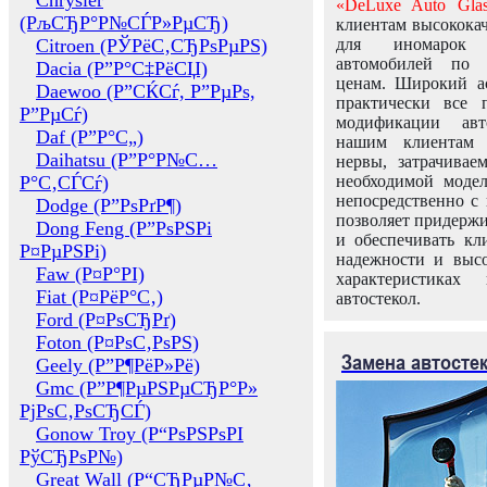
Chrysler
«DeLuxe Auto Glas
(РљСЂР°Р№СЃР»РµСЂ)
клиентам высококач
Citroen (РЎРёС‚СЂРѕРµРЅ)
для иномарок 
автомобилей по
Dacia (Р”Р°С‡РёСЏ)
ценам. Широкий ас
Daewoo (Р”СЌСѓ, Р”РµРѕ,
практически все 
Р”РµСѓ)
модификации авт
Daf (Р”Р°С„)
нашим клиентам 
Daihatsu (Р”Р°Р№С…
нервы, затрачивае
Р°С‚СЃСѓ)
необходимой моде
непосредственно с 
Dodge (Р”РѕРґР¶)
позволяет придержи
Dong Feng (Р”РѕРЅРі
и обеспечивать кл
Р¤РµРЅРі)
надежности и высо
Faw (Р¤Р°РІ)
характеристиках
Fiat (Р¤РёР°С‚)
автостекол.
Ford (Р¤РѕСЂРґ)
Foton (Р¤РѕС‚РѕРЅ)
Замена автосте
Geely (Р”Р¶РёР»Рё)
Gmc (Р”Р¶РµРЅРµСЂР°Р»
РјРѕС‚РѕСЂСЃ)
Gonow Troy (Р“РѕРЅРѕРІ
РўСЂРѕР№)
Great Wall (Р“СЂРµР№С‚