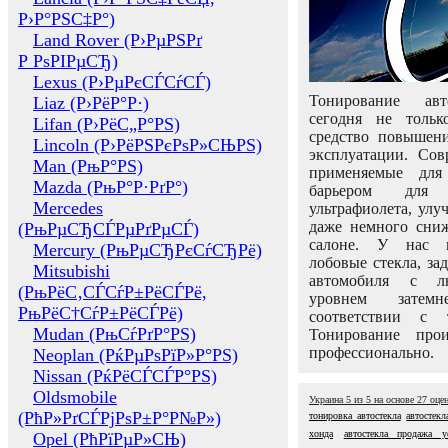
Р›Р°РЅС‡Р°)
Land Rover (Р›РµРЅРґ
Р РѕРІРµСЂ)
Lexus (Р›РµРєСЃСѓСЃ)
Тонирование авт
Liaz (Р›РёР°Р·)
сегодня не толь
Lifan (Р›РёС„Р°РЅ)
средство повышени
Lincoln (Р›РёРЅРєРѕР»СЊРЅ)
эксплуатации. Сов
Man (РњР°РЅ)
применяемые для
Mazda (РњР°Р·РґР°)
барьером для 
Mercedes
ультрафиолета, ул
даже немного сни
(РњРµСЂСЃРµРґРµСЃ)
салоне. У нас м
Mercury (РњРµСЂРєСѓСЂРё)
лобовые стекла, за
Mitsubishi
автомобиля с л
(РњРёС‚СЃСѓР±РёСЃРё,
уровнем затем
РњРёС†СѓР±РёСЃРё)
соответствии с 
Mudan (РњСѓРґР°РЅ)
Тонирование про
профессионально.
Neoplan (РќРµРѕРїР»Р°РЅ)
Nissan (РќРёСЃСЃР°РЅ)
Oldsmobile
Украина
5
из
5
на основе
27
оце
(РћР»РґСЃРјРѕР±Р°Р№Р»)
тонировка автостекла
автостек
хонда
автостекла продажа у
Opel (РћРїРµР»СЊ)