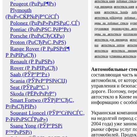
автостекла киев
лобовые стекла
Peugeot (РџРµР¶Рѕ)
для иномарок
автостекла киев
а
Plymouth
киев
автостекла honda
лоб
(РџР»СЌР№РјР°СѓСЃ)
автостекла pilkington
лобовые с
Polonez (РџРѕР»РѕРЅРµС‚СЃ)
цены на лобовые стекла
купи
Pontiac (РџРѕРЅС‚РёР°Рє)
грузовиков
производство авто
цены на автостекла
изготовле
Porsche (РџРѕСЂС€Рµ)
автостекла для иномарок
автос
Proton (РџСЂРѕС‚РѕРЅ)
ваз
автостекла оптом
автосте
Range Rover (Р РµРЅРґР¶
автостекла
автостекла иномар
Р РѕРІРµСЂ)
автостекла
установка автостекла
Renault (Р РµРЅРѕ)
Rover (Р РѕРІРµСЂ)
Автомобильные сте
Saab (РЎР°Р°Р±)
составляющая часть 
Scania (РЎРєР°РЅРёСЏ)
автомобиля, от котор
управления и безопа
Seat (РЎРµР°С‚)
дороге. Поэтому, пере
Skoda (РЁРєРѕРґР°)
автостекло в Киеве н
Smart Fortwo (РЎРјР°СЂС‚
информацию с особо
Р¤РѕСЂРІРѕ)
Soueast Lioncel (РЎР°СѓРёСЃС‚
Украинская компания 
на недолгий период с
Р›РёРѕРЅСЃРµР»)
2004 года) уже заним
Ssang Yong (РЎР°РЅРі
рынке сферы услуг п
Р™РѕРЅРі)
автомобилей. Проду