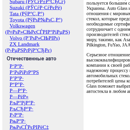
Subaru (РЎСѓР±Р°СЂСѓ)
пользуется большим 
Suzuki (РЎСѓР·СѓРєРё)
Украины. Auto Glass
Tata (РўР°С‚Р°)
отношения с мировы
стекол, которые пред
Toyota (РўРѕР№РѕС‚Р°)
необходимые сертиф
Volkswagen
сотрудничает с одни
(Р¤РѕР»СЊРєСЃРІР°РіРµРЅ)
производителей стекл
Volvo (Р’РѕР»СЊРІРѕ)
миру, такими, как Asa
ZX Landmark
Pilkington, FuYao, 
(Р›РµРЅРґРјР°СЂРє)
Серьезное отношение
Отечественные авто
высококвалифициров
компании к своей раб
Р‘Р°Р·
надежному процессу 
Р‘РѕРіРґР°РЅ
автомобильных стекол
Р’Р°Р·
потребителей цены к
Р“Р°Р·
Glass поможет выбрат
Р—Р°Р·
автостекла в любом а
Р—РёР»
РљР°РјР°Р·
РљСЂР°Р·
Р›Р°Р·
РњР°Р·
РњРѕСЃРєРІРёС‡