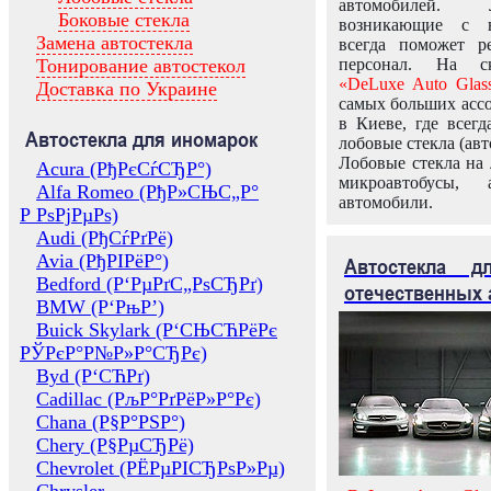
автомобилей.
Боковые стекла
возникающие с в
Замена автостекла
всегда поможет 
Тонирование автостекол
персонал. На ск
«DeLuxe Auto Glas
Доставка по Украине
самых больших ассо
в Киеве, где всег
Автостекла для иномарок
лобовые стекла (авт
Лобовые стекла на 
Acura (РђРєСѓСЂР°)
микроавтобусы, 
Alfa Romeo (РђР»СЊС„Р°
автомобили.
Р РѕРјРµРѕ)
Audi (РђСѓРґРё)
Avia (РђРІРёР°)
Автостекла 
Bedford (Р‘РµРґС„РѕСЂРґ)
отечественных 
BMW (Р‘РњР’)
Buick Skylark (Р‘СЊСЋРёРє
РЎРєР°Р№Р»Р°СЂРє)
Byd (Р‘СЋРґ)
Cadillac (РљР°РґРёР»Р°Рє)
Chana (Р§Р°РЅР°)
Chery (Р§РµСЂРё)
Chevrolet (РЁРµРІСЂРѕР»Рµ)