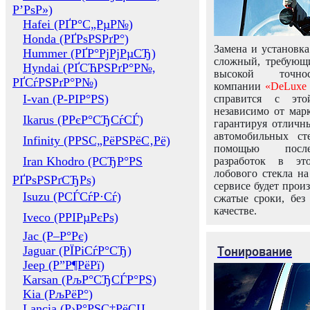
Р’РѕР»)
Hafei (РҐР°С„РµР№)
Honda (РҐРѕРЅРґР°)
Замена и установка
Hummer (РҐР°РјРјРµСЂ)
сложный, требующ
Hyndai (РҐСЋРЅРґР°Р№,
высокой точно
РҐСѓРЅРґР°Р№)
компании
«DeLuxe 
I-van (Р-РІР°РЅ)
справится с это
независимо от марк
Ikarus (РРєР°СЂСѓСЃ)
гарантируя отличны
автомобильных ст
Infinity (РРЅС„РёРЅРёС‚Рё)
помощью посл
Iran Khodro (РСЂР°РЅ
разработок в эт
лобового стекла н
РҐРѕРЅРґСЂРѕ)
сервисе будет прои
Isuzu (РСЃСѓР·Сѓ)
сжатые сроки, без
качестве.
Iveco (РРІРµРєРѕ)
Jac (Р–Р°Рє)
Тонирование
Jaguar (РЇРіСѓР°СЂ)
Jeep (Р”Р¶РёРї)
Karsan (РљР°СЂСЃР°РЅ)
Kia (РљРёР°)
Lancia (Р›Р°РЅС‡РёСЏ,