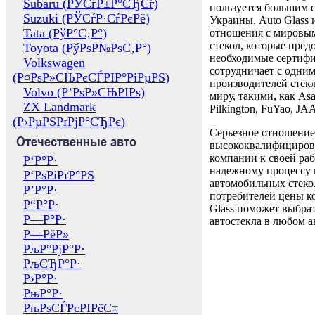
Subaru (РЎСѓР±Р°СЂСѓ)
пользуется большим 
Suzuki (РЎСѓР·СѓРєРё)
Украины. Auto Glass
Tata (РўР°С‚Р°)
отношения с мировы
стекол, которые пред
Toyota (РўРѕР№РѕС‚Р°)
необходимые сертиф
Volkswagen
сотрудничает с одни
(Р¤РѕР»СЊРєСЃРІР°РіРµРЅ)
производителей стекл
Volvo (Р’РѕР»СЊРІРѕ)
миру, такими, как Asa
ZX Landmark
Pilkington, FuYao, 
(Р›РµРЅРґРјР°СЂРє)
Серьезное отношение
Отечественные авто
высококвалифициров
компании к своей раб
Р‘Р°Р·
надежному процессу 
Р‘РѕРіРґР°РЅ
автомобильных стекол
Р’Р°Р·
потребителей цены к
Р“Р°Р·
Glass поможет выбрат
Р—Р°Р·
автостекла в любом а
Р—РёР»
РљР°РјР°Р·
РљСЂР°Р·
Р›Р°Р·
РњР°Р·
РњРѕСЃРєРІРёС‡