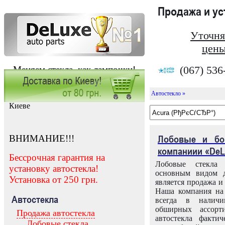
Продажа и у
Уточня
цены
(067) 536
Меняем стекла, как лампочки!
Автостекло »
Заказать установку автостекла в
Киеве
ВНИМАНИЕ!!!
Лобовые и бо
компаниии «DeL
Бессрочная гарантия на
Лобовые стекла
установку автостекла!
основным видом д
Установка от 250 грн.
является продажа и 
Наша компания на 
Автостекла
всегда в налич
обширных ассорт
Продажа автостекла
автостекла факти
Лобовые стекла