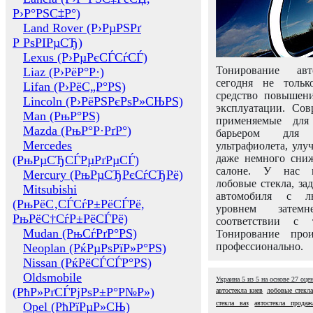
Р›Р°РЅС‡Р°)
Land Rover (Р›РµРЅРґ
Р РѕРІРµСЂ)
Lexus (Р›РµРєСЃСѓСЃ)
Тонирование авт
Liaz (Р›РёР°Р·)
сегодня не толь
Lifan (Р›РёС„Р°РЅ)
средство повышени
Lincoln (Р›РёРЅРєРѕР»СЊРЅ)
эксплуатации. Сов
Man (РњР°РЅ)
применяемые для
Mazda (РњР°Р·РґР°)
барьером для 
Mercedes
ультрафиолета, ул
даже немного сни
(РњРµСЂСЃРµРґРµСЃ)
салоне. У нас м
Mercury (РњРµСЂРєСѓСЂРё)
лобовые стекла, за
Mitsubishi
автомобиля с л
(РњРёС‚СЃСѓР±РёСЃРё,
уровнем затем
РњРёС†СѓР±РёСЃРё)
соответствии с 
Mudan (РњСѓРґР°РЅ)
Тонирование про
профессионально.
Neoplan (РќРµРѕРїР»Р°РЅ)
Nissan (РќРёСЃСЃР°РЅ)
Oldsmobile
Украина
5
из
5
на основе
27
оце
(РћР»РґСЃРјРѕР±Р°Р№Р»)
автостекла киев
лобовые стекла
стекла ваз
автостекла продаж
Opel (РћРїРµР»СЊ)