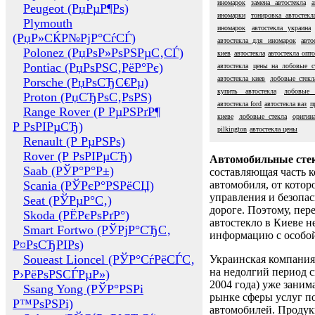
иномарок
замена автостекла
а
Peugeot (РџРµР¶Рѕ)
иномарки
тонировка автостекл
Plymouth
иномарок
автостекла украина
(РџР»СЌР№РјР°СѓСЃ)
автостекла для иномарок
авто
Polonez (РџРѕР»РѕРЅРµС‚СЃ)
киев
автостекла
автостекла опт
Pontiac (РџРѕРЅС‚РёР°Рє)
автостекла
цены на лобовые с
автостекла киев
лобовые стекл
Porsche (РџРѕСЂС€Рµ)
купить автостекла
лобовые 
Proton (РџСЂРѕС‚РѕРЅ)
автостекла ford
автостекла ваз
п
Range Rover (Р РµРЅРґР¶
киеве
лобовые стекла
оригин
Р РѕРІРµСЂ)
pilkington
автостекла цены
Renault (Р РµРЅРѕ)
Rover (Р РѕРІРµСЂ)
Автомобильные сте
Saab (РЎР°Р°Р±)
составляющая часть 
Scania (РЎРєР°РЅРёСЏ)
автомобиля, от котор
управления и безопа
Seat (РЎРµР°С‚)
дороге. Поэтому, пере
Skoda (РЁРєРѕРґР°)
автостекло в Киеве н
Smart Fortwo (РЎРјР°СЂС‚
информацию с особо
Р¤РѕСЂРІРѕ)
Soueast Lioncel (РЎР°СѓРёСЃС‚
Украинская компания 
на недолгий период с
Р›РёРѕРЅСЃРµР»)
2004 года) уже заним
Ssang Yong (РЎР°РЅРі
рынке сферы услуг п
Р™РѕРЅРі)
автомобилей. Проду