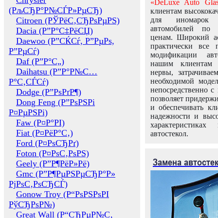
Chrysler
«DeLuxe Auto Glas
(РљСЂР°Р№СЃР»РµСЂ)
клиентам высококач
Citroen (РЎРёС‚СЂРѕРµРЅ)
для иномарок 
автомобилей по
Dacia (Р”Р°С‡РёСЏ)
ценам. Широкий ас
Daewoo (Р”СЌСѓ, Р”РµРѕ,
практически все 
Р”РµСѓ)
модификации авт
Daf (Р”Р°С„)
нашим клиентам 
Daihatsu (Р”Р°Р№С…
нервы, затрачивае
Р°С‚СЃСѓ)
необходимой моде
непосредственно с 
Dodge (Р”РѕРґР¶)
позволяет придержи
Dong Feng (Р”РѕРЅРі
и обеспечивать кл
Р¤РµРЅРі)
надежности и высо
Faw (Р¤Р°РІ)
характеристиках
Fiat (Р¤РёР°С‚)
автостекол.
Ford (Р¤РѕСЂРґ)
Foton (Р¤РѕС‚РѕРЅ)
Замена автосте
Geely (Р”Р¶РёР»Рё)
Gmc (Р”Р¶РµРЅРµСЂР°Р»
РјРѕС‚РѕСЂСЃ)
Gonow Troy (Р“РѕРЅРѕРІ
РўСЂРѕР№)
Great Wall (Р“СЂРµР№С‚