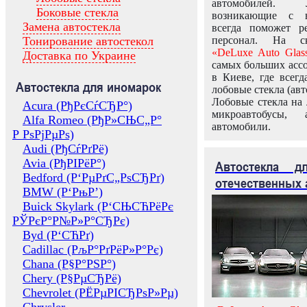
автомобилей.
Боковые стекла
возникающие с в
Замена автостекла
всегда поможет 
Тонирование автостекол
персонал. На ск
«DeLuxe Auto Glas
Доставка по Украине
самых больших ассо
в Киеве, где всег
Автостекла для иномарок
лобовые стекла (авт
Лобовые стекла на 
Acura (РђРєСѓСЂР°)
микроавтобусы, 
Alfa Romeo (РђР»СЊС„Р°
автомобили.
Р РѕРјРµРѕ)
Audi (РђСѓРґРё)
Avia (РђРІРёР°)
Автостекла 
Bedford (Р‘РµРґС„РѕСЂРґ)
отечественных 
BMW (Р‘РњР’)
Buick Skylark (Р‘СЊСЋРёРє
РЎРєР°Р№Р»Р°СЂРє)
Byd (Р‘СЋРґ)
Cadillac (РљР°РґРёР»Р°Рє)
Chana (Р§Р°РЅР°)
Chery (Р§РµСЂРё)
Chevrolet (РЁРµРІСЂРѕР»Рµ)