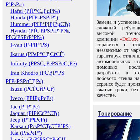
Р’РѕР»)
Hafei (РҐР°С„РµР№)
Honda (РҐРѕРЅРґР°)
Замена и установка
Hummer (РҐР°РјРјРµСЂ)
сложный, требующ
Hyndai (РҐСЋРЅРґР°Р№,
высокой точно
РҐСѓРЅРґР°Р№)
компании
«DeLuxe 
I-van (Р-РІР°РЅ)
справится с это
независимо от марк
Ikarus (РРєР°СЂСѓСЃ)
гарантируя отличны
автомобильных ст
Infinity (РРЅС„РёРЅРёС‚Рё)
помощью посл
Iran Khodro (РСЂР°РЅ
разработок в эт
лобового стекла н
РҐРѕРЅРґСЂРѕ)
сервисе будет прои
Isuzu (РСЃСѓР·Сѓ)
сжатые сроки, без
качестве.
Iveco (РРІРµРєРѕ)
Jac (Р–Р°Рє)
Тонирование
Jaguar (РЇРіСѓР°СЂ)
Jeep (Р”Р¶РёРї)
Karsan (РљР°СЂСЃР°РЅ)
Kia (РљРёР°)
Lancia (Р›Р°РЅС‡РёСЏ,