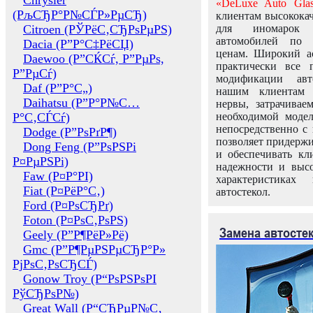
Chrysler
«DeLuxe Auto Glas
(РљСЂР°Р№СЃР»РµСЂ)
клиентам высококач
Citroen (РЎРёС‚СЂРѕРµРЅ)
для иномарок 
автомобилей по
Dacia (Р”Р°С‡РёСЏ)
ценам. Широкий ас
Daewoo (Р”СЌСѓ, Р”РµРѕ,
практически все 
Р”РµСѓ)
модификации авт
Daf (Р”Р°С„)
нашим клиентам 
Daihatsu (Р”Р°Р№С…
нервы, затрачивае
Р°С‚СЃСѓ)
необходимой моде
непосредственно с 
Dodge (Р”РѕРґР¶)
позволяет придержи
Dong Feng (Р”РѕРЅРі
и обеспечивать кл
Р¤РµРЅРі)
надежности и высо
Faw (Р¤Р°РІ)
характеристиках
Fiat (Р¤РёР°С‚)
автостекол.
Ford (Р¤РѕСЂРґ)
Foton (Р¤РѕС‚РѕРЅ)
Замена автосте
Geely (Р”Р¶РёР»Рё)
Gmc (Р”Р¶РµРЅРµСЂР°Р»
РјРѕС‚РѕСЂСЃ)
Gonow Troy (Р“РѕРЅРѕРІ
РўСЂРѕР№)
Great Wall (Р“СЂРµР№С‚