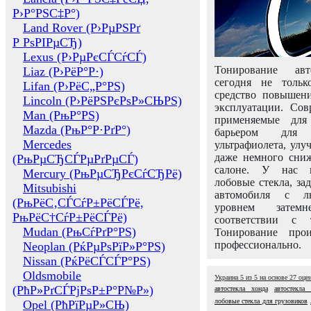
Р›Р°РЅС‡Р°)
Land Rover (Р›РµРЅРґ
Р РѕРІРµСЂ)
Lexus (Р›РµРєСЃСѓСЃ)
Тонирование авт
Liaz (Р›РёР°Р·)
сегодня не толь
Lifan (Р›РёС„Р°РЅ)
средство повышени
Lincoln (Р›РёРЅРєРѕР»СЊРЅ)
эксплуатации. Сов
Man (РњР°РЅ)
применяемые для
Mazda (РњР°Р·РґР°)
барьером для 
Mercedes
ультрафиолета, ул
даже немного сни
(РњРµСЂСЃРµРґРµСЃ)
салоне. У нас м
Mercury (РњРµСЂРєСѓСЂРё)
лобовые стекла, за
Mitsubishi
автомобиля с л
(РњРёС‚СЃСѓР±РёСЃРё,
уровнем затем
РњРёС†СѓР±РёСЃРё)
соответствии с 
Mudan (РњСѓРґР°РЅ)
Тонирование про
профессионально.
Neoplan (РќРµРѕРїР»Р°РЅ)
Nissan (РќРёСЃСЃР°РЅ)
Oldsmobile
Украина
5
из
5
на основе
27
оце
(РћР»РґСЃРјРѕР±Р°Р№Р»)
автостекла хонда
автостекла
лобовые стекла для грузовиков
Opel (РћРїРµР»СЊ)