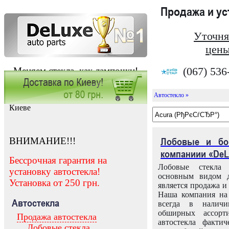
Продажа и у
Уточня
цены
(067) 536
Меняем стекла, как лампочки!
Автостекло »
Заказать установку автостекла в
Киеве
ВНИМАНИЕ!!!
Лобовые и бо
компаниии «DeL
Бессрочная гарантия на
Лобовые стекла
установку автостекла!
основным видом д
Установка от 250 грн.
является продажа и 
Наша компания на 
Автостекла
всегда в налич
обширных ассорт
Продажа автостекла
автостекла факти
Лобовые стекла