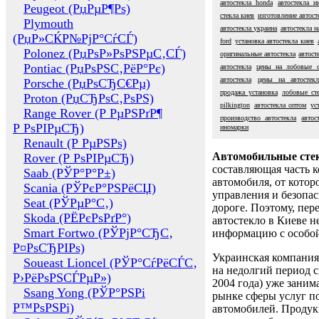
автостекла honda
автостекла и
Peugeot (РџРµР¶Рѕ)
стекла киев
изготовление автост
Plymouth
автостекла украина
автостекла н
(РџР»СЌР№РјР°СѓСЃ)
ford
установка автостекла киев
Polonez (РџРѕР»РѕРЅРµС‚СЃ)
оригинальные автостекла
автост
Pontiac (РџРѕРЅС‚РёР°Рє)
автостекла
цены на лобовые с
автостекла
цены на автостекл
Porsche (РџРѕСЂС€Рµ)
продажа установка
лобовые ст
Proton (РџСЂРѕС‚РѕРЅ)
pilkington
автостекла оптом
ус
Range Rover (Р РµРЅРґР¶
производство автостекла
автос
Р РѕРІРµСЂ)
иномарки
Renault (Р РµРЅРѕ)
Автомобильные сте
Rover (Р РѕРІРµСЂ)
составляющая часть 
Saab (РЎР°Р°Р±)
автомобиля, от котор
Scania (РЎРєР°РЅРёСЏ)
управления и безопа
Seat (РЎРµР°С‚)
дороге. Поэтому, пере
Skoda (РЁРєРѕРґР°)
автостекло в Киеве н
Smart Fortwo (РЎРјР°СЂС‚
информацию с особо
Р¤РѕСЂРІРѕ)
Украинская компания 
Soueast Lioncel (РЎР°СѓРёСЃС‚
на недолгий период с
Р›РёРѕРЅСЃРµР»)
2004 года) уже заним
Ssang Yong (РЎР°РЅРі
рынке сферы услуг п
Р™РѕРЅРі)
автомобилей. Проду