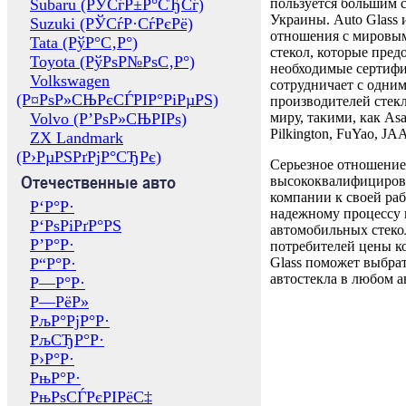
Subaru (РЎСѓР±Р°СЂСѓ)
пользуется большим 
Украины. Auto Glass
Suzuki (РЎСѓР·СѓРєРё)
отношения с мировы
Tata (РўР°С‚Р°)
стекол, которые пред
Toyota (РўРѕР№РѕС‚Р°)
необходимые сертиф
Volkswagen
сотрудничает с одни
(Р¤РѕР»СЊРєСЃРІР°РіРµРЅ)
производителей стекл
Volvo (Р’РѕР»СЊРІРѕ)
миру, такими, как Asa
Pilkington, FuYao, 
ZX Landmark
(Р›РµРЅРґРјР°СЂРє)
Серьезное отношение
Отечественные авто
высококвалифициров
компании к своей раб
Р‘Р°Р·
надежному процессу 
Р‘РѕРіРґР°РЅ
автомобильных стекол
Р’Р°Р·
потребителей цены к
Р“Р°Р·
Glass поможет выбрат
автостекла в любом а
Р—Р°Р·
Р—РёР»
РљР°РјР°Р·
РљСЂР°Р·
Р›Р°Р·
РњР°Р·
РњРѕСЃРєРІРёС‡