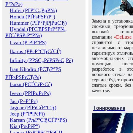
Р’РѕР»)
Hafei (РҐР°С„РµР№)
Honda (РҐРѕРЅРґР°)
Замена и установка
Hummer (РҐР°РјРјРµСЂ)
сложный, требующ
Hyndai (РҐСЋРЅРґР°Р№,
высокой точно
РҐСѓРЅРґР°Р№)
компании
«DeLuxe 
I-van (Р-РІР°РЅ)
справится с это
независимо от марк
Ikarus (РРєР°СЂСѓСЃ)
гарантируя отличны
автомобильных ст
Infinity (РРЅС„РёРЅРёС‚Рё)
помощью посл
Iran Khodro (РСЂР°РЅ
разработок в эт
лобового стекла н
РҐРѕРЅРґСЂРѕ)
сервисе будет прои
Isuzu (РСЃСѓР·Сѓ)
сжатые сроки, без
качестве.
Iveco (РРІРµРєРѕ)
Jac (Р–Р°Рє)
Тонирование
Jaguar (РЇРіСѓР°СЂ)
Jeep (Р”Р¶РёРї)
Karsan (РљР°СЂСЃР°РЅ)
Kia (РљРёР°)
Lancia (Р›Р°РЅС‡РёСЏ,