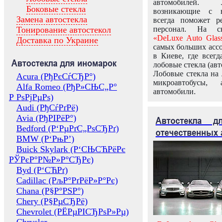
автомобилей.
Боковые стекла
возникающие с в
Замена автостекла
всегда поможет 
Тонирование автостекол
персонал. На ск
«DeLuxe Auto Glas
Доставка по Украине
самых больших ассо
в Киеве, где всег
Автостекла для иномарок
лобовые стекла (авт
Лобовые стекла на 
Acura (РђРєСѓСЂР°)
микроавтобусы, 
Alfa Romeo (РђР»СЊС„Р°
автомобили.
Р РѕРјРµРѕ)
Audi (РђСѓРґРё)
Avia (РђРІРёР°)
Автостекла 
Bedford (Р‘РµРґС„РѕСЂРґ)
отечественных 
BMW (Р‘РњР’)
Buick Skylark (Р‘СЊСЋРёРє
РЎРєР°Р№Р»Р°СЂРє)
Byd (Р‘СЋРґ)
Cadillac (РљР°РґРёР»Р°Рє)
Chana (Р§Р°РЅР°)
Chery (Р§РµСЂРё)
Chevrolet (РЁРµРІСЂРѕР»Рµ)