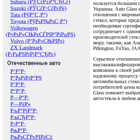
Subaru (РЎСѓР±Р°СЂСѓ)
пользуется большим 
Suzuki (РЎСѓР·СѓРєРё)
Украины. Auto Glass
Tata (РўР°С‚Р°)
отношения с мировы
стекол, которые пред
Toyota (РўРѕР№РѕС‚Р°)
необходимые сертиф
Volkswagen
сотрудничает с одни
(Р¤РѕР»СЊРєСЃРІР°РіРµРЅ)
производителей стекл
Volvo (Р’РѕР»СЊРІРѕ)
миру, такими, как Asa
ZX Landmark
Pilkington, FuYao, 
(Р›РµРЅРґРјР°СЂРє)
Серьезное отношение
Отечественные авто
высококвалифициров
компании к своей раб
Р‘Р°Р·
надежному процессу 
Р‘РѕРіРґР°РЅ
автомобильных стекол
Р’Р°Р·
потребителей цены к
Р“Р°Р·
Glass поможет выбрат
Р—Р°Р·
автостекла в любом а
Р—РёР»
РљР°РјР°Р·
РљСЂР°Р·
Р›Р°Р·
РњР°Р·
РњРѕСЃРєРІРёС‡