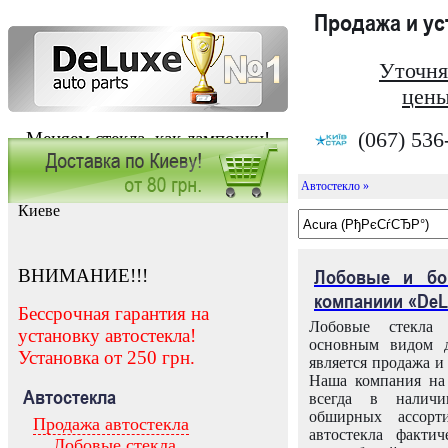
Продажа и у
Уточня
цены
(067) 536
Меняем стекла, как лампочки!
Автостекло »
Заказать установку автостекла в
Киеве
ВНИМАНИЕ!!!
Лобовые и бо
компаниии «DeL
Бессрочная гарантия на
Лобовые стекла
установку автостекла!
основным видом д
Установка от 250 грн.
является продажа и 
Наша компания на 
Автостекла
всегда в налич
обширных ассорт
Продажа автостекла
автостекла факти
Лобовые стекла