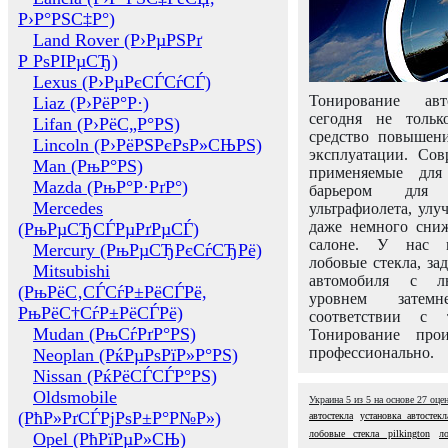
Р›Р°РЅС‡Р°)
Land Rover (Р›РµРЅРґ
Р РѕРІРµСЂ)
Lexus (Р›РµРєСЃСѓСЃ)
Тонирование авт
Liaz (Р›РёР°Р·)
сегодня не толь
Lifan (Р›РёС„Р°РЅ)
средство повышени
Lincoln (Р›РёРЅРєРѕР»СЊРЅ)
эксплуатации. Сов
Man (РњР°РЅ)
применяемые для
Mazda (РњР°Р·РґР°)
барьером для 
Mercedes
ультрафиолета, ул
даже немного сни
(РњРµСЂСЃРµРґРµСЃ)
салоне. У нас м
Mercury (РњРµСЂРєСѓСЂРё)
лобовые стекла, за
Mitsubishi
автомобиля с л
(РњРёС‚СЃСѓР±РёСЃРё,
уровнем затем
РњРёС†СѓР±РёСЃРё)
соответствии с 
Mudan (РњСѓРґР°РЅ)
Тонирование про
профессионально.
Neoplan (РќРµРѕРїР»Р°РЅ)
Nissan (РќРёСЃСЃР°РЅ)
Oldsmobile
Украина
5
из
5
на основе
27
оце
(РћР»РґСЃРјРѕР±Р°Р№Р»)
автостекла
установка автостекл
лобовые стекла pilkington
л
Opel (РћРїРµР»СЊ)