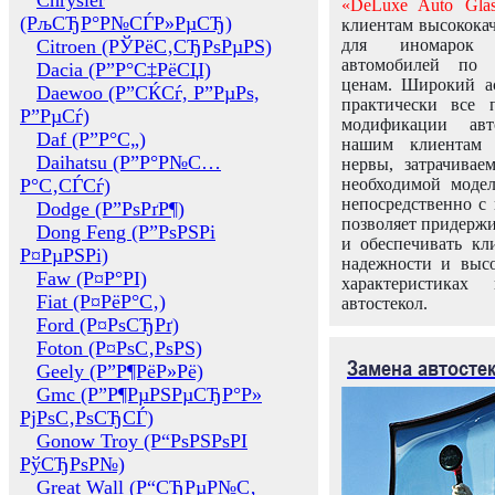
Chrysler
«DeLuxe Auto Glas
(РљСЂР°Р№СЃР»РµСЂ)
клиентам высококач
Citroen (РЎРёС‚СЂРѕРµРЅ)
для иномарок 
автомобилей по
Dacia (Р”Р°С‡РёСЏ)
ценам. Широкий ас
Daewoo (Р”СЌСѓ, Р”РµРѕ,
практически все 
Р”РµСѓ)
модификации авт
Daf (Р”Р°С„)
нашим клиентам 
Daihatsu (Р”Р°Р№С…
нервы, затрачивае
Р°С‚СЃСѓ)
необходимой моде
непосредственно с 
Dodge (Р”РѕРґР¶)
позволяет придержи
Dong Feng (Р”РѕРЅРі
и обеспечивать кл
Р¤РµРЅРі)
надежности и высо
Faw (Р¤Р°РІ)
характеристиках
Fiat (Р¤РёР°С‚)
автостекол.
Ford (Р¤РѕСЂРґ)
Foton (Р¤РѕС‚РѕРЅ)
Замена автосте
Geely (Р”Р¶РёР»Рё)
Gmc (Р”Р¶РµРЅРµСЂР°Р»
РјРѕС‚РѕСЂСЃ)
Gonow Troy (Р“РѕРЅРѕРІ
РўСЂРѕР№)
Great Wall (Р“СЂРµР№С‚