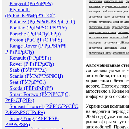
автостекла
автостекла ваз
ор
Peugeot (РџРµР¶Рѕ)
иномарок
продажа автостекла
Plymouth
иномарок
лобовые стекла для
(РџР»СЌР№РјР°СѓСЃ)
автостекла пежо
автостекла к
Polonez (РџРѕР»РѕРЅРµС‚СЃ)
купить автостекла
цены на авт
Pontiac (РџРѕРЅС‚РёР°Рє)
автостекла киев
производство
тонировка автостекла
лобовые 
Porsche (РџРѕСЂС€Рµ)
автостекла киев
автостекла ford
Proton (РџСЂРѕС‚РѕРЅ)
иномарки
автостекла pilking
Range Rover (Р РµРЅРґР¶
автостекла
автостекла цены
Р РѕРІРµСЂ)
автостекла в киеве
автостекла о
Renault (Р РµРЅРѕ)
Rover (Р РѕРІРµСЂ)
Автомобильные сте
Saab (РЎР°Р°Р±)
составляющая часть 
Scania (РЎРєР°РЅРёСЏ)
автомобиля, от котор
управления и безопа
Seat (РЎРµР°С‚)
дороге. Поэтому, пере
Skoda (РЁРєРѕРґР°)
автостекло в Киеве н
Smart Fortwo (РЎРјР°СЂС‚
информацию с особо
Р¤РѕСЂРІРѕ)
Soueast Lioncel (РЎР°СѓРёСЃС‚
Украинская компания 
на недолгий период с
Р›РёРѕРЅСЃРµР»)
2004 года) уже заним
Ssang Yong (РЎР°РЅРі
рынке сферы услуг п
Р™РѕРЅРі)
автомобилей. Проду