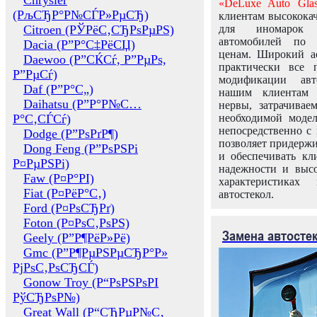
Chrysler
«DeLuxe Auto Glas
(РљСЂР°Р№СЃР»РµСЂ)
клиентам высококач
Citroen (РЎРёС‚СЂРѕРµРЅ)
для иномарок 
автомобилей по
Dacia (Р”Р°С‡РёСЏ)
ценам. Широкий ас
Daewoo (Р”СЌСѓ, Р”РµРѕ,
практически все 
Р”РµСѓ)
модификации авт
Daf (Р”Р°С„)
нашим клиентам 
Daihatsu (Р”Р°Р№С…
нервы, затрачивае
Р°С‚СЃСѓ)
необходимой моде
непосредственно с 
Dodge (Р”РѕРґР¶)
позволяет придержи
Dong Feng (Р”РѕРЅРі
и обеспечивать кл
Р¤РµРЅРі)
надежности и высо
Faw (Р¤Р°РІ)
характеристиках
Fiat (Р¤РёР°С‚)
автостекол.
Ford (Р¤РѕСЂРґ)
Foton (Р¤РѕС‚РѕРЅ)
Замена автосте
Geely (Р”Р¶РёР»Рё)
Gmc (Р”Р¶РµРЅРµСЂР°Р»
РјРѕС‚РѕСЂСЃ)
Gonow Troy (Р“РѕРЅРѕРІ
РўСЂРѕР№)
Great Wall (Р“СЂРµР№С‚