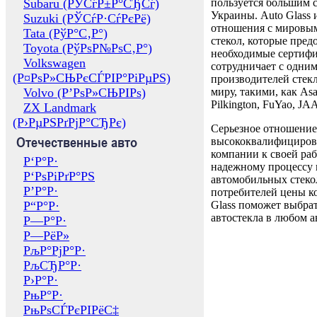
Subaru (РЎСѓР±Р°СЂСѓ)
пользуется большим 
Украины. Auto Glass
Suzuki (РЎСѓР·СѓРєРё)
отношения с мировы
Tata (РўР°С‚Р°)
стекол, которые пред
Toyota (РўРѕР№РѕС‚Р°)
необходимые сертиф
Volkswagen
сотрудничает с одни
(Р¤РѕР»СЊРєСЃРІР°РіРµРЅ)
производителей стекл
Volvo (Р’РѕР»СЊРІРѕ)
миру, такими, как Asa
Pilkington, FuYao, 
ZX Landmark
(Р›РµРЅРґРјР°СЂРє)
Серьезное отношение
Отечественные авто
высококвалифициров
компании к своей раб
Р‘Р°Р·
надежному процессу 
Р‘РѕРіРґР°РЅ
автомобильных стекол
Р’Р°Р·
потребителей цены к
Р“Р°Р·
Glass поможет выбрат
автостекла в любом а
Р—Р°Р·
Р—РёР»
РљР°РјР°Р·
РљСЂР°Р·
Р›Р°Р·
РњР°Р·
РњРѕСЃРєРІРёС‡