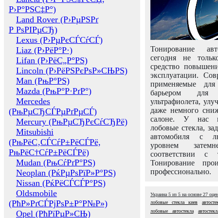
Р›Р°РЅС‡Р°)
Land Rover (Р›РµРЅРґ
Р РѕРІРµСЂ)
Lexus (Р›РµРєСЃСѓСЃ)
Тонирование авт
Liaz (Р›РёР°Р·)
сегодня не толь
Lifan (Р›РёС„Р°РЅ)
средство повышени
Lincoln (Р›РёРЅРєРѕР»СЊРЅ)
эксплуатации. Сов
Man (РњР°РЅ)
применяемые для
Mazda (РњР°Р·РґР°)
барьером для 
Mercedes
ультрафиолета, ул
даже немного сни
(РњРµСЂСЃРµРґРµСЃ)
салоне. У нас м
Mercury (РњРµСЂРєСѓСЂРё)
лобовые стекла, за
Mitsubishi
автомобиля с л
(РњРёС‚СЃСѓР±РёСЃРё,
уровнем затем
РњРёС†СѓР±РёСЃРё)
соответствии с 
Mudan (РњСѓРґР°РЅ)
Тонирование про
профессионально.
Neoplan (РќРµРѕРїР»Р°РЅ)
Nissan (РќРёСЃСЃР°РЅ)
Oldsmobile
Украина
5
из
5
на основе
27
оце
(РћР»РґСЃРјРѕР±Р°Р№Р»)
лобовые стекла киев
автост
лобовые автостекла
автостек
Opel (РћРїРµР»СЊ)