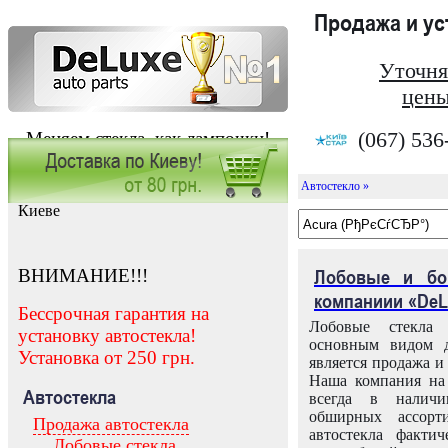
Продажа и у
Уточня
цены
(067) 536
Меняем стекла, как лампочки!
Автостекло »
Заказать установку автостекла в
Киеве
ВНИМАНИЕ!!!
Лобовые и бо
компаниии «DeL
Бессрочная гарантия на
Лобовые стекла
установку автостекла!
основным видом д
Установка от 250 грн.
является продажа и 
Наша компания на 
Автостекла
всегда в налич
обширных ассорт
Продажа автостекла
автостекла факти
Лобовые стекла