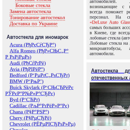
автомобилей.
Боковые стекла
возникающие с в
Замена автостекла
всегда поможет 
Тонирование автостекол
персонал. На ск
«DeLuxe Auto Glas
Доставка по Украине
самых больших ассо
в Киеве, где всег
Автостекла для иномарок
лобовые стекла (авт
Лобовые стекла на 
Acura (РђРєСѓСЂР°)
микроавтобусы, 
Alfa Romeo (РђР»СЊС„Р°
автомобили.
Р РѕРјРµРѕ)
Audi (РђСѓРґРё)
Avia (РђРІРёР°)
Автостекла 
Bedford (Р‘РµРґС„РѕСЂРґ)
отечественных 
BMW (Р‘РњР’)
Buick Skylark (Р‘СЊСЋРёРє
РЎРєР°Р№Р»Р°СЂРє)
Byd (Р‘СЋРґ)
Cadillac (РљР°РґРёР»Р°Рє)
Chana (Р§Р°РЅР°)
Chery (Р§РµСЂРё)
Chevrolet (РЁРµРІСЂРѕР»Рµ)