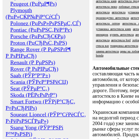
автостекла киев
автостекла про
Peugeot (РџРµР¶Рѕ)
автостекла пежо
лобовые стекла
Plymouth
автостекла
автостекла
установ
(РџР»СЌР№РјР°СѓСЃ)
производство автостекла
автос
Polonez (РџРѕР»РѕРЅРµС‚СЃ)
автостекла оптом
автостекла 
Pontiac (РџРѕРЅС‚РёР°Рє)
установка автостекла киев
авто
иномарок
купить автостекла
ав
Porsche (РџРѕСЂС€Рµ)
автостекла
автостекла ford
лобо
Proton (РџСЂРѕС‚РѕРЅ)
стекла ваз
тонировка автостекла
Range Rover (Р РµРЅРґР¶
замена автостекла
цены на лобов
Р РѕРІРµСЂ)
honda
Renault (Р РµРЅРѕ)
Автомобильные сте
Rover (Р РѕРІРµСЂ)
составляющая часть 
Saab (РЎР°Р°Р±)
автомобиля, от котор
Scania (РЎРєР°РЅРёСЏ)
управления и безопа
Seat (РЎРµР°С‚)
дороге. Поэтому, пере
Skoda (РЁРєРѕРґР°)
автостекло в Киеве н
Smart Fortwo (РЎРјР°СЂС‚
информацию с особо
Р¤РѕСЂРІРѕ)
Украинская компания 
Soueast Lioncel (РЎР°СѓРёСЃС‚
на недолгий период с
Р›РёРѕРЅСЃРµР»)
2004 года) уже заним
Ssang Yong (РЎР°РЅРі
рынке сферы услуг п
Р™РѕРЅРі)
автомобилей. Проду