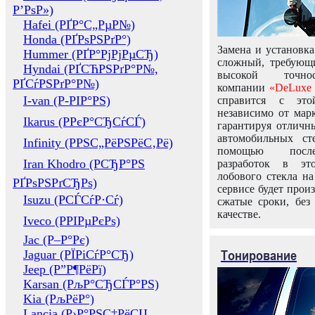
Р’РѕР»)
Hafei (РҐР°С„РµР№)
Honda (РҐРѕРЅРґР°)
Замена и установка
Hummer (РҐР°РјРјРµСЂ)
сложный, требующ
Hyndai (РҐСЋРЅРґР°Р№,
высокой точно
РҐСѓРЅРґР°Р№)
компании
«DeLuxe 
I-van (Р-РІР°РЅ)
справится с это
независимо от марк
Ikarus (РРєР°СЂСѓСЃ)
гарантируя отличны
автомобильных ст
Infinity (РРЅС„РёРЅРёС‚Рё)
помощью посл
Iran Khodro (РСЂР°РЅ
разработок в эт
лобового стекла н
РҐРѕРЅРґСЂРѕ)
сервисе будет прои
Isuzu (РСЃСѓР·Сѓ)
сжатые сроки, без
качестве.
Iveco (РРІРµРєРѕ)
Jac (Р–Р°Рє)
Тонирование
Jaguar (РЇРіСѓР°СЂ)
Jeep (Р”Р¶РёРї)
Karsan (РљР°СЂСЃР°РЅ)
Kia (РљРёР°)
Lancia (Р›Р°РЅС‡РёСЏ,