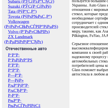
Subaru (РЎСѓР±Р°СЂСѓ)
пользуется большим 
Украины. Auto Glass
Suzuki (РЎСѓР·СѓРєРё)
отношения с мировы
Tata (РўР°С‚Р°)
стекол, которые пред
Toyota (РўРѕР№РѕС‚Р°)
необходимые сертиф
Volkswagen
сотрудничает с одни
(Р¤РѕР»СЊРєСЃРІР°РіРµРЅ)
производителей стекл
Volvo (Р’РѕР»СЊРІРѕ)
миру, такими, как Asa
Pilkington, FuYao, 
ZX Landmark
(Р›РµРЅРґРјР°СЂРє)
Серьезное отношение
Отечественные авто
высококвалифициров
компании к своей раб
Р‘Р°Р·
надежному процессу 
Р‘РѕРіРґР°РЅ
автомобильных стекол
Р’Р°Р·
потребителей цены к
Р“Р°Р·
Glass поможет выбрат
автостекла в любом а
Р—Р°Р·
Р—РёР»
РљР°РјР°Р·
РљСЂР°Р·
Р›Р°Р·
РњР°Р·
РњРѕСЃРєРІРёС‡