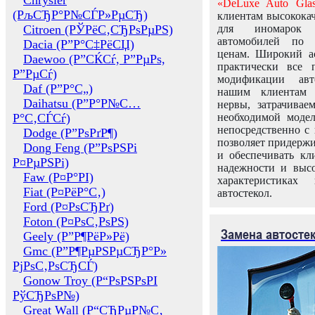
Chrysler
«DeLuxe Auto Glas
(РљСЂР°Р№СЃР»РµСЂ)
клиентам высококач
Citroen (РЎРёС‚СЂРѕРµРЅ)
для иномарок 
автомобилей по
Dacia (Р”Р°С‡РёСЏ)
ценам. Широкий ас
Daewoo (Р”СЌСѓ, Р”РµРѕ,
практически все 
Р”РµСѓ)
модификации авт
Daf (Р”Р°С„)
нашим клиентам 
Daihatsu (Р”Р°Р№С…
нервы, затрачивае
Р°С‚СЃСѓ)
необходимой моде
непосредственно с 
Dodge (Р”РѕРґР¶)
позволяет придержи
Dong Feng (Р”РѕРЅРі
и обеспечивать кл
Р¤РµРЅРі)
надежности и высо
Faw (Р¤Р°РІ)
характеристиках
Fiat (Р¤РёР°С‚)
автостекол.
Ford (Р¤РѕСЂРґ)
Foton (Р¤РѕС‚РѕРЅ)
Замена автосте
Geely (Р”Р¶РёР»Рё)
Gmc (Р”Р¶РµРЅРµСЂР°Р»
РјРѕС‚РѕСЂСЃ)
Gonow Troy (Р“РѕРЅРѕРІ
РўСЂРѕР№)
Great Wall (Р“СЂРµР№С‚