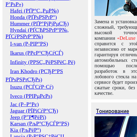
Р’РѕР»)
Hafei (РҐР°С„РµР№)
Honda (РҐРѕРЅРґР°)
Замена и установка
Hummer (РҐР°РјРјРµСЂ)
сложный, требующ
Hyndai (РҐСЋРЅРґР°Р№,
высокой точно
РҐСѓРЅРґР°Р№)
компании
«DeLuxe 
I-van (Р-РІР°РЅ)
справится с это
независимо от марк
Ikarus (РРєР°СЂСѓСЃ)
гарантируя отличны
автомобильных ст
Infinity (РРЅС„РёРЅРёС‚Рё)
помощью посл
Iran Khodro (РСЂР°РЅ
разработок в эт
лобового стекла н
РҐРѕРЅРґСЂРѕ)
сервисе будет прои
Isuzu (РСЃСѓР·Сѓ)
сжатые сроки, без
качестве.
Iveco (РРІРµРєРѕ)
Jac (Р–Р°Рє)
Тонирование
Jaguar (РЇРіСѓР°СЂ)
Jeep (Р”Р¶РёРї)
Karsan (РљР°СЂСЃР°РЅ)
Kia (РљРёР°)
Lancia (Р›Р°РЅС‡РёСЏ,