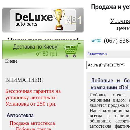
Продажа и у
Уточня
цены
(067) 536
Меняем стекла, как лампочки!
Автостекло »
Заказать установку автостекла в
Киеве
ВНИМАНИЕ!!!
Лобовые и бо
компаниии «DeL
Бессрочная гарантия на
Лобовые стекла
установку автостекла!
основным видом д
Установка от 250 грн.
является продажа и 
Наша компания на 
Автостекла
всегда в налич
обширных ассорт
Продажа автостекла
автостекла факти
Лобовые стекла