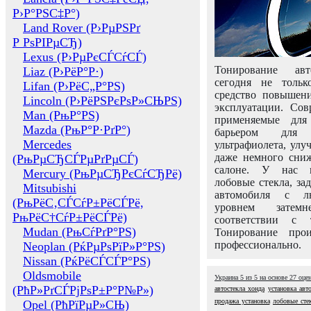
Р›Р°РЅС‡Р°)
Land Rover (Р›РµРЅРґ
Р РѕРІРµСЂ)
Lexus (Р›РµРєСЃСѓСЃ)
Тонирование авт
Liaz (Р›РёР°Р·)
сегодня не толь
Lifan (Р›РёС„Р°РЅ)
средство повышени
Lincoln (Р›РёРЅРєРѕР»СЊРЅ)
эксплуатации. Сов
Man (РњР°РЅ)
применяемые для
Mazda (РњР°Р·РґР°)
барьером для 
Mercedes
ультрафиолета, ул
даже немного сни
(РњРµСЂСЃРµРґРµСЃ)
салоне. У нас м
Mercury (РњРµСЂРєСѓСЂРё)
лобовые стекла, за
Mitsubishi
автомобиля с л
(РњРёС‚СЃСѓР±РёСЃРё,
уровнем затем
РњРёС†СѓР±РёСЃРё)
соответствии с 
Mudan (РњСѓРґР°РЅ)
Тонирование про
профессионально.
Neoplan (РќРµРѕРїР»Р°РЅ)
Nissan (РќРёСЃСЃР°РЅ)
Oldsmobile
Украина
5
из
5
на основе
27
оце
(РћР»РґСЃРјРѕР±Р°Р№Р»)
автостекла хонда
установка авт
продажа установка
лобовые сте
Opel (РћРїРµР»СЊ)