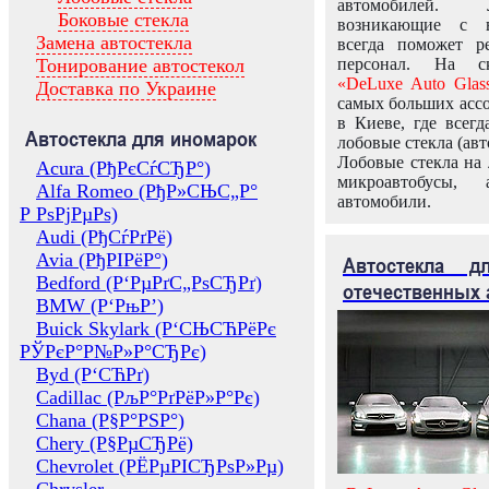
автомобилей.
Боковые стекла
возникающие с в
Замена автостекла
всегда поможет 
Тонирование автостекол
персонал. На ск
«DeLuxe Auto Glas
Доставка по Украине
самых больших ассо
в Киеве, где всег
Автостекла для иномарок
лобовые стекла (авт
Лобовые стекла на 
Acura (РђРєСѓСЂР°)
микроавтобусы, 
Alfa Romeo (РђР»СЊС„Р°
автомобили.
Р РѕРјРµРѕ)
Audi (РђСѓРґРё)
Avia (РђРІРёР°)
Автостекла 
Bedford (Р‘РµРґС„РѕСЂРґ)
отечественных 
BMW (Р‘РњР’)
Buick Skylark (Р‘СЊСЋРёРє
РЎРєР°Р№Р»Р°СЂРє)
Byd (Р‘СЋРґ)
Cadillac (РљР°РґРёР»Р°Рє)
Chana (Р§Р°РЅР°)
Chery (Р§РµСЂРё)
Chevrolet (РЁРµРІСЂРѕР»Рµ)