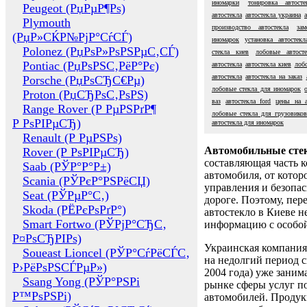
иномарки
тонировка автосте
Peugeot (РџРµР¶Рѕ)
автостекла
автостекла украина
Plymouth
производство автостекла
за
(РџР»СЌР№РјР°СѓСЃ)
иномарок
установка автостекл
Polonez (РџРѕР»РѕРЅРµС‚СЃ)
стекла киев
лобовые автосте
Pontiac (РџРѕРЅС‚РёР°Рє)
автостекла
автостекла киев
лобо
автостекла
автостекла на заказ
Porsche (РџРѕСЂС€Рµ)
лобовые стекла для иномарок
Proton (РџСЂРѕС‚РѕРЅ)
ваз
автостекла ford
цены на а
Range Rover (Р РµРЅРґР¶
лобовые стекла для грузовико
Р РѕРІРµСЂ)
автостекла для иномарок
Renault (Р РµРЅРѕ)
Автомобильные сте
Rover (Р РѕРІРµСЂ)
составляющая часть 
Saab (РЎР°Р°Р±)
автомобиля, от котор
Scania (РЎРєР°РЅРёСЏ)
управления и безопа
Seat (РЎРµР°С‚)
дороге. Поэтому, пере
Skoda (РЁРєРѕРґР°)
автостекло в Киеве н
Smart Fortwo (РЎРјР°СЂС‚
информацию с особо
Р¤РѕСЂРІРѕ)
Украинская компания 
Soueast Lioncel (РЎР°СѓРёСЃС‚
на недолгий период с
Р›РёРѕРЅСЃРµР»)
2004 года) уже заним
Ssang Yong (РЎР°РЅРі
рынке сферы услуг п
Р™РѕРЅРі)
автомобилей. Проду