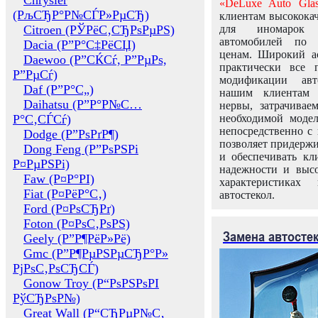
Chrysler
«DeLuxe Auto Glas
(РљСЂР°Р№СЃР»РµСЂ)
клиентам высококач
Citroen (РЎРёС‚СЂРѕРµРЅ)
для иномарок 
автомобилей по
Dacia (Р”Р°С‡РёСЏ)
ценам. Широкий ас
Daewoo (Р”СЌСѓ, Р”РµРѕ,
практически все 
Р”РµСѓ)
модификации авт
Daf (Р”Р°С„)
нашим клиентам 
Daihatsu (Р”Р°Р№С…
нервы, затрачивае
Р°С‚СЃСѓ)
необходимой моде
непосредственно с 
Dodge (Р”РѕРґР¶)
позволяет придержи
Dong Feng (Р”РѕРЅРі
и обеспечивать кл
Р¤РµРЅРі)
надежности и высо
Faw (Р¤Р°РІ)
характеристиках
Fiat (Р¤РёР°С‚)
автостекол.
Ford (Р¤РѕСЂРґ)
Foton (Р¤РѕС‚РѕРЅ)
Замена автосте
Geely (Р”Р¶РёР»Рё)
Gmc (Р”Р¶РµРЅРµСЂР°Р»
РјРѕС‚РѕСЂСЃ)
Gonow Troy (Р“РѕРЅРѕРІ
РўСЂРѕР№)
Great Wall (Р“СЂРµР№С‚