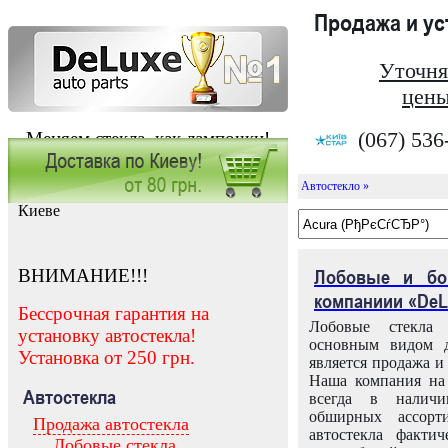
Продажа и у
Уточня
цены
(067) 536
Меняем стекла, как лампочки!
Автостекло »
Заказать установку автостекла в
Киеве
ВНИМАНИЕ!!!
Лобовые и бо
компаниии «DeL
Бессрочная гарантия на
Лобовые стекла
установку автостекла!
основным видом д
Установка от 250 грн.
является продажа и 
Наша компания на 
Автостекла
всегда в налич
обширных ассорт
Продажа автостекла
автостекла факти
Лобовые стекла