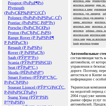
автостекла цены
производство
Peugeot (РџРµР¶Рѕ)
автостекла иномарки
цены на 
Plymouth
автостекла в киеве
оригинальн
(РџР»СЌР№РјР°СѓСЃ)
автостекла для иномарок
ло
Polonez (РџРѕР»РѕРЅРµС‚СЃ)
лобовые стекла для иномарок
Pontiac (РџРѕРЅС‚РёР°Рє)
замена автостекла
автостекл
автостекла пежо
автостекла о
Porsche (РџРѕСЂС€Рµ)
автостекла
лобовые стекла ва
Proton (РџСЂРѕС‚РѕРЅ)
автостекла киев
автостекла киев
Range Rover (Р РµРЅРґР¶
стекла киев
цены на автостекла
Р РѕРІРµСЂ)
honda
автостекла украина
Renault (Р РµРЅРѕ)
Rover (Р РѕРІРµСЂ)
Автомобильные сте
Saab (РЎР°Р°Р±)
составляющая часть 
Scania (РЎРєР°РЅРёСЏ)
автомобиля, от котор
управления и безопа
Seat (РЎРµР°С‚)
дороге. Поэтому, пере
Skoda (РЁРєРѕРґР°)
автостекло в Киеве н
Smart Fortwo (РЎРјР°СЂС‚
информацию с особо
Р¤РѕСЂРІРѕ)
Soueast Lioncel (РЎР°СѓРёСЃС‚
Украинская компания 
на недолгий период с
Р›РёРѕРЅСЃРµР»)
2004 года) уже заним
Ssang Yong (РЎР°РЅРі
рынке сферы услуг п
Р™РѕРЅРі)
автомобилей. Проду