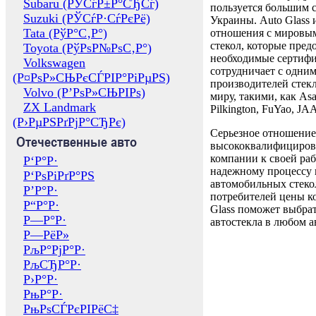
Subaru (РЎСѓР±Р°СЂСѓ)
пользуется большим 
Suzuki (РЎСѓР·СѓРєРё)
Украины. Auto Glass
Tata (РўР°С‚Р°)
отношения с мировы
стекол, которые пред
Toyota (РўРѕР№РѕС‚Р°)
необходимые сертиф
Volkswagen
сотрудничает с одни
(Р¤РѕР»СЊРєСЃРІР°РіРµРЅ)
производителей стекл
Volvo (Р’РѕР»СЊРІРѕ)
миру, такими, как Asa
ZX Landmark
Pilkington, FuYao, 
(Р›РµРЅРґРјР°СЂРє)
Серьезное отношение
Отечественные авто
высококвалифициров
компании к своей раб
Р‘Р°Р·
надежному процессу 
Р‘РѕРіРґР°РЅ
автомобильных стекол
Р’Р°Р·
потребителей цены к
Р“Р°Р·
Glass поможет выбрат
Р—Р°Р·
автостекла в любом а
Р—РёР»
РљР°РјР°Р·
РљСЂР°Р·
Р›Р°Р·
РњР°Р·
РњРѕСЃРєРІРёС‡