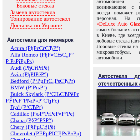
автомобилей.
Боковые стекла
возникающие с в
Замена автостекла
всегда поможет 
Тонирование автостекол
персонал. На ск
«DeLuxe Auto Glas
Доставка по Украине
самых больших ассо
в Киеве, где всег
Автостекла для иномарок
лобовые стекла (авт
Лобовые стекла на 
Acura (РђРєСѓСЂР°)
микроавтобусы, 
Alfa Romeo (РђР»СЊС„Р°
автомобили.
Р РѕРјРµРѕ)
Audi (РђСѓРґРё)
Avia (РђРІРёР°)
Автостекла 
Bedford (Р‘РµРґС„РѕСЂРґ)
отечественных 
BMW (Р‘РњР’)
Buick Skylark (Р‘СЊСЋРёРє
РЎРєР°Р№Р»Р°СЂРє)
Byd (Р‘СЋРґ)
Cadillac (РљР°РґРёР»Р°Рє)
Chana (Р§Р°РЅР°)
Chery (Р§РµСЂРё)
Chevrolet (РЁРµРІСЂРѕР»Рµ)