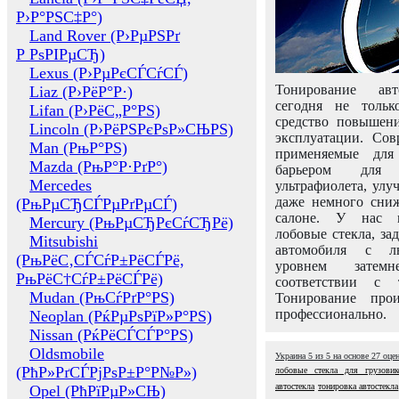
Р›Р°РЅС‡Р°)
Land Rover (Р›РµРЅРґ
Р РѕРІРµСЂ)
Lexus (Р›РµРєСЃСѓСЃ)
Тонирование авт
Liaz (Р›РёР°Р·)
сегодня не толь
Lifan (Р›РёС„Р°РЅ)
средство повышени
Lincoln (Р›РёРЅРєРѕР»СЊРЅ)
эксплуатации. Сов
Man (РњР°РЅ)
применяемые для
Mazda (РњР°Р·РґР°)
барьером для 
Mercedes
ультрафиолета, ул
даже немного сни
(РњРµСЂСЃРµРґРµСЃ)
салоне. У нас м
Mercury (РњРµСЂРєСѓСЂРё)
лобовые стекла, за
Mitsubishi
автомобиля с л
(РњРёС‚СЃСѓР±РёСЃРё,
уровнем затем
РњРёС†СѓР±РёСЃРё)
соответствии с 
Mudan (РњСѓРґР°РЅ)
Тонирование про
профессионально.
Neoplan (РќРµРѕРїР»Р°РЅ)
Nissan (РќРёСЃСЃР°РЅ)
Oldsmobile
Украина
5
из
5
на основе
27
оце
(РћР»РґСЃРјРѕР±Р°Р№Р»)
лобовые стекла для грузовик
автостекла
тонировка автостекла
Opel (РћРїРµР»СЊ)