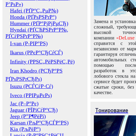
Р’РѕР»)
Hafei (РҐР°С„РµР№)
Honda (РҐРѕРЅРґР°)
Замена и установка
Hummer (РҐР°РјРјРµСЂ)
сложный, требующ
Hyndai (РҐСЋРЅРґР°Р№,
высокой точно
РҐСѓРЅРґР°Р№)
компании
«DeLuxe 
I-van (Р-РІР°РЅ)
справится с это
независимо от марк
Ikarus (РРєР°СЂСѓСЃ)
гарантируя отличны
автомобильных ст
Infinity (РРЅС„РёРЅРёС‚Рё)
помощью посл
Iran Khodro (РСЂР°РЅ
разработок в эт
лобового стекла н
РҐРѕРЅРґСЂРѕ)
сервисе будет прои
Isuzu (РСЃСѓР·Сѓ)
сжатые сроки, без
качестве.
Iveco (РРІРµРєРѕ)
Jac (Р–Р°Рє)
Тонирование
Jaguar (РЇРіСѓР°СЂ)
Jeep (Р”Р¶РёРї)
Karsan (РљР°СЂСЃР°РЅ)
Kia (РљРёР°)
Lancia (Р›Р°РЅС‡РёСЏ,