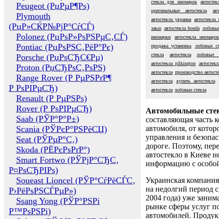
стекла для иномарок
автосте
Peugeot (РџРµР¶Рѕ)
оригинальные автостекла
ав
Plymouth
автостекла украина
автостекла 
(РџР»СЌР№РјР°СѓСЃ)
заказ
автостекла honda
лобовые
Polonez (РџРѕР»РѕРЅРµС‚СЃ)
иномарки
автостекла иномаро
Pontiac (РџРѕРЅС‚РёР°Рє)
продажа установка
лобовые ст
стекла
автостекла
лобовые 
Porsche (РџРѕСЂС€Рµ)
автостекла pilkington
автостекл
Proton (РџСЂРѕС‚РѕРЅ)
автостекла
производство автост
Range Rover (Р РµРЅРґР¶
автостекла
купить автостекла
Р РѕРІРµСЂ)
автостекла
лобовые стекла
Renault (Р РµРЅРѕ)
Rover (Р РѕРІРµСЂ)
Автомобильные сте
Saab (РЎР°Р°Р±)
составляющая часть 
Scania (РЎРєР°РЅРёСЏ)
автомобиля, от котор
управления и безопа
Seat (РЎРµР°С‚)
дороге. Поэтому, пере
Skoda (РЁРєРѕРґР°)
автостекло в Киеве н
Smart Fortwo (РЎРјР°СЂС‚
информацию с особо
Р¤РѕСЂРІРѕ)
Soueast Lioncel (РЎР°СѓРёСЃС‚
Украинская компания 
на недолгий период с
Р›РёРѕРЅСЃРµР»)
2004 года) уже заним
Ssang Yong (РЎР°РЅРі
рынке сферы услуг п
Р™РѕРЅРі)
автомобилей. Проду