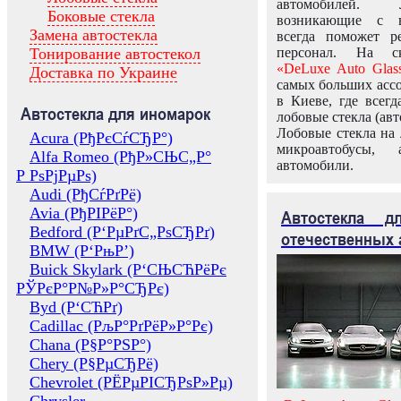
автомобилей.
Боковые стекла
возникающие с в
Замена автостекла
всегда поможет 
Тонирование автостекол
персонал. На ск
«DeLuxe Auto Glas
Доставка по Украине
самых больших ассо
в Киеве, где всег
Автостекла для иномарок
лобовые стекла (авт
Лобовые стекла на 
Acura (РђРєСѓСЂР°)
микроавтобусы, 
Alfa Romeo (РђР»СЊС„Р°
автомобили.
Р РѕРјРµРѕ)
Audi (РђСѓРґРё)
Avia (РђРІРёР°)
Автостекла 
Bedford (Р‘РµРґС„РѕСЂРґ)
отечественных 
BMW (Р‘РњР’)
Buick Skylark (Р‘СЊСЋРёРє
РЎРєР°Р№Р»Р°СЂРє)
Byd (Р‘СЋРґ)
Cadillac (РљР°РґРёР»Р°Рє)
Chana (Р§Р°РЅР°)
Chery (Р§РµСЂРё)
Chevrolet (РЁРµРІСЂРѕР»Рµ)