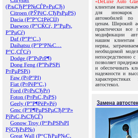
Chrysler
«DeLuxe Auto Glas
(РљСЂР°Р№СЃР»РµСЂ)
клиентам высококач
Citroen (РЎРёС‚СЂРѕРµРЅ)
для иномарок 
автомобилей по
Dacia (Р”Р°С‡РёСЏ)
ценам. Широкий ас
Daewoo (Р”СЌСѓ, Р”РµРѕ,
практически все 
Р”РµСѓ)
модификации авт
Daf (Р”Р°С„)
нашим клиентам 
Daihatsu (Р”Р°Р№С…
нервы, затрачивае
Р°С‚СЃСѓ)
необходимой моде
непосредственно с 
Dodge (Р”РѕРґР¶)
позволяет придержи
Dong Feng (Р”РѕРЅРі
и обеспечивать кл
Р¤РµРЅРі)
надежности и высо
Faw (Р¤Р°РІ)
характеристиках
Fiat (Р¤РёР°С‚)
автостекол.
Ford (Р¤РѕСЂРґ)
Foton (Р¤РѕС‚РѕРЅ)
Замена автосте
Geely (Р”Р¶РёР»Рё)
Gmc (Р”Р¶РµРЅРµСЂР°Р»
РјРѕС‚РѕСЂСЃ)
Gonow Troy (Р“РѕРЅРѕРІ
РўСЂРѕР№)
Great Wall (Р“СЂРµР№С‚