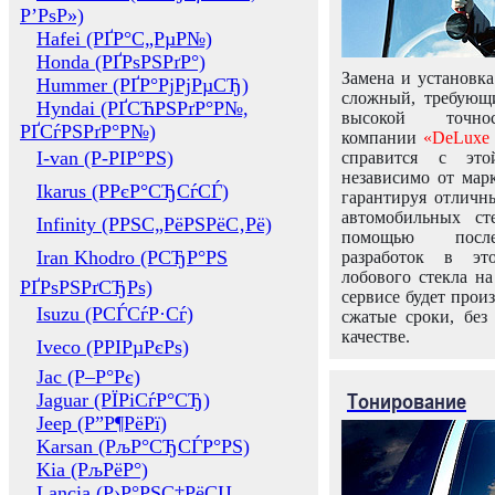
Р’РѕР»)
Hafei (РҐР°С„РµР№)
Honda (РҐРѕРЅРґР°)
Замена и установка
Hummer (РҐР°РјРјРµСЂ)
сложный, требующ
Hyndai (РҐСЋРЅРґР°Р№,
высокой точно
РҐСѓРЅРґР°Р№)
компании
«DeLuxe 
I-van (Р-РІР°РЅ)
справится с это
независимо от марк
Ikarus (РРєР°СЂСѓСЃ)
гарантируя отличны
автомобильных ст
Infinity (РРЅС„РёРЅРёС‚Рё)
помощью посл
Iran Khodro (РСЂР°РЅ
разработок в эт
лобового стекла н
РҐРѕРЅРґСЂРѕ)
сервисе будет прои
Isuzu (РСЃСѓР·Сѓ)
сжатые сроки, без
качестве.
Iveco (РРІРµРєРѕ)
Jac (Р–Р°Рє)
Тонирование
Jaguar (РЇРіСѓР°СЂ)
Jeep (Р”Р¶РёРї)
Karsan (РљР°СЂСЃР°РЅ)
Kia (РљРёР°)
Lancia (Р›Р°РЅС‡РёСЏ,