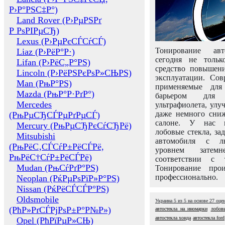
Р›Р°РЅС‡Р°)
Land Rover (Р›РµРЅРґ
Р РѕРІРµСЂ)
Lexus (Р›РµРєСЃСѓСЃ)
Тонирование авт
Liaz (Р›РёР°Р·)
сегодня не толь
Lifan (Р›РёС„Р°РЅ)
средство повышени
Lincoln (Р›РёРЅРєРѕР»СЊРЅ)
эксплуатации. Сов
Man (РњР°РЅ)
применяемые для
Mazda (РњР°Р·РґР°)
барьером для 
Mercedes
ультрафиолета, ул
даже немного сни
(РњРµСЂСЃРµРґРµСЃ)
салоне. У нас м
Mercury (РњРµСЂРєСѓСЂРё)
лобовые стекла, за
Mitsubishi
автомобиля с л
(РњРёС‚СЃСѓР±РёСЃРё,
уровнем затем
РњРёС†СѓР±РёСЃРё)
соответствии с 
Mudan (РњСѓРґР°РЅ)
Тонирование про
профессионально.
Neoplan (РќРµРѕРїР»Р°РЅ)
Nissan (РќРёСЃСЃР°РЅ)
Oldsmobile
Украина
5
из
5
на основе
27
оце
(РћР»РґСЃРјРѕР±Р°Р№Р»)
автостекла на иномарки
лобов
автостекла хонда
автостекла ford
Opel (РћРїРµР»СЊ)