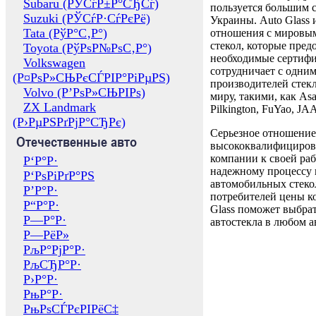
Subaru (РЎСѓР±Р°СЂСѓ)
пользуется большим 
Suzuki (РЎСѓР·СѓРєРё)
Украины. Auto Glass
Tata (РўР°С‚Р°)
отношения с мировы
стекол, которые пред
Toyota (РўРѕР№РѕС‚Р°)
необходимые сертиф
Volkswagen
сотрудничает с одни
(Р¤РѕР»СЊРєСЃРІР°РіРµРЅ)
производителей стекл
Volvo (Р’РѕР»СЊРІРѕ)
миру, такими, как Asa
ZX Landmark
Pilkington, FuYao, 
(Р›РµРЅРґРјР°СЂРє)
Серьезное отношение
Отечественные авто
высококвалифициров
компании к своей раб
Р‘Р°Р·
надежному процессу 
Р‘РѕРіРґР°РЅ
автомобильных стекол
Р’Р°Р·
потребителей цены к
Р“Р°Р·
Glass поможет выбрат
Р—Р°Р·
автостекла в любом а
Р—РёР»
РљР°РјР°Р·
РљСЂР°Р·
Р›Р°Р·
РњР°Р·
РњРѕСЃРєРІРёС‡