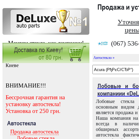
Продажа и у
Уточня
цены
(067) 536
Меняем стекла, как лампочки!
Автостекло »
Заказать установку автостекла в
Киеве
ВНИМАНИЕ!!!
Лобовые и бо
компаниии «DeL
Бессрочная гарантия на
Лобовые стекла
установку автостекла!
основным видом д
Установка от 250 грн.
является продажа и 
Наша компания на 
Автостекла
всегда в налич
обширных ассорт
Продажа автостекла
автостекла факти
Лобовые стекла