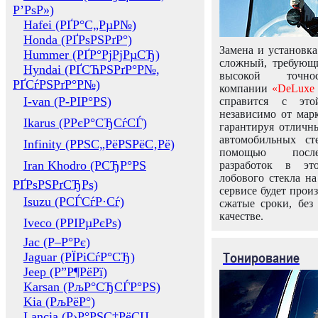
Р’РѕР»)
Hafei (РҐР°С„РµР№)
Honda (РҐРѕРЅРґР°)
Замена и установка
Hummer (РҐР°РјРјРµСЂ)
сложный, требующ
Hyndai (РҐСЋРЅРґР°Р№,
высокой точно
РҐСѓРЅРґР°Р№)
компании
«DeLuxe 
I-van (Р-РІР°РЅ)
справится с это
независимо от марк
Ikarus (РРєР°СЂСѓСЃ)
гарантируя отличны
автомобильных ст
Infinity (РРЅС„РёРЅРёС‚Рё)
помощью посл
Iran Khodro (РСЂР°РЅ
разработок в эт
лобового стекла н
РҐРѕРЅРґСЂРѕ)
сервисе будет прои
Isuzu (РСЃСѓР·Сѓ)
сжатые сроки, без
качестве.
Iveco (РРІРµРєРѕ)
Jac (Р–Р°Рє)
Тонирование
Jaguar (РЇРіСѓР°СЂ)
Jeep (Р”Р¶РёРї)
Karsan (РљР°СЂСЃР°РЅ)
Kia (РљРёР°)
Lancia (Р›Р°РЅС‡РёСЏ,