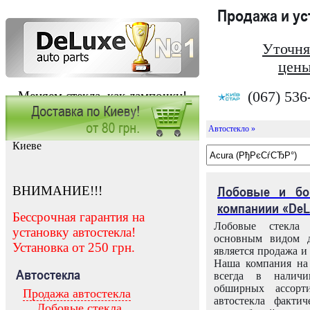
Продажа и у
Уточня
цены
(067) 536
Меняем стекла, как лампочки!
Автостекло »
Заказать установку автостекла в
Киеве
ВНИМАНИЕ!!!
Лобовые и бо
компаниии «DeL
Бессрочная гарантия на
Лобовые стекла
установку автостекла!
основным видом д
Установка от 250 грн.
является продажа и 
Наша компания на 
Автостекла
всегда в налич
обширных ассорт
Продажа автостекла
автостекла факти
Лобовые стекла