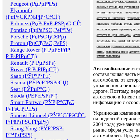
автостекла продажа установка
Peugeot (РџРµР¶Рѕ)
лобовые стекла для грузовиков
Plymouth
купить автостекла
автостекл
(РџР»СЌР№РјР°СѓСЃ)
автостекла иномарки
тонировк
Polonez (РџРѕР»РѕРЅРµС‚СЃ)
иномарок
лобовые стекла
авто
Pontiac (РџРѕРЅС‚РёР°Рє)
автостекла цены
производство а
автостекла для иномарок
авто
Porsche (РџРѕСЂС€Рµ)
автостекла ваз
цены на автост
Proton (РџСЂРѕС‚РѕРЅ)
стекла ваз
установка автостекла
Range Rover (Р РµРЅРґР¶
оптом
автостекла пежо
автосте
Р РѕРІРµСЂ)
замена автостекла
Renault (Р РµРЅРѕ)
Автомобильные сте
Rover (Р РѕРІРµСЂ)
составляющая часть 
Saab (РЎР°Р°Р±)
автомобиля, от котор
Scania (РЎРєР°РЅРёСЏ)
управления и безопа
Seat (РЎРµР°С‚)
дороге. Поэтому, пере
Skoda (РЁРєРѕРґР°)
автостекло в Киеве н
Smart Fortwo (РЎРјР°СЂС‚
информацию с особо
Р¤РѕСЂРІРѕ)
Украинская компания 
Soueast Lioncel (РЎР°СѓРёСЃС‚
на недолгий период с
Р›РёРѕРЅСЃРµР»)
2004 года) уже заним
Ssang Yong (РЎР°РЅРі
рынке сферы услуг п
Р™РѕРЅРі)
автомобилей. Проду