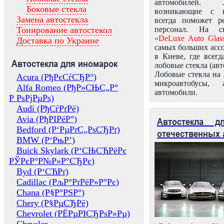
автомобилей.
Боковые стекла
возникающие с в
Замена автостекла
всегда поможет 
Тонирование автостекол
персонал. На ск
«DeLuxe Auto Glas
Доставка по Украине
самых больших ассо
в Киеве, где всег
Автостекла для иномарок
лобовые стекла (авт
Лобовые стекла на 
Acura (РђРєСѓСЂР°)
микроавтобусы, 
Alfa Romeo (РђР»СЊС„Р°
автомобили.
Р РѕРјРµРѕ)
Audi (РђСѓРґРё)
Avia (РђРІРёР°)
Автостекла 
Bedford (Р‘РµРґС„РѕСЂРґ)
отечественных 
BMW (Р‘РњР’)
Buick Skylark (Р‘СЊСЋРёРє
РЎРєР°Р№Р»Р°СЂРє)
Byd (Р‘СЋРґ)
Cadillac (РљР°РґРёР»Р°Рє)
Chana (Р§Р°РЅР°)
Chery (Р§РµСЂРё)
Chevrolet (РЁРµРІСЂРѕР»Рµ)