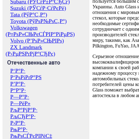
Subaru (РЎСѓР±Р°СЂСѓ)
пользуется большим 
Украины. Auto Glass
Suzuki (РЎСѓР·СѓРєРё)
отношения с мировы
Tata (РўР°С‚Р°)
стекол, которые пред
Toyota (РўРѕР№РѕС‚Р°)
необходимые сертиф
Volkswagen
сотрудничает с одни
(Р¤РѕР»СЊРєСЃРІР°РіРµРЅ)
производителей стекл
Volvo (Р’РѕР»СЊРІРѕ)
миру, такими, как Asa
Pilkington, FuYao, 
ZX Landmark
(Р›РµРЅРґРјР°СЂРє)
Серьезное отношение
Отечественные авто
высококвалифициров
компании к своей раб
Р‘Р°Р·
надежному процессу 
Р‘РѕРіРґР°РЅ
автомобильных стекол
Р’Р°Р·
потребителей цены к
Р“Р°Р·
Glass поможет выбрат
автостекла в любом а
Р—Р°Р·
Р—РёР»
РљР°РјР°Р·
РљСЂР°Р·
Р›Р°Р·
РњР°Р·
РњРѕСЃРєРІРёС‡