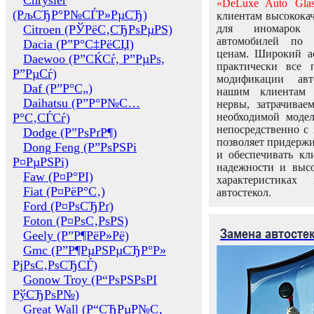
Chrysler
«DeLuxe Auto Glas
(РљСЂР°Р№СЃР»РµСЂ)
клиентам высококач
Citroen (РЎРёС‚СЂРѕРµРЅ)
для иномарок 
автомобилей по
Dacia (Р”Р°С‡РёСЏ)
ценам. Широкий ас
Daewoo (Р”СЌСѓ, Р”РµРѕ,
практически все 
Р”РµСѓ)
модификации авт
Daf (Р”Р°С„)
нашим клиентам 
Daihatsu (Р”Р°Р№С…
нервы, затрачивае
Р°С‚СЃСѓ)
необходимой моде
непосредственно с 
Dodge (Р”РѕРґР¶)
позволяет придержи
Dong Feng (Р”РѕРЅРі
и обеспечивать кл
Р¤РµРЅРі)
надежности и высо
Faw (Р¤Р°РІ)
характеристиках
Fiat (Р¤РёР°С‚)
автостекол.
Ford (Р¤РѕСЂРґ)
Foton (Р¤РѕС‚РѕРЅ)
Замена автосте
Geely (Р”Р¶РёР»Рё)
Gmc (Р”Р¶РµРЅРµСЂР°Р»
РјРѕС‚РѕСЂСЃ)
Gonow Troy (Р“РѕРЅРѕРІ
РўСЂРѕР№)
Great Wall (Р“СЂРµР№С‚