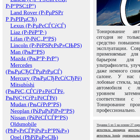
Р›Р°РЅС‡Р°)
Land Rover (Р›РµРЅРґ
Р РѕРІРµСЂ)
Lexus (Р›РµРєСЃСѓСЃ)
Тонирование авт
Liaz (Р›РёР°Р·)
сегодня не толь
Lifan (Р›РёС„Р°РЅ)
средство повышени
Lincoln (Р›РёРЅРєРѕР»СЊРЅ)
эксплуатации. Сов
Man (РњР°РЅ)
применяемые для
Mazda (РњР°Р·РґР°)
барьером для 
Mercedes
ультрафиолета, ул
даже немного сни
(РњРµСЂСЃРµРґРµСЃ)
салоне. У нас м
Mercury (РњРµСЂРєСѓСЂРё)
лобовые стекла, за
Mitsubishi
автомобиля с л
(РњРёС‚СЃСѓР±РёСЃРё,
уровнем затем
РњРёС†СѓР±РёСЃРё)
соответствии с 
Mudan (РњСѓРґР°РЅ)
Тонирование про
профессионально.
Neoplan (РќРµРѕРїР»Р°РЅ)
Nissan (РќРёСЃСЃР°РЅ)
Oldsmobile
Украина
5
из
5
на основе
27
оце
(РћР»РґСЃРјРѕР±Р°Р№Р»)
автостекла иномарок
автостек
автостекла honda
оригинальны
Opel (РћРїРµР»СЊ)