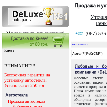
Продажа и у
Уточня
цены
(067) 536
Меняем стекла, как лампочки!
Автостекло »
Заказать установку автостекла в
Киеве
ВНИМАНИЕ!!!
Лобовые и бо
компаниии «DeL
Бессрочная гарантия на
Лобовые стекла
установку автостекла!
основным видом д
Установка от 250 грн.
является продажа и 
Наша компания на 
Автостекла
всегда в налич
обширных ассорт
Продажа автостекла
автостекла факти
Лобовые стекла