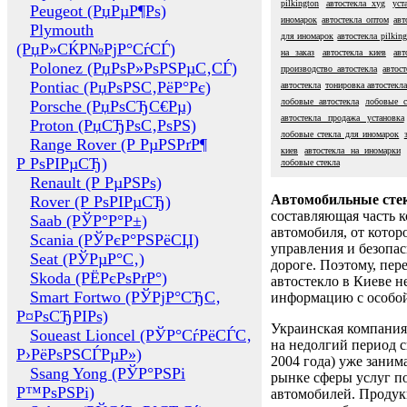
pilkington
автостекла xyg
уст
Peugeot (РџРµР¶Рѕ)
иномарок
автостекла оптом
авт
Plymouth
для иномарок
автостекла pilking
(РџР»СЌР№РјР°СѓСЃ)
на заказ
автостекла киев
авт
Polonez (РџРѕР»РѕРЅРµС‚СЃ)
производство автостекла
автост
Pontiac (РџРѕРЅС‚РёР°Рє)
автостекла
тонировка автостекл
лобовые автостекла
лобовые с
Porsche (РџРѕСЂС€Рµ)
автостекла продажа установка
Proton (РџСЂРѕС‚РѕРЅ)
лобовые стекла для иномарок
Range Rover (Р РµРЅРґР¶
киев
автостекла на иномарки
Р РѕРІРµСЂ)
лобовые стекла
Renault (Р РµРЅРѕ)
Автомобильные сте
Rover (Р РѕРІРµСЂ)
составляющая часть 
Saab (РЎР°Р°Р±)
автомобиля, от котор
Scania (РЎРєР°РЅРёСЏ)
управления и безопа
Seat (РЎРµР°С‚)
дороге. Поэтому, пере
Skoda (РЁРєРѕРґР°)
автостекло в Киеве н
Smart Fortwo (РЎРјР°СЂС‚
информацию с особо
Р¤РѕСЂРІРѕ)
Украинская компания 
Soueast Lioncel (РЎР°СѓРёСЃС‚
на недолгий период с
Р›РёРѕРЅСЃРµР»)
2004 года) уже заним
Ssang Yong (РЎР°РЅРі
рынке сферы услуг п
Р™РѕРЅРі)
автомобилей. Проду