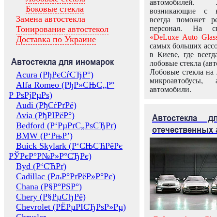
автомобилей.
Боковые стекла
возникающие с в
Замена автостекла
всегда поможет 
Тонирование автостекол
персонал. На ск
«DeLuxe Auto Glas
Доставка по Украине
самых больших ассо
в Киеве, где всег
Автостекла для иномарок
лобовые стекла (авт
Лобовые стекла на 
Acura (РђРєСѓСЂР°)
микроавтобусы, 
Alfa Romeo (РђР»СЊС„Р°
автомобили.
Р РѕРјРµРѕ)
Audi (РђСѓРґРё)
Avia (РђРІРёР°)
Автостекла 
Bedford (Р‘РµРґС„РѕСЂРґ)
отечественных 
BMW (Р‘РњР’)
Buick Skylark (Р‘СЊСЋРёРє
РЎРєР°Р№Р»Р°СЂРє)
Byd (Р‘СЋРґ)
Cadillac (РљР°РґРёР»Р°Рє)
Chana (Р§Р°РЅР°)
Chery (Р§РµСЂРё)
Chevrolet (РЁРµРІСЂРѕР»Рµ)