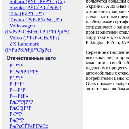
Subaru (РЎСѓР±Р°СЂСѓ)
пользуется большим 
Украины. Auto Glass
Suzuki (РЎСѓР·СѓРєРё)
отношения с мировы
Tata (РўР°С‚Р°)
стекол, которые пред
Toyota (РўРѕР№РѕС‚Р°)
необходимые сертиф
Volkswagen
сотрудничает с одни
(Р¤РѕР»СЊРєСЃРІР°РіРµРЅ)
производителей стекл
Volvo (Р’РѕР»СЊРІРѕ)
миру, такими, как Asa
Pilkington, FuYao, 
ZX Landmark
(Р›РµРЅРґРјР°СЂРє)
Серьезное отношение
Отечественные авто
высококвалифициров
компании к своей раб
Р‘Р°Р·
надежному процессу 
Р‘РѕРіРґР°РЅ
автомобильных стекол
Р’Р°Р·
потребителей цены к
Р“Р°Р·
Glass поможет выбрат
автостекла в любом а
Р—Р°Р·
Р—РёР»
РљР°РјР°Р·
РљСЂР°Р·
Р›Р°Р·
РњР°Р·
РњРѕСЃРєРІРёС‡