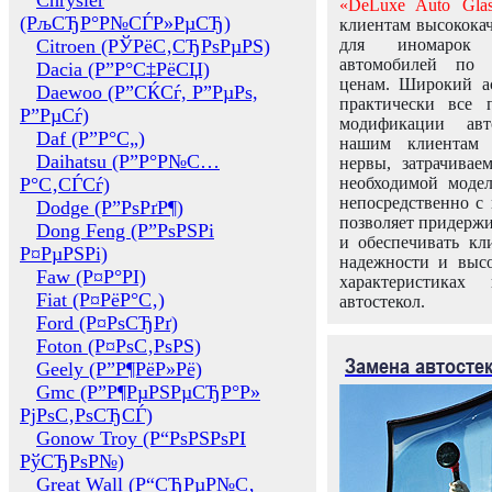
Chrysler
«DeLuxe Auto Glas
(РљСЂР°Р№СЃР»РµСЂ)
клиентам высококач
Citroen (РЎРёС‚СЂРѕРµРЅ)
для иномарок 
автомобилей по
Dacia (Р”Р°С‡РёСЏ)
ценам. Широкий ас
Daewoo (Р”СЌСѓ, Р”РµРѕ,
практически все 
Р”РµСѓ)
модификации авт
Daf (Р”Р°С„)
нашим клиентам 
Daihatsu (Р”Р°Р№С…
нервы, затрачивае
Р°С‚СЃСѓ)
необходимой моде
непосредственно с 
Dodge (Р”РѕРґР¶)
позволяет придержи
Dong Feng (Р”РѕРЅРі
и обеспечивать кл
Р¤РµРЅРі)
надежности и высо
Faw (Р¤Р°РІ)
характеристиках
Fiat (Р¤РёР°С‚)
автостекол.
Ford (Р¤РѕСЂРґ)
Foton (Р¤РѕС‚РѕРЅ)
Замена автосте
Geely (Р”Р¶РёР»Рё)
Gmc (Р”Р¶РµРЅРµСЂР°Р»
РјРѕС‚РѕСЂСЃ)
Gonow Troy (Р“РѕРЅРѕРІ
РўСЂРѕР№)
Great Wall (Р“СЂРµР№С‚