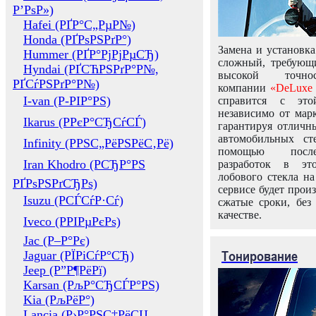
Р’РѕР»)
Hafei (РҐР°С„РµР№)
Honda (РҐРѕРЅРґР°)
Замена и установка
Hummer (РҐР°РјРјРµСЂ)
сложный, требующ
Hyndai (РҐСЋРЅРґР°Р№,
высокой точно
РҐСѓРЅРґР°Р№)
компании
«DeLuxe 
I-van (Р-РІР°РЅ)
справится с это
независимо от марк
Ikarus (РРєР°СЂСѓСЃ)
гарантируя отличны
автомобильных ст
Infinity (РРЅС„РёРЅРёС‚Рё)
помощью посл
Iran Khodro (РСЂР°РЅ
разработок в эт
лобового стекла н
РҐРѕРЅРґСЂРѕ)
сервисе будет прои
Isuzu (РСЃСѓР·Сѓ)
сжатые сроки, без
качестве.
Iveco (РРІРµРєРѕ)
Jac (Р–Р°Рє)
Тонирование
Jaguar (РЇРіСѓР°СЂ)
Jeep (Р”Р¶РёРї)
Karsan (РљР°СЂСЃР°РЅ)
Kia (РљРёР°)
Lancia (Р›Р°РЅС‡РёСЏ,