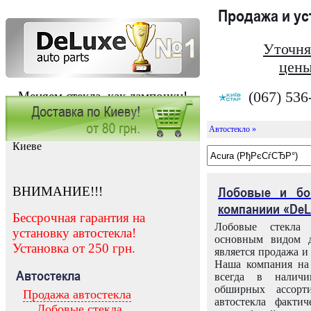
Продажа и у
Уточня
цены
(067) 536
Меняем стекла, как лампочки!
Автостекло »
Заказать установку автостекла в
Киеве
ВНИМАНИЕ!!!
Лобовые и бо
компаниии «DeL
Бессрочная гарантия на
Лобовые стекла
установку автостекла!
основным видом д
Установка от 250 грн.
является продажа и 
Наша компания на 
Автостекла
всегда в налич
обширных ассорт
Продажа автостекла
автостекла факти
Лобовые стекла