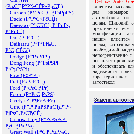
Chrysler
«DeLuxe Auto Glas
(РљСЂР°Р№СЃР»РµСЂ)
клиентам высококач
Citroen (РЎРёС‚СЂРѕРµРЅ)
для иномарок 
автомобилей по
Dacia (Р”Р°С‡РёСЏ)
ценам. Широкий ас
Daewoo (Р”СЌСѓ, Р”РµРѕ,
практически все 
Р”РµСѓ)
модификации авт
Daf (Р”Р°С„)
нашим клиентам 
Daihatsu (Р”Р°Р№С…
нервы, затрачивае
Р°С‚СЃСѓ)
необходимой моде
непосредственно с 
Dodge (Р”РѕРґР¶)
позволяет придержи
Dong Feng (Р”РѕРЅРі
и обеспечивать кл
Р¤РµРЅРі)
надежности и высо
Faw (Р¤Р°РІ)
характеристиках
Fiat (Р¤РёР°С‚)
автостекол.
Ford (Р¤РѕСЂРґ)
Foton (Р¤РѕС‚РѕРЅ)
Замена автосте
Geely (Р”Р¶РёР»Рё)
Gmc (Р”Р¶РµРЅРµСЂР°Р»
РјРѕС‚РѕСЂСЃ)
Gonow Troy (Р“РѕРЅРѕРІ
РўСЂРѕР№)
Great Wall (Р“СЂРµР№С‚