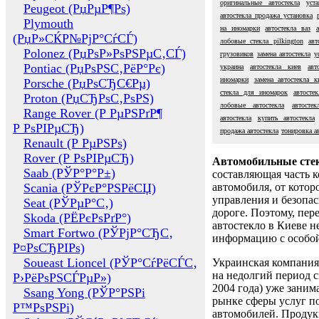
оригинальные автостекла
уст
Peugeot (РџРµР¶Рѕ)
автостекла продажа установка
Plymouth
на иномарки
автостекла ваз
(РџР»СЌР№РјР°СѓСЃ)
лобовые стекла pilkington
авт
Polonez (РџРѕР»РѕРЅРµС‚СЃ)
грузовиков
замена автостекла
у
Pontiac (РџРѕРЅС‚РёР°Рє)
украина
автостекла киев
авт
иномарки
замена автостекла к
Porsche (РџРѕСЂС€Рµ)
стекла для иномарок
автосте
Proton (РџСЂРѕС‚РѕРЅ)
лобовые автостекла
автостек
Range Rover (Р РµРЅРґР¶
автостекла
купить автостекла
Р РѕРІРµСЂ)
продажа автостекла
тонировка а
Renault (Р РµРЅРѕ)
Rover (Р РѕРІРµСЂ)
Автомобильные сте
Saab (РЎР°Р°Р±)
составляющая часть 
Scania (РЎРєР°РЅРёСЏ)
автомобиля, от котор
управления и безопа
Seat (РЎРµР°С‚)
дороге. Поэтому, пере
Skoda (РЁРєРѕРґР°)
автостекло в Киеве н
Smart Fortwo (РЎРјР°СЂС‚
информацию с особо
Р¤РѕСЂРІРѕ)
Soueast Lioncel (РЎР°СѓРёСЃС‚
Украинская компания 
на недолгий период с
Р›РёРѕРЅСЃРµР»)
2004 года) уже заним
Ssang Yong (РЎР°РЅРі
рынке сферы услуг п
Р™РѕРЅРі)
автомобилей. Проду