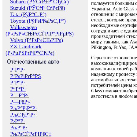
Subaru (РЎСѓР±Р°СЂСѓ)
пользуется большим 
Suzuki (РЎСѓР·СѓРєРё)
Украины. Auto Glass
Tata (РўР°С‚Р°)
отношения с мировы
стекол, которые пред
Toyota (РўРѕР№РѕС‚Р°)
необходимые сертиф
Volkswagen
сотрудничает с одни
(Р¤РѕР»СЊРєСЃРІР°РіРµРЅ)
производителей стекл
Volvo (Р’РѕР»СЊРІРѕ)
миру, такими, как Asa
ZX Landmark
Pilkington, FuYao, 
(Р›РµРЅРґРјР°СЂРє)
Серьезное отношение
Отечественные авто
высококвалифициров
компании к своей раб
Р‘Р°Р·
надежному процессу 
Р‘РѕРіРґР°РЅ
автомобильных стекол
Р’Р°Р·
потребителей цены к
Р“Р°Р·
Glass поможет выбрат
Р—Р°Р·
автостекла в любом а
Р—РёР»
РљР°РјР°Р·
РљСЂР°Р·
Р›Р°Р·
РњР°Р·
РњРѕСЃРєРІРёС‡