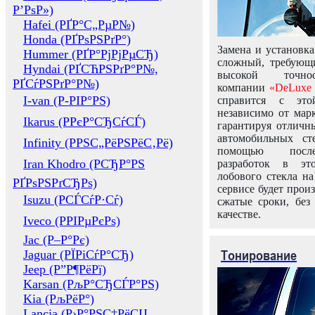
Р’РѕР»)
Hafei (РҐР°С„РµР№)
Honda (РҐРѕРЅРґР°)
Замена и установка
Hummer (РҐР°РјРјРµСЂ)
сложный, требующ
Hyndai (РҐСЋРЅРґР°Р№,
высокой точно
РҐСѓРЅРґР°Р№)
компании
«DeLuxe 
I-van (Р-РІР°РЅ)
справится с это
независимо от марк
Ikarus (РРєР°СЂСѓСЃ)
гарантируя отличны
автомобильных ст
Infinity (РРЅС„РёРЅРёС‚Рё)
помощью посл
Iran Khodro (РСЂР°РЅ
разработок в эт
лобового стекла н
РҐРѕРЅРґСЂРѕ)
сервисе будет прои
Isuzu (РСЃСѓР·Сѓ)
сжатые сроки, без
качестве.
Iveco (РРІРµРєРѕ)
Jac (Р–Р°Рє)
Тонирование
Jaguar (РЇРіСѓР°СЂ)
Jeep (Р”Р¶РёРї)
Karsan (РљР°СЂСЃР°РЅ)
Kia (РљРёР°)
Lancia (Р›Р°РЅС‡РёСЏ,