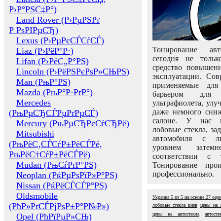
Р›Р°РЅС‡Р°)
Land Rover (Р›РµРЅРґ
Р РѕРІРµСЂ)
Lexus (Р›РµРєСЃСѓСЃ)
Тонирование авт
Liaz (Р›РёР°Р·)
сегодня не толь
Lifan (Р›РёС„Р°РЅ)
средство повышени
Lincoln (Р›РёРЅРєРѕР»СЊРЅ)
эксплуатации. Сов
Man (РњР°РЅ)
применяемые для
Mazda (РњР°Р·РґР°)
барьером для 
Mercedes
ультрафиолета, ул
даже немного сни
(РњРµСЂСЃРµРґРµСЃ)
салоне. У нас м
Mercury (РњРµСЂРєСѓСЂРё)
лобовые стекла, за
Mitsubishi
автомобиля с л
(РњРёС‚СЃСѓР±РёСЃРё,
уровнем затем
РњРёС†СѓР±РёСЃРё)
соответствии с 
Mudan (РњСѓРґР°РЅ)
Тонирование про
профессионально.
Neoplan (РќРµРѕРїР»Р°РЅ)
Nissan (РќРёСЃСЃР°РЅ)
Oldsmobile
Украина
5
из
5
на основе
27
оце
(РћР»РґСЃРјРѕР±Р°Р№Р»)
лобовые стекла киев
цены на 
цены на автостекла
автост
Opel (РћРїРµР»СЊ)