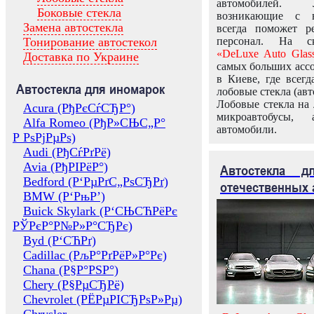
автомобилей.
Боковые стекла
возникающие с в
Замена автостекла
всегда поможет 
Тонирование автостекол
персонал. На ск
«DeLuxe Auto Glas
Доставка по Украине
самых больших ассо
в Киеве, где всег
Автостекла для иномарок
лобовые стекла (авт
Лобовые стекла на 
Acura (РђРєСѓСЂР°)
микроавтобусы, 
Alfa Romeo (РђР»СЊС„Р°
автомобили.
Р РѕРјРµРѕ)
Audi (РђСѓРґРё)
Avia (РђРІРёР°)
Автостекла 
Bedford (Р‘РµРґС„РѕСЂРґ)
отечественных 
BMW (Р‘РњР’)
Buick Skylark (Р‘СЊСЋРёРє
РЎРєР°Р№Р»Р°СЂРє)
Byd (Р‘СЋРґ)
Cadillac (РљР°РґРёР»Р°Рє)
Chana (Р§Р°РЅР°)
Chery (Р§РµСЂРё)
Chevrolet (РЁРµРІСЂРѕР»Рµ)