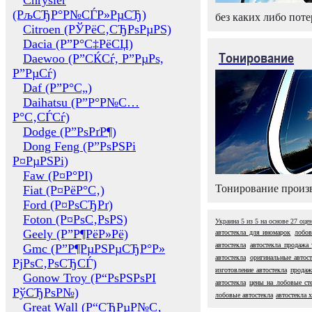
Chrysler
(РљСЂР°Р№СЃР»РµСЂ)
без каких либо поте
Citroen (РЎРёС‚СЂРѕРµРЅ)
Dacia (Р”Р°С‡РёСЏ)
Тонирование
Daewoo (Р”СЌСѓ, Р”РµРѕ,
Р”РµСѓ)
Daf (Р”Р°С„)
Daihatsu (Р”Р°Р№С…
Р°С‚СЃСѓ)
Dodge (Р”РѕРґР¶)
Dong Feng (Р”РѕРЅРі
Р¤РµРЅРі)
Faw (Р¤Р°РІ)
Тонирование произв
Fiat (Р¤РёР°С‚)
Ford (Р¤РѕСЂРґ)
Foton (Р¤РѕС‚РѕРЅ)
Украина
5
из
5
на основе
27
оце
Geely (Р”Р¶РёР»Рё)
автостекла для иномарок
лобов
автостекла
автостекла продажа 
Gmc (Р”Р¶РµРЅРµСЂР°Р»
автостекла
оригинальные автост
РјРѕС‚РѕСЂСЃ)
изготовление автостекла
продаж
Gonow Troy (Р“РѕРЅРѕРІ
автостекла
цены на лобовые ст
РўСЂРѕР№)
лобовые автостекла
автостекла 
Great Wall (Р“СЂРµР№С‚