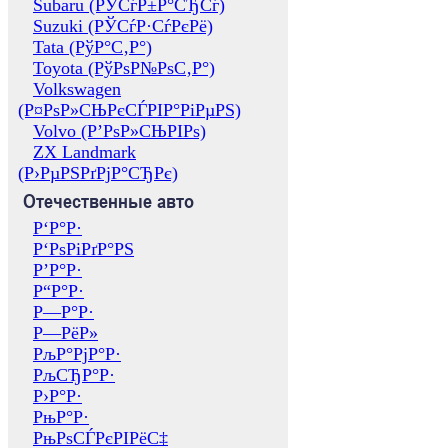
Subaru (РЎСѓР±Р°СЂСѓ)
Suzuki (РЎСѓР·СѓРєРё)
Tata (РўР°С‚Р°)
Toyota (РўРѕР№РѕС‚Р°)
Volkswagen
(Р¤РѕР»СЊРєСЃРІР°РіРµРЅ)
Volvo (Р’РѕР»СЊРІРѕ)
ZX Landmark
(Р›РµРЅРґРјР°СЂРє)
Отечественные авто
Р‘Р°Р·
Р‘РѕРіРґР°РЅ
Р’Р°Р·
Р“Р°Р·
Р—Р°Р·
Р—РёР»
РљР°РјР°Р·
РљСЂР°Р·
Р›Р°Р·
РњР°Р·
РњРѕСЃРєРІРёС‡