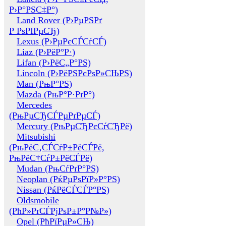
Р›Р°РЅС‡Р°)
Land Rover (Р›РµРЅРґ
Р РѕРІРµСЂ)
Lexus (Р›РµРєСЃСѓСЃ)
Liaz (Р›РёР°Р·)
Lifan (Р›РёС„Р°РЅ)
Lincoln (Р›РёРЅРєРѕР»СЊРЅ)
Man (РњР°РЅ)
Mazda (РњР°Р·РґР°)
Mercedes
(РњРµСЂСЃРµРґРµСЃ)
Mercury (РњРµСЂРєСѓСЂРё)
Mitsubishi
(РњРёС‚СЃСѓР±РёСЃРё,
РњРёС†СѓР±РёСЃРё)
Mudan (РњСѓРґР°РЅ)
Neoplan (РќРµРѕРїР»Р°РЅ)
Nissan (РќРёСЃСЃР°РЅ)
Oldsmobile
(РћР»РґСЃРјРѕР±Р°Р№Р»)
Opel (РћРїРµР»СЊ)