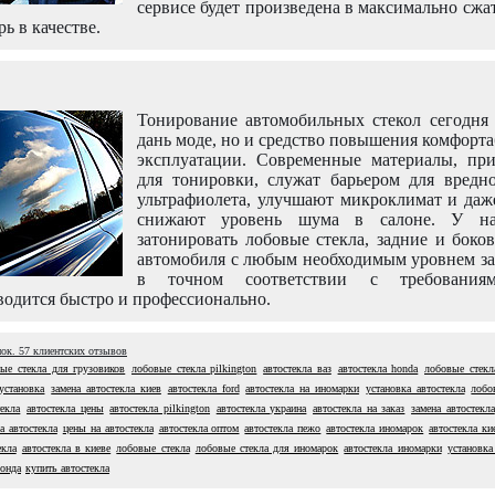
сервисе будет произведена в максимально сжа
рь в качестве.
Тонирование автомобильных стекол сегодня 
дань моде, но и средство повышения комфорт
эксплуатации. Современные материалы, пр
для тонировки, служат барьером для вредно
ультрафиолета, улучшают микроклимат и даж
снижают уровень шума в салоне. У н
затонировать лобовые стекла, задние и боко
автомобиля с любым необходимым уровнем за
в точном соответствии с требовани
одится быстро и профессионально.
нок.
57
клиентских отзывов
ые стекла для грузовиков
лобовые стекла pilkington
автостекла ваз
автостекла honda
лобовые стекл
установка
замена автостекла киев
автостекла ford
автостекла на иномарки
установка автостекла
лобо
екла
автостекла цены
автостекла pilkington
автостекла украина
автостекла на заказ
замена автостекла
а автостекла
цены на автостекла
автостекла оптом
автостекла пежо
автостекла иномарок
автостекла ки
екла
автостекла в киеве
лобовые стекла
лобовые стекла для иномарок
автостекла иномарки
установка
хонда
купить автостекла