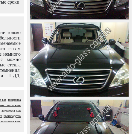
тые сроки,
не только
абельности
именяемые
го глазам
е немного
ас можно
вые стекла
темнения,
ями ПДД.
а ваз
тонировка
вые стекла киев
автостекла xyg
ев
производство
 автостекла киев