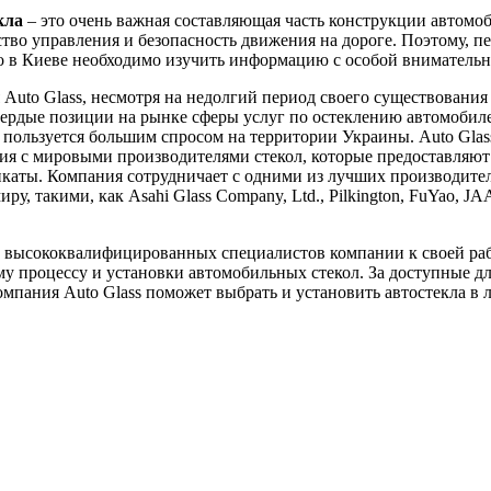
кла
– это очень важная составляющая часть конструкции автомоб
ство управления и безопасность движения на дороге. Поэтому, пе
ло в Киеве необходимо изучить информацию с особой вниматель
Auto Glass, несмотря на недолгий период своего существования 
вердые позиции на рынке сферы услуг по остеклению автомобил
пользуется большим спросом на территории Украины. Auto Glas
я с мировыми производителями стекол, которые предоставляют
каты. Компания сотрудничает с одними из лучших производител
ру, такими, как Asahi Glass Company, Ltd., Pilkington, FuYao, J
 высококвалифицированных специалистов компании к своей ра
у процессу и установки автомобильных стекол. За доступные д
мпания Auto Glass поможет выбрать и установить автостекла в