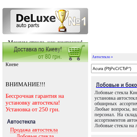
Меняем стекла, как лампочки!
Автостекло »
Заказать установку автостекла в
Киеве
ВНИМАНИЕ!!!
Лобовые и боко
Лобовые стекла Кие
Бессрочная гарантия на
установка автостек
установку автостекла!
обширных ассортим
Установка от 250 грн.
Любые вопросы, во
персонал. На скла
ассортиментов автос
Автостекла
Лобовые стекла на 
Продажа автостекла
Лобовые стекла