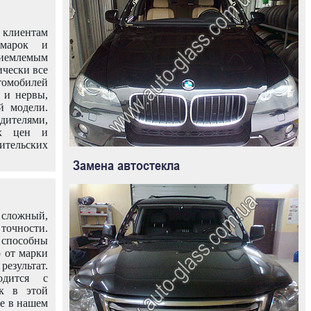
клиентам
омарок и
иемлемым
ически все
омобилей
 и нервы,
й модели.
дителями,
ых цен и
тельских
Замена автостекла
 сложный,
очности.
способны
о от марки
езультат.
одится с
к в этой
ле в нашем