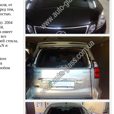
иля, от
ред тем,
ностью.
(с 2004
ей.
s имеет
 все
ей стекла,
AAN и
боте
ля
 любом