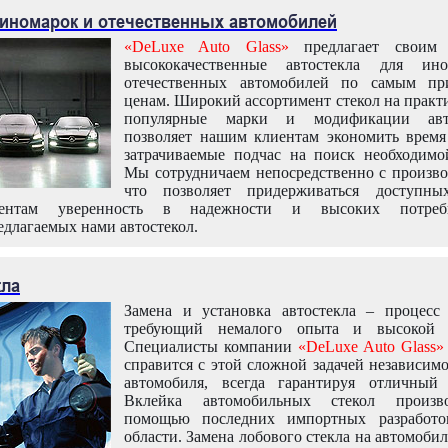
 иномарок и отечественных автомобилей
«DeLuxe Auto Glass»
предлагает своим 
высококачественные автостекла для ин
отечественных автомобилей по самым пр
ценам. Широкий ассортимент стекол на практ
популярные марки и модификации авт
позволяет нашим клиентам экономить время
затрачиваемые подчас на поиск необходимо
Мы сотрудничаем непосредственно с произво
что позволяет придерживаться доступн
иентам уверенность в надежности и высоких потреби
едлагаемых нами автостекол.
кла
Замена и установка автостекла – процесс
требующий немалого опыта и высокой т
Специалисты компании
«DeLuxe Auto Glass»
справится с этой сложной задачей независим
автомобиля, всегда гарантируя отличный р
Вклейка автомобильных стекол произв
помощью последних импортных разработо
области. Замена лобового стекла на автомоби