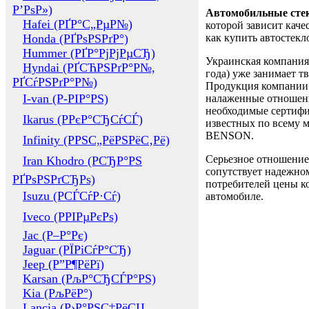
Р’РѕР»)
Автомобильные сте
Hafei (РҐР°С„РµР№)
которой зависит каче
Honda (РҐРѕРЅРґР°)
как купить автостек
Hummer (РҐР°РјРјРµСЂ)
Украинская компания 
Hyndai (РҐСЋРЅРґР°Р№,
года) уже занимает т
РҐСѓРЅРґР°Р№)
Продукция компании 
I-van (Р-РІР°РЅ)
налаженные отношени
необходимые сертифи
Ikarus (РРєР°СЂСѓСЃ)
известных по всему ми
BENSON.
Infinity (РРЅС„РёРЅРёС‚Рё)
Серьезное отношение
Iran Khodro (РСЂР°РЅ
сопутствует надежном
РҐРѕРЅРґСЂРѕ)
потребителей цены ко
Isuzu (РСЃСѓР·Сѓ)
автомобиле.
Iveco (РРІРµРєРѕ)
Jac (Р–Р°Рє)
Jaguar (РЇРіСѓР°СЂ)
Jeep (Р”Р¶РёРї)
Karsan (РљР°СЂСЃР°РЅ)
Kia (РљРёР°)
Lancia (Р›Р°РЅС‡РёСЏ,