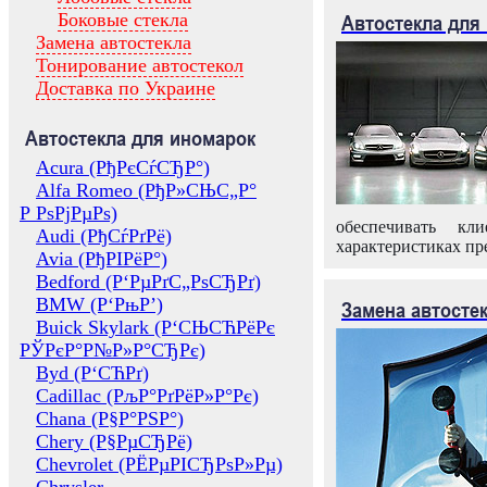
Боковые стекла
Автостекла для
Замена автостекла
Тонирование автостекол
Доставка по Украине
Автостекла для иномарок
Acura (РђРєСѓСЂР°)
Alfa Romeo (РђР»СЊС„Р°
Р РѕРјРµРѕ)
обеспечивать кл
Audi (РђСѓРґРё)
характеристиках пр
Avia (РђРІРёР°)
Bedford (Р‘РµРґС„РѕСЂРґ)
BMW (Р‘РњР’)
Замена автосте
Buick Skylark (Р‘СЊСЋРёРє
РЎРєР°Р№Р»Р°СЂРє)
Byd (Р‘СЋРґ)
Cadillac (РљР°РґРёР»Р°Рє)
Chana (Р§Р°РЅР°)
Chery (Р§РµСЂРё)
Chevrolet (РЁРµРІСЂРѕР»Рµ)