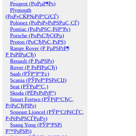
Peugeot (РџРµР¶Рѕ)
Plymouth
(РџР»СЌР№РјР°СѓСЃ)
Polonez (РџРѕР»РѕРЅРµС‚СЃ)
Pontiac (РџРѕРЅС‚РёР°Рє)
Porsche (РџРѕСЂС€Рµ)
Proton (РџСЂРѕС‚РѕРЅ)
Range Rover (Р РµРЅРґР¶
Р РѕРІРµСЂ)
Renault (Р РµРЅРѕ)
Rover (Р РѕРІРµСЂ)
Saab (РЎР°Р°Р±)
Scania (РЎРєР°РЅРёСЏ)
Seat (РЎРµР°С‚)
Skoda (РЁРєРѕРґР°)
Smart Fortwo (РЎРјР°СЂС‚
Р¤РѕСЂРІРѕ)
Soueast Lioncel (РЎР°СѓРёСЃС‚
Р›РёРѕРЅСЃРµР»)
Ssang Yong (РЎР°РЅРі
Р™РѕРЅРі)