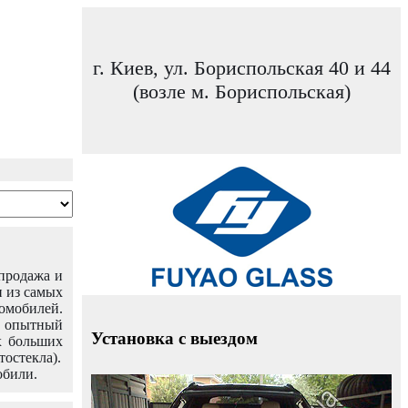
г. Киев, ул. Бориспольская 40 и 44
(возле м. Бориспольская)
 продажа и
н из самых
омобилей.
ш опытный
Установка с выездом
х больших
тостекла).
обили.