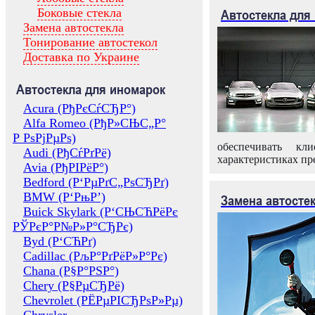
Боковые стекла
Автостекла для
Замена автостекла
Тонирование автостекол
Доставка по Украине
Автостекла для иномарок
Acura (РђРєСѓСЂР°)
Alfa Romeo (РђР»СЊС„Р°
Р РѕРјРµРѕ)
обеспечивать кл
Audi (РђСѓРґРё)
характеристиках пр
Avia (РђРІРёР°)
Bedford (Р‘РµРґС„РѕСЂРґ)
BMW (Р‘РњР’)
Замена автосте
Buick Skylark (Р‘СЊСЋРёРє
РЎРєР°Р№Р»Р°СЂРє)
Byd (Р‘СЋРґ)
Cadillac (РљР°РґРёР»Р°Рє)
Chana (Р§Р°РЅР°)
Chery (Р§РµСЂРё)
Chevrolet (РЁРµРІСЂРѕР»Рµ)