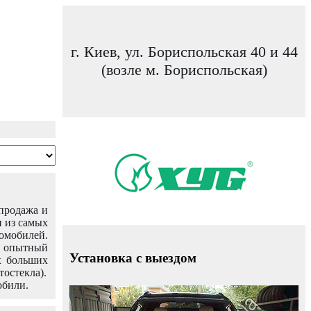
г. Киев, ул. Бориспольская 40 и 44
(возле м. Бориспольская)
 продажа и
н из самых
омобилей.
ш опытный
Установка с выездом
х больших
тостекла).
обили.