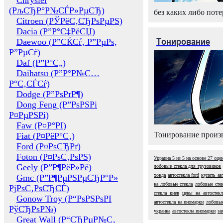
Chrysler
(РљСЂР°Р№СЃР»РµСЂ)
без каких либо поте
Citroen (РЎРёС‚СЂРѕРµРЅ)
Dacia (Р”Р°С‡РёСЏ)
Тонирование
Daewoo (Р”СЌСѓ, Р”РµРѕ,
Р”РµСѓ)
Daf (Р”Р°С„)
Daihatsu (Р”Р°Р№С…
Р°С‚СЃСѓ)
Dodge (Р”РѕРґР¶)
Dong Feng (Р”РѕРЅРі
Р¤РµРЅРі)
Faw (Р¤Р°РІ)
Тонирование произв
Fiat (Р¤РёР°С‚)
Ford (Р¤РѕСЂРґ)
Foton (Р¤РѕС‚РѕРЅ)
Украина
5
из
5
на основе
27
оце
Geely (Р”Р¶РёР»Рё)
лобовые стекла для грузовиков
хонда
автостекла ford
купить ав
Gmc (Р”Р¶РµРЅРµСЂР°Р»
на лобовые стекла
лобовые сте
РјРѕС‚РѕСЂСЃ)
стекла киев
цены на автостекл
Gonow Troy (Р“РѕРЅРѕРІ
автостекла на иномарки
лобовые
РўСЂРѕР№)
украина
автостекла иномарки
за
Great Wall (Р“СЂРµР№С‚