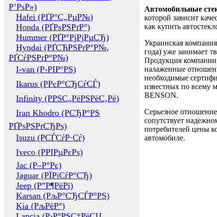
Р’РѕР»)
Автомобильные сте
Hafei (РҐР°С„РµР№)
которой зависит каче
Honda (РҐРѕРЅРґР°)
как купить автостек
Hummer (РҐР°РјРјРµСЂ)
Украинская компания 
Hyndai (РҐСЋРЅРґР°Р№,
года) уже занимает т
РҐСѓРЅРґР°Р№)
Продукция компании 
I-van (Р-РІР°РЅ)
налаженные отношени
необходимые сертифи
Ikarus (РРєР°СЂСѓСЃ)
известных по всему ми
BENSON.
Infinity (РРЅС„РёРЅРёС‚Рё)
Серьезное отношение
Iran Khodro (РСЂР°РЅ
сопутствует надежном
РҐРѕРЅРґСЂРѕ)
потребителей цены ко
Isuzu (РСЃСѓР·Сѓ)
автомобиле.
Iveco (РРІРµРєРѕ)
Jac (Р–Р°Рє)
Jaguar (РЇРіСѓР°СЂ)
Jeep (Р”Р¶РёРї)
Karsan (РљР°СЂСЃР°РЅ)
Kia (РљРёР°)
Lancia (Р›Р°РЅС‡РёСЏ,