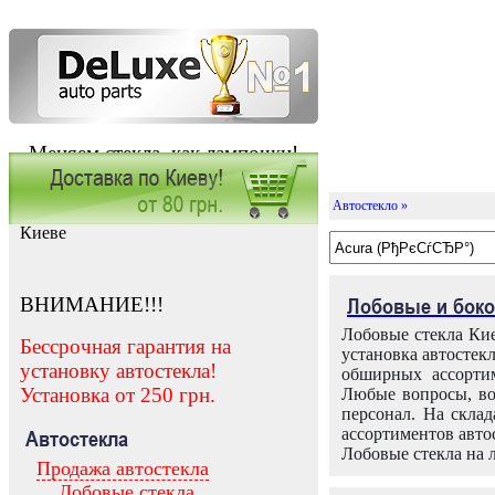
Меняем стекла, как лампочки!
Автостекло »
Заказать установку автостекла в
Киеве
ВНИМАНИЕ!!!
Лобовые и боко
Лобовые стекла Кие
Бессрочная гарантия на
установка автостек
установку автостекла!
обширных ассортим
Установка от 250 грн.
Любые вопросы, во
персонал. На скла
ассортиментов автос
Автостекла
Лобовые стекла на 
Продажа автостекла
Лобовые стекла