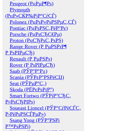
Peugeot (РџРµР¶Рѕ)
Plymouth
(РџР»СЌР№РјР°СѓСЃ)
Polonez (РџРѕР»РѕРЅРµС‚СЃ)
Pontiac (РџРѕРЅС‚РёР°Рє)
Porsche (РџРѕСЂС€Рµ)
Proton (РџСЂРѕС‚РѕРЅ)
Range Rover (Р РµРЅРґР¶
Р РѕРІРµСЂ)
Renault (Р РµРЅРѕ)
Rover (Р РѕРІРµСЂ)
Saab (РЎР°Р°Р±)
Scania (РЎРєР°РЅРёСЏ)
Seat (РЎРµР°С‚)
Skoda (РЁРєРѕРґР°)
Smart Fortwo (РЎРјР°СЂС‚
Р¤РѕСЂРІРѕ)
Soueast Lioncel (РЎР°СѓРёСЃС‚
Р›РёРѕРЅСЃРµР»)
Ssang Yong (РЎР°РЅРі
Р™РѕРЅРі)