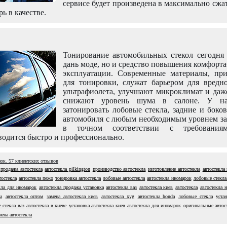
сервисе будет произведена в максимально сжа
рь в качестве.
Тонирование автомобильных стекол сегодня 
дань моде, но и средство повышения комфорт
эксплуатации. Современные материалы, пр
для тонировки, служат барьером для вредно
ультрафиолета, улучшают микроклимат и даж
снижают уровень шума в салоне. У н
затонировать лобовые стекла, задние и боко
автомобиля с любым необходимым уровнем за
в точном соответствии с требовани
одится быстро и профессионально.
нок.
57
клиентских отзывов
продажа автостекла
автостекла pilkington
производство автостекла
изготовление автостекла
автостекла
тостекла
автостекла пежо
тонировка автостекла
лобовые автостекла
автостекла иномарок
лобовые стекла 
кла для иномарок
автостекла продажа установка
автостекла ваз
автостекла киев
автостекла
автостекла н
а
автостекла оптом
замена автостекла киев
автостекла xyg
автостекла honda
лобовые стекла
уста
 стекла ваз
автостекла в киеве
установка автостекла киев
автостекла для иномарок
оригинальные автос
мена автостекла