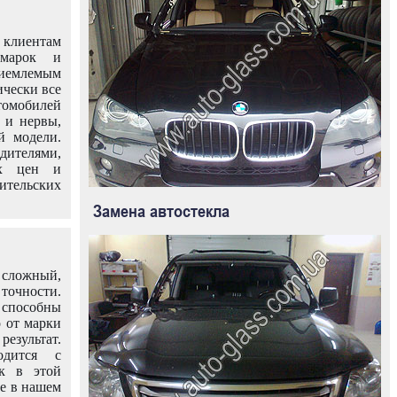
клиентам
омарок и
иемлемым
ически все
омобилей
 и нервы,
й модели.
дителями,
ых цен и
тельских
Замена автостекла
 сложный,
очности.
способны
о от марки
езультат.
одится с
к в этой
ле в нашем