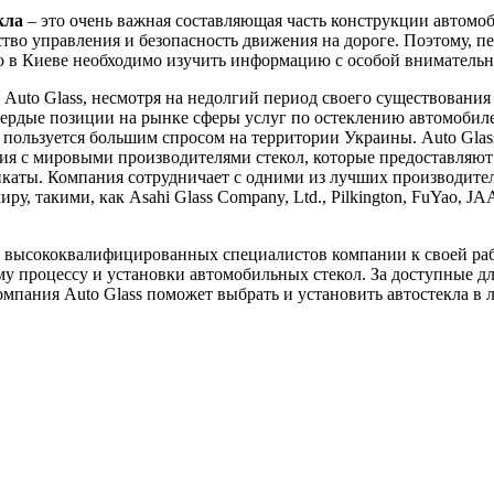
кла
– это очень важная составляющая часть конструкции автомоб
ство управления и безопасность движения на дороге. Поэтому, пе
ло в Киеве необходимо изучить информацию с особой вниматель
Auto Glass, несмотря на недолгий период своего существования 
вердые позиции на рынке сферы услуг по остеклению автомобил
пользуется большим спросом на территории Украины. Auto Glas
я с мировыми производителями стекол, которые предоставляют
каты. Компания сотрудничает с одними из лучших производител
ру, такими, как Asahi Glass Company, Ltd., Pilkington, FuYao, J
 высококвалифицированных специалистов компании к своей ра
у процессу и установки автомобильных стекол. За доступные д
мпания Auto Glass поможет выбрать и установить автостекла в