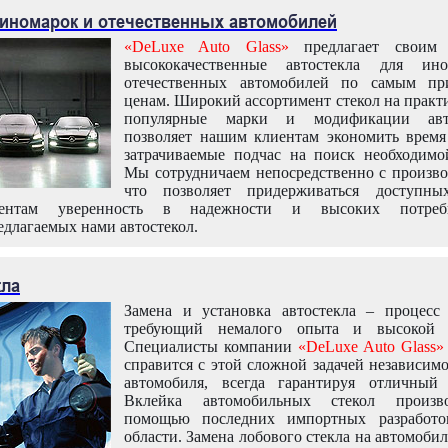
 иномарок и отечественных автомобилей
«DeLuxe Auto Glass»
предлагает своим 
высококачественные автостекла для ин
отечественных автомобилей по самым пр
ценам. Широкий ассортимент стекол на практ
популярные марки и модификации авт
позволяет нашим клиентам экономить время
затрачиваемые подчас на поиск необходимо
Мы сотрудничаем непосредственно с произво
что позволяет придерживаться доступн
иентам уверенность в надежности и высоких потреби
едлагаемых нами автостекол.
кла
Замена и установка автостекла – процесс
требующий немалого опыта и высокой т
Специалисты компании
«DeLuxe Auto Glass»
справится с этой сложной задачей независим
автомобиля, всегда гарантируя отличный р
Вклейка автомобильных стекол произв
помощью последних импортных разработо
области. Замена лобового стекла на автомоби