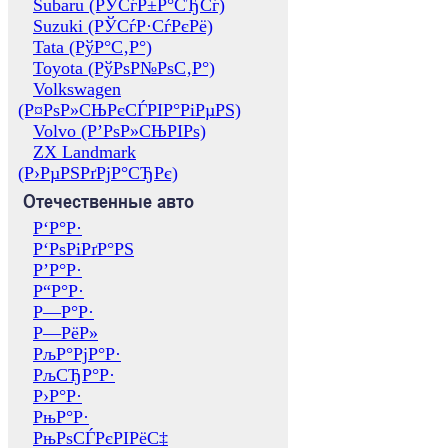
Subaru (РЎСѓР±Р°СЂСѓ)
Suzuki (РЎСѓР·СѓРєРё)
Tata (РўР°С‚Р°)
Toyota (РўРѕР№РѕС‚Р°)
Volkswagen
(Р¤РѕР»СЊРєСЃРІР°РіРµРЅ)
Volvo (Р’РѕР»СЊРІРѕ)
ZX Landmark
(Р›РµРЅРґРјР°СЂРє)
Отечественные авто
Р‘Р°Р·
Р‘РѕРіРґР°РЅ
Р’Р°Р·
Р“Р°Р·
Р—Р°Р·
Р—РёР»
РљР°РјР°Р·
РљСЂР°Р·
Р›Р°Р·
РњР°Р·
РњРѕСЃРєРІРёС‡