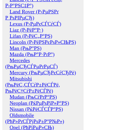
Р›Р°РЅС‡Р°)
Land Rover (Р›РµРЅРґ
Р РѕРІРµСЂ)
Lexus (Р›РµРєСЃСѓСЃ)
Liaz (Р›РёР°Р·)
Lifan (Р›РёС„Р°РЅ)
Lincoln (Р›РёРЅРєРѕР»СЊРЅ)
Man (РњР°РЅ)
Mazda (РњР°Р·РґР°)
Mercedes
(РњРµСЂСЃРµРґРµСЃ)
Mercury (РњРµСЂРєСѓСЂРё)
Mitsubishi
(РњРёС‚СЃСѓР±РёСЃРё,
РњРёС†СѓР±РёСЃРё)
Mudan (РњСѓРґР°РЅ)
Neoplan (РќРµРѕРїР»Р°РЅ)
Nissan (РќРёСЃСЃР°РЅ)
Oldsmobile
(РћР»РґСЃРјРѕР±Р°Р№Р»)
Opel (РћРїРµР»СЊ)