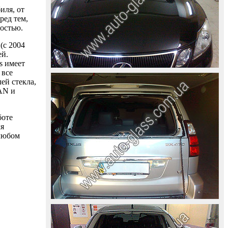
иля, от
ред тем,
ностью.
(с 2004
ей.
s имеет
 все
ей стекла,
AAN и
боте
ля
 любом