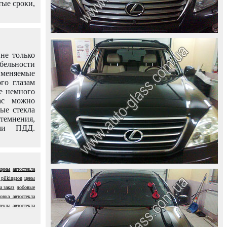
тые сроки,
не только
абельности
именяемые
го глазам
е немного
ас можно
вые стекла
темнения,
ями ПДД.
 цены
автостекла
pilkington
цены
а заказ
лобовые
новка автостекла
текла
автостекла