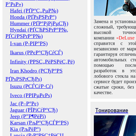
Р’РѕР»)
Hafei (РҐР°С„РµР№)
Honda (РҐРѕРЅРґР°)
Замена и установка
Hummer (РҐР°РјРјРµСЂ)
сложный, требующ
Hyndai (РҐСЋРЅРґР°Р№,
высокой точно
РҐСѓРЅРґР°Р№)
компании
«DeLuxe 
I-van (Р-РІР°РЅ)
справится с это
независимо от марк
Ikarus (РРєР°СЂСѓСЃ)
гарантируя отличны
автомобильных ст
Infinity (РРЅС„РёРЅРёС‚Рё)
помощью посл
Iran Khodro (РСЂР°РЅ
разработок в эт
лобового стекла н
РҐРѕРЅРґСЂРѕ)
сервисе будет прои
Isuzu (РСЃСѓР·Сѓ)
сжатые сроки, без
качестве.
Iveco (РРІРµРєРѕ)
Jac (Р–Р°Рє)
Тонирование
Jaguar (РЇРіСѓР°СЂ)
Jeep (Р”Р¶РёРї)
Karsan (РљР°СЂСЃР°РЅ)
Kia (РљРёР°)
Lancia (Р›Р°РЅС‡РёСЏ,