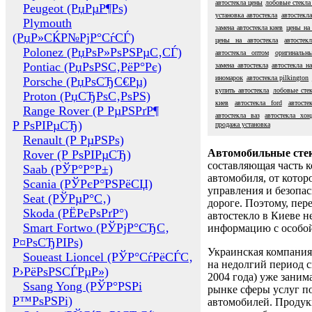
автостекла цены
лобовые стекла 
Peugeot (РџРµР¶Рѕ)
установка автостекла
автостекл
Plymouth
замена автостекла киев
цены на
(РџР»СЌР№РјР°СѓСЃ)
цены на автостекла
автостек
Polonez (РџРѕР»РѕРЅРµС‚СЃ)
автостекла оптом
оригинальны
Pontiac (РџРѕРЅС‚РёР°Рє)
замена автостекла
автостекла на
иномарок
автостекла pilkington
Porsche (РџРѕСЂС€Рµ)
купить автостекла
лобовые сте
Proton (РџСЂРѕС‚РѕРЅ)
киев
автостекла ford
автост
Range Rover (Р РµРЅРґР¶
автостекла ваз
автостекла хон
Р РѕРІРµСЂ)
продажа установка
Renault (Р РµРЅРѕ)
Автомобильные сте
Rover (Р РѕРІРµСЂ)
составляющая часть 
Saab (РЎР°Р°Р±)
автомобиля, от котор
Scania (РЎРєР°РЅРёСЏ)
управления и безопа
Seat (РЎРµР°С‚)
дороге. Поэтому, пере
Skoda (РЁРєРѕРґР°)
автостекло в Киеве н
Smart Fortwo (РЎРјР°СЂС‚
информацию с особо
Р¤РѕСЂРІРѕ)
Украинская компания 
Soueast Lioncel (РЎР°СѓРёСЃС‚
на недолгий период с
Р›РёРѕРЅСЃРµР»)
2004 года) уже заним
Ssang Yong (РЎР°РЅРі
рынке сферы услуг п
Р™РѕРЅРі)
автомобилей. Проду