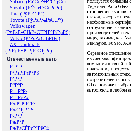
Subaru (РЎСѓР±Р°СЂСѓ)
пользуется большим 
Украины. Auto Glass
Suzuki (РЎСѓР·СѓРєРё)
отношения с мировы
Tata (РўР°С‚Р°)
стекол, которые пред
Toyota (РўРѕР№РѕС‚Р°)
необходимые сертиф
Volkswagen
сотрудничает с одни
(Р¤РѕР»СЊРєСЃРІР°РіРµРЅ)
производителей стекл
Volvo (Р’РѕР»СЊРІРѕ)
миру, такими, как Asa
Pilkington, FuYao, 
ZX Landmark
(Р›РµРЅРґРјР°СЂРє)
Серьезное отношение
Отечественные авто
высококвалифициров
компании к своей раб
Р‘Р°Р·
надежному процессу 
Р‘РѕРіРґР°РЅ
автомобильных стекол
Р’Р°Р·
потребителей цены к
Р“Р°Р·
Glass поможет выбрат
автостекла в любом а
Р—Р°Р·
Р—РёР»
РљР°РјР°Р·
РљСЂР°Р·
Р›Р°Р·
РњР°Р·
РњРѕСЃРєРІРёС‡