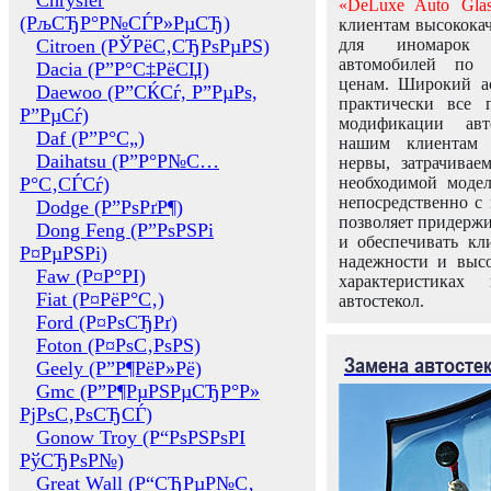
Chrysler
«DeLuxe Auto Glas
(РљСЂР°Р№СЃР»РµСЂ)
клиентам высококач
Citroen (РЎРёС‚СЂРѕРµРЅ)
для иномарок 
автомобилей по
Dacia (Р”Р°С‡РёСЏ)
ценам. Широкий ас
Daewoo (Р”СЌСѓ, Р”РµРѕ,
практически все 
Р”РµСѓ)
модификации авт
Daf (Р”Р°С„)
нашим клиентам 
Daihatsu (Р”Р°Р№С…
нервы, затрачивае
Р°С‚СЃСѓ)
необходимой моде
непосредственно с 
Dodge (Р”РѕРґР¶)
позволяет придержи
Dong Feng (Р”РѕРЅРі
и обеспечивать кл
Р¤РµРЅРі)
надежности и высо
Faw (Р¤Р°РІ)
характеристиках
Fiat (Р¤РёР°С‚)
автостекол.
Ford (Р¤РѕСЂРґ)
Foton (Р¤РѕС‚РѕРЅ)
Замена автосте
Geely (Р”Р¶РёР»Рё)
Gmc (Р”Р¶РµРЅРµСЂР°Р»
РјРѕС‚РѕСЂСЃ)
Gonow Troy (Р“РѕРЅРѕРІ
РўСЂРѕР№)
Great Wall (Р“СЂРµР№С‚