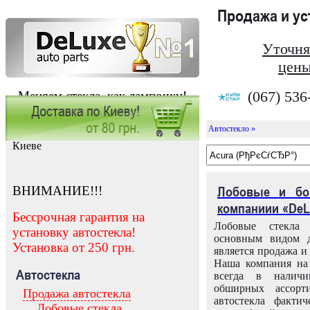
Продажа и у
Уточня
цены
(067) 536
Меняем стекла, как лампочки!
Автостекло »
Заказать установку автостекла в
Киеве
ВНИМАНИЕ!!!
Лобовые и бо
компаниии «DeL
Бессрочная гарантия на
Лобовые стекла
установку автостекла!
основным видом д
Установка от 250 грн.
является продажа и 
Наша компания на 
Автостекла
всегда в налич
обширных ассорт
Продажа автостекла
автостекла факти
Лобовые стекла