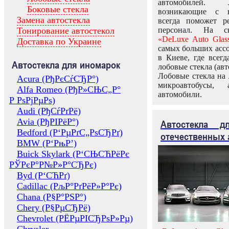
автомобилей.
Боковые стекла
возникающие с в
Замена автостекла
всегда поможет 
Тонирование автостекол
персонал. На ск
«DeLuxe Auto Glas
Доставка по Украине
самых больших ассо
в Киеве, где всег
Автостекла для иномарок
лобовые стекла (авт
Лобовые стекла на 
Acura (РђРєСѓСЂР°)
микроавтобусы, 
Alfa Romeo (РђР»СЊС„Р°
автомобили.
Р РѕРјРµРѕ)
Audi (РђСѓРґРё)
Avia (РђРІРёР°)
Автостекла 
Bedford (Р‘РµРґС„РѕСЂРґ)
отечественных 
BMW (Р‘РњР’)
Buick Skylark (Р‘СЊСЋРёРє
РЎРєР°Р№Р»Р°СЂРє)
Byd (Р‘СЋРґ)
Cadillac (РљР°РґРёР»Р°Рє)
Chana (Р§Р°РЅР°)
Chery (Р§РµСЂРё)
Chevrolet (РЁРµРІСЂРѕР»Рµ)