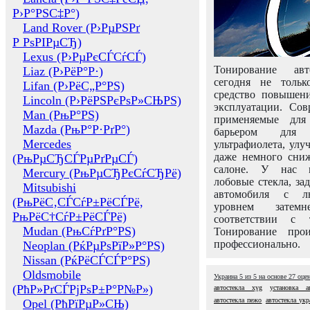
Р›Р°РЅС‡Р°)
Land Rover (Р›РµРЅРґ
Р РѕРІРµСЂ)
Lexus (Р›РµРєСЃСѓСЃ)
Тонирование авт
Liaz (Р›РёР°Р·)
сегодня не толь
Lifan (Р›РёС„Р°РЅ)
средство повышени
Lincoln (Р›РёРЅРєРѕР»СЊРЅ)
эксплуатации. Сов
Man (РњР°РЅ)
применяемые для
Mazda (РњР°Р·РґР°)
барьером для 
Mercedes
ультрафиолета, ул
даже немного сни
(РњРµСЂСЃРµРґРµСЃ)
салоне. У нас м
Mercury (РњРµСЂРєСѓСЂРё)
лобовые стекла, за
Mitsubishi
автомобиля с л
(РњРёС‚СЃСѓР±РёСЃРё,
уровнем затем
РњРёС†СѓР±РёСЃРё)
соответствии с 
Mudan (РњСѓРґР°РЅ)
Тонирование про
профессионально.
Neoplan (РќРµРѕРїР»Р°РЅ)
Nissan (РќРёСЃСЃР°РЅ)
Oldsmobile
Украина
5
из
5
на основе
27
оце
(РћР»РґСЃРјРѕР±Р°Р№Р»)
автостекла xyg
установка а
автостекла пежо
автостекла укр
Opel (РћРїРµР»СЊ)