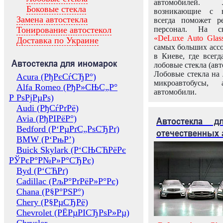
автомобилей.
Боковые стекла
возникающие с в
Замена автостекла
всегда поможет 
Тонирование автостекол
персонал. На ск
«DeLuxe Auto Glas
Доставка по Украине
самых больших ассо
в Киеве, где всег
Автостекла для иномарок
лобовые стекла (авт
Лобовые стекла на 
Acura (РђРєСѓСЂР°)
микроавтобусы, 
Alfa Romeo (РђР»СЊС„Р°
автомобили.
Р РѕРјРµРѕ)
Audi (РђСѓРґРё)
Avia (РђРІРёР°)
Автостекла 
Bedford (Р‘РµРґС„РѕСЂРґ)
отечественных 
BMW (Р‘РњР’)
Buick Skylark (Р‘СЊСЋРёРє
РЎРєР°Р№Р»Р°СЂРє)
Byd (Р‘СЋРґ)
Cadillac (РљР°РґРёР»Р°Рє)
Chana (Р§Р°РЅР°)
Chery (Р§РµСЂРё)
Chevrolet (РЁРµРІСЂРѕР»Рµ)