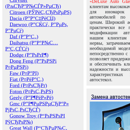
Chrysler
«DeLuxe Auto Glas
(РљСЂР°Р№СЃР»РµСЂ)
клиентам высококач
Citroen (РЎРёС‚СЂРѕРµРЅ)
для иномарок 
автомобилей по
Dacia (Р”Р°С‡РёСЏ)
ценам. Широкий ас
Daewoo (Р”СЌСѓ, Р”РµРѕ,
практически все 
Р”РµСѓ)
модификации авт
Daf (Р”Р°С„)
нашим клиентам 
Daihatsu (Р”Р°Р№С…
нервы, затрачивае
Р°С‚СЃСѓ)
необходимой моде
непосредственно с 
Dodge (Р”РѕРґР¶)
позволяет придержи
Dong Feng (Р”РѕРЅРі
и обеспечивать кл
Р¤РµРЅРі)
надежности и высо
Faw (Р¤Р°РІ)
характеристиках
Fiat (Р¤РёР°С‚)
автостекол.
Ford (Р¤РѕСЂРґ)
Foton (Р¤РѕС‚РѕРЅ)
Замена автосте
Geely (Р”Р¶РёР»Рё)
Gmc (Р”Р¶РµРЅРµСЂР°Р»
РјРѕС‚РѕСЂСЃ)
Gonow Troy (Р“РѕРЅРѕРІ
РўСЂРѕР№)
Great Wall (Р“СЂРµР№С‚