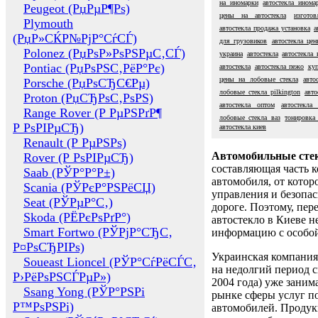
на иномарки
автостекла инома
Peugeot (РџРµР¶Рѕ)
цены на автостекла
изготов
Plymouth
автостекла продажа установка
а
(РџР»СЌР№РјР°СѓСЃ)
для грузовиков
автостекла це
Polonez (РџРѕР»РѕРЅРµС‚СЃ)
украина
автостекла
автостекла 
Pontiac (РџРѕРЅС‚РёР°Рє)
автостекла
автостекла пежо
куп
цены на лобовые стекла
авто
Porsche (РџРѕСЂС€Рµ)
лобовые стекла pilkington
авто
Proton (РџСЂРѕС‚РѕРЅ)
автостекла оптом
автостекла
Range Rover (Р РµРЅРґР¶
лобовые стекла ваз
тонировка 
Р РѕРІРµСЂ)
автостекла киев
Renault (Р РµРЅРѕ)
Автомобильные сте
Rover (Р РѕРІРµСЂ)
составляющая часть 
Saab (РЎР°Р°Р±)
автомобиля, от котор
Scania (РЎРєР°РЅРёСЏ)
управления и безопа
Seat (РЎРµР°С‚)
дороге. Поэтому, пере
Skoda (РЁРєРѕРґР°)
автостекло в Киеве н
Smart Fortwo (РЎРјР°СЂС‚
информацию с особо
Р¤РѕСЂРІРѕ)
Украинская компания 
Soueast Lioncel (РЎР°СѓРёСЃС‚
на недолгий период с
Р›РёРѕРЅСЃРµР»)
2004 года) уже заним
Ssang Yong (РЎР°РЅРі
рынке сферы услуг п
Р™РѕРЅРі)
автомобилей. Проду