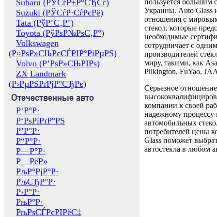
Subaru (РЎСѓР±Р°СЂСѓ)
пользуется большим 
Украины. Auto Glass
Suzuki (РЎСѓР·СѓРєРё)
отношения с мировы
Tata (РўР°С‚Р°)
стекол, которые пред
Toyota (РўРѕР№РѕС‚Р°)
необходимые сертиф
Volkswagen
сотрудничает с одни
(Р¤РѕР»СЊРєСЃРІР°РіРµРЅ)
производителей стекл
Volvo (Р’РѕР»СЊРІРѕ)
миру, такими, как Asa
Pilkington, FuYao, 
ZX Landmark
(Р›РµРЅРґРјР°СЂРє)
Серьезное отношение
Отечественные авто
высококвалифициров
компании к своей раб
Р‘Р°Р·
надежному процессу 
Р‘РѕРіРґР°РЅ
автомобильных стекол
Р’Р°Р·
потребителей цены к
Р“Р°Р·
Glass поможет выбрат
автостекла в любом а
Р—Р°Р·
Р—РёР»
РљР°РјР°Р·
РљСЂР°Р·
Р›Р°Р·
РњР°Р·
РњРѕСЃРєРІРёС‡