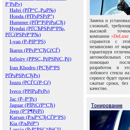
Р’РѕР»)
Hafei (РҐР°С„РµР№)
Honda (РҐРѕРЅРґР°)
Замена и установка
Hummer (РҐР°РјРјРµСЂ)
сложный, требующ
Hyndai (РҐСЋРЅРґР°Р№,
высокой точно
РҐСѓРЅРґР°Р№)
компании
«DeLuxe 
I-van (Р-РІР°РЅ)
справится с это
независимо от марк
Ikarus (РРєР°СЂСѓСЃ)
гарантируя отличны
автомобильных ст
Infinity (РРЅС„РёРЅРёС‚Рё)
помощью посл
Iran Khodro (РСЂР°РЅ
разработок в эт
лобового стекла н
РҐРѕРЅРґСЂРѕ)
сервисе будет прои
Isuzu (РСЃСѓР·Сѓ)
сжатые сроки, без
качестве.
Iveco (РРІРµРєРѕ)
Jac (Р–Р°Рє)
Тонирование
Jaguar (РЇРіСѓР°СЂ)
Jeep (Р”Р¶РёРї)
Karsan (РљР°СЂСЃР°РЅ)
Kia (РљРёР°)
Lancia (Р›Р°РЅС‡РёСЏ,