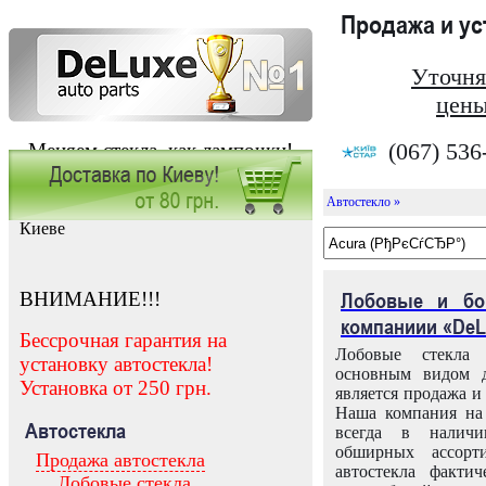
Продажа и у
Уточня
цены
(067) 536
Меняем стекла, как лампочки!
Автостекло »
Заказать установку автостекла в
Киеве
ВНИМАНИЕ!!!
Лобовые и бо
компаниии «DeL
Бессрочная гарантия на
Лобовые стекла
установку автостекла!
основным видом д
Установка от 250 грн.
является продажа и 
Наша компания на 
Автостекла
всегда в налич
обширных ассорт
Продажа автостекла
автостекла факти
Лобовые стекла