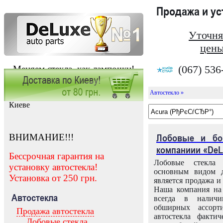
Продажа и у
Уточня
цены
(067) 536
Меняем стекла, как лампочки!
Автостекло »
Заказать установку автостекла в
Киеве
ВНИМАНИЕ!!!
Лобовые и бо
компаниии «DeL
Бессрочная гарантия на
Лобовые стекла
установку автостекла!
основным видом д
Установка от 250 грн.
является продажа и 
Наша компания на 
Автостекла
всегда в налич
обширных ассорт
Продажа автостекла
автостекла факти
Лобовые стекла