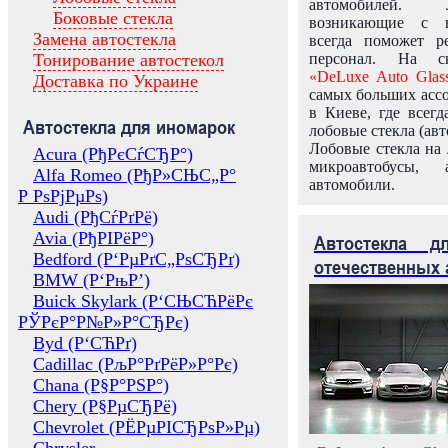
автомобилей.
Боковые стекла
возникающие с в
Замена автостекла
всегда поможет 
Тонирование автостекол
персонал. На ск
«DeLuxe Auto Glas
Доставка по Украине
самых больших ассо
в Киеве, где всег
Автостекла для иномарок
лобовые стекла (авт
Лобовые стекла на 
Acura (РђРєСѓСЂР°)
микроавтобусы, 
Alfa Romeo (РђР»СЊС„Р°
автомобили.
Р РѕРјРµРѕ)
Audi (РђСѓРґРё)
Avia (РђРІРёР°)
Автостекла 
Bedford (Р‘РµРґС„РѕСЂРґ)
отечественных 
BMW (Р‘РњР’)
Buick Skylark (Р‘СЊСЋРёРє
РЎРєР°Р№Р»Р°СЂРє)
Byd (Р‘СЋРґ)
Cadillac (РљР°РґРёР»Р°Рє)
Chana (Р§Р°РЅР°)
Chery (Р§РµСЂРё)
Chevrolet (РЁРµРІСЂРѕР»Рµ)