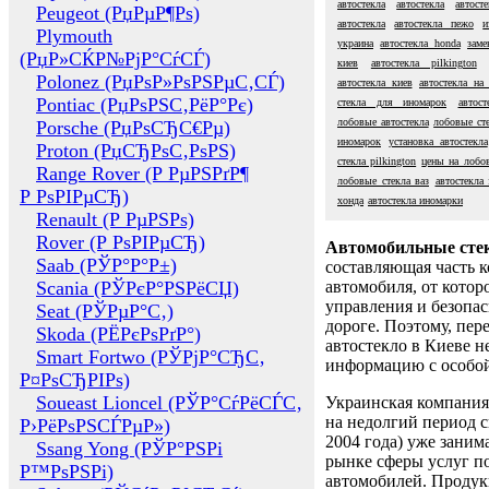
автостекла
автостекла
автост
Peugeot (РџРµР¶Рѕ)
автостекла
автостекла пежо
и
Plymouth
украина
автостекла honda
заме
(РџР»СЌР№РјР°СѓСЃ)
киев
автостекла pilkington
Polonez (РџРѕР»РѕРЅРµС‚СЃ)
автостекла киев
автостекла на 
Pontiac (РџРѕРЅС‚РёР°Рє)
стекла для иномарок
автос
лобовые автостекла
лобовые ст
Porsche (РџРѕСЂС€Рµ)
иномарок
установка автостекла
Proton (РџСЂРѕС‚РѕРЅ)
стекла pilkington
цены на лобо
Range Rover (Р РµРЅРґР¶
лобовые стекла ваз
автостекла 
Р РѕРІРµСЂ)
хонда
автостекла иномарки
Renault (Р РµРЅРѕ)
Rover (Р РѕРІРµСЂ)
Автомобильные сте
Saab (РЎР°Р°Р±)
составляющая часть 
Scania (РЎРєР°РЅРёСЏ)
автомобиля, от котор
управления и безопа
Seat (РЎРµР°С‚)
дороге. Поэтому, пере
Skoda (РЁРєРѕРґР°)
автостекло в Киеве н
Smart Fortwo (РЎРјР°СЂС‚
информацию с особо
Р¤РѕСЂРІРѕ)
Soueast Lioncel (РЎР°СѓРёСЃС‚
Украинская компания 
на недолгий период с
Р›РёРѕРЅСЃРµР»)
2004 года) уже заним
Ssang Yong (РЎР°РЅРі
рынке сферы услуг п
Р™РѕРЅРі)
автомобилей. Проду