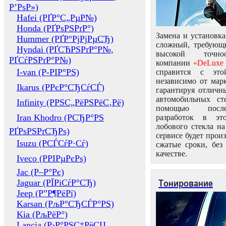
Р’РѕР»)
Hafei (РҐР°С„РµР№)
Honda (РҐРѕРЅРґР°)
Замена и установка
Hummer (РҐР°РјРјРµСЂ)
сложный, требующ
Hyndai (РҐСЋРЅРґР°Р№,
высокой точно
РҐСѓРЅРґР°Р№)
компании
«DeLuxe 
I-van (Р-РІР°РЅ)
справится с это
независимо от марк
Ikarus (РРєР°СЂСѓСЃ)
гарантируя отличны
автомобильных ст
Infinity (РРЅС„РёРЅРёС‚Рё)
помощью посл
Iran Khodro (РСЂР°РЅ
разработок в эт
лобового стекла н
РҐРѕРЅРґСЂРѕ)
сервисе будет прои
Isuzu (РСЃСѓР·Сѓ)
сжатые сроки, без
качестве.
Iveco (РРІРµРєРѕ)
Jac (Р–Р°Рє)
Тонирование
Jaguar (РЇРіСѓР°СЂ)
Jeep (Р”Р¶РёРї)
Karsan (РљР°СЂСЃР°РЅ)
Kia (РљРёР°)
Lancia (Р›Р°РЅС‡РёСЏ,