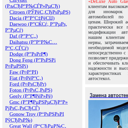
Chrysler
«DeLuxe Auto Glas
(РљСЂР°Р№СЃР»РµСЂ)
клиентам высококач
Citroen (РЎРёС‚СЂРѕРµРЅ)
для иномарок 
автомобилей по
Dacia (Р”Р°С‡РёСЏ)
ценам. Широкий ас
Daewoo (Р”СЌСѓ, Р”РµРѕ,
практически все 
Р”РµСѓ)
модификации авт
Daf (Р”Р°С„)
нашим клиентам 
Daihatsu (Р”Р°Р№С…
нервы, затрачивае
Р°С‚СЃСѓ)
необходимой моде
непосредственно с 
Dodge (Р”РѕРґР¶)
позволяет придержи
Dong Feng (Р”РѕРЅРі
и обеспечивать кл
Р¤РµРЅРі)
надежности и высо
Faw (Р¤Р°РІ)
характеристиках
Fiat (Р¤РёР°С‚)
автостекол.
Ford (Р¤РѕСЂРґ)
Foton (Р¤РѕС‚РѕРЅ)
Замена автосте
Geely (Р”Р¶РёР»Рё)
Gmc (Р”Р¶РµРЅРµСЂР°Р»
РјРѕС‚РѕСЂСЃ)
Gonow Troy (Р“РѕРЅРѕРІ
РўСЂРѕР№)
Great Wall (Р“СЂРµР№С‚