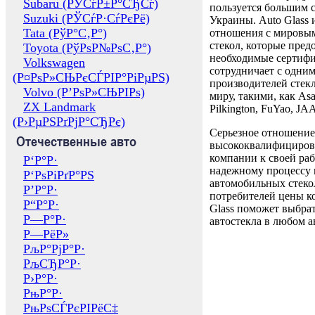
Subaru (РЎСѓР±Р°СЂСѓ)
пользуется большим 
Suzuki (РЎСѓР·СѓРєРё)
Украины. Auto Glass
Tata (РўР°С‚Р°)
отношения с мировы
стекол, которые пред
Toyota (РўРѕР№РѕС‚Р°)
необходимые сертиф
Volkswagen
сотрудничает с одни
(Р¤РѕР»СЊРєСЃРІР°РіРµРЅ)
производителей стекл
Volvo (Р’РѕР»СЊРІРѕ)
миру, такими, как Asa
ZX Landmark
Pilkington, FuYao, 
(Р›РµРЅРґРјР°СЂРє)
Серьезное отношение
Отечественные авто
высококвалифициров
компании к своей раб
Р‘Р°Р·
надежному процессу 
Р‘РѕРіРґР°РЅ
автомобильных стекол
Р’Р°Р·
потребителей цены к
Р“Р°Р·
Glass поможет выбрат
Р—Р°Р·
автостекла в любом а
Р—РёР»
РљР°РјР°Р·
РљСЂР°Р·
Р›Р°Р·
РњР°Р·
РњРѕСЃРєРІРёС‡