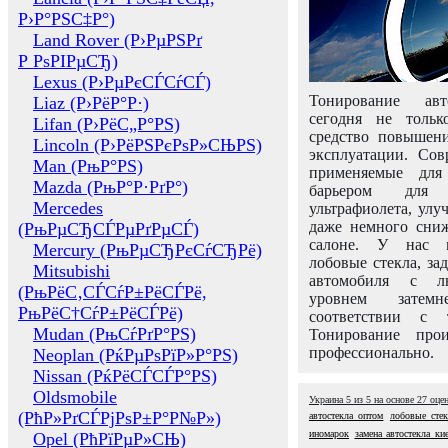
Р›Р°РЅС‡Р°)
Land Rover (Р›РµРЅРґ
Р РѕРІРµСЂ)
Lexus (Р›РµРєСЃСѓСЃ)
Тонирование авт
Liaz (Р›РёР°Р·)
сегодня не толь
Lifan (Р›РёС„Р°РЅ)
средство повышени
Lincoln (Р›РёРЅРєРѕР»СЊРЅ)
эксплуатации. Сов
Man (РњР°РЅ)
применяемые для
Mazda (РњР°Р·РґР°)
барьером для 
Mercedes
ультрафиолета, ул
даже немного сни
(РњРµСЂСЃРµРґРµСЃ)
салоне. У нас м
Mercury (РњРµСЂРєСѓСЂРё)
лобовые стекла, за
Mitsubishi
автомобиля с л
(РњРёС‚СЃСѓР±РёСЃРё,
уровнем затем
РњРёС†СѓР±РёСЃРё)
соответствии с 
Mudan (РњСѓРґР°РЅ)
Тонирование про
профессионально.
Neoplan (РќРµРѕРїР»Р°РЅ)
Nissan (РќРёСЃСЃР°РЅ)
Oldsmobile
Украина
5
из
5
на основе
27
оце
(РћР»РґСЃРјРѕР±Р°Р№Р»)
автостекла оптом
лобовые стек
иномарок
замена автостекла ки
Opel (РћРїРµР»СЊ)