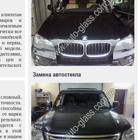
клиентам
омарок и
иемлемым
ически все
омобилей
 и нервы,
й модели.
дителями,
ых цен и
тельских
Замена автостекла
 сложный,
очности.
способны
о от марки
езультат.
одится с
к в этой
ле в нашем