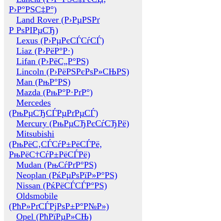
Р›Р°РЅС‡Р°)
Land Rover (Р›РµРЅРґ
Р РѕРІРµСЂ)
Lexus (Р›РµРєСЃСѓСЃ)
Liaz (Р›РёР°Р·)
Lifan (Р›РёС„Р°РЅ)
Lincoln (Р›РёРЅРєРѕР»СЊРЅ)
Man (РњР°РЅ)
Mazda (РњР°Р·РґР°)
Mercedes
(РњРµСЂСЃРµРґРµСЃ)
Mercury (РњРµСЂРєСѓСЂРё)
Mitsubishi
(РњРёС‚СЃСѓР±РёСЃРё,
РњРёС†СѓР±РёСЃРё)
Mudan (РњСѓРґР°РЅ)
Neoplan (РќРµРѕРїР»Р°РЅ)
Nissan (РќРёСЃСЃР°РЅ)
Oldsmobile
(РћР»РґСЃРјРѕР±Р°Р№Р»)
Opel (РћРїРµР»СЊ)