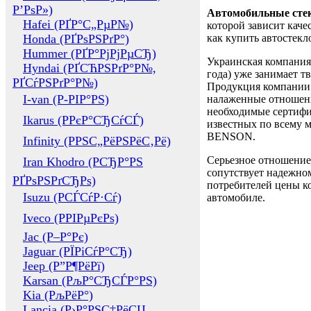
Р’РѕР»)
Автомобильные сте
Hafei (РҐР°С„РµР№)
которой зависит каче
Honda (РҐРѕРЅРґР°)
как купить автостек
Hummer (РҐР°РјРјРµСЂ)
Украинская компания 
Hyndai (РҐСЋРЅРґР°Р№,
года) уже занимает т
РҐСѓРЅРґР°Р№)
Продукция компании 
I-van (Р-РІР°РЅ)
налаженные отношени
необходимые сертифи
Ikarus (РРєР°СЂСѓСЃ)
известных по всему ми
BENSON.
Infinity (РРЅС„РёРЅРёС‚Рё)
Серьезное отношение
Iran Khodro (РСЂР°РЅ
сопутствует надежном
РҐРѕРЅРґСЂРѕ)
потребителей цены ко
Isuzu (РСЃСѓР·Сѓ)
автомобиле.
Iveco (РРІРµРєРѕ)
Jac (Р–Р°Рє)
Jaguar (РЇРіСѓР°СЂ)
Jeep (Р”Р¶РёРї)
Karsan (РљР°СЂСЃР°РЅ)
Kia (РљРёР°)
Lancia (Р›Р°РЅС‡РёСЏ,