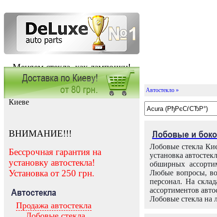
Меняем стекла, как лампочки!
Автостекло »
Заказать установку автостекла в
Киеве
ВНИМАНИЕ!!!
Лобовые и боко
Лобовые стекла Кие
Бессрочная гарантия на
установка автостек
установку автостекла!
обширных ассортим
Установка от 250 грн.
Любые вопросы, во
персонал. На скла
ассортиментов автос
Автостекла
Лобовые стекла на 
Продажа автостекла
Лобовые стекла