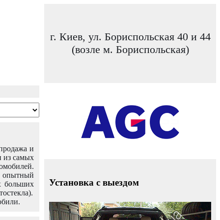
г. Киев, ул. Бориспольская 40 и 44
(возле м. Бориспольская)
 продажа и
н из самых
омобилей.
ш опытный
Установка с выездом
х больших
тостекла).
обили.