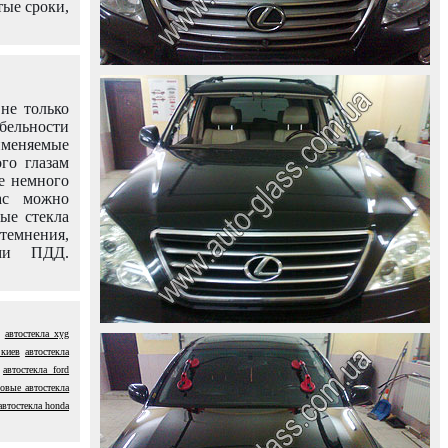
тые сроки,
не только
абельности
именяемые
го глазам
е немного
ас можно
вые стекла
темнения,
ями ПДД.
автостекла xyg
 киев
автостекла
автостекла ford
овые автостекла
автостекла honda