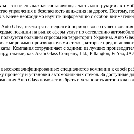
кла
– это очень важная составляющая часть конструкции автомоб
ство управления и безопасность движения на дороге. Поэтому, пе
ло в Киеве необходимо изучить информацию с особой вниматель
Auto Glass, несмотря на недолгий период своего существования 
вердые позиции на рынке сферы услуг по остеклению автомобил
пользуется большим спросом на территории Украины. Auto Glas
я с мировыми производителями стекол, которые предоставляют
каты. Компания сотрудничает с одними из лучших производител
ру, такими, как Asahi Glass Company, Ltd., Pilkington, FuYao, J
 высококвалифицированных специалистов компании к своей ра
у процессу и установки автомобильных стекол. За доступные д
мпания Auto Glass поможет выбрать и установить автостекла в