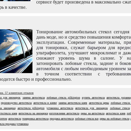
сервисе будет произведена в максимально сжа
рь в качестве.
Тонирование автомобильных стекол сегодня 
дань моде, но и средство повышения комфорт
эксплуатации. Современные материалы, пр
для тонировки, служат барьером для вредно
ультрафиолета, улучшают микроклимат и даж
снижают уровень шума в салоне. У н
затонировать лобовые стекла, задние и боко
автомобиля с любым необходимым уровнем за
в точном соответствии с требовани
одится быстро и профессионально.
нок.
57
клиентских отзывов
ла для иномарок
замена автостекла
лобовые стекла pilkington
купить автостекла
автостекла украина
производство автостекла
автостекла в киеве
замена автостекла киев
автостекла цены
лобовые стекла
кла иномарки
автостекла pilkington
установка автостекла
автостекла для иномарок
лобовые стекла
втостекла киев
автостекла на иномарки
изготовление автостекла
цены на автостекла
автостекла киев
лоб
 оптом
автостекла
тонировка автостекла
продажа автостекла
лобовые стекла ваз
цены на лобовые стекла
екла продажа установка