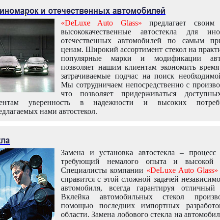
 иномарок и отечественных автомобилей
«DeLuxe Auto Glass»
предлагает своим 
высококачественные автостекла для ин
отечественных автомобилей по самым пр
ценам. Широкий ассортимент стекол на практ
популярные марки и модификации авт
позволяет нашим клиентам экономить время
затрачиваемые подчас на поиск необходимо
Мы сотрудничаем непосредственно с произво
что позволяет придерживаться доступн
иентам уверенность в надежности и высоких потреби
едлагаемых нами автостекол.
кла
Замена и установка автостекла – процесс
требующий немалого опыта и высокой т
Специалисты компании
«DeLuxe Auto Glass»
справится с этой сложной задачей независим
автомобиля, всегда гарантируя отличный р
Вклейка автомобильных стекол произв
помощью последних импортных разработо
области. Замена лобового стекла на автомоби