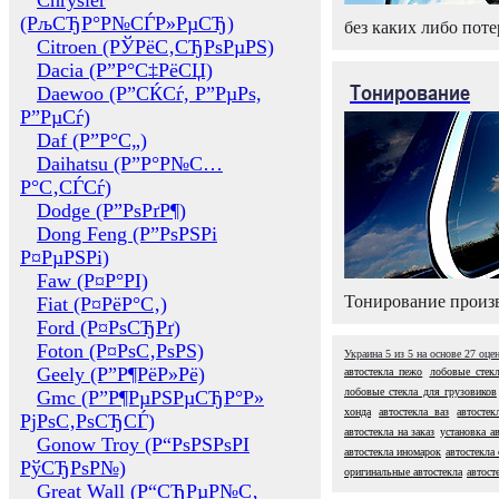
Chrysler
(РљСЂР°Р№СЃР»РµСЂ)
без каких либо поте
Citroen (РЎРёС‚СЂРѕРµРЅ)
Dacia (Р”Р°С‡РёСЏ)
Тонирование
Daewoo (Р”СЌСѓ, Р”РµРѕ,
Р”РµСѓ)
Daf (Р”Р°С„)
Daihatsu (Р”Р°Р№С…
Р°С‚СЃСѓ)
Dodge (Р”РѕРґР¶)
Dong Feng (Р”РѕРЅРі
Р¤РµРЅРі)
Faw (Р¤Р°РІ)
Тонирование произв
Fiat (Р¤РёР°С‚)
Ford (Р¤РѕСЂРґ)
Foton (Р¤РѕС‚РѕРЅ)
Украина
5
из
5
на основе
27
оце
Geely (Р”Р¶РёР»Рё)
автостекла пежо
лобовые стек
лобовые стекла для грузовиков
Gmc (Р”Р¶РµРЅРµСЂР°Р»
хонда
автостекла ваз
автосте
РјРѕС‚РѕСЂСЃ)
автостекла на заказ
установка а
Gonow Troy (Р“РѕРЅРѕРІ
автостекла иномарок
автостекла
РўСЂРѕР№)
оригинальные автостекла
автост
Great Wall (Р“СЂРµР№С‚