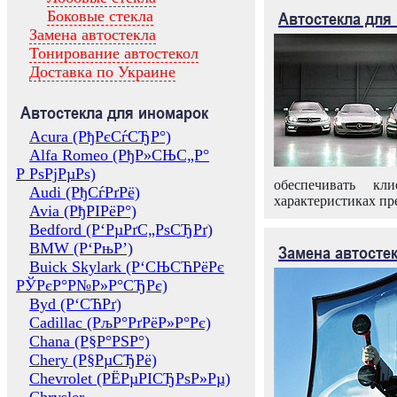
Боковые стекла
Автостекла для
Замена автостекла
Тонирование автостекол
Доставка по Украине
Автостекла для иномарок
Acura (РђРєСѓСЂР°)
Alfa Romeo (РђР»СЊС„Р°
Р РѕРјРµРѕ)
обеспечивать кл
Audi (РђСѓРґРё)
характеристиках пр
Avia (РђРІРёР°)
Bedford (Р‘РµРґС„РѕСЂРґ)
BMW (Р‘РњР’)
Замена автосте
Buick Skylark (Р‘СЊСЋРёРє
РЎРєР°Р№Р»Р°СЂРє)
Byd (Р‘СЋРґ)
Cadillac (РљР°РґРёР»Р°Рє)
Chana (Р§Р°РЅР°)
Chery (Р§РµСЂРё)
Chevrolet (РЁРµРІСЂРѕР»Рµ)