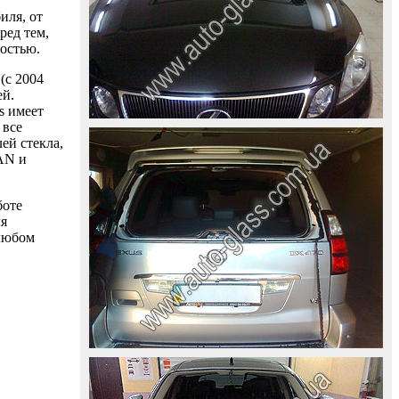
иля, от
ред тем,
ностью.
(с 2004
ей.
s имеет
 все
ей стекла,
AAN и
боте
ля
 любом