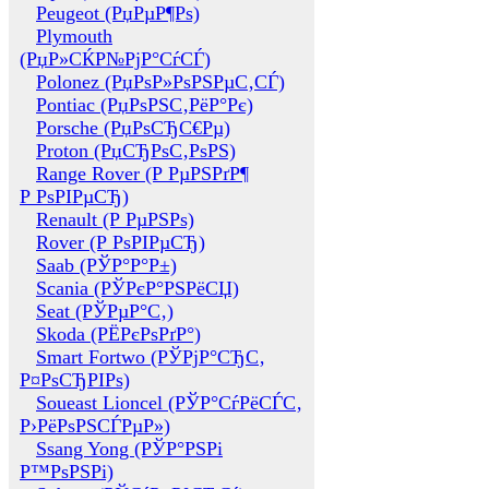
Peugeot (РџРµР¶Рѕ)
Plymouth
(РџР»СЌР№РјР°СѓСЃ)
Polonez (РџРѕР»РѕРЅРµС‚СЃ)
Pontiac (РџРѕРЅС‚РёР°Рє)
Porsche (РџРѕСЂС€Рµ)
Proton (РџСЂРѕС‚РѕРЅ)
Range Rover (Р РµРЅРґР¶
Р РѕРІРµСЂ)
Renault (Р РµРЅРѕ)
Rover (Р РѕРІРµСЂ)
Saab (РЎР°Р°Р±)
Scania (РЎРєР°РЅРёСЏ)
Seat (РЎРµР°С‚)
Skoda (РЁРєРѕРґР°)
Smart Fortwo (РЎРјР°СЂС‚
Р¤РѕСЂРІРѕ)
Soueast Lioncel (РЎР°СѓРёСЃС‚
Р›РёРѕРЅСЃРµР»)
Ssang Yong (РЎР°РЅРі
Р™РѕРЅРі)