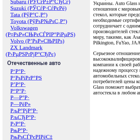
Subaru (РЎСѓР±Р°СЂСѓ)
Украины. Auto Glass
Suzuki (РЎСѓР·СѓРєРё)
отношения с мировы
Tata (РўР°С‚Р°)
стекол, которые пред
необходимые сертиф
Toyota (РўРѕР№РѕС‚Р°)
сотрудничает с одни
Volkswagen
производителей стекл
(Р¤РѕР»СЊРєСЃРІР°РіРµРЅ)
миру, такими, как Asa
Volvo (Р’РѕР»СЊРІРѕ)
Pilkington, FuYao, 
ZX Landmark
Серьезное отношение
(Р›РµРЅРґРјР°СЂРє)
высококвалифициров
Отечественные авто
компании к своей раб
надежному процессу 
Р‘Р°Р·
автомобильных стекол
Р‘РѕРіРґР°РЅ
потребителей цены к
Р’Р°Р·
Glass поможет выбрат
Р“Р°Р·
автостекла в любом а
Р—Р°Р·
Р—РёР»
РљР°РјР°Р·
РљСЂР°Р·
Р›Р°Р·
РњР°Р·
РњРѕСЃРєРІРёС‡