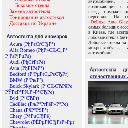
автомобилей.
Боковые стекла
возникающие с в
Замена автостекла
всегда поможет 
Тонирование автостекол
персонал. На ск
«DeLuxe Auto Glas
Доставка по Украине
самых больших ассо
в Киеве, где всег
Автостекла для иномарок
лобовые стекла (авт
Лобовые стекла на 
Acura (РђРєСѓСЂР°)
микроавтобусы, 
Alfa Romeo (РђР»СЊС„Р°
автомобили.
Р РѕРјРµРѕ)
Audi (РђСѓРґРё)
Avia (РђРІРёР°)
Автостекла 
Bedford (Р‘РµРґС„РѕСЂРґ)
отечественных 
BMW (Р‘РњР’)
Buick Skylark (Р‘СЊСЋРёРє
РЎРєР°Р№Р»Р°СЂРє)
Byd (Р‘СЋРґ)
Cadillac (РљР°РґРёР»Р°Рє)
Chana (Р§Р°РЅР°)
Chery (Р§РµСЂРё)
Chevrolet (РЁРµРІСЂРѕР»Рµ)