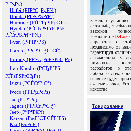
Р’РѕР»)
Hafei (РҐР°С„РµР№)
Honda (РҐРѕРЅРґР°)
Замена и установка
Hummer (РҐР°РјРјРµСЂ)
сложный, требующ
Hyndai (РҐСЋРЅРґР°Р№,
высокой точно
РҐСѓРЅРґР°Р№)
компании
«DeLuxe 
I-van (Р-РІР°РЅ)
справится с это
независимо от марк
Ikarus (РРєР°СЂСѓСЃ)
гарантируя отличны
автомобильных ст
Infinity (РРЅС„РёРЅРёС‚Рё)
помощью посл
Iran Khodro (РСЂР°РЅ
разработок в эт
лобового стекла н
РҐРѕРЅРґСЂРѕ)
сервисе будет прои
Isuzu (РСЃСѓР·Сѓ)
сжатые сроки, без
качестве.
Iveco (РРІРµРєРѕ)
Jac (Р–Р°Рє)
Тонирование
Jaguar (РЇРіСѓР°СЂ)
Jeep (Р”Р¶РёРї)
Karsan (РљР°СЂСЃР°РЅ)
Kia (РљРёР°)
Lancia (Р›Р°РЅС‡РёСЏ,