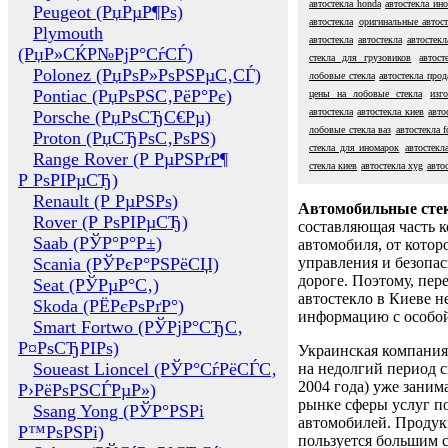
автостекла honda
автостекла ин
Peugeot (РџРµР¶Рѕ)
автостекла
оригинальные автост
Plymouth
автостекла
автостекла
автостекл
(РџР»СЌР№РјР°СѓСЃ)
стекла для грузовиков
автос
Polonez (РџРѕР»РѕРЅРµС‚СЃ)
лобовые стекла
автостекла прод
Pontiac (РџРѕРЅС‚РёР°Рє)
цены на лобовые стекла
изг
автостекла
автостекла киев
авто
Porsche (РџРѕСЂС€Рµ)
лобовые стекла ваз
автостекла f
Proton (РџСЂРѕС‚РѕРЅ)
стекла для иномарок
автостекл
Range Rover (Р РµРЅРґР¶
стекла киев
автостекла xyg
авто
Р РѕРІРµСЂ)
Renault (Р РµРЅРѕ)
Автомобильные сте
Rover (Р РѕРІРµСЂ)
составляющая часть 
Saab (РЎР°Р°Р±)
автомобиля, от котор
Scania (РЎРєР°РЅРёСЏ)
управления и безопа
дороге. Поэтому, пере
Seat (РЎРµР°С‚)
автостекло в Киеве н
Skoda (РЁРєРѕРґР°)
информацию с особо
Smart Fortwo (РЎРјР°СЂС‚
Р¤РѕСЂРІРѕ)
Украинская компания 
Soueast Lioncel (РЎР°СѓРёСЃС‚
на недолгий период с
2004 года) уже заним
Р›РёРѕРЅСЃРµР»)
рынке сферы услуг п
Ssang Yong (РЎР°РЅРі
автомобилей. Проду
Р™РѕРЅРі)
пользуется большим 