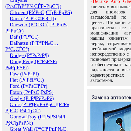
Chrysler
«DeLuxe Auto Glas
(РљСЂР°Р№СЃР»РµСЂ)
клиентам высококач
Citroen (РЎРёС‚СЂРѕРµРЅ)
для иномарок 
автомобилей по
Dacia (Р”Р°С‡РёСЏ)
ценам. Широкий ас
Daewoo (Р”СЌСѓ, Р”РµРѕ,
практически все 
Р”РµСѓ)
модификации авт
Daf (Р”Р°С„)
нашим клиентам 
Daihatsu (Р”Р°Р№С…
нервы, затрачивае
Р°С‚СЃСѓ)
необходимой моде
непосредственно с 
Dodge (Р”РѕРґР¶)
позволяет придержи
Dong Feng (Р”РѕРЅРі
и обеспечивать кл
Р¤РµРЅРі)
надежности и высо
Faw (Р¤Р°РІ)
характеристиках
Fiat (Р¤РёР°С‚)
автостекол.
Ford (Р¤РѕСЂРґ)
Foton (Р¤РѕС‚РѕРЅ)
Замена автосте
Geely (Р”Р¶РёР»Рё)
Gmc (Р”Р¶РµРЅРµСЂР°Р»
РјРѕС‚РѕСЂСЃ)
Gonow Troy (Р“РѕРЅРѕРІ
РўСЂРѕР№)
Great Wall (Р“СЂРµР№С‚