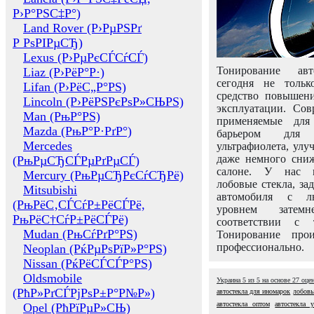
Р›Р°РЅС‡Р°)
Land Rover (Р›РµРЅРґ
Р РѕРІРµСЂ)
Lexus (Р›РµРєСЃСѓСЃ)
Тонирование авт
Liaz (Р›РёР°Р·)
сегодня не толь
Lifan (Р›РёС„Р°РЅ)
средство повышени
Lincoln (Р›РёРЅРєРѕР»СЊРЅ)
эксплуатации. Сов
Man (РњР°РЅ)
применяемые для
Mazda (РњР°Р·РґР°)
барьером для 
Mercedes
ультрафиолета, ул
даже немного сни
(РњРµСЂСЃРµРґРµСЃ)
салоне. У нас м
Mercury (РњРµСЂРєСѓСЂРё)
лобовые стекла, за
Mitsubishi
автомобиля с л
(РњРёС‚СЃСѓР±РёСЃРё,
уровнем затем
РњРёС†СѓР±РёСЃРё)
соответствии с 
Mudan (РњСѓРґР°РЅ)
Тонирование про
профессионально.
Neoplan (РќРµРѕРїР»Р°РЅ)
Nissan (РќРёСЃСЃР°РЅ)
Oldsmobile
Украина
5
из
5
на основе
27
оце
(РћР»РґСЃРјРѕР±Р°Р№Р»)
автостекла для иномарок
лобовы
автостекла оптом
автостекла 
Opel (РћРїРµР»СЊ)