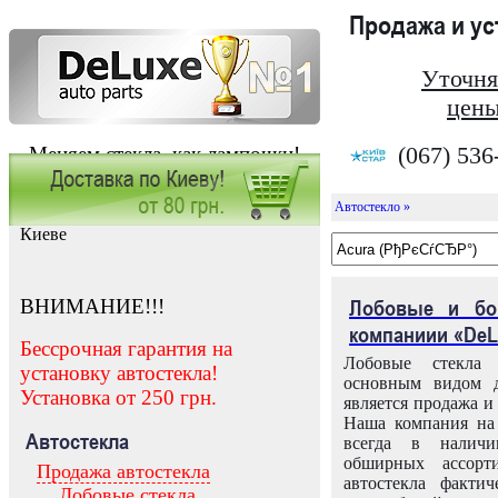
Продажа и у
Уточня
цены
(067) 536
Меняем стекла, как лампочки!
Автостекло »
Заказать установку автостекла в
Киеве
ВНИМАНИЕ!!!
Лобовые и бо
компаниии «DeL
Бессрочная гарантия на
Лобовые стекла
установку автостекла!
основным видом д
Установка от 250 грн.
является продажа и 
Наша компания на 
Автостекла
всегда в налич
обширных ассорт
Продажа автостекла
автостекла факти
Лобовые стекла