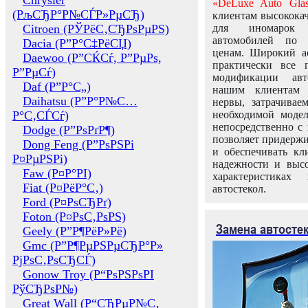
Chrysler
«DeLuxe Auto Glas
(РљСЂР°Р№СЃР»РµСЂ)
клиентам высококач
Citroen (РЎРёС‚СЂРѕРµРЅ)
для иномарок 
автомобилей по
Dacia (Р”Р°С‡РёСЏ)
ценам. Широкий ас
Daewoo (Р”СЌСѓ, Р”РµРѕ,
практически все 
Р”РµСѓ)
модификации авт
Daf (Р”Р°С„)
нашим клиентам 
Daihatsu (Р”Р°Р№С…
нервы, затрачивае
Р°С‚СЃСѓ)
необходимой моде
непосредственно с 
Dodge (Р”РѕРґР¶)
позволяет придержи
Dong Feng (Р”РѕРЅРі
и обеспечивать кл
Р¤РµРЅРі)
надежности и высо
Faw (Р¤Р°РІ)
характеристиках
Fiat (Р¤РёР°С‚)
автостекол.
Ford (Р¤РѕСЂРґ)
Foton (Р¤РѕС‚РѕРЅ)
Замена автосте
Geely (Р”Р¶РёР»Рё)
Gmc (Р”Р¶РµРЅРµСЂР°Р»
РјРѕС‚РѕСЂСЃ)
Gonow Troy (Р“РѕРЅРѕРІ
РўСЂРѕР№)
Great Wall (Р“СЂРµР№С‚