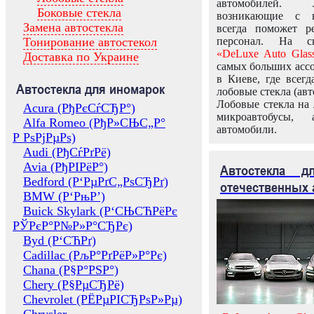
автомобилей.
Боковые стекла
возникающие с в
Замена автостекла
всегда поможет 
Тонирование автостекол
персонал. На ск
«DeLuxe Auto Glas
Доставка по Украине
самых больших ассо
в Киеве, где всег
Автостекла для иномарок
лобовые стекла (авт
Лобовые стекла на 
Acura (РђРєСѓСЂР°)
микроавтобусы, 
Alfa Romeo (РђР»СЊС„Р°
автомобили.
Р РѕРјРµРѕ)
Audi (РђСѓРґРё)
Avia (РђРІРёР°)
Автостекла 
Bedford (Р‘РµРґС„РѕСЂРґ)
отечественных 
BMW (Р‘РњР’)
Buick Skylark (Р‘СЊСЋРёРє
РЎРєР°Р№Р»Р°СЂРє)
Byd (Р‘СЋРґ)
Cadillac (РљР°РґРёР»Р°Рє)
Chana (Р§Р°РЅР°)
Chery (Р§РµСЂРё)
Chevrolet (РЁРµРІСЂРѕР»Рµ)