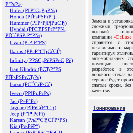
Р’РѕР»)
Hafei (РҐР°С„РµР№)
Honda (РҐРѕРЅРґР°)
Замена и установка
Hummer (РҐР°РјРјРµСЂ)
сложный, требующ
Hyndai (РҐСЋРЅРґР°Р№,
высокой точно
РҐСѓРЅРґР°Р№)
компании
«DeLuxe 
I-van (Р-РІР°РЅ)
справится с это
независимо от марк
Ikarus (РРєР°СЂСѓСЃ)
гарантируя отличны
автомобильных ст
Infinity (РРЅС„РёРЅРёС‚Рё)
помощью посл
Iran Khodro (РСЂР°РЅ
разработок в эт
лобового стекла н
РҐРѕРЅРґСЂРѕ)
сервисе будет прои
Isuzu (РСЃСѓР·Сѓ)
сжатые сроки, без
качестве.
Iveco (РРІРµРєРѕ)
Jac (Р–Р°Рє)
Тонирование
Jaguar (РЇРіСѓР°СЂ)
Jeep (Р”Р¶РёРї)
Karsan (РљР°СЂСЃР°РЅ)
Kia (РљРёР°)
Lancia (Р›Р°РЅС‡РёСЏ,