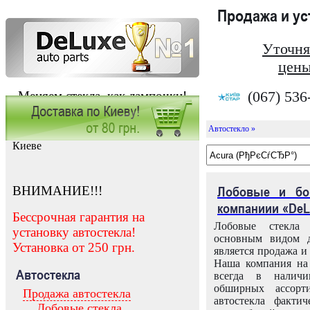
Продажа и у
Уточня
цены
(067) 536
Меняем стекла, как лампочки!
Автостекло »
Заказать установку автостекла в
Киеве
ВНИМАНИЕ!!!
Лобовые и бо
компаниии «DeL
Бессрочная гарантия на
Лобовые стекла
установку автостекла!
основным видом д
Установка от 250 грн.
является продажа и 
Наша компания на 
Автостекла
всегда в налич
обширных ассорт
Продажа автостекла
автостекла факти
Лобовые стекла