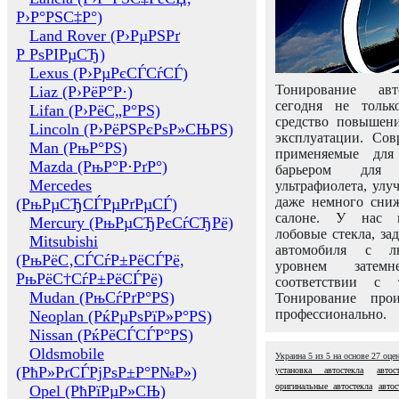
Р›Р°РЅС‡Р°)
Land Rover (Р›РµРЅРґ
Р РѕРІРµСЂ)
Lexus (Р›РµРєСЃСѓСЃ)
Тонирование авт
Liaz (Р›РёР°Р·)
сегодня не толь
Lifan (Р›РёС„Р°РЅ)
средство повышени
Lincoln (Р›РёРЅРєРѕР»СЊРЅ)
эксплуатации. Сов
Man (РњР°РЅ)
применяемые для
Mazda (РњР°Р·РґР°)
барьером для 
Mercedes
ультрафиолета, ул
даже немного сни
(РњРµСЂСЃРµРґРµСЃ)
салоне. У нас м
Mercury (РњРµСЂРєСѓСЂРё)
лобовые стекла, за
Mitsubishi
автомобиля с л
(РњРёС‚СЃСѓР±РёСЃРё,
уровнем затем
РњРёС†СѓР±РёСЃРё)
соответствии с 
Mudan (РњСѓРґР°РЅ)
Тонирование про
профессионально.
Neoplan (РќРµРѕРїР»Р°РЅ)
Nissan (РќРёСЃСЃР°РЅ)
Oldsmobile
Украина
5
из
5
на основе
27
оце
(РћР»РґСЃРјРѕР±Р°Р№Р»)
установка автостекла
авто
оригинальные автостекла
авто
Opel (РћРїРµР»СЊ)