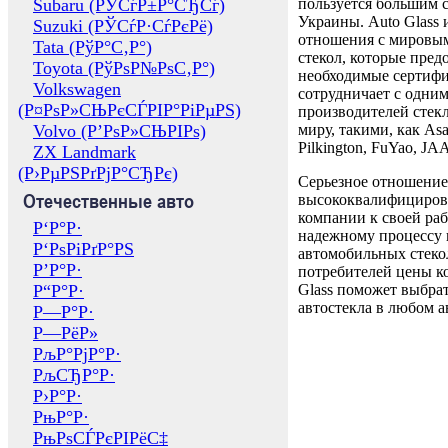
Subaru (РЎСѓР±Р°СЂСѓ)
пользуется большим 
Украины. Auto Glass
Suzuki (РЎСѓР·СѓРєРё)
отношения с мировы
Tata (РўР°С‚Р°)
стекол, которые пред
Toyota (РўРѕР№РѕС‚Р°)
необходимые сертиф
Volkswagen
сотрудничает с одни
(Р¤РѕР»СЊРєСЃРІР°РіРµРЅ)
производителей стекл
Volvo (Р’РѕР»СЊРІРѕ)
миру, такими, как Asa
Pilkington, FuYao, 
ZX Landmark
(Р›РµРЅРґРјР°СЂРє)
Серьезное отношение
Отечественные авто
высококвалифициров
компании к своей раб
Р‘Р°Р·
надежному процессу 
Р‘РѕРіРґР°РЅ
автомобильных стекол
Р’Р°Р·
потребителей цены к
Р“Р°Р·
Glass поможет выбрат
автостекла в любом а
Р—Р°Р·
Р—РёР»
РљР°РјР°Р·
РљСЂР°Р·
Р›Р°Р·
РњР°Р·
РњРѕСЃРєРІРёС‡