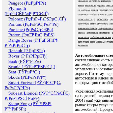
иномарок
автостекла иномарок
Peugeot (РџРµР¶Рѕ)
киеве
автостекла украина
цены н
Plymouth
на лобовые стекла
лобовые стек
(РџР»СЌР№РјР°СѓСЃ)
автостекла
лобовые стекла для 
Polonez (РџРѕР»РѕРЅРµС‚СЃ)
автостекла xyg
автостекла
пр
Pontiac (РџРѕРЅС‚РёР°Рє)
автостекла пежо
автостекла ваз
замена автостекла
тонировка авт
Porsche (РџРѕСЂС€Рµ)
стекла
автостекла иномарки
а
Proton (РџСЂРѕС‚РѕРЅ)
автостекла
лобовые стекла ваз
Range Rover (Р РµРЅРґР¶
автостекла киев
лобовые стекл
Р РѕРІРµСЂ)
установка
Renault (Р РµРЅРѕ)
Автомобильные сте
Rover (Р РѕРІРµСЂ)
составляющая часть 
Saab (РЎР°Р°Р±)
автомобиля, от котор
Scania (РЎРєР°РЅРёСЏ)
управления и безопа
Seat (РЎРµР°С‚)
дороге. Поэтому, пере
Skoda (РЁРєРѕРґР°)
автостекло в Киеве н
Smart Fortwo (РЎРјР°СЂС‚
информацию с особо
Р¤РѕСЂРІРѕ)
Украинская компания 
Soueast Lioncel (РЎР°СѓРёСЃС‚
на недолгий период с
Р›РёРѕРЅСЃРµР»)
2004 года) уже заним
Ssang Yong (РЎР°РЅРі
рынке сферы услуг п
Р™РѕРЅРі)
автомобилей. Проду