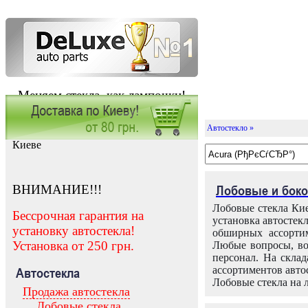
Меняем стекла, как лампочки!
Автостекло »
Заказать установку автостекла в
Киеве
ВНИМАНИЕ!!!
Лобовые и боко
Лобовые стекла Кие
Бессрочная гарантия на
установка автостек
установку автостекла!
обширных ассортим
Установка от 250 грн.
Любые вопросы, во
персонал. На скла
ассортиментов автос
Автостекла
Лобовые стекла на 
Продажа автостекла
Лобовые стекла