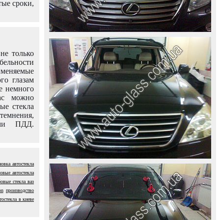
тые сроки,
не только
абельности
именяемые
го глазам
е немного
ас можно
вые стекла
темнения,
ями ПДД.
новка автостекла
овые автостекла
овые стекла ваз
on
производство
тостекла в киеве