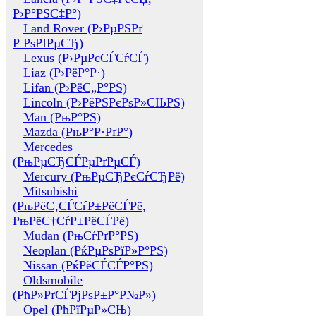
Р›Р°РЅС‡Р°)
Land Rover (Р›РµРЅРґ
Р РѕРІРµСЂ)
Lexus (Р›РµРєСЃСѓСЃ)
Liaz (Р›РёР°Р·)
Lifan (Р›РёС„Р°РЅ)
Lincoln (Р›РёРЅРєРѕР»СЊРЅ)
Man (РњР°РЅ)
Mazda (РњР°Р·РґР°)
Mercedes
(РњРµСЂСЃРµРґРµСЃ)
Mercury (РњРµСЂРєСѓСЂРё)
Mitsubishi
(РњРёС‚СЃСѓР±РёСЃРё,
РњРёС†СѓР±РёСЃРё)
Mudan (РњСѓРґР°РЅ)
Neoplan (РќРµРѕРїР»Р°РЅ)
Nissan (РќРёСЃСЃР°РЅ)
Oldsmobile
(РћР»РґСЃРјРѕР±Р°Р№Р»)
Opel (РћРїРµР»СЊ)