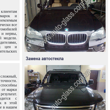
клиентам
омарок и
иемлемым
ически все
омобилей
 и нервы,
й модели.
дителями,
ых цен и
тельских
Замена автостекла
 сложный,
очности.
способны
о от марки
езультат.
одится с
к в этой
ле в нашем