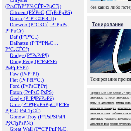
Chrysler
(РљСЂР°Р№СЃР»РµСЂ)
без каких либо поте
Citroen (РЎРёС‚СЂРѕРµРЅ)
Dacia (Р”Р°С‡РёСЏ)
Тонирование
Daewoo (Р”СЌСѓ, Р”РµРѕ,
Р”РµСѓ)
Daf (Р”Р°С„)
Daihatsu (Р”Р°Р№С…
Р°С‚СЃСѓ)
Dodge (Р”РѕРґР¶)
Dong Feng (Р”РѕРЅРі
Р¤РµРЅРі)
Faw (Р¤Р°РІ)
Тонирование произв
Fiat (Р¤РёР°С‚)
Ford (Р¤РѕСЂРґ)
Foton (Р¤РѕС‚РѕРЅ)
Украина
5
из
5
на основе
27
оце
Geely (Р”Р¶РёР»Рё)
автостекла на заказ
автостекла 
цены на автостекла
замена авто
Gmc (Р”Р¶РµРЅРµСЂР°Р»
автостекла иномарки
автостекла
РјРѕС‚РѕСЂСЃ)
автостекла киев
лобовые стекла
Gonow Troy (Р“РѕРЅРѕРІ
автостекла
установка автостекла
РўСЂРѕР№)
автостекла ford
замена автостекл
Great Wall (Р“СЂРµР№С‚