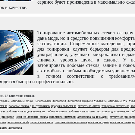
сервисе будет произведена в максимально сжа
рь в качестве.
Тонирование автомобильных стекол сегодня 
дань моде, но и средство повышения комфорт
эксплуатации. Современные материалы, пр
для тонировки, служат барьером для вредно
ультрафиолета, улучшают микроклимат и даж
снижают уровень шума в салоне. У н
затонировать лобовые стекла, задние и боко
автомобиля с любым необходимым уровнем за
в точном соответствии с требовани
одится быстро и профессионально.
нок.
57
клиентских отзывов
украина
автостекла хонда
изготовление автостекла
автостекла продажа установка
автостекла xyg
уста
стекла
лобовые стекла для грузовиков
продажа автостекла
автостекла оптом
тонировка автостекла
лоб
 ваз
лобовые стекла для иномарок
лобовые стекла
лобовые стекла киев
автостекла для иномарок
лоб
 pilkington
цены на лобовые стекла
автостекла иномарок
автостекла на иномарки
автостекла pilkingt
 киев
автостекла honda
купить автостекла
оригинальные автостекла
автостекла цены
автостекла пежо
ав
а киев
автостекла