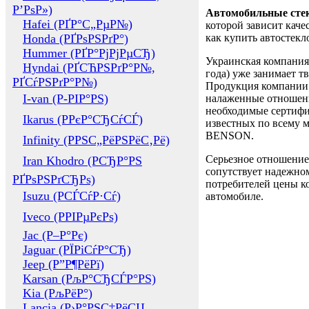
Р’РѕР»)
Автомобильные сте
Hafei (РҐР°С„РµР№)
которой зависит каче
Honda (РҐРѕРЅРґР°)
как купить автостек
Hummer (РҐР°РјРјРµСЂ)
Украинская компания 
Hyndai (РҐСЋРЅРґР°Р№,
года) уже занимает т
РҐСѓРЅРґР°Р№)
Продукция компании 
I-van (Р-РІР°РЅ)
налаженные отношени
необходимые сертифи
Ikarus (РРєР°СЂСѓСЃ)
известных по всему ми
BENSON.
Infinity (РРЅС„РёРЅРёС‚Рё)
Серьезное отношение
Iran Khodro (РСЂР°РЅ
сопутствует надежном
РҐРѕРЅРґСЂРѕ)
потребителей цены ко
Isuzu (РСЃСѓР·Сѓ)
автомобиле.
Iveco (РРІРµРєРѕ)
Jac (Р–Р°Рє)
Jaguar (РЇРіСѓР°СЂ)
Jeep (Р”Р¶РёРї)
Karsan (РљР°СЂСЃР°РЅ)
Kia (РљРёР°)
Lancia (Р›Р°РЅС‡РёСЏ,