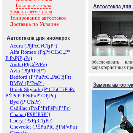
Боковые стекла
Автостекла для
Замена автостекла
Тонирование автостекол
Доставка по Украине
Автостекла для иномарок
Acura (РђРєСѓСЂР°)
Alfa Romeo (РђР»СЊС„Р°
Р РѕРјРµРѕ)
обеспечивать кл
Audi (РђСѓРґРё)
характеристиках пр
Avia (РђРІРёР°)
Bedford (Р‘РµРґС„РѕСЂРґ)
BMW (Р‘РњР’)
Замена автосте
Buick Skylark (Р‘СЊСЋРёРє
РЎРєР°Р№Р»Р°СЂРє)
Byd (Р‘СЋРґ)
Cadillac (РљР°РґРёР»Р°Рє)
Chana (Р§Р°РЅР°)
Chery (Р§РµСЂРё)
Chevrolet (РЁРµРІСЂРѕР»Рµ)