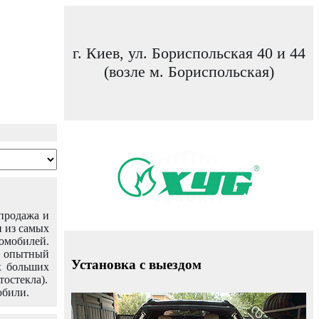
г. Киев, ул. Бориспольская 40 и 44
(возле м. Бориспольская)
 продажа и
н из самых
омобилей.
ш опытный
Установка с выездом
х больших
тостекла).
обили.