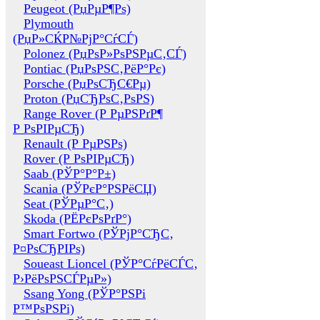
Peugeot (РџРµР¶Рѕ)
Plymouth
(РџР»СЌР№РјР°СѓСЃ)
Polonez (РџРѕР»РѕРЅРµС‚СЃ)
Pontiac (РџРѕРЅС‚РёР°Рє)
Porsche (РџРѕСЂС€Рµ)
Proton (РџСЂРѕС‚РѕРЅ)
Range Rover (Р РµРЅРґР¶
Р РѕРІРµСЂ)
Renault (Р РµРЅРѕ)
Rover (Р РѕРІРµСЂ)
Saab (РЎР°Р°Р±)
Scania (РЎРєР°РЅРёСЏ)
Seat (РЎРµР°С‚)
Skoda (РЁРєРѕРґР°)
Smart Fortwo (РЎРјР°СЂС‚
Р¤РѕСЂРІРѕ)
Soueast Lioncel (РЎР°СѓРёСЃС‚
Р›РёРѕРЅСЃРµР»)
Ssang Yong (РЎР°РЅРі
Р™РѕРЅРі)