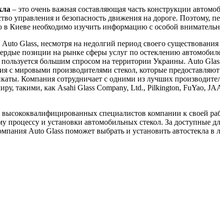
кла
– это очень важная составляющая часть конструкции автомоб
ство управления и безопасность движения на дороге. Поэтому, пе
ло в Киеве необходимо изучить информацию с особой вниматель
Auto Glass, несмотря на недолгий период своего существования 
вердые позиции на рынке сферы услуг по остеклению автомобил
пользуется большим спросом на территории Украины. Auto Glas
я с мировыми производителями стекол, которые предоставляют
каты. Компания сотрудничает с одними из лучших производител
ру, такими, как Asahi Glass Company, Ltd., Pilkington, FuYao, J
 высококвалифицированных специалистов компании к своей ра
у процессу и установки автомобильных стекол. За доступные д
мпания Auto Glass поможет выбрать и установить автостекла в