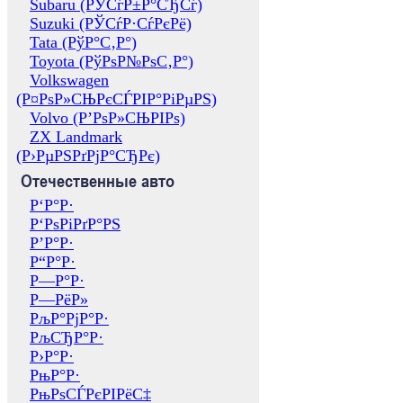
Subaru (РЎСѓР±Р°СЂСѓ)
Suzuki (РЎСѓР·СѓРєРё)
Tata (РўР°С‚Р°)
Toyota (РўРѕР№РѕС‚Р°)
Volkswagen
(Р¤РѕР»СЊРєСЃРІР°РіРµРЅ)
Volvo (Р’РѕР»СЊРІРѕ)
ZX Landmark
(Р›РµРЅРґРјР°СЂРє)
Отечественные авто
Р‘Р°Р·
Р‘РѕРіРґР°РЅ
Р’Р°Р·
Р“Р°Р·
Р—Р°Р·
Р—РёР»
РљР°РјР°Р·
РљСЂР°Р·
Р›Р°Р·
РњР°Р·
РњРѕСЃРєРІРёС‡