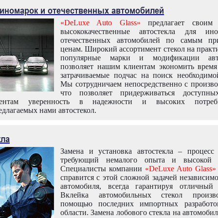
 иномарок и отечественных автомобилей
«DeLuxe Auto Glass»
предлагает своим 
высококачественные автостекла для ин
отечественных автомобилей по самым пр
ценам. Широкий ассортимент стекол на практ
популярные марки и модификации авт
позволяет нашим клиентам экономить время
затрачиваемые подчас на поиск необходимо
Мы сотрудничаем непосредственно с произво
что позволяет придерживаться доступн
иентам уверенность в надежности и высоких потреби
едлагаемых нами автостекол.
кла
Замена и установка автостекла – процесс
требующий немалого опыта и высокой т
Специалисты компании
«DeLuxe Auto Glass»
справится с этой сложной задачей независим
автомобиля, всегда гарантируя отличный р
Вклейка автомобильных стекол произв
помощью последних импортных разработо
области. Замена лобового стекла на автомоби