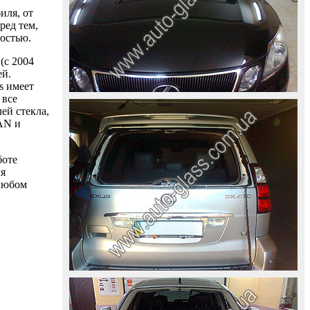
иля, от
ред тем,
ностью.
(с 2004
ей.
s имеет
 все
ей стекла,
AAN и
боте
ля
 любом