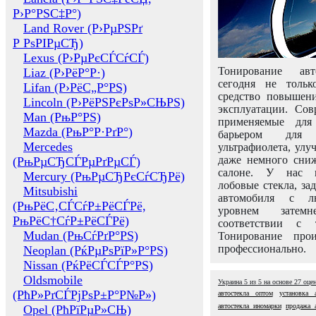
Р›Р°РЅС‡Р°)
Land Rover (Р›РµРЅРґ
Р РѕРІРµСЂ)
Lexus (Р›РµРєСЃСѓСЃ)
Тонирование авт
Liaz (Р›РёР°Р·)
сегодня не толь
Lifan (Р›РёС„Р°РЅ)
средство повышени
Lincoln (Р›РёРЅРєРѕР»СЊРЅ)
эксплуатации. Сов
Man (РњР°РЅ)
применяемые для
Mazda (РњР°Р·РґР°)
барьером для 
Mercedes
ультрафиолета, ул
даже немного сни
(РњРµСЂСЃРµРґРµСЃ)
салоне. У нас м
Mercury (РњРµСЂРєСѓСЂРё)
лобовые стекла, за
Mitsubishi
автомобиля с л
(РњРёС‚СЃСѓР±РёСЃРё,
уровнем затем
РњРёС†СѓР±РёСЃРё)
соответствии с 
Mudan (РњСѓРґР°РЅ)
Тонирование про
профессионально.
Neoplan (РќРµРѕРїР»Р°РЅ)
Nissan (РќРёСЃСЃР°РЅ)
Oldsmobile
Украина
5
из
5
на основе
27
оце
(РћР»РґСЃРјРѕР±Р°Р№Р»)
автостекла оптом
установка 
автостекла иномарки
продажа а
Opel (РћРїРµР»СЊ)