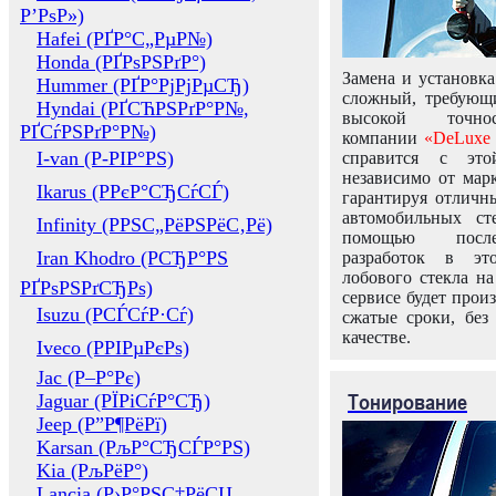
Р’РѕР»)
Hafei (РҐР°С„РµР№)
Honda (РҐРѕРЅРґР°)
Замена и установка
Hummer (РҐР°РјРјРµСЂ)
сложный, требующ
Hyndai (РҐСЋРЅРґР°Р№,
высокой точно
РҐСѓРЅРґР°Р№)
компании
«DeLuxe 
I-van (Р-РІР°РЅ)
справится с это
независимо от марк
Ikarus (РРєР°СЂСѓСЃ)
гарантируя отличны
автомобильных ст
Infinity (РРЅС„РёРЅРёС‚Рё)
помощью посл
Iran Khodro (РСЂР°РЅ
разработок в эт
лобового стекла н
РҐРѕРЅРґСЂРѕ)
сервисе будет прои
Isuzu (РСЃСѓР·Сѓ)
сжатые сроки, без
качестве.
Iveco (РРІРµРєРѕ)
Jac (Р–Р°Рє)
Тонирование
Jaguar (РЇРіСѓР°СЂ)
Jeep (Р”Р¶РёРї)
Karsan (РљР°СЂСЃР°РЅ)
Kia (РљРёР°)
Lancia (Р›Р°РЅС‡РёСЏ,