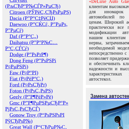
Chrysler
«DeLuxe Auto Glas
(РљСЂР°Р№СЃР»РµСЂ)
клиентам высококач
Citroen (РЎРёС‚СЂРѕРµРЅ)
для иномарок 
автомобилей по
Dacia (Р”Р°С‡РёСЏ)
ценам. Широкий ас
Daewoo (Р”СЌСѓ, Р”РµРѕ,
практически все 
Р”РµСѓ)
модификации авт
Daf (Р”Р°С„)
нашим клиентам 
Daihatsu (Р”Р°Р№С…
нервы, затрачивае
Р°С‚СЃСѓ)
необходимой моде
непосредственно с 
Dodge (Р”РѕРґР¶)
позволяет придержи
Dong Feng (Р”РѕРЅРі
и обеспечивать кл
Р¤РµРЅРі)
надежности и высо
Faw (Р¤Р°РІ)
характеристиках
Fiat (Р¤РёР°С‚)
автостекол.
Ford (Р¤РѕСЂРґ)
Foton (Р¤РѕС‚РѕРЅ)
Замена автосте
Geely (Р”Р¶РёР»Рё)
Gmc (Р”Р¶РµРЅРµСЂР°Р»
РјРѕС‚РѕСЂСЃ)
Gonow Troy (Р“РѕРЅРѕРІ
РўСЂРѕР№)
Great Wall (Р“СЂРµР№С‚