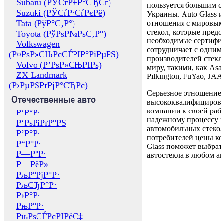
Subaru (РЎСѓР±Р°СЂСѓ)
пользуется большим 
Suzuki (РЎСѓР·СѓРєРё)
Украины. Auto Glass
Tata (РўР°С‚Р°)
отношения с мировы
стекол, которые пред
Toyota (РўРѕР№РѕС‚Р°)
необходимые сертиф
Volkswagen
сотрудничает с одни
(Р¤РѕР»СЊРєСЃРІР°РіРµРЅ)
производителей стекл
Volvo (Р’РѕР»СЊРІРѕ)
миру, такими, как Asa
ZX Landmark
Pilkington, FuYao, 
(Р›РµРЅРґРјР°СЂРє)
Серьезное отношение
Отечественные авто
высококвалифициров
компании к своей раб
Р‘Р°Р·
надежному процессу 
Р‘РѕРіРґР°РЅ
автомобильных стекол
Р’Р°Р·
потребителей цены к
Р“Р°Р·
Glass поможет выбрат
Р—Р°Р·
автостекла в любом а
Р—РёР»
РљР°РјР°Р·
РљСЂР°Р·
Р›Р°Р·
РњР°Р·
РњРѕСЃРєРІРёС‡