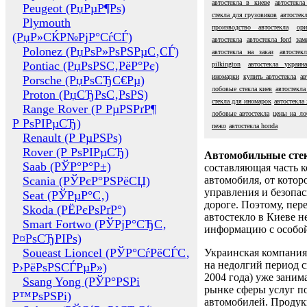
автостекла в киеве
автостекла
Peugeot (РџРµР¶Рѕ)
стекла для грузовиков
автостекл
Plymouth
производство автостекла
ори
(РџР»СЌР№РјР°СѓСЃ)
автостекла
автостекла ford
зам
Polonez (РџРѕР»РѕРЅРµС‚СЃ)
автостекла на заказ
автостек
Pontiac (РџРѕРЅС‚РёР°Рє)
pilkington
автостекла украин
иномарки
купить автостекла
ав
Porsche (РџРѕСЂС€Рµ)
лобовые стекла киев
автостекл
Proton (РџСЂРѕС‚РѕРЅ)
стекла для иномарок
автостекла
Range Rover (Р РµРЅРґР¶
лобовые автостекла
цены на ло
Р РѕРІРµСЂ)
пежо
автостекла honda
Renault (Р РµРЅРѕ)
Rover (Р РѕРІРµСЂ)
Автомобильные сте
Saab (РЎР°Р°Р±)
составляющая часть 
Scania (РЎРєР°РЅРёСЏ)
автомобиля, от котор
управления и безопа
Seat (РЎРµР°С‚)
дороге. Поэтому, пере
Skoda (РЁРєРѕРґР°)
автостекло в Киеве н
Smart Fortwo (РЎРјР°СЂС‚
информацию с особо
Р¤РѕСЂРІРѕ)
Soueast Lioncel (РЎР°СѓРёСЃС‚
Украинская компания 
на недолгий период с
Р›РёРѕРЅСЃРµР»)
2004 года) уже заним
Ssang Yong (РЎР°РЅРі
рынке сферы услуг п
Р™РѕРЅРі)
автомобилей. Проду