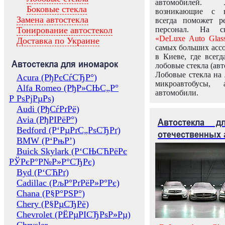
автомобилей.
Боковые стекла
возникающие с в
Замена автостекла
всегда поможет 
Тонирование автостекол
персонал. На ск
«DeLuxe Auto Glas
Доставка по Украине
самых больших ассо
в Киеве, где всег
Автостекла для иномарок
лобовые стекла (авт
Лобовые стекла на 
Acura (РђРєСѓСЂР°)
микроавтобусы, 
Alfa Romeo (РђР»СЊС„Р°
автомобили.
Р РѕРјРµРѕ)
Audi (РђСѓРґРё)
Avia (РђРІРёР°)
Автостекла 
Bedford (Р‘РµРґС„РѕСЂРґ)
отечественных 
BMW (Р‘РњР’)
Buick Skylark (Р‘СЊСЋРёРє
РЎРєР°Р№Р»Р°СЂРє)
Byd (Р‘СЋРґ)
Cadillac (РљР°РґРёР»Р°Рє)
Chana (Р§Р°РЅР°)
Chery (Р§РµСЂРё)
Chevrolet (РЁРµРІСЂРѕР»Рµ)