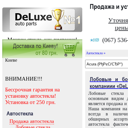
Продажа и у
Уточня
цены
(067) 536
Меняем стекла, как лампочки!
Автостекло »
Заказать установку автостекла в
Киеве
ВНИМАНИЕ!!!
Лобовые и бо
компаниии «DeL
Бессрочная гарантия на
Лобовые стекла
установку автостекла!
основным видом д
Установка от 250 грн.
является продажа и 
Наша компания на 
Автостекла
всегда в налич
обширных ассорт
Продажа автостекла
автостекла факти
Лобовые стекла