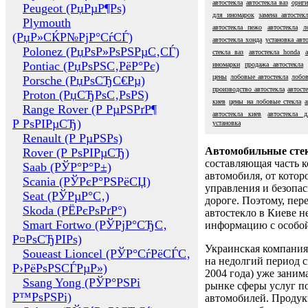
автостекла
автостекла ваз
ориги
Peugeot (РџРµР¶Рѕ)
для иномарок
замена автостек
Plymouth
автостекла пежо
автостекла
л
(РџР»СЌР№РјР°СѓСЃ)
автостекла хонда
установка авт
Polonez (РџРѕР»РѕРЅРµС‚СЃ)
стекла ваз
автостекла honda
Pontiac (РџРѕРЅС‚РёР°Рє)
иномарки
продажа автостекла
цены
лобовые автостекла
лобов
Porsche (РџРѕСЂС€Рµ)
производство автостекла
автост
Proton (РџСЂРѕС‚РѕРЅ)
киев
цены на лобовые стекла
а
Range Rover (Р РµРЅРґР¶
автостекла киев
автостекла 
Р РѕРІРµСЂ)
установка
Renault (Р РµРЅРѕ)
Автомобильные сте
Rover (Р РѕРІРµСЂ)
составляющая часть 
Saab (РЎР°Р°Р±)
автомобиля, от котор
Scania (РЎРєР°РЅРёСЏ)
управления и безопа
Seat (РЎРµР°С‚)
дороге. Поэтому, пере
Skoda (РЁРєРѕРґР°)
автостекло в Киеве н
Smart Fortwo (РЎРјР°СЂС‚
информацию с особо
Р¤РѕСЂРІРѕ)
Украинская компания 
Soueast Lioncel (РЎР°СѓРёСЃС‚
на недолгий период с
Р›РёРѕРЅСЃРµР»)
2004 года) уже заним
Ssang Yong (РЎР°РЅРі
рынке сферы услуг п
Р™РѕРЅРі)
автомобилей. Проду