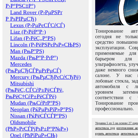
Р›Р°РЅС‡Р°)
Land Rover (Р›РµРЅРґ
Р РѕРІРµСЂ)
Lexus (Р›РµРєСЃСѓСЃ)
Тонирование авт
Liaz (Р›РёР°Р·)
сегодня не толь
Lifan (Р›РёС„Р°РЅ)
средство повышени
Lincoln (Р›РёРЅРєРѕР»СЊРЅ)
эксплуатации. Сов
Man (РњР°РЅ)
применяемые для
Mazda (РњР°Р·РґР°)
барьером для 
Mercedes
ультрафиолета, ул
даже немного сни
(РњРµСЂСЃРµРґРµСЃ)
салоне. У нас м
Mercury (РњРµСЂРєСѓСЂРё)
лобовые стекла, за
Mitsubishi
автомобиля с л
(РњРёС‚СЃСѓР±РёСЃРё,
уровнем затем
РњРёС†СѓР±РёСЃРё)
соответствии с 
Mudan (РњСѓРґР°РЅ)
Тонирование про
профессионально.
Neoplan (РќРµРѕРїР»Р°РЅ)
Nissan (РќРёСЃСЃР°РЅ)
Oldsmobile
Украина
5
из
5
на основе
27
оце
(РћР»РґСЃРјРѕР±Р°Р№Р»)
автостекла xyg
изготовление ав
купить автостекла
автостекла н
Opel (РћРїРµР»СЊ)