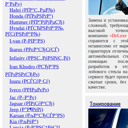
Р’РѕР»)
Hafei (РҐР°С„РµР№)
Honda (РҐРѕРЅРґР°)
Замена и установка
Hummer (РҐР°РјРјРµСЂ)
сложный, требующ
Hyndai (РҐСЋРЅРґР°Р№,
высокой точно
РҐСѓРЅРґР°Р№)
компании
«DeLuxe 
I-van (Р-РІР°РЅ)
справится с это
независимо от марк
Ikarus (РРєР°СЂСѓСЃ)
гарантируя отличны
автомобильных ст
Infinity (РРЅС„РёРЅРёС‚Рё)
помощью посл
Iran Khodro (РСЂР°РЅ
разработок в эт
лобового стекла н
РҐРѕРЅРґСЂРѕ)
сервисе будет прои
Isuzu (РСЃСѓР·Сѓ)
сжатые сроки, без
качестве.
Iveco (РРІРµРєРѕ)
Jac (Р–Р°Рє)
Тонирование
Jaguar (РЇРіСѓР°СЂ)
Jeep (Р”Р¶РёРї)
Karsan (РљР°СЂСЃР°РЅ)
Kia (РљРёР°)
Lancia (Р›Р°РЅС‡РёСЏ,