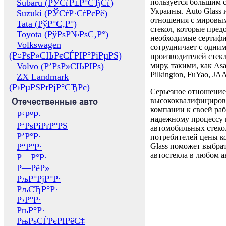
Subaru (РЎСѓР±Р°СЂСѓ)
пользуется большим 
Украины. Auto Glass
Suzuki (РЎСѓР·СѓРєРё)
отношения с мировы
Tata (РўР°С‚Р°)
стекол, которые пред
Toyota (РўРѕР№РѕС‚Р°)
необходимые сертиф
Volkswagen
сотрудничает с одни
(Р¤РѕР»СЊРєСЃРІР°РіРµРЅ)
производителей стекл
Volvo (Р’РѕР»СЊРІРѕ)
миру, такими, как Asa
Pilkington, FuYao, 
ZX Landmark
(Р›РµРЅРґРјР°СЂРє)
Серьезное отношение
Отечественные авто
высококвалифициров
компании к своей раб
Р‘Р°Р·
надежному процессу 
Р‘РѕРіРґР°РЅ
автомобильных стекол
Р’Р°Р·
потребителей цены к
Р“Р°Р·
Glass поможет выбрат
автостекла в любом а
Р—Р°Р·
Р—РёР»
РљР°РјР°Р·
РљСЂР°Р·
Р›Р°Р·
РњР°Р·
РњРѕСЃРєРІРёС‡