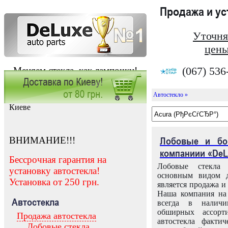
Продажа и у
Уточня
цены
(067) 536
Меняем стекла, как лампочки!
Автостекло »
Заказать установку автостекла в
Киеве
ВНИМАНИЕ!!!
Лобовые и бо
компаниии «DeL
Бессрочная гарантия на
Лобовые стекла
установку автостекла!
основным видом д
Установка от 250 грн.
является продажа и 
Наша компания на 
Автостекла
всегда в налич
обширных ассорт
Продажа автостекла
автостекла факти
Лобовые стекла