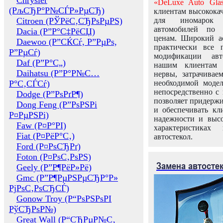
Chrysler
«DeLuxe Auto Glas
(РљСЂР°Р№СЃР»РµСЂ)
клиентам высококач
Citroen (РЎРёС‚СЂРѕРµРЅ)
для иномарок 
автомобилей по
Dacia (Р”Р°С‡РёСЏ)
ценам. Широкий ас
Daewoo (Р”СЌСѓ, Р”РµРѕ,
практически все 
Р”РµСѓ)
модификации авт
Daf (Р”Р°С„)
нашим клиентам 
Daihatsu (Р”Р°Р№С…
нервы, затрачивае
Р°С‚СЃСѓ)
необходимой моде
непосредственно с 
Dodge (Р”РѕРґР¶)
позволяет придержи
Dong Feng (Р”РѕРЅРі
и обеспечивать кл
Р¤РµРЅРі)
надежности и высо
Faw (Р¤Р°РІ)
характеристиках
Fiat (Р¤РёР°С‚)
автостекол.
Ford (Р¤РѕСЂРґ)
Foton (Р¤РѕС‚РѕРЅ)
Замена автосте
Geely (Р”Р¶РёР»Рё)
Gmc (Р”Р¶РµРЅРµСЂР°Р»
РјРѕС‚РѕСЂСЃ)
Gonow Troy (Р“РѕРЅРѕРІ
РўСЂРѕР№)
Great Wall (Р“СЂРµР№С‚