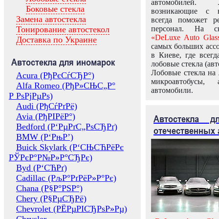
автомобилей.
Боковые стекла
возникающие с в
Замена автостекла
всегда поможет 
Тонирование автостекол
персонал. На ск
«DeLuxe Auto Glas
Доставка по Украине
самых больших ассо
в Киеве, где всег
Автостекла для иномарок
лобовые стекла (авт
Лобовые стекла на 
Acura (РђРєСѓСЂР°)
микроавтобусы, 
Alfa Romeo (РђР»СЊС„Р°
автомобили.
Р РѕРјРµРѕ)
Audi (РђСѓРґРё)
Avia (РђРІРёР°)
Автостекла 
Bedford (Р‘РµРґС„РѕСЂРґ)
отечественных 
BMW (Р‘РњР’)
Buick Skylark (Р‘СЊСЋРёРє
РЎРєР°Р№Р»Р°СЂРє)
Byd (Р‘СЋРґ)
Cadillac (РљР°РґРёР»Р°Рє)
Chana (Р§Р°РЅР°)
Chery (Р§РµСЂРё)
Chevrolet (РЁРµРІСЂРѕР»Рµ)