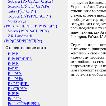
Subaru (РЎСѓР±Р°СЂСѓ)
пользуется большим 
Suzuki (РЎСѓР·СѓРєРё)
Украины. Auto Glass
Tata (РўР°С‚Р°)
отношения с мировы
стекол, которые пред
Toyota (РўРѕР№РѕС‚Р°)
необходимые сертиф
Volkswagen
сотрудничает с одни
(Р¤РѕР»СЊРєСЃРІР°РіРµРЅ)
производителей стекл
Volvo (Р’РѕР»СЊРІРѕ)
миру, такими, как Asa
ZX Landmark
Pilkington, FuYao, 
(Р›РµРЅРґРјР°СЂРє)
Серьезное отношение
Отечественные авто
высококвалифициров
компании к своей раб
Р‘Р°Р·
надежному процессу 
Р‘РѕРіРґР°РЅ
автомобильных стекол
Р’Р°Р·
потребителей цены к
Р“Р°Р·
Glass поможет выбрат
Р—Р°Р·
автостекла в любом а
Р—РёР»
РљР°РјР°Р·
РљСЂР°Р·
Р›Р°Р·
РњР°Р·
РњРѕСЃРєРІРёС‡