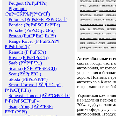
автостекла pilkington
автостек
Peugeot (РџРµР¶Рѕ)
honda
установка автостекла 
Plymouth
автостекла хонда
автостекла на з
(РџР»СЌР№РјР°СѓСЃ)
автостекла продажа установк
Polonez (РџРѕР»РѕРЅРµС‚СЃ)
автостекла
лобовые стекла 
Pontiac (РџРѕРЅС‚РёР°Рє)
установка автостекла
оригиналь
цены на автостекла
автост
Porsche (РџРѕСЂС€Рµ)
автостекла
лобовые стекла к
Proton (РџСЂРѕС‚РѕРЅ)
автостекла киев
автостекла ино
Range Rover (Р РµРЅРґР¶
киев
лобовые стекла
автост
Р РѕРІРµСЂ)
pilkington
автостекла цены
авто
Renault (Р РµРЅРѕ)
Rover (Р РѕРІРµСЂ)
Автомобильные сте
Saab (РЎР°Р°Р±)
составляющая часть 
Scania (РЎРєР°РЅРёСЏ)
автомобиля, от котор
управления и безопа
Seat (РЎРµР°С‚)
дороге. Поэтому, пере
Skoda (РЁРєРѕРґР°)
автостекло в Киеве н
Smart Fortwo (РЎРјР°СЂС‚
информацию с особо
Р¤РѕСЂРІРѕ)
Soueast Lioncel (РЎР°СѓРёСЃС‚
Украинская компания 
на недолгий период с
Р›РёРѕРЅСЃРµР»)
2004 года) уже заним
Ssang Yong (РЎР°РЅРі
рынке сферы услуг п
Р™РѕРЅРі)
автомобилей. Проду