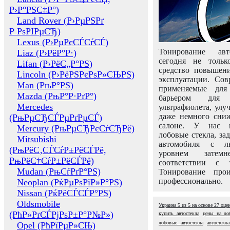
Р›Р°РЅС‡Р°)
Land Rover (Р›РµРЅРґ
Р РѕРІРµСЂ)
Lexus (Р›РµРєСЃСѓСЃ)
Тонирование авт
Liaz (Р›РёР°Р·)
сегодня не толь
Lifan (Р›РёС„Р°РЅ)
средство повышени
Lincoln (Р›РёРЅРєРѕР»СЊРЅ)
эксплуатации. Сов
Man (РњР°РЅ)
применяемые для
Mazda (РњР°Р·РґР°)
барьером для 
Mercedes
ультрафиолета, ул
даже немного сни
(РњРµСЂСЃРµРґРµСЃ)
салоне. У нас м
Mercury (РњРµСЂРєСѓСЂРё)
лобовые стекла, за
Mitsubishi
автомобиля с л
(РњРёС‚СЃСѓР±РёСЃРё,
уровнем затем
РњРёС†СѓР±РёСЃРё)
соответствии с 
Mudan (РњСѓРґР°РЅ)
Тонирование про
профессионально.
Neoplan (РќРµРѕРїР»Р°РЅ)
Nissan (РќРёСЃСЃР°РЅ)
Oldsmobile
Украина
5
из
5
на основе
27
оце
(РћР»РґСЃРјРѕР±Р°Р№Р»)
купить автостекла
цены на ло
лобовые автостекла
автостекл
Opel (РћРїРµР»СЊ)