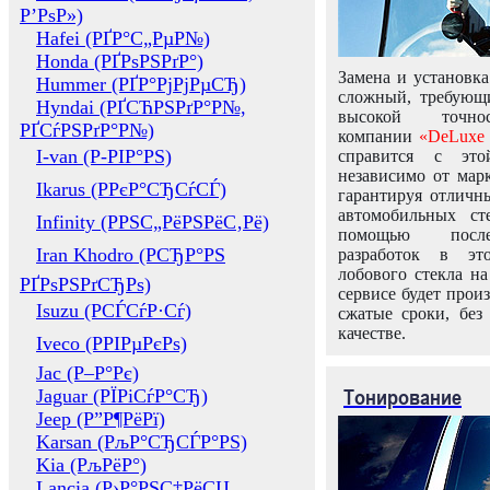
Р’РѕР»)
Hafei (РҐР°С„РµР№)
Honda (РҐРѕРЅРґР°)
Замена и установка
Hummer (РҐР°РјРјРµСЂ)
сложный, требующ
Hyndai (РҐСЋРЅРґР°Р№,
высокой точно
РҐСѓРЅРґР°Р№)
компании
«DeLuxe 
I-van (Р-РІР°РЅ)
справится с это
независимо от марк
Ikarus (РРєР°СЂСѓСЃ)
гарантируя отличны
автомобильных ст
Infinity (РРЅС„РёРЅРёС‚Рё)
помощью посл
Iran Khodro (РСЂР°РЅ
разработок в эт
лобового стекла н
РҐРѕРЅРґСЂРѕ)
сервисе будет прои
Isuzu (РСЃСѓР·Сѓ)
сжатые сроки, без
качестве.
Iveco (РРІРµРєРѕ)
Jac (Р–Р°Рє)
Тонирование
Jaguar (РЇРіСѓР°СЂ)
Jeep (Р”Р¶РёРї)
Karsan (РљР°СЂСЃР°РЅ)
Kia (РљРёР°)
Lancia (Р›Р°РЅС‡РёСЏ,