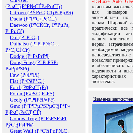
Chrysler
«DeLuxe Auto Glas
(РљСЂР°Р№СЃР»РµСЂ)
клиентам высококач
Citroen (РЎРёС‚СЂРѕРµРЅ)
для иномарок 
автомобилей по
Dacia (Р”Р°С‡РёСЏ)
ценам. Широкий ас
Daewoo (Р”СЌСѓ, Р”РµРѕ,
практически все 
Р”РµСѓ)
модификации авт
Daf (Р”Р°С„)
нашим клиентам 
Daihatsu (Р”Р°Р№С…
нервы, затрачивае
Р°С‚СЃСѓ)
необходимой моде
непосредственно с 
Dodge (Р”РѕРґР¶)
позволяет придержи
Dong Feng (Р”РѕРЅРі
и обеспечивать кл
Р¤РµРЅРі)
надежности и высо
Faw (Р¤Р°РІ)
характеристиках
Fiat (Р¤РёР°С‚)
автостекол.
Ford (Р¤РѕСЂРґ)
Foton (Р¤РѕС‚РѕРЅ)
Замена автосте
Geely (Р”Р¶РёР»Рё)
Gmc (Р”Р¶РµРЅРµСЂР°Р»
РјРѕС‚РѕСЂСЃ)
Gonow Troy (Р“РѕРЅРѕРІ
РўСЂРѕР№)
Great Wall (Р“СЂРµР№С‚