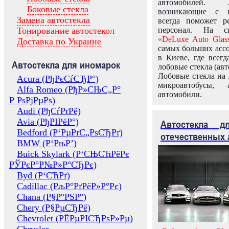
автомобилей.
Боковые стекла
возникающие с в
Замена автостекла
всегда поможет 
Тонирование автостекол
персонал. На ск
«DeLuxe Auto Glas
Доставка по Украине
самых больших ассо
в Киеве, где всег
Автостекла для иномарок
лобовые стекла (авт
Лобовые стекла на 
Acura (РђРєСѓСЂР°)
микроавтобусы, 
Alfa Romeo (РђР»СЊС„Р°
автомобили.
Р РѕРјРµРѕ)
Audi (РђСѓРґРё)
Avia (РђРІРёР°)
Автостекла 
Bedford (Р‘РµРґС„РѕСЂРґ)
отечественных 
BMW (Р‘РњР’)
Buick Skylark (Р‘СЊСЋРёРє
РЎРєР°Р№Р»Р°СЂРє)
Byd (Р‘СЋРґ)
Cadillac (РљР°РґРёР»Р°Рє)
Chana (Р§Р°РЅР°)
Chery (Р§РµСЂРё)
Chevrolet (РЁРµРІСЂРѕР»Рµ)