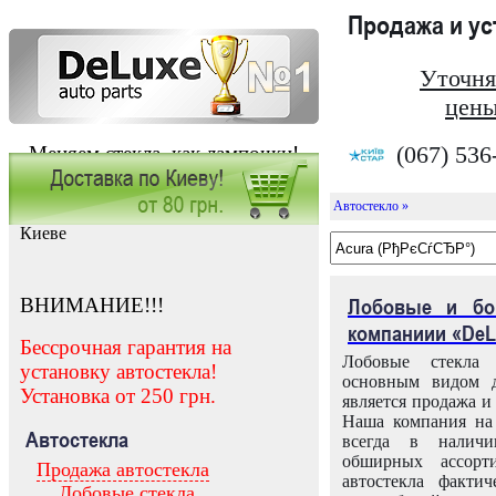
Продажа и у
Уточня
цены
(067) 536
Меняем стекла, как лампочки!
Автостекло »
Заказать установку автостекла в
Киеве
ВНИМАНИЕ!!!
Лобовые и бо
компаниии «DeL
Бессрочная гарантия на
Лобовые стекла
установку автостекла!
основным видом д
Установка от 250 грн.
является продажа и 
Наша компания на 
Автостекла
всегда в налич
обширных ассорт
Продажа автостекла
автостекла факти
Лобовые стекла