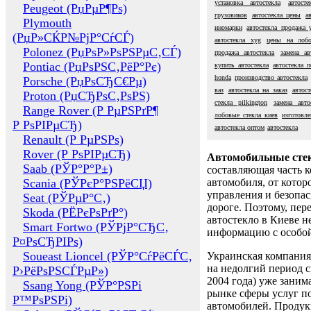
установка автостекла
автост
Peugeot (РџРµР¶Рѕ)
грузовиков
автостекла цены
а
Plymouth
иномарки
автостекла продажа 
(РџР»СЌР№РјР°СѓСЃ)
автостекла xyg
цены на лобо
Polonez (РџРѕР»РѕРЅРµС‚СЃ)
продажа автостекла
замена ав
Pontiac (РџРѕРЅС‚РёР°Рє)
купить автостекла
автостекла 
honda
производство автостекла
Porsche (РџРѕСЂС€Рµ)
ваз
автостекла на заказ
автост
Proton (РџСЂРѕС‚РѕРЅ)
стекла pilkington
замена авто
Range Rover (Р РµРЅРґР¶
лобовые стекла киев
изготовле
Р РѕРІРµСЂ)
автостекла оптом
автостекла
Renault (Р РµРЅРѕ)
Rover (Р РѕРІРµСЂ)
Автомобильные сте
Saab (РЎР°Р°Р±)
составляющая часть 
Scania (РЎРєР°РЅРёСЏ)
автомобиля, от котор
управления и безопа
Seat (РЎРµР°С‚)
дороге. Поэтому, пере
Skoda (РЁРєРѕРґР°)
автостекло в Киеве н
Smart Fortwo (РЎРјР°СЂС‚
информацию с особо
Р¤РѕСЂРІРѕ)
Soueast Lioncel (РЎР°СѓРёСЃС‚
Украинская компания 
на недолгий период с
Р›РёРѕРЅСЃРµР»)
2004 года) уже заним
Ssang Yong (РЎР°РЅРі
рынке сферы услуг п
Р™РѕРЅРі)
автомобилей. Проду