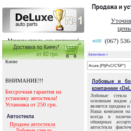
Продажа и у
Уточня
цены
(067) 536
Меняем стекла, как лампочки!
Автостекло »
Заказать установку автостекла в
Киеве
ВНИМАНИЕ!!!
Лобовые и бо
компаниии «DeL
Бессрочная гарантия на
Лобовые стекла
установку автостекла!
основным видом д
Установка от 250 грн.
является продажа и 
Наша компания на 
Автостекла
всегда в налич
обширных ассорт
Продажа автостекла
автостекла факти
Лобовые стекла