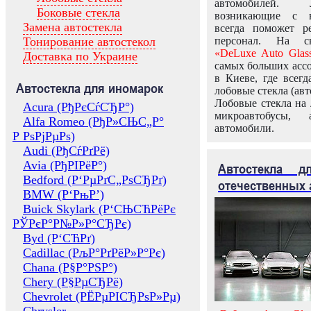
автомобилей.
Боковые стекла
возникающие с в
Замена автостекла
всегда поможет 
Тонирование автостекол
персонал. На ск
«DeLuxe Auto Glas
Доставка по Украине
самых больших ассо
в Киеве, где всег
Автостекла для иномарок
лобовые стекла (авт
Лобовые стекла на 
Acura (РђРєСѓСЂР°)
микроавтобусы, 
Alfa Romeo (РђР»СЊС„Р°
автомобили.
Р РѕРјРµРѕ)
Audi (РђСѓРґРё)
Avia (РђРІРёР°)
Автостекла 
Bedford (Р‘РµРґС„РѕСЂРґ)
отечественных 
BMW (Р‘РњР’)
Buick Skylark (Р‘СЊСЋРёРє
РЎРєР°Р№Р»Р°СЂРє)
Byd (Р‘СЋРґ)
Cadillac (РљР°РґРёР»Р°Рє)
Chana (Р§Р°РЅР°)
Chery (Р§РµСЂРё)
Chevrolet (РЁРµРІСЂРѕР»Рµ)