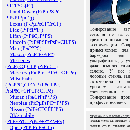
Р›Р°РЅС‡Р°)
Land Rover (Р›РµРЅРґ
Р РѕРІРµСЂ)
Lexus (Р›РµРєСЃСѓСЃ)
Тонирование авт
Liaz (Р›РёР°Р·)
сегодня не толь
Lifan (Р›РёС„Р°РЅ)
средство повышени
Lincoln (Р›РёРЅРєРѕР»СЊРЅ)
эксплуатации. Сов
Man (РњР°РЅ)
применяемые для
Mazda (РњР°Р·РґР°)
барьером для 
Mercedes
ультрафиолета, ул
даже немного сни
(РњРµСЂСЃРµРґРµСЃ)
салоне. У нас м
Mercury (РњРµСЂРєСѓСЂРё)
лобовые стекла, за
Mitsubishi
автомобиля с л
(РњРёС‚СЃСѓР±РёСЃРё,
уровнем затем
РњРёС†СѓР±РёСЃРё)
соответствии с 
Mudan (РњСѓРґР°РЅ)
Тонирование про
профессионально.
Neoplan (РќРµРѕРїР»Р°РЅ)
Nissan (РќРёСЃСЃР°РЅ)
Oldsmobile
Украина
5
из
5
на основе
27
оце
(РћР»РґСЃРјРѕР±Р°Р№Р»)
лобовые стекла для иномарок
а
лобовые стекла
тонировка ав
Opel (РћРїРµР»СЊ)