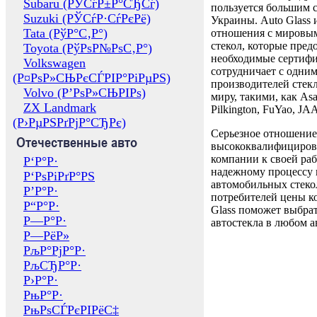
Subaru (РЎСѓР±Р°СЂСѓ)
пользуется большим 
Suzuki (РЎСѓР·СѓРєРё)
Украины. Auto Glass
Tata (РўР°С‚Р°)
отношения с мировы
стекол, которые пред
Toyota (РўРѕР№РѕС‚Р°)
необходимые сертиф
Volkswagen
сотрудничает с одни
(Р¤РѕР»СЊРєСЃРІР°РіРµРЅ)
производителей стекл
Volvo (Р’РѕР»СЊРІРѕ)
миру, такими, как Asa
ZX Landmark
Pilkington, FuYao, 
(Р›РµРЅРґРјР°СЂРє)
Серьезное отношение
Отечественные авто
высококвалифициров
компании к своей раб
Р‘Р°Р·
надежному процессу 
Р‘РѕРіРґР°РЅ
автомобильных стекол
Р’Р°Р·
потребителей цены к
Р“Р°Р·
Glass поможет выбрат
Р—Р°Р·
автостекла в любом а
Р—РёР»
РљР°РјР°Р·
РљСЂР°Р·
Р›Р°Р·
РњР°Р·
РњРѕСЃРєРІРёС‡