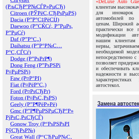
Chrysler
«DeLuxe Auto Glas
(РљСЂР°Р№СЃР»РµСЂ)
клиентам высококач
Citroen (РЎРёС‚СЂРѕРµРЅ)
для иномарок 
автомобилей по
Dacia (Р”Р°С‡РёСЏ)
ценам. Широкий ас
Daewoo (Р”СЌСѓ, Р”РµРѕ,
практически все 
Р”РµСѓ)
модификации авт
Daf (Р”Р°С„)
нашим клиентам 
Daihatsu (Р”Р°Р№С…
нервы, затрачивае
Р°С‚СЃСѓ)
необходимой моде
непосредственно с 
Dodge (Р”РѕРґР¶)
позволяет придержи
Dong Feng (Р”РѕРЅРі
и обеспечивать кл
Р¤РµРЅРі)
надежности и высо
Faw (Р¤Р°РІ)
характеристиках
Fiat (Р¤РёР°С‚)
автостекол.
Ford (Р¤РѕСЂРґ)
Foton (Р¤РѕС‚РѕРЅ)
Замена автосте
Geely (Р”Р¶РёР»Рё)
Gmc (Р”Р¶РµРЅРµСЂР°Р»
РјРѕС‚РѕСЂСЃ)
Gonow Troy (Р“РѕРЅРѕРІ
РўСЂРѕР№)
Great Wall (Р“СЂРµР№С‚