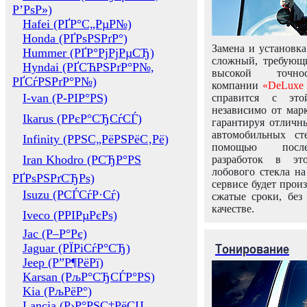
Р’РѕР»)
Hafei (РҐР°С„РµР№)
Honda (РҐРѕРЅРґР°)
Замена и установка
Hummer (РҐР°РјРјРµСЂ)
сложный, требующ
Hyndai (РҐСЋРЅРґР°Р№,
высокой точно
РҐСѓРЅРґР°Р№)
компании
«DeLuxe 
I-van (Р-РІР°РЅ)
справится с это
независимо от марк
Ikarus (РРєР°СЂСѓСЃ)
гарантируя отличны
автомобильных ст
Infinity (РРЅС„РёРЅРёС‚Рё)
помощью посл
Iran Khodro (РСЂР°РЅ
разработок в эт
лобового стекла н
РҐРѕРЅРґСЂРѕ)
сервисе будет прои
Isuzu (РСЃСѓР·Сѓ)
сжатые сроки, без
качестве.
Iveco (РРІРµРєРѕ)
Jac (Р–Р°Рє)
Тонирование
Jaguar (РЇРіСѓР°СЂ)
Jeep (Р”Р¶РёРї)
Karsan (РљР°СЂСЃР°РЅ)
Kia (РљРёР°)
Lancia (Р›Р°РЅС‡РёСЏ,