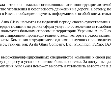
кла
– это очень важная составляющая часть конструкции автомоб
ство управления и безопасность движения на дороге. Поэтому, пе
ло в Киеве необходимо изучить информацию с особой вниматель
Auto Glass, несмотря на недолгий период своего существования 
вердые позиции на рынке сферы услуг по остеклению автомобил
пользуется большим спросом на территории Украины. Auto Glas
я с мировыми производителями стекол, которые предоставляют
каты. Компания сотрудничает с одними из лучших производител
ру, такими, как Asahi Glass Company, Ltd., Pilkington, FuYao, J
 высококвалифицированных специалистов компании к своей ра
у процессу и установки автомобильных стекол. За доступные д
мпания Auto Glass поможет выбрать и установить автостекла в