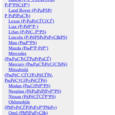
Р›Р°РЅС‡Р°)
Land Rover (Р›РµРЅРґ
Р РѕРІРµСЂ)
Lexus (Р›РµРєСЃСѓСЃ)
Liaz (Р›РёР°Р·)
Lifan (Р›РёС„Р°РЅ)
Lincoln (Р›РёРЅРєРѕР»СЊРЅ)
Man (РњР°РЅ)
Mazda (РњР°Р·РґР°)
Mercedes
(РњРµСЂСЃРµРґРµСЃ)
Mercury (РњРµСЂРєСѓСЂРё)
Mitsubishi
(РњРёС‚СЃСѓР±РёСЃРё,
РњРёС†СѓР±РёСЃРё)
Mudan (РњСѓРґР°РЅ)
Neoplan (РќРµРѕРїР»Р°РЅ)
Nissan (РќРёСЃСЃР°РЅ)
Oldsmobile
(РћР»РґСЃРјРѕР±Р°Р№Р»)
Opel (РћРїРµР»СЊ)