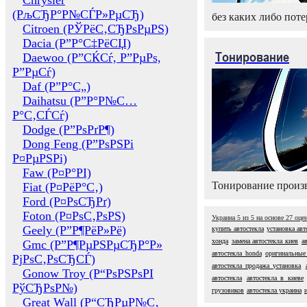
Chrysler
(РљСЂР°Р№СЃР»РµСЂ)
без каких либо поте
Citroen (РЎРёС‚СЂРѕРµРЅ)
Dacia (Р”Р°С‡РёСЏ)
Тонирование
Daewoo (Р”СЌСѓ, Р”РµРѕ,
Р”РµСѓ)
Daf (Р”Р°С„)
Daihatsu (Р”Р°Р№С…
Р°С‚СЃСѓ)
Dodge (Р”РѕРґР¶)
Dong Feng (Р”РѕРЅРі
Р¤РµРЅРі)
Faw (Р¤Р°РІ)
Тонирование произв
Fiat (Р¤РёР°С‚)
Ford (Р¤РѕСЂРґ)
Foton (Р¤РѕС‚РѕРЅ)
Украина
5
из
5
на основе
27
оце
Geely (Р”Р¶РёР»Рё)
купить автостекла
установка авт
хонда
замена автостекла киев
а
Gmc (Р”Р¶РµРЅРµСЂР°Р»
автостекла honda
оригинальные 
РјРѕС‚РѕСЂСЃ)
автостекла продажа установка
Gonow Troy (Р“РѕРЅРѕРІ
автостекла
автостекла в киеве
РўСЂРѕР№)
грузовиков
автостекла украина
Great Wall (Р“СЂРµР№С‚