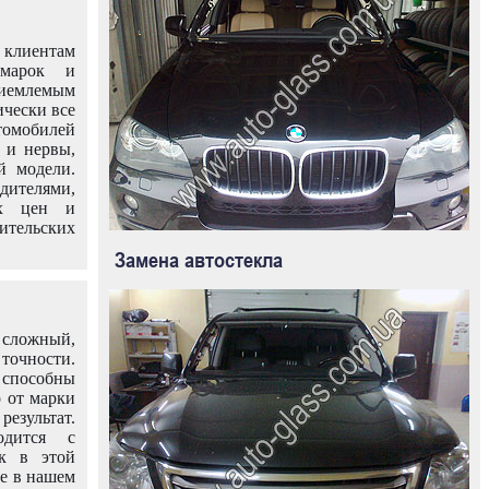
клиентам
омарок и
иемлемым
ически все
омобилей
 и нервы,
й модели.
дителями,
ых цен и
тельских
Замена автостекла
 сложный,
очности.
способны
о от марки
езультат.
одится с
к в этой
ле в нашем