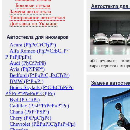
Боковые стекла
Автостекла для
Замена автостекла
Тонирование автостекол
Доставка по Украине
Автостекла для иномарок
Acura (РђРєСѓСЂР°)
Alfa Romeo (РђР»СЊС„Р°
Р РѕРјРµРѕ)
обеспечивать кл
Audi (РђСѓРґРё)
характеристиках пр
Avia (РђРІРёР°)
Bedford (Р‘РµРґС„РѕСЂРґ)
BMW (Р‘РњР’)
Замена автосте
Buick Skylark (Р‘СЊСЋРёРє
РЎРєР°Р№Р»Р°СЂРє)
Byd (Р‘СЋРґ)
Cadillac (РљР°РґРёР»Р°Рє)
Chana (Р§Р°РЅР°)
Chery (Р§РµСЂРё)
Chevrolet (РЁРµРІСЂРѕР»Рµ)