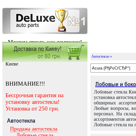
Меняем стекла, как лампочки!
Автостекло »
Заказать установку автостекла в
Киеве
ВНИМАНИЕ!!!
Лобовые и боко
Лобовые стекла Кие
Бессрочная гарантия на
установка автостек
установку автостекла!
обширных ассортим
Установка от 250 грн.
Любые вопросы, во
персонал. На скла
ассортиментов автос
Автостекла
Лобовые стекла на 
Продажа автостекла
Лобовые стекла