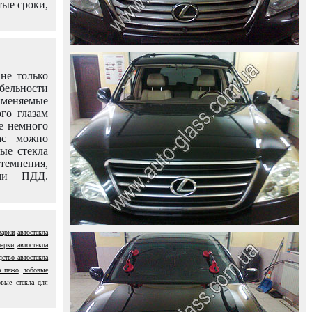
тые сроки,
не только
абельности
именяемые
го глазам
е немного
ас можно
вые стекла
темнения,
ями ПДД.
марки
автостекла
марки
автостекла
дство автостекла
а пежо
лобовые
овые стекла для