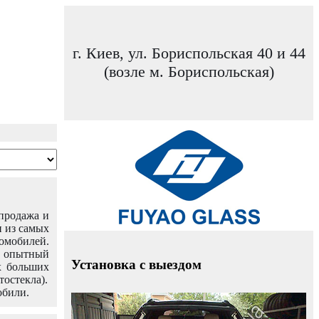
г. Киев, ул. Бориспольская 40 и 44
(возле м. Бориспольская)
 продажа и
н из самых
омобилей.
ш опытный
Установка с выездом
х больших
тостекла).
обили.