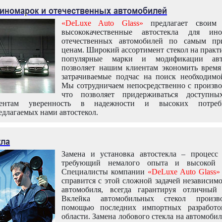
 иномарок и отечественных автомобилей
«DeLuxe Auto Glass»
предлагает своим 
высококачественные автостекла для ин
отечественных автомобилей по самым пр
ценам. Широкий ассортимент стекол на практ
популярные марки и модификации авт
позволяет нашим клиентам экономить время
затрачиваемые подчас на поиск необходимо
Мы сотрудничаем непосредственно с произво
что позволяет придерживаться доступн
иентам уверенность в надежности и высоких потреби
едлагаемых нами автостекол.
кла
Замена и установка автостекла – процесс
требующий немалого опыта и высокой т
Специалисты компании
«DeLuxe Auto Glass»
справится с этой сложной задачей независим
автомобиля, всегда гарантируя отличный р
Вклейка автомобильных стекол произв
помощью последних импортных разработо
области. Замена лобового стекла на автомоби