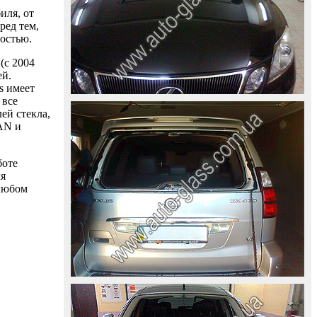
иля, от
ред тем,
ностью.
(с 2004
ей.
s имеет
 все
ей стекла,
AAN и
боте
ля
 любом