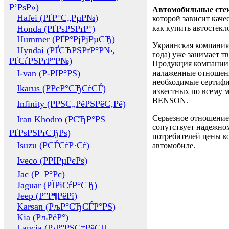
Р’РѕР»)
Автомобильные сте
Hafei (РҐР°С„РµР№)
которой зависит каче
Honda (РҐРѕРЅРґР°)
как купить автостек
Hummer (РҐР°РјРјРµСЂ)
Украинская компания 
Hyndai (РҐСЋРЅРґР°Р№,
года) уже занимает т
РҐСѓРЅРґР°Р№)
Продукция компании 
I-van (Р-РІР°РЅ)
налаженные отношени
необходимые сертифи
Ikarus (РРєР°СЂСѓСЃ)
известных по всему ми
BENSON.
Infinity (РРЅС„РёРЅРёС‚Рё)
Серьезное отношение
Iran Khodro (РСЂР°РЅ
сопутствует надежном
РҐРѕРЅРґСЂРѕ)
потребителей цены ко
Isuzu (РСЃСѓР·Сѓ)
автомобиле.
Iveco (РРІРµРєРѕ)
Jac (Р–Р°Рє)
Jaguar (РЇРіСѓР°СЂ)
Jeep (Р”Р¶РёРї)
Karsan (РљР°СЂСЃР°РЅ)
Kia (РљРёР°)
Lancia (Р›Р°РЅС‡РёСЏ,