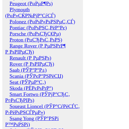
Peugeot (РџРµР¶Рѕ)
Plymouth
(РџР»СЌР№РјР°СѓСЃ)
Polonez (РџРѕР»РѕРЅРµС‚СЃ)
Pontiac (РџРѕРЅС‚РёР°Рє)
Porsche (РџРѕСЂС€Рµ)
Proton (РџСЂРѕС‚РѕРЅ)
Range Rover (Р РµРЅРґР¶
Р РѕРІРµСЂ)
Renault (Р РµРЅРѕ)
Rover (Р РѕРІРµСЂ)
Saab (РЎР°Р°Р±)
Scania (РЎРєР°РЅРёСЏ)
Seat (РЎРµР°С‚)
Skoda (РЁРєРѕРґР°)
Smart Fortwo (РЎРјР°СЂС‚
Р¤РѕСЂРІРѕ)
Soueast Lioncel (РЎР°СѓРёСЃС‚
Р›РёРѕРЅСЃРµР»)
Ssang Yong (РЎР°РЅРі
Р™РѕРЅРі)