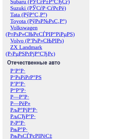
Subaru (РЎСѓР±Р°СЂСѓ)
Suzuki (РЎСѓР·СѓРєРё)
Tata (РўР°С‚Р°)
Toyota (РўРѕР№РѕС‚Р°)
Volkswagen
(Р¤РѕР»СЊРєСЃРІР°РіРµРЅ)
Volvo (Р’РѕР»СЊРІРѕ)
ZX Landmark
(Р›РµРЅРґРјР°СЂРє)
Отечественные авто
Р‘Р°Р·
Р‘РѕРіРґР°РЅ
Р’Р°Р·
Р“Р°Р·
Р—Р°Р·
Р—РёР»
РљР°РјР°Р·
РљСЂР°Р·
Р›Р°Р·
РњР°Р·
РњРѕСЃРєРІРёС‡