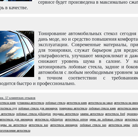
сервисе будет произведена в максимально сжа
рь в качестве.
Тонирование автомобильных стекол сегодня 
дань моде, но и средство повышения комфорт
эксплуатации. Современные материалы, пр
для тонировки, служат барьером для вредно
ультрафиолета, улучшают микроклимат и даж
снижают уровень шума в салоне. У н
затонировать лобовые стекла, задние и боко
автомобиля с любым необходимым уровнем за
в точном соответствии с требовани
одится быстро и профессионально.
нок.
57
клиентских отзывов
остекла киев
установка автостекла
лобовые стекла
автостекла киев
автостекла на заказ
автостекла на ино
втостекла xyg
лобовые стекла для иномарок
тонировка автостекла
лобовые стекла киев
автостекла ино
автостекла
лобовые стекла pilkington
продажа автостекла
замена автостекла
автостекла ford
произво
автостекла для иномарок
автостекла pilkington
автостекла оптом
цены на лобовые стекла
автостекл
цены на автостекла
автостекла ваз
автостекла иномарок
лобовые стекла ваз
автостекла цены
лоб
изготовление автостекла