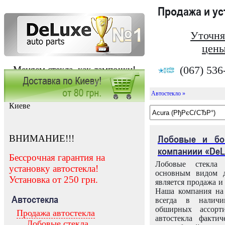
Продажа и у
Уточня
цены
(067) 536
Меняем стекла, как лампочки!
Автостекло »
Заказать установку автостекла в
Киеве
ВНИМАНИЕ!!!
Лобовые и бо
компаниии «DeL
Бессрочная гарантия на
Лобовые стекла
установку автостекла!
основным видом д
Установка от 250 грн.
является продажа и 
Наша компания на 
Автостекла
всегда в налич
обширных ассорт
Продажа автостекла
автостекла факти
Лобовые стекла