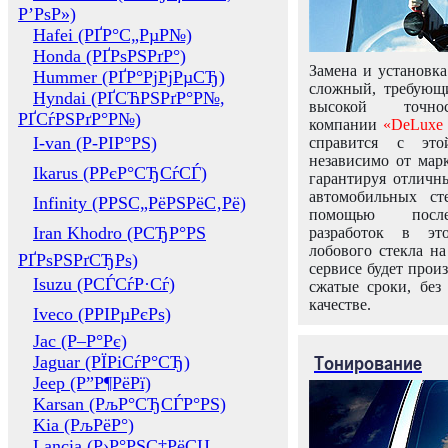
Р’РѕР»)
Hafei (РҐР°С„РµР№)
Honda (РҐРѕРЅРґР°)
Замена и установка
Hummer (РҐР°РјРјРµСЂ)
сложный, требующ
Hyndai (РҐСЋРЅРґР°Р№,
высокой точно
РҐСѓРЅРґР°Р№)
компании
«DeLuxe 
I-van (Р-РІР°РЅ)
справится с это
независимо от марк
Ikarus (РРєР°СЂСѓСЃ)
гарантируя отличны
автомобильных ст
Infinity (РРЅС„РёРЅРёС‚Рё)
помощью посл
Iran Khodro (РСЂР°РЅ
разработок в эт
лобового стекла н
РҐРѕРЅРґСЂРѕ)
сервисе будет прои
Isuzu (РСЃСѓР·Сѓ)
сжатые сроки, без
качестве.
Iveco (РРІРµРєРѕ)
Jac (Р–Р°Рє)
Тонирование
Jaguar (РЇРіСѓР°СЂ)
Jeep (Р”Р¶РёРї)
Karsan (РљР°СЂСЃР°РЅ)
Kia (РљРёР°)
Lancia (Р›Р°РЅС‡РёСЏ,