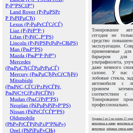
Р›Р°РЅС‡Р°)
Land Rover (Р›РµРЅРґ
Р РѕРІРµСЂ)
Lexus (Р›РµРєСЃСѓСЃ)
Тонирование авт
Liaz (Р›РёР°Р·)
сегодня не толь
Lifan (Р›РёС„Р°РЅ)
средство повышени
Lincoln (Р›РёРЅРєРѕР»СЊРЅ)
эксплуатации. Сов
Man (РњР°РЅ)
применяемые для
Mazda (РњР°Р·РґР°)
барьером для 
Mercedes
ультрафиолета, ул
даже немного сни
(РњРµСЂСЃРµРґРµСЃ)
салоне. У нас м
Mercury (РњРµСЂРєСѓСЂРё)
лобовые стекла, за
Mitsubishi
автомобиля с л
(РњРёС‚СЃСѓР±РёСЃРё,
уровнем затем
РњРёС†СѓР±РёСЃРё)
соответствии с 
Mudan (РњСѓРґР°РЅ)
Тонирование про
профессионально.
Neoplan (РќРµРѕРїР»Р°РЅ)
Nissan (РќРёСЃСЃР°РЅ)
Oldsmobile
Украина
5
из
5
на основе
27
оце
(РћР»РґСЃРјРѕР±Р°Р№Р»)
автостекла в киеве
автостекла 
автостекла
лобовые стекла киев
Opel (РћРїРµР»СЊ)