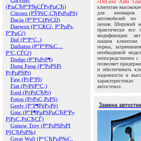
Chrysler
«DeLuxe Auto Glas
(РљСЂР°Р№СЃР»РµСЂ)
клиентам высококач
Citroen (РЎРёС‚СЂРѕРµРЅ)
для иномарок 
автомобилей по
Dacia (Р”Р°С‡РёСЏ)
ценам. Широкий ас
Daewoo (Р”СЌСѓ, Р”РµРѕ,
практически все 
Р”РµСѓ)
модификации авт
Daf (Р”Р°С„)
нашим клиентам 
Daihatsu (Р”Р°Р№С…
нервы, затрачивае
Р°С‚СЃСѓ)
необходимой моде
непосредственно с 
Dodge (Р”РѕРґР¶)
позволяет придержи
Dong Feng (Р”РѕРЅРі
и обеспечивать кл
Р¤РµРЅРі)
надежности и высо
Faw (Р¤Р°РІ)
характеристиках
Fiat (Р¤РёР°С‚)
автостекол.
Ford (Р¤РѕСЂРґ)
Foton (Р¤РѕС‚РѕРЅ)
Замена автосте
Geely (Р”Р¶РёР»Рё)
Gmc (Р”Р¶РµРЅРµСЂР°Р»
РјРѕС‚РѕСЂСЃ)
Gonow Troy (Р“РѕРЅРѕРІ
РўСЂРѕР№)
Great Wall (Р“СЂРµР№С‚