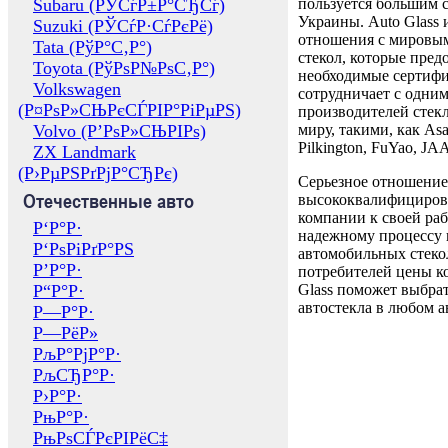
Subaru (РЎСѓР±Р°СЂСѓ)
пользуется большим 
Украины. Auto Glass
Suzuki (РЎСѓР·СѓРєРё)
отношения с мировы
Tata (РўР°С‚Р°)
стекол, которые пред
Toyota (РўРѕР№РѕС‚Р°)
необходимые сертиф
Volkswagen
сотрудничает с одни
(Р¤РѕР»СЊРєСЃРІР°РіРµРЅ)
производителей стекл
Volvo (Р’РѕР»СЊРІРѕ)
миру, такими, как Asa
Pilkington, FuYao, 
ZX Landmark
(Р›РµРЅРґРјР°СЂРє)
Серьезное отношение
Отечественные авто
высококвалифициров
компании к своей раб
Р‘Р°Р·
надежному процессу 
Р‘РѕРіРґР°РЅ
автомобильных стекол
Р’Р°Р·
потребителей цены к
Р“Р°Р·
Glass поможет выбрат
автостекла в любом а
Р—Р°Р·
Р—РёР»
РљР°РјР°Р·
РљСЂР°Р·
Р›Р°Р·
РњР°Р·
РњРѕСЃРєРІРёС‡