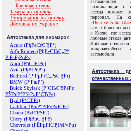
автомобилей.
Боковые стекла
возникающие с в
Замена автостекла
всегда поможет 
Тонирование автостекол
персонал. На ск
«DeLuxe Auto Glas
Доставка по Украине
самых больших ассо
в Киеве, где всег
Автостекла для иномарок
лобовые стекла (авт
Лобовые стекла на 
Acura (РђРєСѓСЂР°)
микроавтобусы, 
Alfa Romeo (РђР»СЊС„Р°
автомобили.
Р РѕРјРµРѕ)
Audi (РђСѓРґРё)
Avia (РђРІРёР°)
Автостекла 
Bedford (Р‘РµРґС„РѕСЂРґ)
отечественных 
BMW (Р‘РњР’)
Buick Skylark (Р‘СЊСЋРёРє
РЎРєР°Р№Р»Р°СЂРє)
Byd (Р‘СЋРґ)
Cadillac (РљР°РґРёР»Р°Рє)
Chana (Р§Р°РЅР°)
Chery (Р§РµСЂРё)
Chevrolet (РЁРµРІСЂРѕР»Рµ)