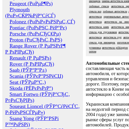
иномарок
замена автостекла кие
Peugeot (РџРµР¶Рѕ)
лобовые стекла
автостекла це
Plymouth
стекла ваз
лобовые автостекла
(РџР»СЌР№РјР°СѓСЃ)
автостекла
оригинальные автос
Polonez (РџРѕР»РѕРЅРµС‚СЃ)
автостекла
автостекла на ино
Pontiac (РџРѕРЅС‚РёР°Рє)
автостекла киев
автостекла ин
стекла для грузовиков
автостек
Porsche (РџРѕСЂС€Рµ)
автостекла
автостекла xyg
авто
Proton (РџСЂРѕС‚РѕРЅ)
стекла для иномарок
изготовле
Range Rover (Р РµРЅРґР¶
установка
автостекла pilkington
Р РѕРІРµСЂ)
оптом
Renault (Р РµРЅРѕ)
Автомобильные сте
Rover (Р РѕРІРµСЂ)
составляющая часть 
Saab (РЎР°Р°Р±)
автомобиля, от котор
Scania (РЎРєР°РЅРёСЏ)
управления и безопа
Seat (РЎРµР°С‚)
дороге. Поэтому, пере
Skoda (РЁРєРѕРґР°)
автостекло в Киеве н
Smart Fortwo (РЎРјР°СЂС‚
информацию с особо
Р¤РѕСЂРІРѕ)
Украинская компания 
Soueast Lioncel (РЎР°СѓРёСЃС‚
на недолгий период с
Р›РёРѕРЅСЃРµР»)
2004 года) уже заним
Ssang Yong (РЎР°РЅРі
рынке сферы услуг п
Р™РѕРЅРі)
автомобилей. Проду