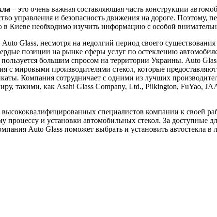
кла
– это очень важная составляющая часть конструкции автомоб
ство управления и безопасность движения на дороге. Поэтому, пе
ло в Киеве необходимо изучить информацию с особой вниматель
Auto Glass, несмотря на недолгий период своего существования 
вердые позиции на рынке сферы услуг по остеклению автомобил
пользуется большим спросом на территории Украины. Auto Glas
я с мировыми производителями стекол, которые предоставляют
каты. Компания сотрудничает с одними из лучших производител
ру, такими, как Asahi Glass Company, Ltd., Pilkington, FuYao, J
 высококвалифицированных специалистов компании к своей ра
у процессу и установки автомобильных стекол. За доступные д
мпания Auto Glass поможет выбрать и установить автостекла в