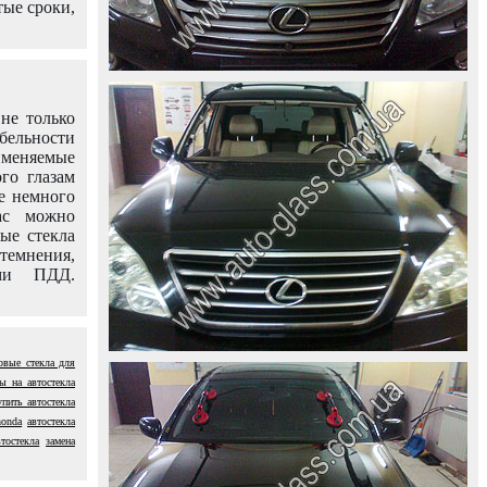
тые сроки,
не только
абельности
именяемые
го глазам
е немного
ас можно
вые стекла
темнения,
ями ПДД.
овые стекла для
ы на автостекла
упить автостекла
honda
автостекла
тостекла
замена