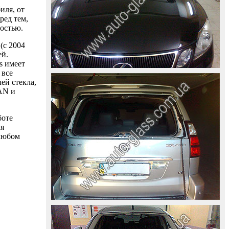
иля, от
ред тем,
ностью.
(с 2004
ей.
s имеет
 все
ей стекла,
AAN и
боте
ля
 любом