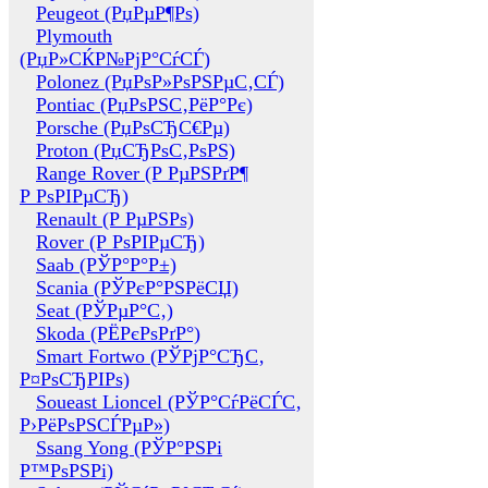
Peugeot (РџРµР¶Рѕ)
Plymouth
(РџР»СЌР№РјР°СѓСЃ)
Polonez (РџРѕР»РѕРЅРµС‚СЃ)
Pontiac (РџРѕРЅС‚РёР°Рє)
Porsche (РџРѕСЂС€Рµ)
Proton (РџСЂРѕС‚РѕРЅ)
Range Rover (Р РµРЅРґР¶
Р РѕРІРµСЂ)
Renault (Р РµРЅРѕ)
Rover (Р РѕРІРµСЂ)
Saab (РЎР°Р°Р±)
Scania (РЎРєР°РЅРёСЏ)
Seat (РЎРµР°С‚)
Skoda (РЁРєРѕРґР°)
Smart Fortwo (РЎРјР°СЂС‚
Р¤РѕСЂРІРѕ)
Soueast Lioncel (РЎР°СѓРёСЃС‚
Р›РёРѕРЅСЃРµР»)
Ssang Yong (РЎР°РЅРі
Р™РѕРЅРі)