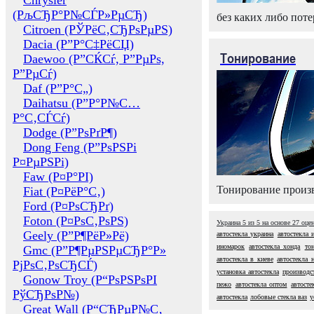
Chrysler
(РљСЂР°Р№СЃР»РµСЂ)
без каких либо поте
Citroen (РЎРёС‚СЂРѕРµРЅ)
Dacia (Р”Р°С‡РёСЏ)
Тонирование
Daewoo (Р”СЌСѓ, Р”РµРѕ,
Р”РµСѓ)
Daf (Р”Р°С„)
Daihatsu (Р”Р°Р№С…
Р°С‚СЃСѓ)
Dodge (Р”РѕРґР¶)
Dong Feng (Р”РѕРЅРі
Р¤РµРЅРі)
Faw (Р¤Р°РІ)
Тонирование произв
Fiat (Р¤РёР°С‚)
Ford (Р¤РѕСЂРґ)
Foton (Р¤РѕС‚РѕРЅ)
Украина
5
из
5
на основе
27
оце
Geely (Р”Р¶РёР»Рё)
автостекла украина
автостекла 
иномарок
автостекла хонда
то
Gmc (Р”Р¶РµРЅРµСЂР°Р»
автостекла в киеве
автостекла 
РјРѕС‚РѕСЂСЃ)
установка автостекла
производс
Gonow Troy (Р“РѕРЅРѕРІ
пежо
автостекла оптом
автосте
РўСЂРѕР№)
автостекла
лобовые стекла ваз
у
Great Wall (Р“СЂРµР№С‚