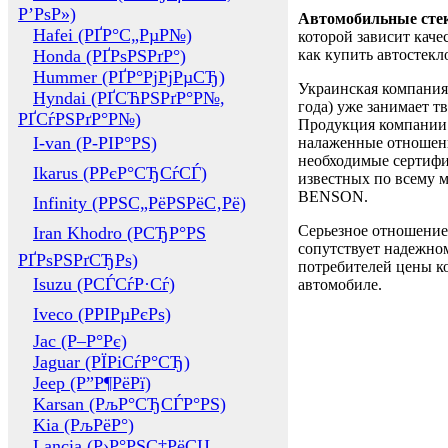
Р’РѕР»)
Автомобильные сте
Hafei (РҐР°С„РµР№)
которой зависит каче
Honda (РҐРѕРЅРґР°)
как купить автостек
Hummer (РҐР°РјРјРµСЂ)
Украинская компания 
Hyndai (РҐСЋРЅРґР°Р№,
года) уже занимает т
РҐСѓРЅРґР°Р№)
Продукция компании 
I-van (Р-РІР°РЅ)
налаженные отношени
необходимые сертифи
Ikarus (РРєР°СЂСѓСЃ)
известных по всему ми
BENSON.
Infinity (РРЅС„РёРЅРёС‚Рё)
Серьезное отношение
Iran Khodro (РСЂР°РЅ
сопутствует надежном
РҐРѕРЅРґСЂРѕ)
потребителей цены ко
Isuzu (РСЃСѓР·Сѓ)
автомобиле.
Iveco (РРІРµРєРѕ)
Jac (Р–Р°Рє)
Jaguar (РЇРіСѓР°СЂ)
Jeep (Р”Р¶РёРї)
Karsan (РљР°СЂСЃР°РЅ)
Kia (РљРёР°)
Lancia (Р›Р°РЅС‡РёСЏ,