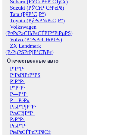
Subaru (РЎСѓР±Р°СЂСѓ)
Suzuki (РЎСѓР·СѓРєРё)
Tata (РўР°С‚Р°)
Toyota (РўРѕР№РѕС‚Р°)
Volkswagen
(Р¤РѕР»СЊРєСЃРІР°РіРµРЅ)
Volvo (Р’РѕР»СЊРІРѕ)
ZX Landmark
(Р›РµРЅРґРјР°СЂРє)
Отечественные авто
Р‘Р°Р·
Р‘РѕРіРґР°РЅ
Р’Р°Р·
Р“Р°Р·
Р—Р°Р·
Р—РёР»
РљР°РјР°Р·
РљСЂР°Р·
Р›Р°Р·
РњР°Р·
РњРѕСЃРєРІРёС‡