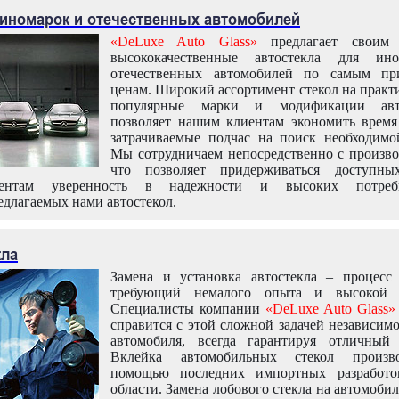
 иномарок и отечественных автомобилей
«DeLuxe Auto Glass»
предлагает своим 
высококачественные автостекла для ин
отечественных автомобилей по самым пр
ценам. Широкий ассортимент стекол на практ
популярные марки и модификации авт
позволяет нашим клиентам экономить время
затрачиваемые подчас на поиск необходимо
Мы сотрудничаем непосредственно с произво
что позволяет придерживаться доступн
иентам уверенность в надежности и высоких потреби
едлагаемых нами автостекол.
кла
Замена и установка автостекла – процесс
требующий немалого опыта и высокой т
Специалисты компании
«DeLuxe Auto Glass»
справится с этой сложной задачей независим
автомобиля, всегда гарантируя отличный р
Вклейка автомобильных стекол произв
помощью последних импортных разработо
области. Замена лобового стекла на автомоби