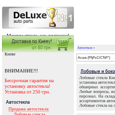
Меняем стекла, как лампочки!
Автостекло »
Заказать установку автостекла в
Киеве
ВНИМАНИЕ!!!
Лобовые и боко
Лобовые стекла Кие
Бессрочная гарантия на
установка автостек
установку автостекла!
обширных ассортим
Установка от 250 грн.
Любые вопросы, во
персонал. На скла
ассортиментов автос
Автостекла
Лобовые стекла на 
Продажа автостекла
Лобовые стекла