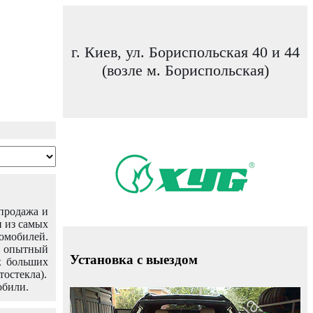
г. Киев, ул. Бориспольская 40 и 44
(возле м. Бориспольская)
 продажа и
н из самых
омобилей.
ш опытный
Установка с выездом
х больших
тостекла).
обили.