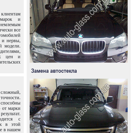
клиентам
омарок и
иемлемым
ически все
омобилей
 и нервы,
й модели.
дителями,
ых цен и
тельских
Замена автостекла
 сложный,
очности.
способны
о от марки
езультат.
одится с
к в этой
ле в нашем