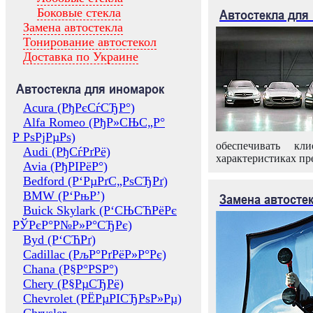
Боковые стекла
Автостекла для
Замена автостекла
Тонирование автостекол
Доставка по Украине
Автостекла для иномарок
Acura (РђРєСѓСЂР°)
Alfa Romeo (РђР»СЊС„Р°
Р РѕРјРµРѕ)
обеспечивать кл
Audi (РђСѓРґРё)
характеристиках пр
Avia (РђРІРёР°)
Bedford (Р‘РµРґС„РѕСЂРґ)
BMW (Р‘РњР’)
Замена автосте
Buick Skylark (Р‘СЊСЋРёРє
РЎРєР°Р№Р»Р°СЂРє)
Byd (Р‘СЋРґ)
Cadillac (РљР°РґРёР»Р°Рє)
Chana (Р§Р°РЅР°)
Chery (Р§РµСЂРё)
Chevrolet (РЁРµРІСЂРѕР»Рµ)