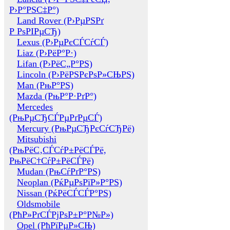
Р›Р°РЅС‡Р°)
Land Rover (Р›РµРЅРґ
Р РѕРІРµСЂ)
Lexus (Р›РµРєСЃСѓСЃ)
Liaz (Р›РёР°Р·)
Lifan (Р›РёС„Р°РЅ)
Lincoln (Р›РёРЅРєРѕР»СЊРЅ)
Man (РњР°РЅ)
Mazda (РњР°Р·РґР°)
Mercedes
(РњРµСЂСЃРµРґРµСЃ)
Mercury (РњРµСЂРєСѓСЂРё)
Mitsubishi
(РњРёС‚СЃСѓР±РёСЃРё,
РњРёС†СѓР±РёСЃРё)
Mudan (РњСѓРґР°РЅ)
Neoplan (РќРµРѕРїР»Р°РЅ)
Nissan (РќРёСЃСЃР°РЅ)
Oldsmobile
(РћР»РґСЃРјРѕР±Р°Р№Р»)
Opel (РћРїРµР»СЊ)