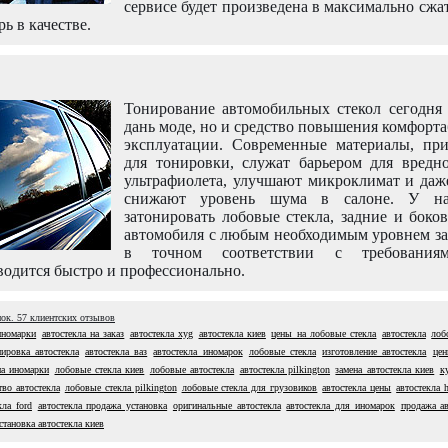
сервисе будет произведена в максимально сжа
рь в качестве.
Тонирование автомобильных стекол сегодня 
дань моде, но и средство повышения комфорт
эксплуатации. Современные материалы, пр
для тонировки, служат барьером для вредно
ультрафиолета, улучшают микроклимат и даж
снижают уровень шума в салоне. У н
затонировать лобовые стекла, задние и боко
автомобиля с любым необходимым уровнем за
в точном соответствии с требовани
одится быстро и профессионально.
нок.
57
клиентских отзывов
иномарки
автостекла на заказ
автостекла xyg
автостекла киев
цены на лобовые стекла
автостекла
лоб
нировка автостекла
автостекла ваз
автостекла иномарок
лобовые стекла
изготовление автостекла
цен
на иномарки
лобовые стекла киев
лобовые автостекла
автостекла pilkington
замена автостекла киев
к
тво автостекла
лобовые стекла pilkington
лобовые стекла для грузовиков
автостекла цены
автостекла 
кла ford
автостекла продажа установка
оригинальные автостекла
автостекла для иномарок
продажа ав
становка автостекла киев