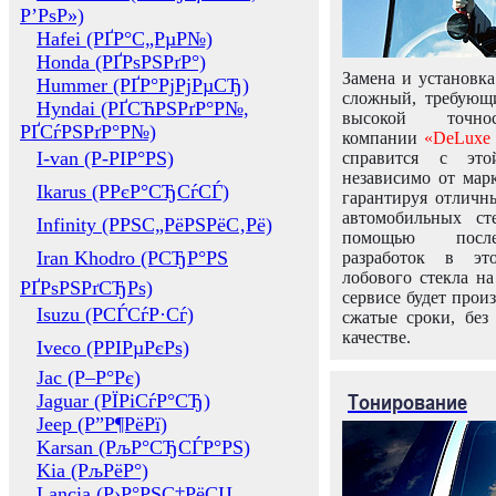
Р’РѕР»)
Hafei (РҐР°С„РµР№)
Honda (РҐРѕРЅРґР°)
Замена и установка
Hummer (РҐР°РјРјРµСЂ)
сложный, требующ
Hyndai (РҐСЋРЅРґР°Р№,
высокой точно
РҐСѓРЅРґР°Р№)
компании
«DeLuxe 
I-van (Р-РІР°РЅ)
справится с это
независимо от марк
Ikarus (РРєР°СЂСѓСЃ)
гарантируя отличны
автомобильных ст
Infinity (РРЅС„РёРЅРёС‚Рё)
помощью посл
Iran Khodro (РСЂР°РЅ
разработок в эт
лобового стекла н
РҐРѕРЅРґСЂРѕ)
сервисе будет прои
Isuzu (РСЃСѓР·Сѓ)
сжатые сроки, без
качестве.
Iveco (РРІРµРєРѕ)
Jac (Р–Р°Рє)
Тонирование
Jaguar (РЇРіСѓР°СЂ)
Jeep (Р”Р¶РёРї)
Karsan (РљР°СЂСЃР°РЅ)
Kia (РљРёР°)
Lancia (Р›Р°РЅС‡РёСЏ,