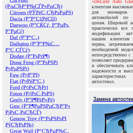
Chrysler
«DeLuxe Auto Glas
(РљСЂР°Р№СЃР»РµСЂ)
клиентам высококач
Citroen (РЎРёС‚СЂРѕРµРЅ)
для иномарок 
автомобилей по
Dacia (Р”Р°С‡РёСЏ)
ценам. Широкий ас
Daewoo (Р”СЌСѓ, Р”РµРѕ,
практически все 
Р”РµСѓ)
модификации авт
Daf (Р”Р°С„)
нашим клиентам 
Daihatsu (Р”Р°Р№С…
нервы, затрачивае
Р°С‚СЃСѓ)
необходимой моде
непосредственно с 
Dodge (Р”РѕРґР¶)
позволяет придержи
Dong Feng (Р”РѕРЅРі
и обеспечивать кл
Р¤РµРЅРі)
надежности и высо
Faw (Р¤Р°РІ)
характеристиках
Fiat (Р¤РёР°С‚)
автостекол.
Ford (Р¤РѕСЂРґ)
Foton (Р¤РѕС‚РѕРЅ)
Замена автосте
Geely (Р”Р¶РёР»Рё)
Gmc (Р”Р¶РµРЅРµСЂР°Р»
РјРѕС‚РѕСЂСЃ)
Gonow Troy (Р“РѕРЅРѕРІ
РўСЂРѕР№)
Great Wall (Р“СЂРµР№С‚