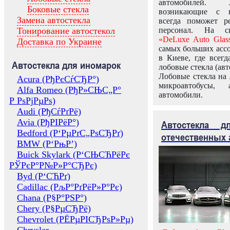
автомобилей.
Боковые стекла
возникающие с в
Замена автостекла
всегда поможет 
Тонирование автостекол
персонал. На ск
«DeLuxe Auto Glas
Доставка по Украине
самых больших ассо
в Киеве, где всег
Автостекла для иномарок
лобовые стекла (авт
Лобовые стекла на 
Acura (РђРєСѓСЂР°)
микроавтобусы, 
Alfa Romeo (РђР»СЊС„Р°
автомобили.
Р РѕРјРµРѕ)
Audi (РђСѓРґРё)
Avia (РђРІРёР°)
Автостекла 
Bedford (Р‘РµРґС„РѕСЂРґ)
отечественных 
BMW (Р‘РњР’)
Buick Skylark (Р‘СЊСЋРёРє
РЎРєР°Р№Р»Р°СЂРє)
Byd (Р‘СЋРґ)
Cadillac (РљР°РґРёР»Р°Рє)
Chana (Р§Р°РЅР°)
Chery (Р§РµСЂРё)
Chevrolet (РЁРµРІСЂРѕР»Рµ)