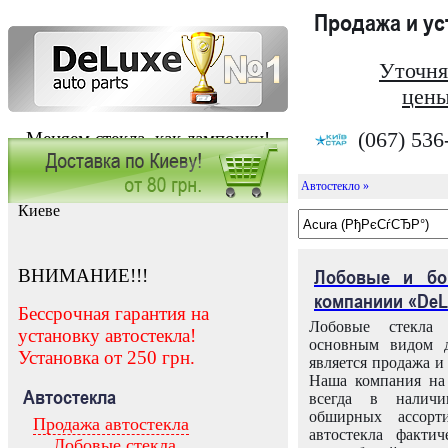
Продажа и у
Уточня
цены
(067) 536
Меняем стекла, как лампочки!
Автостекло »
Заказать установку автостекла в
Киеве
ВНИМАНИЕ!!!
Лобовые и бо
компаниии «DeL
Бессрочная гарантия на
Лобовые стекла
установку автостекла!
основным видом д
Установка от 250 грн.
является продажа и 
Наша компания на 
Автостекла
всегда в налич
обширных ассорт
Продажа автостекла
автостекла факти
Лобовые стекла