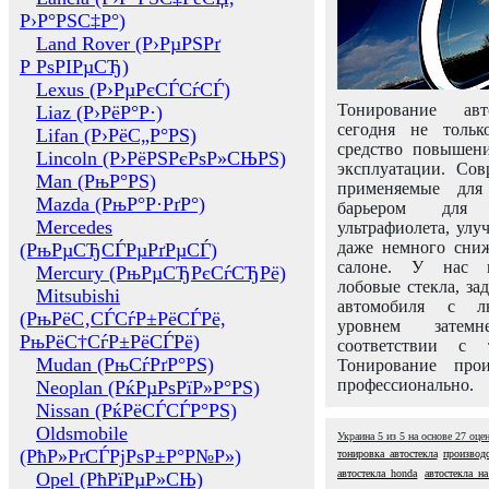
Р›Р°РЅС‡Р°)
Land Rover (Р›РµРЅРґ
Р РѕРІРµСЂ)
Lexus (Р›РµРєСЃСѓСЃ)
Тонирование авт
Liaz (Р›РёР°Р·)
сегодня не толь
Lifan (Р›РёС„Р°РЅ)
средство повышени
Lincoln (Р›РёРЅРєРѕР»СЊРЅ)
эксплуатации. Сов
Man (РњР°РЅ)
применяемые для
Mazda (РњР°Р·РґР°)
барьером для 
Mercedes
ультрафиолета, ул
даже немного сни
(РњРµСЂСЃРµРґРµСЃ)
салоне. У нас м
Mercury (РњРµСЂРєСѓСЂРё)
лобовые стекла, за
Mitsubishi
автомобиля с л
(РњРёС‚СЃСѓР±РёСЃРё,
уровнем затем
РњРёС†СѓР±РёСЃРё)
соответствии с 
Mudan (РњСѓРґР°РЅ)
Тонирование про
профессионально.
Neoplan (РќРµРѕРїР»Р°РЅ)
Nissan (РќРёСЃСЃР°РЅ)
Oldsmobile
Украина
5
из
5
на основе
27
оце
(РћР»РґСЃРјРѕР±Р°Р№Р»)
тонировка автостекла
производс
автостекла honda
автостекла на
Opel (РћРїРµР»СЊ)