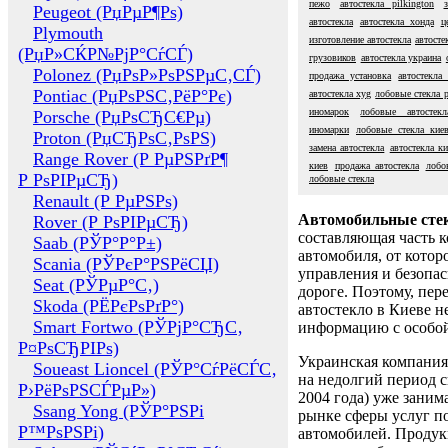
пежо
автостекла pilkington
Peugeot (РџРµР¶Рѕ)
автостекла
автостекла хонда
ц
Plymouth
изготовление автостекла
автосте
(РџР»СЌР№РјР°СѓСЃ)
грузовиков
автостекла украина
Polonez (РџРѕР»РѕРЅРµС‚СЃ)
продажа установка
автостекла
Pontiac (РџРѕРЅС‚РёР°Рє)
автостекла xyg
лобовые стекла p
иномарок
лобовые автостекл
Porsche (РџРѕСЂС€Рµ)
иномарки
лобовые стекла кие
Proton (РџСЂРѕС‚РѕРЅ)
замена автостекла
автостекла к
Range Rover (Р РµРЅРґР¶
киев
продажа автостекла
лобо
Р РѕРІРµСЂ)
лобовые стекла
Renault (Р РµРЅРѕ)
Автомобильные сте
Rover (Р РѕРІРµСЂ)
составляющая часть 
Saab (РЎР°Р°Р±)
автомобиля, от котор
Scania (РЎРєР°РЅРёСЏ)
управления и безопа
Seat (РЎРµР°С‚)
дороге. Поэтому, пере
Skoda (РЁРєРѕРґР°)
автостекло в Киеве н
Smart Fortwo (РЎРјР°СЂС‚
информацию с особо
Р¤РѕСЂРІРѕ)
Украинская компания 
Soueast Lioncel (РЎР°СѓРёСЃС‚
на недолгий период с
Р›РёРѕРЅСЃРµР»)
2004 года) уже заним
Ssang Yong (РЎР°РЅРі
рынке сферы услуг п
Р™РѕРЅРі)
автомобилей. Проду