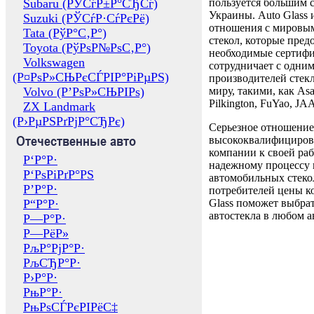
Subaru (РЎСѓР±Р°СЂСѓ)
пользуется большим 
Украины. Auto Glass
Suzuki (РЎСѓР·СѓРєРё)
отношения с мировы
Tata (РўР°С‚Р°)
стекол, которые пред
Toyota (РўРѕР№РѕС‚Р°)
необходимые сертиф
Volkswagen
сотрудничает с одни
(Р¤РѕР»СЊРєСЃРІР°РіРµРЅ)
производителей стекл
Volvo (Р’РѕР»СЊРІРѕ)
миру, такими, как Asa
Pilkington, FuYao, 
ZX Landmark
(Р›РµРЅРґРјР°СЂРє)
Серьезное отношение
Отечественные авто
высококвалифициров
компании к своей раб
Р‘Р°Р·
надежному процессу 
Р‘РѕРіРґР°РЅ
автомобильных стекол
Р’Р°Р·
потребителей цены к
Р“Р°Р·
Glass поможет выбрат
автостекла в любом а
Р—Р°Р·
Р—РёР»
РљР°РјР°Р·
РљСЂР°Р·
Р›Р°Р·
РњР°Р·
РњРѕСЃРєРІРёС‡