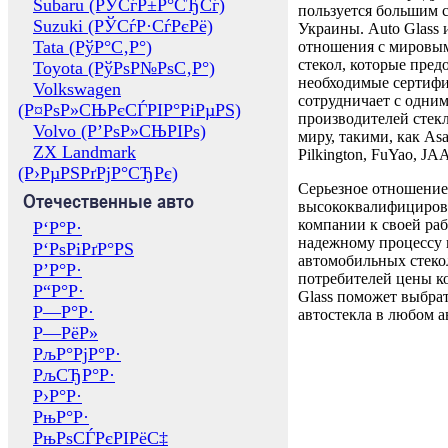
Subaru (РЎСѓР±Р°СЂСѓ)
пользуется большим 
Suzuki (РЎСѓР·СѓРєРё)
Украины. Auto Glass
Tata (РўР°С‚Р°)
отношения с мировы
стекол, которые пред
Toyota (РўРѕР№РѕС‚Р°)
необходимые сертиф
Volkswagen
сотрудничает с одни
(Р¤РѕР»СЊРєСЃРІР°РіРµРЅ)
производителей стекл
Volvo (Р’РѕР»СЊРІРѕ)
миру, такими, как Asa
ZX Landmark
Pilkington, FuYao, 
(Р›РµРЅРґРјР°СЂРє)
Серьезное отношение
Отечественные авто
высококвалифициров
компании к своей раб
Р‘Р°Р·
надежному процессу 
Р‘РѕРіРґР°РЅ
автомобильных стекол
Р’Р°Р·
потребителей цены к
Р“Р°Р·
Glass поможет выбрат
Р—Р°Р·
автостекла в любом а
Р—РёР»
РљР°РјР°Р·
РљСЂР°Р·
Р›Р°Р·
РњР°Р·
РњРѕСЃРєРІРёС‡