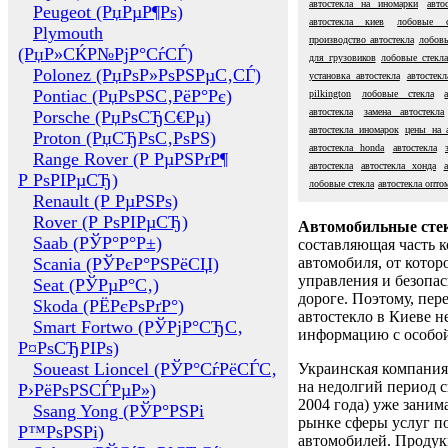
автостекла на иномарки
авто
Peugeot (РџРµР¶Рѕ)
автостекла киев
лобовые с
Plymouth
производство автостекла
лобовы
(РџР»СЌР№РјР°СѓСЃ)
для грузовиков
лобовые стекл
Polonez (РџРѕР»РѕРЅРµС‚СЃ)
установка автостекла
автостекл
Pontiac (РџРѕРЅС‚РёР°Рє)
pilkington
лобовые стекла
автостекла
замена автостекла
Porsche (РџРѕСЂС€Рµ)
автостекла иномарок
цены на а
Proton (РџСЂРѕС‚РѕРЅ)
автостекла honda
автостекла
Range Rover (Р РµРЅРґР¶
автостекла
автостекла хонда
Р РѕРІРµСЂ)
лобовые стекла
автостекла опто
Renault (Р РµРЅРѕ)
Rover (Р РѕРІРµСЂ)
Автомобильные сте
Saab (РЎР°Р°Р±)
составляющая часть 
Scania (РЎРєР°РЅРёСЏ)
автомобиля, от котор
управления и безопа
Seat (РЎРµР°С‚)
дороге. Поэтому, пере
Skoda (РЁРєРѕРґР°)
автостекло в Киеве н
Smart Fortwo (РЎРјР°СЂС‚
информацию с особо
Р¤РѕСЂРІРѕ)
Soueast Lioncel (РЎР°СѓРёСЃС‚
Украинская компания 
на недолгий период с
Р›РёРѕРЅСЃРµР»)
2004 года) уже заним
Ssang Yong (РЎР°РЅРі
рынке сферы услуг п
Р™РѕРЅРі)
автомобилей. Проду