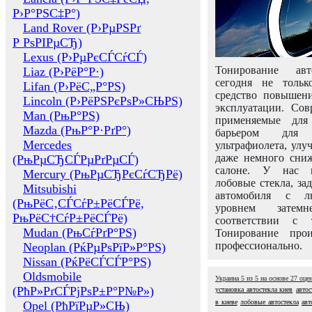
Р›Р°РЅС‡Р°)
Land Rover (Р›РµРЅРґ
Р РѕРІРµСЂ)
Lexus (Р›РµРєСЃСѓСЃ)
Тонирование авт
Liaz (Р›РёР°Р·)
сегодня не толь
Lifan (Р›РёС„Р°РЅ)
средство повышени
Lincoln (Р›РёРЅРєРѕР»СЊРЅ)
эксплуатации. Сов
Man (РњР°РЅ)
применяемые для
Mazda (РњР°Р·РґР°)
барьером для 
Mercedes
ультрафиолета, ул
даже немного сни
(РњРµСЂСЃРµРґРµСЃ)
салоне. У нас м
Mercury (РњРµСЂРєСѓСЂРё)
лобовые стекла, за
Mitsubishi
автомобиля с л
(РњРёС‚СЃСѓР±РёСЃРё,
уровнем затем
РњРёС†СѓР±РёСЃРё)
соответствии с 
Mudan (РњСѓРґР°РЅ)
Тонирование про
профессионально.
Neoplan (РќРµРѕРїР»Р°РЅ)
Nissan (РќРёСЃСЃР°РЅ)
Oldsmobile
Украина
5
из
5
на основе
27
оце
(РћР»РґСЃРјРѕР±Р°Р№Р»)
установка автостекла киев
автос
в киеве
лобовые автостекла
авт
Opel (РћРїРµР»СЊ)