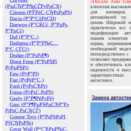
Chrysler
«DeLuxe Auto Glas
(РљСЂР°Р№СЃР»РµСЂ)
клиентам высококач
Citroen (РЎРёС‚СЂРѕРµРЅ)
для иномарок 
автомобилей по
Dacia (Р”Р°С‡РёСЏ)
ценам. Широкий ас
Daewoo (Р”СЌСѓ, Р”РµРѕ,
практически все 
Р”РµСѓ)
модификации авт
Daf (Р”Р°С„)
нашим клиентам 
Daihatsu (Р”Р°Р№С…
нервы, затрачивае
Р°С‚СЃСѓ)
необходимой моде
непосредственно с 
Dodge (Р”РѕРґР¶)
позволяет придержи
Dong Feng (Р”РѕРЅРі
и обеспечивать кл
Р¤РµРЅРі)
надежности и высо
Faw (Р¤Р°РІ)
характеристиках
Fiat (Р¤РёР°С‚)
автостекол.
Ford (Р¤РѕСЂРґ)
Foton (Р¤РѕС‚РѕРЅ)
Замена автосте
Geely (Р”Р¶РёР»Рё)
Gmc (Р”Р¶РµРЅРµСЂР°Р»
РјРѕС‚РѕСЂСЃ)
Gonow Troy (Р“РѕРЅРѕРІ
РўСЂРѕР№)
Great Wall (Р“СЂРµР№С‚