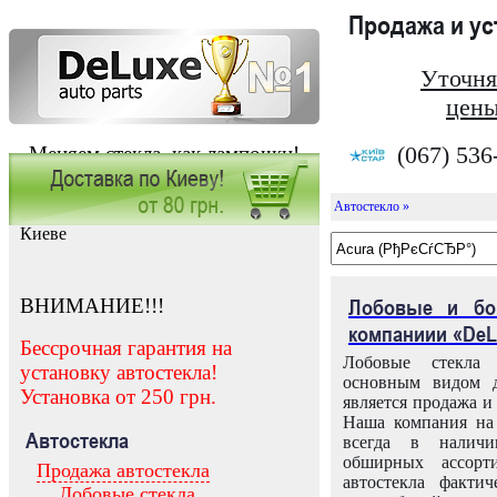
Продажа и у
Уточня
цены
(067) 536
Меняем стекла, как лампочки!
Автостекло »
Заказать установку автостекла в
Киеве
ВНИМАНИЕ!!!
Лобовые и бо
компаниии «DeL
Бессрочная гарантия на
Лобовые стекла
установку автостекла!
основным видом д
Установка от 250 грн.
является продажа и 
Наша компания на 
Автостекла
всегда в налич
обширных ассорт
Продажа автостекла
автостекла факти
Лобовые стекла