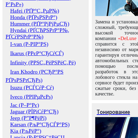
Р’РѕР»)
Hafei (РҐР°С„РµР№)
Honda (РҐРѕРЅРґР°)
Замена и установка
Hummer (РҐР°РјРјРµСЂ)
сложный, требующ
Hyndai (РҐСЋРЅРґР°Р№,
высокой точно
РҐСѓРЅРґР°Р№)
компании
«DeLuxe 
I-van (Р-РІР°РЅ)
справится с это
независимо от марк
Ikarus (РРєР°СЂСѓСЃ)
гарантируя отличны
автомобильных ст
Infinity (РРЅС„РёРЅРёС‚Рё)
помощью посл
Iran Khodro (РСЂР°РЅ
разработок в эт
лобового стекла н
РҐРѕРЅРґСЂРѕ)
сервисе будет прои
Isuzu (РСЃСѓР·Сѓ)
сжатые сроки, без
качестве.
Iveco (РРІРµРєРѕ)
Jac (Р–Р°Рє)
Тонирование
Jaguar (РЇРіСѓР°СЂ)
Jeep (Р”Р¶РёРї)
Karsan (РљР°СЂСЃР°РЅ)
Kia (РљРёР°)
Lancia (Р›Р°РЅС‡РёСЏ,