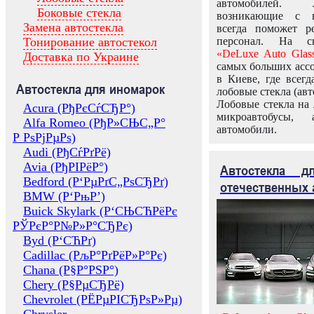
автомобилей.
Боковые стекла
возникающие с в
Замена автостекла
всегда поможет 
Тонирование автостекол
персонал. На ск
«DeLuxe Auto Glas
Доставка по Украине
самых больших ассо
в Киеве, где всег
Автостекла для иномарок
лобовые стекла (авт
Лобовые стекла на 
Acura (РђРєСѓСЂР°)
микроавтобусы, 
Alfa Romeo (РђР»СЊС„Р°
автомобили.
Р РѕРјРµРѕ)
Audi (РђСѓРґРё)
Avia (РђРІРёР°)
Автостекла 
Bedford (Р‘РµРґС„РѕСЂРґ)
отечественных 
BMW (Р‘РњР’)
Buick Skylark (Р‘СЊСЋРёРє
РЎРєР°Р№Р»Р°СЂРє)
Byd (Р‘СЋРґ)
Cadillac (РљР°РґРёР»Р°Рє)
Chana (Р§Р°РЅР°)
Chery (Р§РµСЂРё)
Chevrolet (РЁРµРІСЂРѕР»Рµ)