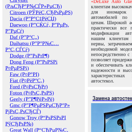
Chrysler
«DeLuxe Auto Glas
(РљСЂР°Р№СЃР»РµСЂ)
клиентам высококач
Citroen (РЎРёС‚СЂРѕРµРЅ)
для иномарок 
автомобилей по
Dacia (Р”Р°С‡РёСЏ)
ценам. Широкий ас
Daewoo (Р”СЌСѓ, Р”РµРѕ,
практически все 
Р”РµСѓ)
модификации авт
Daf (Р”Р°С„)
нашим клиентам 
Daihatsu (Р”Р°Р№С…
нервы, затрачивае
Р°С‚СЃСѓ)
необходимой моде
непосредственно с 
Dodge (Р”РѕРґР¶)
позволяет придержи
Dong Feng (Р”РѕРЅРі
и обеспечивать кл
Р¤РµРЅРі)
надежности и высо
Faw (Р¤Р°РІ)
характеристиках
Fiat (Р¤РёР°С‚)
автостекол.
Ford (Р¤РѕСЂРґ)
Foton (Р¤РѕС‚РѕРЅ)
Замена автосте
Geely (Р”Р¶РёР»Рё)
Gmc (Р”Р¶РµРЅРµСЂР°Р»
РјРѕС‚РѕСЂСЃ)
Gonow Troy (Р“РѕРЅРѕРІ
РўСЂРѕР№)
Great Wall (Р“СЂРµР№С‚