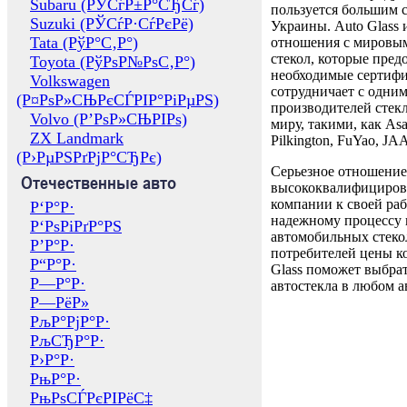
Subaru (РЎСѓР±Р°СЂСѓ)
пользуется большим 
Suzuki (РЎСѓР·СѓРєРё)
Украины. Auto Glass
Tata (РўР°С‚Р°)
отношения с мировы
стекол, которые пред
Toyota (РўРѕР№РѕС‚Р°)
необходимые сертиф
Volkswagen
сотрудничает с одни
(Р¤РѕР»СЊРєСЃРІР°РіРµРЅ)
производителей стекл
Volvo (Р’РѕР»СЊРІРѕ)
миру, такими, как Asa
ZX Landmark
Pilkington, FuYao, 
(Р›РµРЅРґРјР°СЂРє)
Серьезное отношение
Отечественные авто
высококвалифициров
компании к своей раб
Р‘Р°Р·
надежному процессу 
Р‘РѕРіРґР°РЅ
автомобильных стекол
Р’Р°Р·
потребителей цены к
Р“Р°Р·
Glass поможет выбрат
Р—Р°Р·
автостекла в любом а
Р—РёР»
РљР°РјР°Р·
РљСЂР°Р·
Р›Р°Р·
РњР°Р·
РњРѕСЃРєРІРёС‡