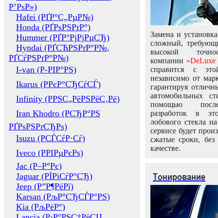
Р’РѕР»)
Hafei (РҐР°С„РµР№)
Honda (РҐРѕРЅРґР°)
Замена и установка
Hummer (РҐР°РјРјРµСЂ)
сложный, требующ
Hyndai (РҐСЋРЅРґР°Р№,
высокой точно
РҐСѓРЅРґР°Р№)
компании
«DeLuxe 
I-van (Р-РІР°РЅ)
справится с это
независимо от марк
Ikarus (РРєР°СЂСѓСЃ)
гарантируя отличны
автомобильных ст
Infinity (РРЅС„РёРЅРёС‚Рё)
помощью посл
Iran Khodro (РСЂР°РЅ
разработок в эт
лобового стекла н
РҐРѕРЅРґСЂРѕ)
сервисе будет прои
Isuzu (РСЃСѓР·Сѓ)
сжатые сроки, без
качестве.
Iveco (РРІРµРєРѕ)
Jac (Р–Р°Рє)
Тонирование
Jaguar (РЇРіСѓР°СЂ)
Jeep (Р”Р¶РёРї)
Karsan (РљР°СЂСЃР°РЅ)
Kia (РљРёР°)
Lancia (Р›Р°РЅС‡РёСЏ,