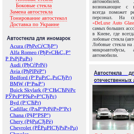
автомобилей.
Боковые стекла
возникающие с в
Замена автостекла
всегда поможет 
Тонирование автостекол
персонал. На ск
«DeLuxe Auto Glas
Доставка по Украине
самых больших ассо
в Киеве, где всег
Автостекла для иномарок
лобовые стекла (авт
Лобовые стекла на 
Acura (РђРєСѓСЂР°)
микроавтобусы, 
Alfa Romeo (РђР»СЊС„Р°
автомобили.
Р РѕРјРµРѕ)
Audi (РђСѓРґРё)
Avia (РђРІРёР°)
Автостекла 
Bedford (Р‘РµРґС„РѕСЂРґ)
отечественных 
BMW (Р‘РњР’)
Buick Skylark (Р‘СЊСЋРёРє
РЎРєР°Р№Р»Р°СЂРє)
Byd (Р‘СЋРґ)
Cadillac (РљР°РґРёР»Р°Рє)
Chana (Р§Р°РЅР°)
Chery (Р§РµСЂРё)
Chevrolet (РЁРµРІСЂРѕР»Рµ)