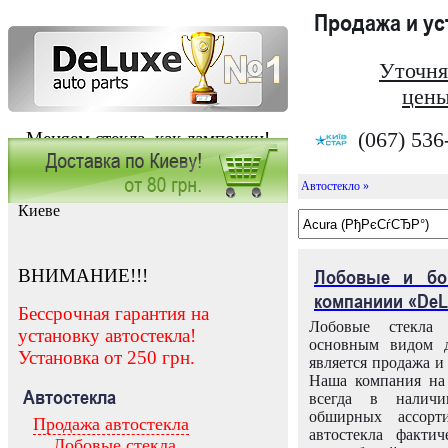
Продажа и у
Уточня
цены
(067) 536
Меняем стекла, как лампочки!
Автостекло »
Заказать установку автостекла в
Киеве
ВНИМАНИЕ!!!
Лобовые и бо
компаниии «DeL
Бессрочная гарантия на
Лобовые стекла
установку автостекла!
основным видом д
Установка от 250 грн.
является продажа и 
Наша компания на 
Автостекла
всегда в налич
обширных ассорт
Продажа автостекла
автостекла факти
Лобовые стекла