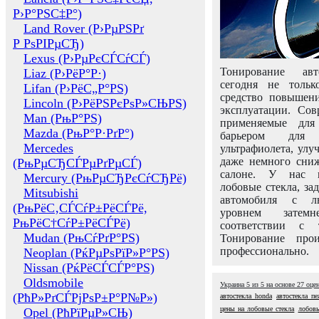
Р›Р°РЅС‡Р°)
Land Rover (Р›РµРЅРґ
Р РѕРІРµСЂ)
Lexus (Р›РµРєСЃСѓСЃ)
Тонирование авт
Liaz (Р›РёР°Р·)
сегодня не толь
Lifan (Р›РёС„Р°РЅ)
средство повышени
Lincoln (Р›РёРЅРєРѕР»СЊРЅ)
эксплуатации. Сов
Man (РњР°РЅ)
применяемые для
Mazda (РњР°Р·РґР°)
барьером для 
Mercedes
ультрафиолета, ул
даже немного сни
(РњРµСЂСЃРµРґРµСЃ)
салоне. У нас м
Mercury (РњРµСЂРєСѓСЂРё)
лобовые стекла, за
Mitsubishi
автомобиля с л
(РњРёС‚СЃСѓР±РёСЃРё,
уровнем затем
РњРёС†СѓР±РёСЃРё)
соответствии с 
Mudan (РњСѓРґР°РЅ)
Тонирование про
профессионально.
Neoplan (РќРµРѕРїР»Р°РЅ)
Nissan (РќРёСЃСЃР°РЅ)
Oldsmobile
Украина
5
из
5
на основе
27
оце
(РћР»РґСЃРјРѕР±Р°Р№Р»)
автостекла honda
автостекла п
цены на лобовые стекла
лобовы
Opel (РћРїРµР»СЊ)