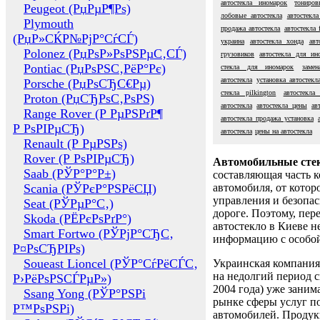
автостекла иномарок
тониров
Peugeot (РџРµР¶Рѕ)
лобовые автостекла
автостекла
Plymouth
продажа автостекла
автостекла 
(РџР»СЌР№РјР°СѓСЃ)
украина
автостекла хонда
авт
Polonez (РџРѕР»РѕРЅРµС‚СЃ)
грузовиков
автостекла для ин
Pontiac (РџРѕРЅС‚РёР°Рє)
стекла для иномарок
заме
автостекла
установка автостекл
Porsche (РџРѕСЂС€Рµ)
стекла pilkington
автостекла
Proton (РџСЂРѕС‚РѕРЅ)
автостекла
автостекла цены
ав
Range Rover (Р РµРЅРґР¶
автостекла продажа установка
Р РѕРІРµСЂ)
автостекла
цены на автостекла
Renault (Р РµРЅРѕ)
Rover (Р РѕРІРµСЂ)
Автомобильные сте
Saab (РЎР°Р°Р±)
составляющая часть 
Scania (РЎРєР°РЅРёСЏ)
автомобиля, от котор
управления и безопа
Seat (РЎРµР°С‚)
дороге. Поэтому, пере
Skoda (РЁРєРѕРґР°)
автостекло в Киеве н
Smart Fortwo (РЎРјР°СЂС‚
информацию с особо
Р¤РѕСЂРІРѕ)
Soueast Lioncel (РЎР°СѓРёСЃС‚
Украинская компания 
на недолгий период с
Р›РёРѕРЅСЃРµР»)
2004 года) уже заним
Ssang Yong (РЎР°РЅРі
рынке сферы услуг п
Р™РѕРЅРі)
автомобилей. Проду