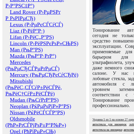
Р›Р°РЅС‡Р°)
Land Rover (Р›РµРЅРґ
Р РѕРІРµСЂ)
Lexus (Р›РµРєСЃСѓСЃ)
Тонирование авт
Liaz (Р›РёР°Р·)
сегодня не толь
Lifan (Р›РёС„Р°РЅ)
средство повышени
Lincoln (Р›РёРЅРєРѕР»СЊРЅ)
эксплуатации. Сов
Man (РњР°РЅ)
применяемые для
Mazda (РњР°Р·РґР°)
барьером для 
Mercedes
ультрафиолета, ул
даже немного сни
(РњРµСЂСЃРµРґРµСЃ)
салоне. У нас м
Mercury (РњРµСЂРєСѓСЂРё)
лобовые стекла, за
Mitsubishi
автомобиля с л
(РњРёС‚СЃСѓР±РёСЃРё,
уровнем затем
РњРёС†СѓР±РёСЃРё)
соответствии с 
Mudan (РњСѓРґР°РЅ)
Тонирование про
профессионально.
Neoplan (РќРµРѕРїР»Р°РЅ)
Nissan (РќРёСЃСЃР°РЅ)
Oldsmobile
Украина
5
из
5
на основе
27
оце
(РћР»РґСЃРјРѕР±Р°Р№Р»)
автостекла для иномарок
лоб
автостекла на иномарки
автостек
Opel (РћРїРµР»СЊ)