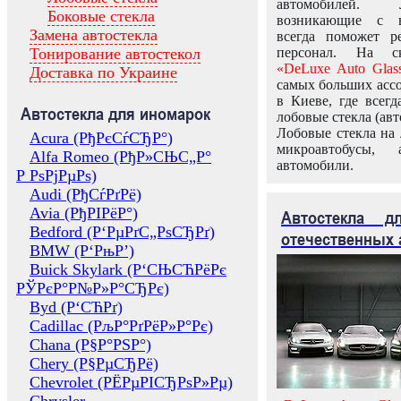
автомобилей.
Боковые стекла
возникающие с в
Замена автостекла
всегда поможет 
Тонирование автостекол
персонал. На ск
«DeLuxe Auto Glas
Доставка по Украине
самых больших ассо
в Киеве, где всег
Автостекла для иномарок
лобовые стекла (авт
Лобовые стекла на 
Acura (РђРєСѓСЂР°)
микроавтобусы, 
Alfa Romeo (РђР»СЊС„Р°
автомобили.
Р РѕРјРµРѕ)
Audi (РђСѓРґРё)
Avia (РђРІРёР°)
Автостекла 
Bedford (Р‘РµРґС„РѕСЂРґ)
отечественных 
BMW (Р‘РњР’)
Buick Skylark (Р‘СЊСЋРёРє
РЎРєР°Р№Р»Р°СЂРє)
Byd (Р‘СЋРґ)
Cadillac (РљР°РґРёР»Р°Рє)
Chana (Р§Р°РЅР°)
Chery (Р§РµСЂРё)
Chevrolet (РЁРµРІСЂРѕР»Рµ)