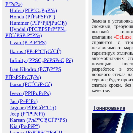
Р’РѕР»)
Hafei (РҐР°С„РµР№)
Honda (РҐРѕРЅРґР°)
Замена и установка
Hummer (РҐР°РјРјРµСЂ)
сложный, требующ
Hyndai (РҐСЋРЅРґР°Р№,
высокой точно
РҐСѓРЅРґР°Р№)
компании
«DeLuxe 
I-van (Р-РІР°РЅ)
справится с это
независимо от марк
Ikarus (РРєР°СЂСѓСЃ)
гарантируя отличны
автомобильных ст
Infinity (РРЅС„РёРЅРёС‚Рё)
помощью посл
Iran Khodro (РСЂР°РЅ
разработок в эт
лобового стекла н
РҐРѕРЅРґСЂРѕ)
сервисе будет прои
Isuzu (РСЃСѓР·Сѓ)
сжатые сроки, без
качестве.
Iveco (РРІРµРєРѕ)
Jac (Р–Р°Рє)
Тонирование
Jaguar (РЇРіСѓР°СЂ)
Jeep (Р”Р¶РёРї)
Karsan (РљР°СЂСЃР°РЅ)
Kia (РљРёР°)
Lancia (Р›Р°РЅС‡РёСЏ,