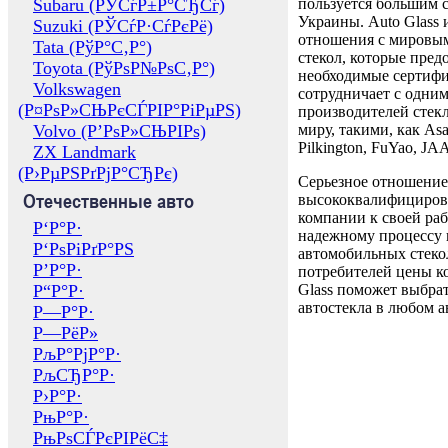
Subaru (РЎСѓР±Р°СЂСѓ)
пользуется большим 
Украины. Auto Glass
Suzuki (РЎСѓР·СѓРєРё)
отношения с мировы
Tata (РўР°С‚Р°)
стекол, которые пред
Toyota (РўРѕР№РѕС‚Р°)
необходимые сертиф
Volkswagen
сотрудничает с одни
(Р¤РѕР»СЊРєСЃРІР°РіРµРЅ)
производителей стекл
Volvo (Р’РѕР»СЊРІРѕ)
миру, такими, как Asa
Pilkington, FuYao, 
ZX Landmark
(Р›РµРЅРґРјР°СЂРє)
Серьезное отношение
Отечественные авто
высококвалифициров
компании к своей раб
Р‘Р°Р·
надежному процессу 
Р‘РѕРіРґР°РЅ
автомобильных стекол
Р’Р°Р·
потребителей цены к
Р“Р°Р·
Glass поможет выбрат
автостекла в любом а
Р—Р°Р·
Р—РёР»
РљР°РјР°Р·
РљСЂР°Р·
Р›Р°Р·
РњР°Р·
РњРѕСЃРєРІРёС‡