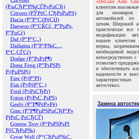
Chrysler
«DeLuxe Auto Glas
(РљСЂР°Р№СЃР»РµСЂ)
клиентам высококач
Citroen (РЎРёС‚СЂРѕРµРЅ)
для иномарок 
автомобилей по
Dacia (Р”Р°С‡РёСЏ)
ценам. Широкий ас
Daewoo (Р”СЌСѓ, Р”РµРѕ,
практически все 
Р”РµСѓ)
модификации авт
Daf (Р”Р°С„)
нашим клиентам 
Daihatsu (Р”Р°Р№С…
нервы, затрачивае
Р°С‚СЃСѓ)
необходимой моде
непосредственно с 
Dodge (Р”РѕРґР¶)
позволяет придержи
Dong Feng (Р”РѕРЅРі
и обеспечивать кл
Р¤РµРЅРі)
надежности и высо
Faw (Р¤Р°РІ)
характеристиках
Fiat (Р¤РёР°С‚)
автостекол.
Ford (Р¤РѕСЂРґ)
Foton (Р¤РѕС‚РѕРЅ)
Замена автосте
Geely (Р”Р¶РёР»Рё)
Gmc (Р”Р¶РµРЅРµСЂР°Р»
РјРѕС‚РѕСЂСЃ)
Gonow Troy (Р“РѕРЅРѕРІ
РўСЂРѕР№)
Great Wall (Р“СЂРµР№С‚