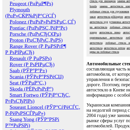
стекла для иномарок
замена ав
Peugeot (РџРµР¶Рѕ)
honda
замена автостекла кие
Plymouth
лобовые стекла для грузовиков
(РџР»СЌР№РјР°СѓСЃ)
заказ
автостекла pilkington
авто
Polonez (РџРѕР»РѕРЅРµС‚СЃ)
автостекла xyg
установка автост
Pontiac (РџРѕРЅС‚РёР°Рє)
на автостекла
лобовые стекла
хонда
автостекла пежо
автос
Porsche (РџРѕСЂС€Рµ)
оригинальные автостекла
ло
Proton (РџСЂРѕС‚РѕРЅ)
автостекла
лобовые стекла в
Range Rover (Р РµРЅРґР¶
автостекла
автостекла оптом
ав
Р РѕРІРµСЂ)
цены на лобовые стекла
Renault (Р РµРЅРѕ)
Автомобильные сте
Rover (Р РѕРІРµСЂ)
составляющая часть 
Saab (РЎР°Р°Р±)
автомобиля, от котор
Scania (РЎРєР°РЅРёСЏ)
управления и безопа
Seat (РЎРµР°С‚)
дороге. Поэтому, пере
Skoda (РЁРєРѕРґР°)
автостекло в Киеве н
Smart Fortwo (РЎРјР°СЂС‚
информацию с особо
Р¤РѕСЂРІРѕ)
Украинская компания 
Soueast Lioncel (РЎР°СѓРёСЃС‚
на недолгий период с
Р›РёРѕРЅСЃРµР»)
2004 года) уже заним
Ssang Yong (РЎР°РЅРі
рынке сферы услуг п
Р™РѕРЅРі)
автомобилей. Проду