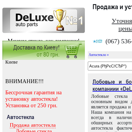
Продажа и у
Уточня
цены
(067) 536
Меняем стекла, как лампочки!
Автостекло »
Заказать установку автостекла в
Киеве
ВНИМАНИЕ!!!
Лобовые и бо
компаниии «DeL
Бессрочная гарантия на
Лобовые стекла
установку автостекла!
основным видом д
Установка от 250 грн.
является продажа и 
Наша компания на 
Автостекла
всегда в налич
обширных ассорт
Продажа автостекла
автостекла факти
Лобовые стекла