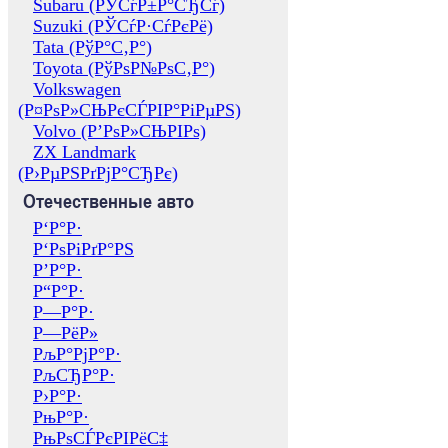
Subaru (РЎСѓР±Р°СЂСѓ)
Suzuki (РЎСѓР·СѓРєРё)
Tata (РўР°С‚Р°)
Toyota (РўРѕР№РѕС‚Р°)
Volkswagen
(Р¤РѕР»СЊРєСЃРІР°РіРµРЅ)
Volvo (Р’РѕР»СЊРІРѕ)
ZX Landmark
(Р›РµРЅРґРјР°СЂРє)
Отечественные авто
Р‘Р°Р·
Р‘РѕРіРґР°РЅ
Р’Р°Р·
Р“Р°Р·
Р—Р°Р·
Р—РёР»
РљР°РјР°Р·
РљСЂР°Р·
Р›Р°Р·
РњР°Р·
РњРѕСЃРєРІРёС‡