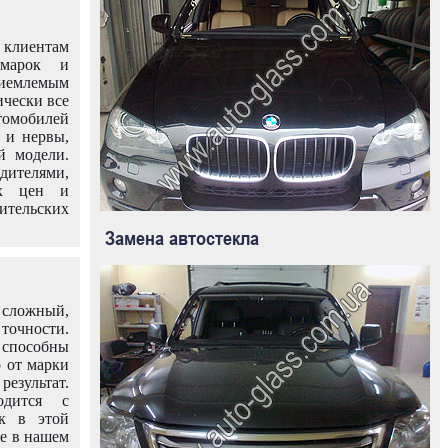
клиентам
омарок и
иемлемым
ически все
омобилей
 и нервы,
й модели.
дителями,
ых цен и
тельских
Замена автостекла
 сложный,
очности.
способны
о от марки
езультат.
одится с
к в этой
ле в нашем