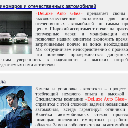
 иномарок и отечественных автомобилей
«DeLuxe Auto Glass»
предлагает своим 
высококачественные автостекла для ин
отечественных автомобилей по самым пр
ценам. Широкий ассортимент стекол на практ
популярные марки и модификации авт
позволяет нашим клиентам экономить время
затрачиваемые подчас на поиск необходимо
Мы сотрудничаем непосредственно с произво
что позволяет придерживаться доступн
иентам уверенность в надежности и высоких потреби
едлагаемых нами автостекол.
кла
Замена и установка автостекла – процесс
требующий немалого опыта и высокой т
Специалисты компании
«DeLuxe Auto Glass»
справится с этой сложной задачей независим
автомобиля, всегда гарантируя отличный р
Вклейка автомобильных стекол произв
помощью последних импортных разработо
области. Замена лобового стекла на автомоби