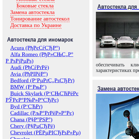
Боковые стекла
Автостекла для
Замена автостекла
Тонирование автостекол
Доставка по Украине
Автостекла для иномарок
Acura (РђРєСѓСЂР°)
Alfa Romeo (РђР»СЊС„Р°
Р РѕРјРµРѕ)
обеспечивать кл
Audi (РђСѓРґРё)
характеристиках пр
Avia (РђРІРёР°)
Bedford (Р‘РµРґС„РѕСЂРґ)
BMW (Р‘РњР’)
Замена автосте
Buick Skylark (Р‘СЊСЋРёРє
РЎРєР°Р№Р»Р°СЂРє)
Byd (Р‘СЋРґ)
Cadillac (РљР°РґРёР»Р°Рє)
Chana (Р§Р°РЅР°)
Chery (Р§РµСЂРё)
Chevrolet (РЁРµРІСЂРѕР»Рµ)