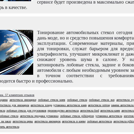
сервисе будет произведена в максимально сжа
рь в качестве.
Тонирование автомобильных стекол сегодня 
дань моде, но и средство повышения комфорт
эксплуатации. Современные материалы, пр
для тонировки, служат барьером для вредно
ультрафиолета, улучшают микроклимат и даж
снижают уровень шума в салоне. У н
затонировать лобовые стекла, задние и боко
автомобиля с любым необходимым уровнем за
в точном соответствии с требовани
одится быстро и профессионально.
нок.
57
клиентских отзывов
краина
автостекла иномарки
лобовые стекла киев
лобовые стекла
лобовые стекла ваз
автостекла x
втостекла для иномарок
автостекла хонда
установка автостекла киев
автостекла оптом
замена автостекла
екла
лобовые стекла для грузовиков
производство автостекла
автостекла ford
автостекла киев
автостекл
обовые стекла
автостекла продажа установка
лобовые стекла pilkington
установка автостекла
изготов
 на заказ
автостекла цены
автостекла иномарок
автостекла в киеве
лобовые автостекла
автостекла pilki
пить автостекла