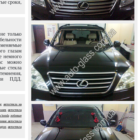
тые сроки,
не только
абельности
именяемые
го глазам
е немного
ас можно
вые стекла
темнения,
ями ПДД.
yg
автостекла на
 киев
автостекла
а honda
лобовые
ление автостекла
ngton
автостекла