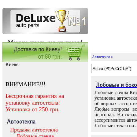
Меняем стекла, как лампочки!
Автостекло »
Заказать установку автостекла в
Киеве
ВНИМАНИЕ!!!
Лобовые и боко
Лобовые стекла Кие
Бессрочная гарантия на
установка автостек
установку автостекла!
обширных ассортим
Установка от 250 грн.
Любые вопросы, во
персонал. На скла
ассортиментов автос
Автостекла
Лобовые стекла на 
Продажа автостекла
Лобовые стекла