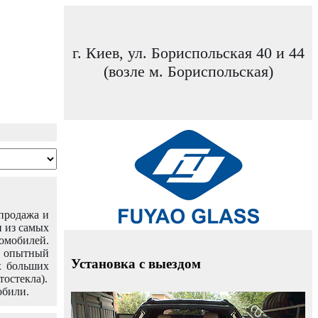
г. Киев, ул. Бориспольская 40 и 44
(возле м. Бориспольская)
 продажа и
н из самых
омобилей.
ш опытный
Установка с выездом
х больших
тостекла).
обили.