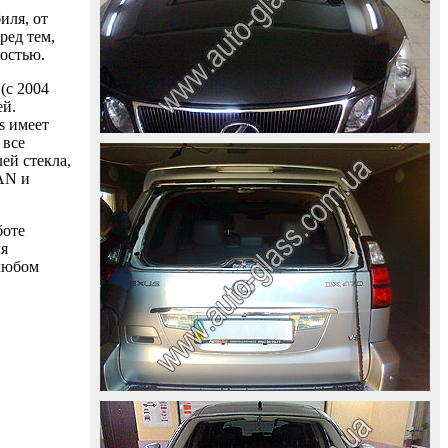
иля, от
ред тем,
ностью.
(с 2004
ей.
s имеет
 все
ей стекла,
AAN и
боте
ля
 любом