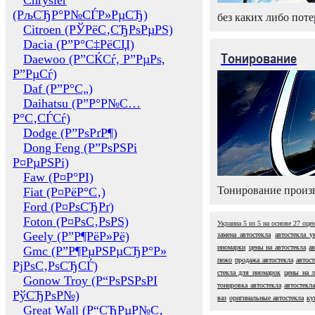
Chrysler
(РљСЂР°Р№СЃР»РµСЂ)
без каких либо поте
Citroen (РЎРёС‚СЂРѕРµРЅ)
Dacia (Р”Р°С‡РёСЏ)
Тонирование
Daewoo (Р”СЌСѓ, Р”РµРѕ,
Р”РµСѓ)
Daf (Р”Р°С„)
Daihatsu (Р”Р°Р№С…
Р°С‚СЃСѓ)
Dodge (Р”РѕРґР¶)
Dong Feng (Р”РѕРЅРі
Р¤РµРЅРі)
Faw (Р¤Р°РІ)
Тонирование произв
Fiat (Р¤РёР°С‚)
Ford (Р¤РѕСЂРґ)
Foton (Р¤РѕС‚РѕРЅ)
Украина
5
из
5
на основе
27
оце
Geely (Р”Р¶РёР»Рё)
замена автостекла
автостекла у
иномарки
цены на автостекла
а
Gmc (Р”Р¶РµРЅРµСЂР°Р»
пежо
продажа автостекла
автост
РјРѕС‚РѕСЂСЃ)
стекла для иномарок
цены на л
Gonow Troy (Р“РѕРЅРѕРІ
тонировка автостекла
автостекла
РўСЂРѕР№)
ваз
оригинальные автостекла
ку
Great Wall (Р“СЂРµР№С‚