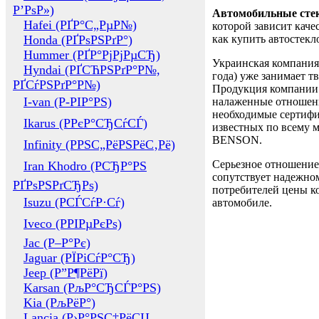
Р’РѕР»)
Автомобильные сте
Hafei (РҐР°С„РµР№)
которой зависит каче
Honda (РҐРѕРЅРґР°)
как купить автостек
Hummer (РҐР°РјРјРµСЂ)
Украинская компания 
Hyndai (РҐСЋРЅРґР°Р№,
года) уже занимает т
РҐСѓРЅРґР°Р№)
Продукция компании 
I-van (Р-РІР°РЅ)
налаженные отношени
необходимые сертифи
Ikarus (РРєР°СЂСѓСЃ)
известных по всему ми
BENSON.
Infinity (РРЅС„РёРЅРёС‚Рё)
Серьезное отношение
Iran Khodro (РСЂР°РЅ
сопутствует надежном
РҐРѕРЅРґСЂРѕ)
потребителей цены ко
Isuzu (РСЃСѓР·Сѓ)
автомобиле.
Iveco (РРІРµРєРѕ)
Jac (Р–Р°Рє)
Jaguar (РЇРіСѓР°СЂ)
Jeep (Р”Р¶РёРї)
Karsan (РљР°СЂСЃР°РЅ)
Kia (РљРёР°)
Lancia (Р›Р°РЅС‡РёСЏ,