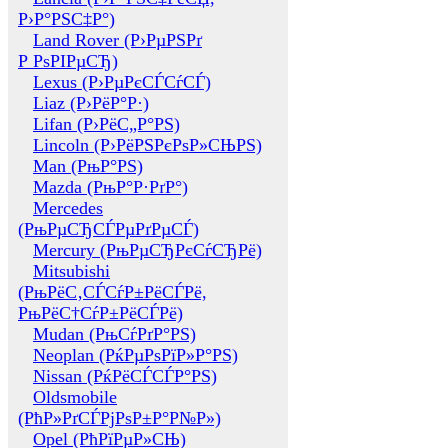
Р›Р°РЅС‡Р°)
Land Rover (Р›РµРЅРґ
Р РѕРІРµСЂ)
Lexus (Р›РµРєСЃСѓСЃ)
Liaz (Р›РёР°Р·)
Lifan (Р›РёС„Р°РЅ)
Lincoln (Р›РёРЅРєРѕР»СЊРЅ)
Man (РњР°РЅ)
Mazda (РњР°Р·РґР°)
Mercedes
(РњРµСЂСЃРµРґРµСЃ)
Mercury (РњРµСЂРєСѓСЂРё)
Mitsubishi
(РњРёС‚СЃСѓР±РёСЃРё,
РњРёС†СѓР±РёСЃРё)
Mudan (РњСѓРґР°РЅ)
Neoplan (РќРµРѕРїР»Р°РЅ)
Nissan (РќРёСЃСЃР°РЅ)
Oldsmobile
(РћР»РґСЃРјРѕР±Р°Р№Р»)
Opel (РћРїРµР»СЊ)