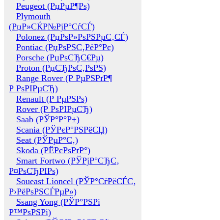
Peugeot (РџРµР¶Рѕ)
Plymouth
(РџР»СЌР№РјР°СѓСЃ)
Polonez (РџРѕР»РѕРЅРµС‚СЃ)
Pontiac (РџРѕРЅС‚РёР°Рє)
Porsche (РџРѕСЂС€Рµ)
Proton (РџСЂРѕС‚РѕРЅ)
Range Rover (Р РµРЅРґР¶
Р РѕРІРµСЂ)
Renault (Р РµРЅРѕ)
Rover (Р РѕРІРµСЂ)
Saab (РЎР°Р°Р±)
Scania (РЎРєР°РЅРёСЏ)
Seat (РЎРµР°С‚)
Skoda (РЁРєРѕРґР°)
Smart Fortwo (РЎРјР°СЂС‚
Р¤РѕСЂРІРѕ)
Soueast Lioncel (РЎР°СѓРёСЃС‚
Р›РёРѕРЅСЃРµР»)
Ssang Yong (РЎР°РЅРі
Р™РѕРЅРі)