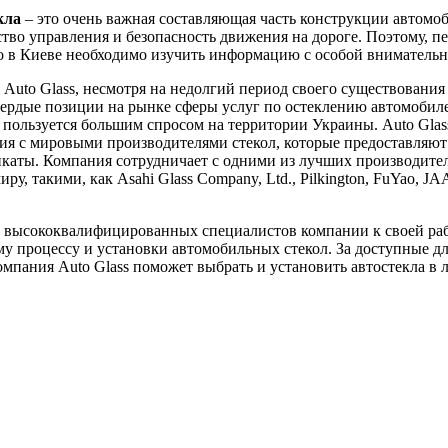
кла
– это очень важная составляющая часть конструкции автомоб
ство управления и безопасность движения на дороге. Поэтому, пе
ло в Киеве необходимо изучить информацию с особой вниматель
Auto Glass, несмотря на недолгий период своего существования 
вердые позиции на рынке сферы услуг по остеклению автомобил
пользуется большим спросом на территории Украины. Auto Glas
я с мировыми производителями стекол, которые предоставляют
каты. Компания сотрудничает с одними из лучших производител
ру, такими, как Asahi Glass Company, Ltd., Pilkington, FuYao, J
 высококвалифицированных специалистов компании к своей ра
у процессу и установки автомобильных стекол. За доступные д
мпания Auto Glass поможет выбрать и установить автостекла в