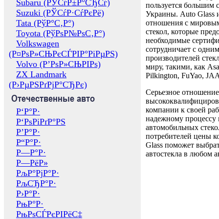
Subaru (РЎСѓР±Р°СЂСѓ)
пользуется большим 
Suzuki (РЎСѓР·СѓРєРё)
Украины. Auto Glass
Tata (РўР°С‚Р°)
отношения с мировы
стекол, которые пред
Toyota (РўРѕР№РѕС‚Р°)
необходимые сертиф
Volkswagen
сотрудничает с одни
(Р¤РѕР»СЊРєСЃРІР°РіРµРЅ)
производителей стекл
Volvo (Р’РѕР»СЊРІРѕ)
миру, такими, как Asa
ZX Landmark
Pilkington, FuYao, 
(Р›РµРЅРґРјР°СЂРє)
Серьезное отношение
Отечественные авто
высококвалифициров
компании к своей раб
Р‘Р°Р·
надежному процессу 
Р‘РѕРіРґР°РЅ
автомобильных стекол
Р’Р°Р·
потребителей цены к
Р“Р°Р·
Glass поможет выбрат
Р—Р°Р·
автостекла в любом а
Р—РёР»
РљР°РјР°Р·
РљСЂР°Р·
Р›Р°Р·
РњР°Р·
РњРѕСЃРєРІРёС‡