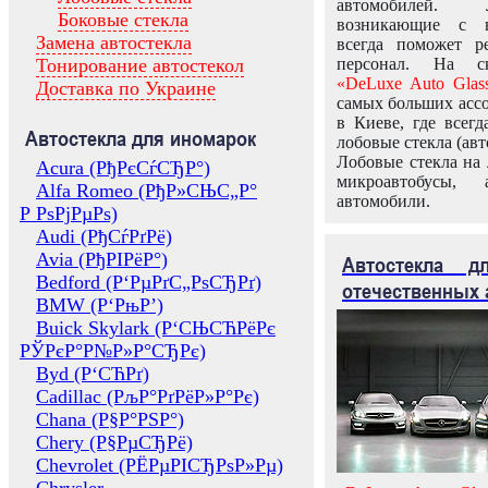
автомобилей.
Боковые стекла
возникающие с в
Замена автостекла
всегда поможет 
Тонирование автостекол
персонал. На ск
«DeLuxe Auto Glas
Доставка по Украине
самых больших ассо
в Киеве, где всег
Автостекла для иномарок
лобовые стекла (авт
Лобовые стекла на 
Acura (РђРєСѓСЂР°)
микроавтобусы, 
Alfa Romeo (РђР»СЊС„Р°
автомобили.
Р РѕРјРµРѕ)
Audi (РђСѓРґРё)
Avia (РђРІРёР°)
Автостекла 
Bedford (Р‘РµРґС„РѕСЂРґ)
отечественных 
BMW (Р‘РњР’)
Buick Skylark (Р‘СЊСЋРёРє
РЎРєР°Р№Р»Р°СЂРє)
Byd (Р‘СЋРґ)
Cadillac (РљР°РґРёР»Р°Рє)
Chana (Р§Р°РЅР°)
Chery (Р§РµСЂРё)
Chevrolet (РЁРµРІСЂРѕР»Рµ)