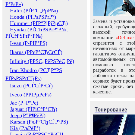
Р’РѕР»)
Hafei (РҐР°С„РµР№)
Honda (РҐРѕРЅРґР°)
Замена и установка
Hummer (РҐР°РјРјРµСЂ)
сложный, требующ
Hyndai (РҐСЋРЅРґР°Р№,
высокой точно
РҐСѓРЅРґР°Р№)
компании
«DeLuxe 
I-van (Р-РІР°РЅ)
справится с это
независимо от марк
Ikarus (РРєР°СЂСѓСЃ)
гарантируя отличны
автомобильных ст
Infinity (РРЅС„РёРЅРёС‚Рё)
помощью посл
Iran Khodro (РСЂР°РЅ
разработок в эт
лобового стекла н
РҐРѕРЅРґСЂРѕ)
сервисе будет прои
Isuzu (РСЃСѓР·Сѓ)
сжатые сроки, без
качестве.
Iveco (РРІРµРєРѕ)
Jac (Р–Р°Рє)
Тонирование
Jaguar (РЇРіСѓР°СЂ)
Jeep (Р”Р¶РёРї)
Karsan (РљР°СЂСЃР°РЅ)
Kia (РљРёР°)
Lancia (Р›Р°РЅС‡РёСЏ,