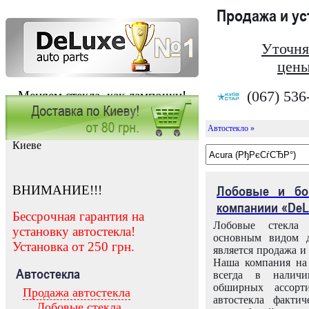
Продажа и у
Уточня
цены
(067) 536
Меняем стекла, как лампочки!
Автостекло »
Заказать установку автостекла в
Киеве
ВНИМАНИЕ!!!
Лобовые и бо
компаниии «DeL
Бессрочная гарантия на
Лобовые стекла
установку автостекла!
основным видом д
Установка от 250 грн.
является продажа и 
Наша компания на 
Автостекла
всегда в налич
обширных ассорт
Продажа автостекла
автостекла факти
Лобовые стекла