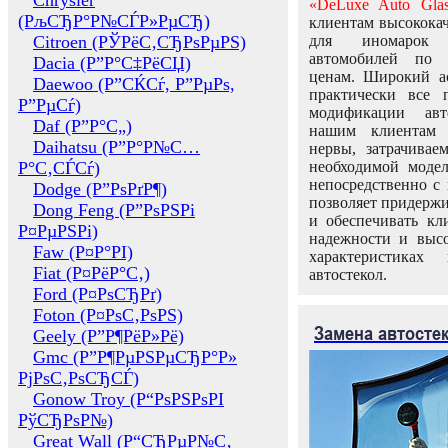
Chrysler
«DeLuxe Auto Glas
(РљСЂР°Р№СЃР»РµСЂ)
клиентам высококач
Citroen (РЎРёС‚СЂРѕРµРЅ)
для иномарок 
автомобилей по
Dacia (Р”Р°С‡РёСЏ)
ценам. Широкий ас
Daewoo (Р”СЌСѓ, Р”РµРѕ,
практически все 
Р”РµСѓ)
модификации авт
Daf (Р”Р°С„)
нашим клиентам 
Daihatsu (Р”Р°Р№С…
нервы, затрачивае
Р°С‚СЃСѓ)
необходимой моде
непосредственно с 
Dodge (Р”РѕРґР¶)
позволяет придержи
Dong Feng (Р”РѕРЅРі
и обеспечивать кл
Р¤РµРЅРі)
надежности и высо
Faw (Р¤Р°РІ)
характеристиках
Fiat (Р¤РёР°С‚)
автостекол.
Ford (Р¤РѕСЂРґ)
Foton (Р¤РѕС‚РѕРЅ)
Замена автосте
Geely (Р”Р¶РёР»Рё)
Gmc (Р”Р¶РµРЅРµСЂР°Р»
РјРѕС‚РѕСЂСЃ)
Gonow Troy (Р“РѕРЅРѕРІ
РўСЂРѕР№)
Great Wall (Р“СЂРµР№С‚