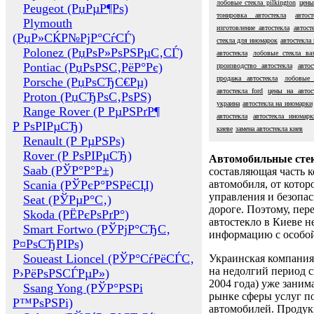
лобовые стекла pilkington
цены
Peugeot (РџРµР¶Рѕ)
тонировка автостекла
автос
Plymouth
изготовление автостекла
автост
(РџР»СЌР№РјР°СѓСЃ)
стекла для иномарок
автостекла
Polonez (РџРѕР»РѕРЅРµС‚СЃ)
автостекла
лобовые стекла ва
Pontiac (РџРѕРЅС‚РёР°Рє)
производство автостекла
авто
продажа автостекла
лобовые 
Porsche (РџРѕСЂС€Рµ)
автостекла ford
цены на автос
Proton (РџСЂРѕС‚РѕРЅ)
украина
автостекла на иномарки
Range Rover (Р РµРЅРґР¶
автостекла
автостекла иномарк
Р РѕРІРµСЂ)
киеве
замена автостекла киев
Renault (Р РµРЅРѕ)
Rover (Р РѕРІРµСЂ)
Автомобильные сте
Saab (РЎР°Р°Р±)
составляющая часть 
Scania (РЎРєР°РЅРёСЏ)
автомобиля, от котор
управления и безопа
Seat (РЎРµР°С‚)
дороге. Поэтому, пере
Skoda (РЁРєРѕРґР°)
автостекло в Киеве н
Smart Fortwo (РЎРјР°СЂС‚
информацию с особо
Р¤РѕСЂРІРѕ)
Soueast Lioncel (РЎР°СѓРёСЃС‚
Украинская компания 
на недолгий период с
Р›РёРѕРЅСЃРµР»)
2004 года) уже заним
Ssang Yong (РЎР°РЅРі
рынке сферы услуг п
Р™РѕРЅРі)
автомобилей. Проду