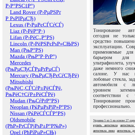
Р›Р°РЅС‡Р°)
Land Rover (Р›РµРЅРґ
Р РѕРІРµСЂ)
Lexus (Р›РµРєСЃСѓСЃ)
Тонирование авт
Liaz (Р›РёР°Р·)
сегодня не толь
Lifan (Р›РёС„Р°РЅ)
средство повышени
Lincoln (Р›РёРЅРєРѕР»СЊРЅ)
эксплуатации. Сов
Man (РњР°РЅ)
применяемые для
Mazda (РњР°Р·РґР°)
барьером для 
Mercedes
ультрафиолета, ул
даже немного сни
(РњРµСЂСЃРµРґРµСЃ)
салоне. У нас м
Mercury (РњРµСЂРєСѓСЂРё)
лобовые стекла, за
Mitsubishi
автомобиля с л
(РњРёС‚СЃСѓР±РёСЃРё,
уровнем затем
РњРёС†СѓР±РёСЃРё)
соответствии с 
Mudan (РњСѓРґР°РЅ)
Тонирование про
профессионально.
Neoplan (РќРµРѕРїР»Р°РЅ)
Nissan (РќРёСЃСЃР°РЅ)
Oldsmobile
Украина
5
из
5
на основе
27
оце
(РћР»РґСЃРјРѕР±Р°Р№Р»)
купить автостекла
автостекла
автостекла пежо
автостекла д
Opel (РћРїРµР»СЊ)