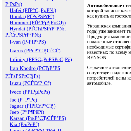
Р’РѕР»)
Автомобильные сте
Hafei (РҐР°С„РµР№)
которой зависит каче
Honda (РҐРѕРЅРґР°)
как купить автостек
Hummer (РҐР°РјРјРµСЂ)
Украинская компания 
Hyndai (РҐСЋРЅРґР°Р№,
года) уже занимает т
РҐСѓРЅРґР°Р№)
Продукция компании 
I-van (Р-РІР°РЅ)
налаженные отношени
необходимые сертифи
Ikarus (РРєР°СЂСѓСЃ)
известных по всему ми
BENSON.
Infinity (РРЅС„РёРЅРёС‚Рё)
Серьезное отношение
Iran Khodro (РСЂР°РЅ
сопутствует надежном
РҐРѕРЅРґСЂРѕ)
потребителей цены ко
Isuzu (РСЃСѓР·Сѓ)
автомобиле.
Iveco (РРІРµРєРѕ)
Jac (Р–Р°Рє)
Jaguar (РЇРіСѓР°СЂ)
Jeep (Р”Р¶РёРї)
Karsan (РљР°СЂСЃР°РЅ)
Kia (РљРёР°)
Lancia (Р›Р°РЅС‡РёСЏ,