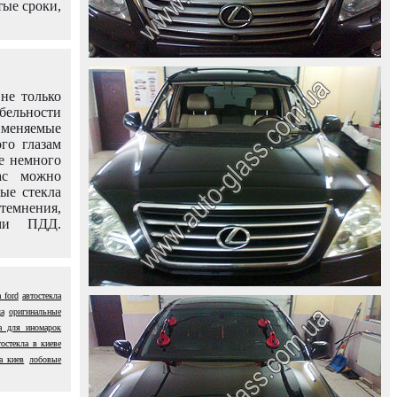
тые сроки,
не только
абельности
именяемые
го глазам
е немного
ас можно
вые стекла
темнения,
ями ПДД.
 ford
автостекла
да
оригинальные
ла для иномарок
тостекла в киеве
а киев
лобовые