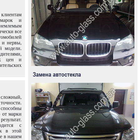
клиентам
омарок и
иемлемым
ически все
омобилей
 и нервы,
й модели.
дителями,
ых цен и
тельских
Замена автостекла
 сложный,
очности.
способны
о от марки
езультат.
одится с
к в этой
ле в нашем