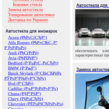
Боковые стекла
Автостекла для
Замена автостекла
Тонирование автостекол
Доставка по Украине
Автостекла для иномарок
Acura (РђРєСѓСЂР°)
Alfa Romeo (РђР»СЊС„Р°
Р РѕРјРµРѕ)
обеспечивать кл
Audi (РђСѓРґРё)
характеристиках пр
Avia (РђРІРёР°)
Bedford (Р‘РµРґС„РѕСЂРґ)
BMW (Р‘РњР’)
Замена автосте
Buick Skylark (Р‘СЊСЋРёРє
РЎРєР°Р№Р»Р°СЂРє)
Byd (Р‘СЋРґ)
Cadillac (РљР°РґРёР»Р°Рє)
Chana (Р§Р°РЅР°)
Chery (Р§РµСЂРё)
Chevrolet (РЁРµРІСЂРѕР»Рµ)