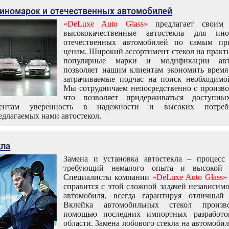
 иномарок и отечественных автомобилей
«DeLuxe Auto Glass»
предлагает своим 
высококачественные автостекла для ин
отечественных автомобилей по самым пр
ценам. Широкий ассортимент стекол на практ
популярные марки и модификации авт
позволяет нашим клиентам экономить время
затрачиваемые подчас на поиск необходимо
Мы сотрудничаем непосредственно с произво
что позволяет придерживаться доступн
иентам уверенность в надежности и высоких потреби
едлагаемых нами автостекол.
кла
Замена и установка автостекла – процесс
требующий немалого опыта и высокой т
Специалисты компании
«DeLuxe Auto Glass»
справится с этой сложной задачей независим
автомобиля, всегда гарантируя отличный р
Вклейка автомобильных стекол произв
помощью последних импортных разработо
области. Замена лобового стекла на автомоби