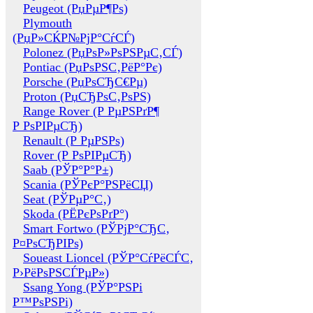
Peugeot (РџРµР¶Рѕ)
Plymouth
(РџР»СЌР№РјР°СѓСЃ)
Polonez (РџРѕР»РѕРЅРµС‚СЃ)
Pontiac (РџРѕРЅС‚РёР°Рє)
Porsche (РџРѕСЂС€Рµ)
Proton (РџСЂРѕС‚РѕРЅ)
Range Rover (Р РµРЅРґР¶
Р РѕРІРµСЂ)
Renault (Р РµРЅРѕ)
Rover (Р РѕРІРµСЂ)
Saab (РЎР°Р°Р±)
Scania (РЎРєР°РЅРёСЏ)
Seat (РЎРµР°С‚)
Skoda (РЁРєРѕРґР°)
Smart Fortwo (РЎРјР°СЂС‚
Р¤РѕСЂРІРѕ)
Soueast Lioncel (РЎР°СѓРёСЃС‚
Р›РёРѕРЅСЃРµР»)
Ssang Yong (РЎР°РЅРі
Р™РѕРЅРі)