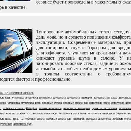
сервисе будет произведена в максимально сжа
рь в качестве.
Тонирование автомобильных стекол сегодня 
дань моде, но и средство повышения комфорт
эксплуатации. Современные материалы, пр
для тонировки, служат барьером для вредно
ультрафиолета, улучшают микроклимат и даж
снижают уровень шума в салоне. У н
затонировать лобовые стекла, задние и боко
автомобиля с любым необходимым уровнем за
в точном соответствии с требовани
одится быстро и профессионально.
нок.
57
клиентских отзывов
екла киев
установка автостекла
тонировка автостекла
автостекла иномарок
автостекла на заказ
автостекла
новка
установка автостекла киев
лобовые стекла
лобовые стекла ваз
автостекла пежо
автостекла хон
n
лобовые стекла pilkington
замена автостекла
автостекла иномарки
цены на автостекла
автостек
мена автостекла киев
изготовление автостекла
автостекла ваз
купить автостекла
автостекла украина
ав
екла цены
цены на лобовые стекла
лобовые стекла для иномарок
продажа автостекла
лобовые стекл
грузовиков
автостекла xyg