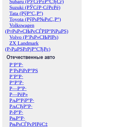
Subaru (РЎСѓР±Р°СЂСѓ)
Suzuki (РЎСѓР·СѓРєРё)
Tata (РўР°С‚Р°)
Toyota (РўРѕР№РѕС‚Р°)
Volkswagen
(Р¤РѕР»СЊРєСЃРІР°РіРµРЅ)
Volvo (Р’РѕР»СЊРІРѕ)
ZX Landmark
(Р›РµРЅРґРјР°СЂРє)
Отечественные авто
Р‘Р°Р·
Р‘РѕРіРґР°РЅ
Р’Р°Р·
Р“Р°Р·
Р—Р°Р·
Р—РёР»
РљР°РјР°Р·
РљСЂР°Р·
Р›Р°Р·
РњР°Р·
РњРѕСЃРєРІРёС‡