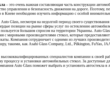
кла
– это очень важная составляющая часть конструкции автомоб
ство управления и безопасность движения на дороге. Поэтому, пе
ло в Киеве необходимо изучить информацию с особой вниматель
Auto Glass, несмотря на недолгий период своего существования 
вердые позиции на рынке сферы услуг по остеклению автомобил
пользуется большим спросом на территории Украины. Auto Glas
я с мировыми производителями стекол, которые предоставляют
каты. Компания сотрудничает с одними из лучших производител
ру, такими, как Asahi Glass Company, Ltd., Pilkington, FuYao, J
 высококвалифицированных специалистов компании к своей ра
у процессу и установки автомобильных стекол. За доступные д
мпания Auto Glass поможет выбрать и установить автостекла в