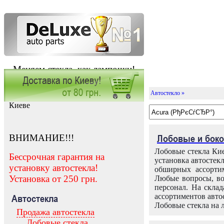
Меняем стекла, как лампочки!
Автостекло »
Заказать установку автостекла в
Киеве
ВНИМАНИЕ!!!
Лобовые и боко
Лобовые стекла Кие
Бессрочная гарантия на
установка автостек
установку автостекла!
обширных ассортим
Установка от 250 грн.
Любые вопросы, во
персонал. На скла
ассортиментов автос
Автостекла
Лобовые стекла на 
Продажа автостекла
Лобовые стекла