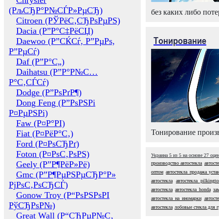
Chrysler
(РљСЂР°Р№СЃР»РµСЂ)
без каких либо поте
Citroen (РЎРёС‚СЂРѕРµРЅ)
Dacia (Р”Р°С‡РёСЏ)
Тонирование
Daewoo (Р”СЌСѓ, Р”РµРѕ,
Р”РµСѓ)
Daf (Р”Р°С„)
Daihatsu (Р”Р°Р№С…
Р°С‚СЃСѓ)
Dodge (Р”РѕРґР¶)
Dong Feng (Р”РѕРЅРі
Р¤РµРЅРі)
Faw (Р¤Р°РІ)
Тонирование произв
Fiat (Р¤РёР°С‚)
Ford (Р¤РѕСЂРґ)
Foton (Р¤РѕС‚РѕРЅ)
Украина
5
из
5
на основе
27
оце
Geely (Р”Р¶РёР»Рё)
производство автостекла
автост
оптом
автостекла продажа уста
Gmc (Р”Р¶РµРЅРµСЂР°Р»
автостекла
автостекла pilkingto
РјРѕС‚РѕСЂСЃ)
автостекла
автостекла honda
за
Gonow Troy (Р“РѕРЅРѕРІ
автостекла на иномарки
автост
РўСЂРѕР№)
автостекла
лобовые стекла для 
Great Wall (Р“СЂРµР№С‚