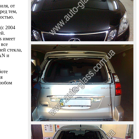
иля, от
ред тем,
ностью.
(с 2004
ей.
s имеет
 все
ей стекла,
AAN и
боте
ля
 любом