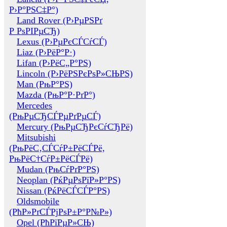
Р›Р°РЅС‡Р°)
Land Rover (Р›РµРЅРґ
Р РѕРІРµСЂ)
Lexus (Р›РµРєСЃСѓСЃ)
Liaz (Р›РёР°Р·)
Lifan (Р›РёС„Р°РЅ)
Lincoln (Р›РёРЅРєРѕР»СЊРЅ)
Man (РњР°РЅ)
Mazda (РњР°Р·РґР°)
Mercedes
(РњРµСЂСЃРµРґРµСЃ)
Mercury (РњРµСЂРєСѓСЂРё)
Mitsubishi
(РњРёС‚СЃСѓР±РёСЃРё,
РњРёС†СѓР±РёСЃРё)
Mudan (РњСѓРґР°РЅ)
Neoplan (РќРµРѕРїР»Р°РЅ)
Nissan (РќРёСЃСЃР°РЅ)
Oldsmobile
(РћР»РґСЃРјРѕР±Р°Р№Р»)
Opel (РћРїРµР»СЊ)