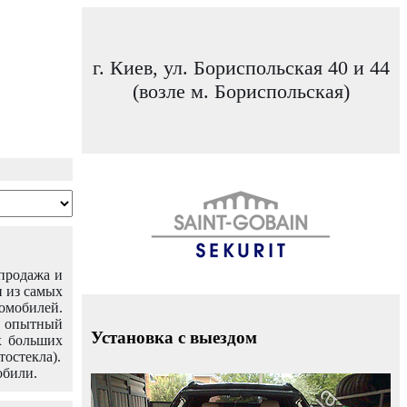
г. Киев, ул. Бориспольская 40 и 44
(возле м. Бориспольская)
 продажа и
н из самых
омобилей.
ш опытный
Установка с выездом
х больших
тостекла).
обили.