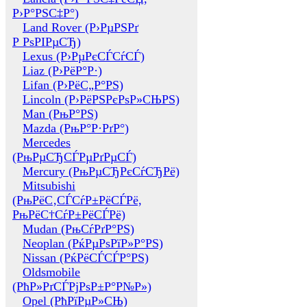
Р›Р°РЅС‡Р°)
Land Rover (Р›РµРЅРґ
Р РѕРІРµСЂ)
Lexus (Р›РµРєСЃСѓСЃ)
Liaz (Р›РёР°Р·)
Lifan (Р›РёС„Р°РЅ)
Lincoln (Р›РёРЅРєРѕР»СЊРЅ)
Man (РњР°РЅ)
Mazda (РњР°Р·РґР°)
Mercedes
(РњРµСЂСЃРµРґРµСЃ)
Mercury (РњРµСЂРєСѓСЂРё)
Mitsubishi
(РњРёС‚СЃСѓР±РёСЃРё,
РњРёС†СѓР±РёСЃРё)
Mudan (РњСѓРґР°РЅ)
Neoplan (РќРµРѕРїР»Р°РЅ)
Nissan (РќРёСЃСЃР°РЅ)
Oldsmobile
(РћР»РґСЃРјРѕР±Р°Р№Р»)
Opel (РћРїРµР»СЊ)