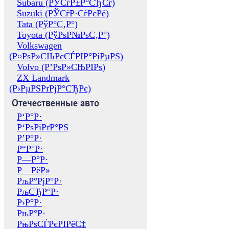
Subaru (РЎСѓР±Р°СЂСѓ)
Suzuki (РЎСѓР·СѓРєРё)
Tata (РўР°С‚Р°)
Toyota (РўРѕР№РѕС‚Р°)
Volkswagen
(Р¤РѕР»СЊРєСЃРІР°РіРµРЅ)
Volvo (Р’РѕР»СЊРІРѕ)
ZX Landmark
(Р›РµРЅРґРјР°СЂРє)
Отечественные авто
Р‘Р°Р·
Р‘РѕРіРґР°РЅ
Р’Р°Р·
Р“Р°Р·
Р—Р°Р·
Р—РёР»
РљР°РјР°Р·
РљСЂР°Р·
Р›Р°Р·
РњР°Р·
РњРѕСЃРєРІРёС‡