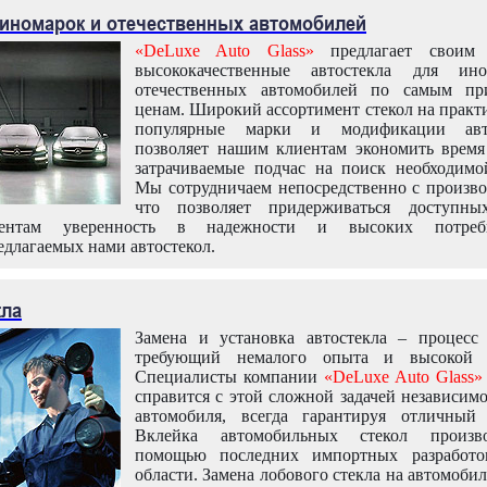
 иномарок и отечественных автомобилей
«DeLuxe Auto Glass»
предлагает своим 
высококачественные автостекла для ин
отечественных автомобилей по самым пр
ценам. Широкий ассортимент стекол на практ
популярные марки и модификации авт
позволяет нашим клиентам экономить время
затрачиваемые подчас на поиск необходимо
Мы сотрудничаем непосредственно с произво
что позволяет придерживаться доступн
иентам уверенность в надежности и высоких потреби
едлагаемых нами автостекол.
кла
Замена и установка автостекла – процесс
требующий немалого опыта и высокой т
Специалисты компании
«DeLuxe Auto Glass»
справится с этой сложной задачей независим
автомобиля, всегда гарантируя отличный р
Вклейка автомобильных стекол произв
помощью последних импортных разработо
области. Замена лобового стекла на автомоби