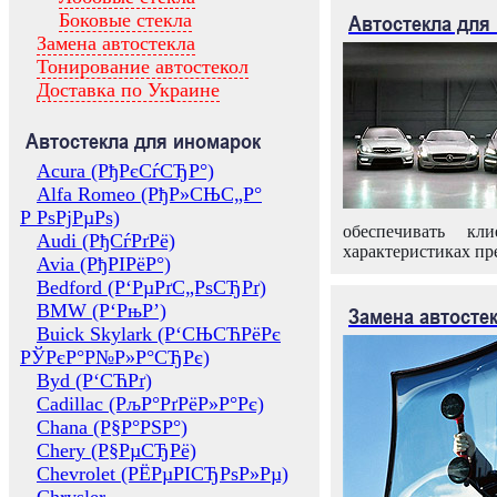
Боковые стекла
Автостекла для
Замена автостекла
Тонирование автостекол
Доставка по Украине
Автостекла для иномарок
Acura (РђРєСѓСЂР°)
Alfa Romeo (РђР»СЊС„Р°
Р РѕРјРµРѕ)
обеспечивать кл
Audi (РђСѓРґРё)
характеристиках пр
Avia (РђРІРёР°)
Bedford (Р‘РµРґС„РѕСЂРґ)
BMW (Р‘РњР’)
Замена автосте
Buick Skylark (Р‘СЊСЋРёРє
РЎРєР°Р№Р»Р°СЂРє)
Byd (Р‘СЋРґ)
Cadillac (РљР°РґРёР»Р°Рє)
Chana (Р§Р°РЅР°)
Chery (Р§РµСЂРё)
Chevrolet (РЁРµРІСЂРѕР»Рµ)