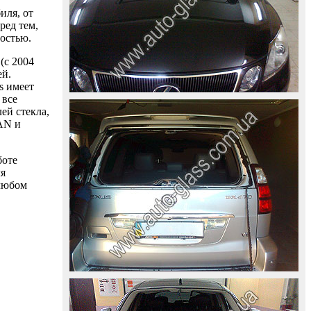
иля, от
ред тем,
ностью.
(с 2004
ей.
s имеет
 все
ей стекла,
AAN и
боте
ля
 любом