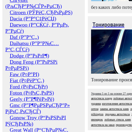
Chrysler
(РљСЂР°Р№СЃР»РµСЂ)
без каких либо поте
Citroen (РЎРёС‚СЂРѕРµРЅ)
Dacia (Р”Р°С‡РёСЏ)
Тонирование
Daewoo (Р”СЌСѓ, Р”РµРѕ,
Р”РµСѓ)
Daf (Р”Р°С„)
Daihatsu (Р”Р°Р№С…
Р°С‚СЃСѓ)
Dodge (Р”РѕРґР¶)
Dong Feng (Р”РѕРЅРі
Р¤РµРЅРі)
Faw (Р¤Р°РІ)
Тонирование произв
Fiat (Р¤РёР°С‚)
Ford (Р¤РѕСЂРґ)
Foton (Р¤РѕС‚РѕРЅ)
Украина
5
из
5
на основе
27
оце
Geely (Р”Р¶РёР»Рё)
автостекла хонда
лобовые автос
украина
изготовление автостекла
Gmc (Р”Р¶РµРЅРµСЂР°Р»
оптом
замена автостекла киев
л
РјРѕС‚РѕСЂСЃ)
pilkington
продажа автостекла
Gonow Troy (Р“РѕРЅРѕРІ
иномарок
лобовые стекла киев
РўСЂРѕР№)
автостекла на заказ
производство
Great Wall (Р“СЂРµР№С‚