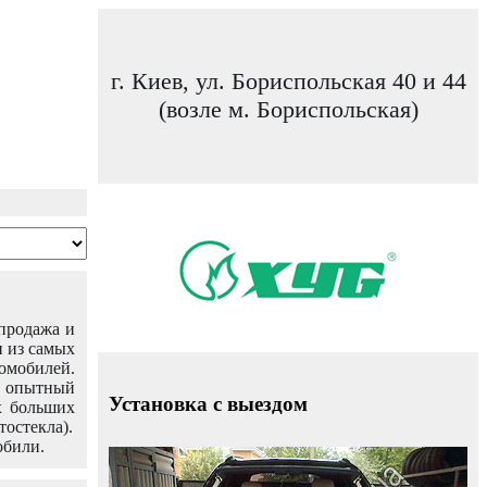
г. Киев, ул. Бориспольская 40 и 44
(возле м. Бориспольская)
 продажа и
н из самых
омобилей.
ш опытный
Установка с выездом
х больших
тостекла).
обили.