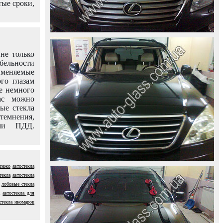
тые сроки,
не только
абельности
именяемые
го глазам
е немного
ас можно
вые стекла
темнения,
ями ПДД.
 пежо
автостекла
текла
автостекла
лобовые стекла
автостекла для
стекла иномарок