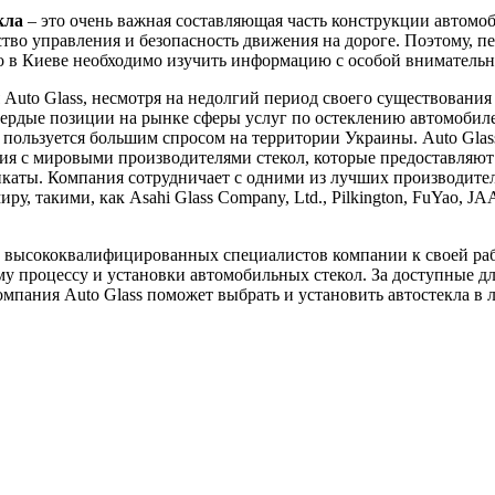
кла
– это очень важная составляющая часть конструкции автомоб
ство управления и безопасность движения на дороге. Поэтому, пе
ло в Киеве необходимо изучить информацию с особой вниматель
Auto Glass, несмотря на недолгий период своего существования 
вердые позиции на рынке сферы услуг по остеклению автомобил
пользуется большим спросом на территории Украины. Auto Glas
я с мировыми производителями стекол, которые предоставляют
каты. Компания сотрудничает с одними из лучших производител
ру, такими, как Asahi Glass Company, Ltd., Pilkington, FuYao, J
 высококвалифицированных специалистов компании к своей ра
у процессу и установки автомобильных стекол. За доступные д
мпания Auto Glass поможет выбрать и установить автостекла в