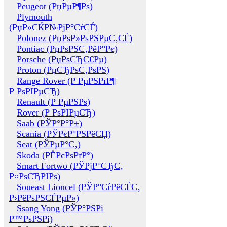
Peugeot (РџРµР¶Рѕ)
Plymouth
(РџР»СЌР№РјР°СѓСЃ)
Polonez (РџРѕР»РѕРЅРµС‚СЃ)
Pontiac (РџРѕРЅС‚РёР°Рє)
Porsche (РџРѕСЂС€Рµ)
Proton (РџСЂРѕС‚РѕРЅ)
Range Rover (Р РµРЅРґР¶
Р РѕРІРµСЂ)
Renault (Р РµРЅРѕ)
Rover (Р РѕРІРµСЂ)
Saab (РЎР°Р°Р±)
Scania (РЎРєР°РЅРёСЏ)
Seat (РЎРµР°С‚)
Skoda (РЁРєРѕРґР°)
Smart Fortwo (РЎРјР°СЂС‚
Р¤РѕСЂРІРѕ)
Soueast Lioncel (РЎР°СѓРёСЃС‚
Р›РёРѕРЅСЃРµР»)
Ssang Yong (РЎР°РЅРі
Р™РѕРЅРі)