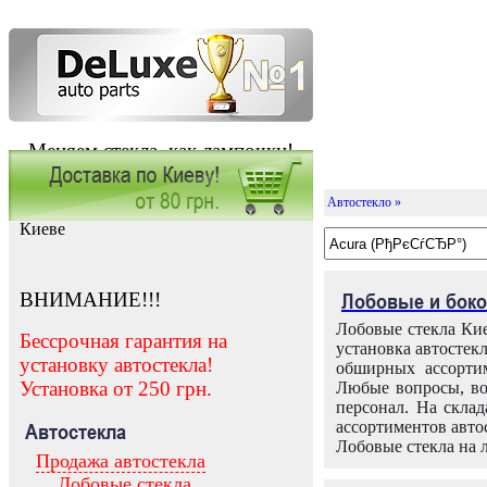
Меняем стекла, как лампочки!
Автостекло »
Заказать установку автостекла в
Киеве
ВНИМАНИЕ!!!
Лобовые и боко
Лобовые стекла Кие
Бессрочная гарантия на
установка автостек
установку автостекла!
обширных ассортим
Установка от 250 грн.
Любые вопросы, во
персонал. На скла
ассортиментов автос
Автостекла
Лобовые стекла на 
Продажа автостекла
Лобовые стекла