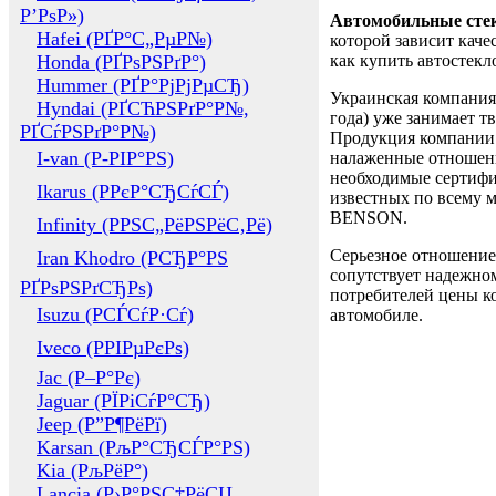
Р’РѕР»)
Автомобильные сте
Hafei (РҐР°С„РµР№)
которой зависит каче
Honda (РҐРѕРЅРґР°)
как купить автостек
Hummer (РҐР°РјРјРµСЂ)
Украинская компания 
Hyndai (РҐСЋРЅРґР°Р№,
года) уже занимает т
РҐСѓРЅРґР°Р№)
Продукция компании 
I-van (Р-РІР°РЅ)
налаженные отношени
необходимые сертифи
Ikarus (РРєР°СЂСѓСЃ)
известных по всему ми
BENSON.
Infinity (РРЅС„РёРЅРёС‚Рё)
Серьезное отношение
Iran Khodro (РСЂР°РЅ
сопутствует надежном
РҐРѕРЅРґСЂРѕ)
потребителей цены ко
Isuzu (РСЃСѓР·Сѓ)
автомобиле.
Iveco (РРІРµРєРѕ)
Jac (Р–Р°Рє)
Jaguar (РЇРіСѓР°СЂ)
Jeep (Р”Р¶РёРї)
Karsan (РљР°СЂСЃР°РЅ)
Kia (РљРёР°)
Lancia (Р›Р°РЅС‡РёСЏ,