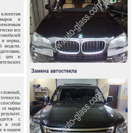
клиентам
омарок и
иемлемым
ически все
омобилей
 и нервы,
й модели.
дителями,
ых цен и
тельских
Замена автостекла
 сложный,
очности.
способны
о от марки
езультат.
одится с
к в этой
ле в нашем