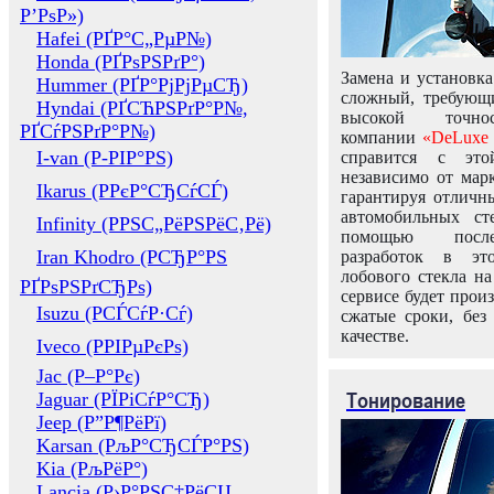
Р’РѕР»)
Hafei (РҐР°С„РµР№)
Honda (РҐРѕРЅРґР°)
Замена и установка
Hummer (РҐР°РјРјРµСЂ)
сложный, требующ
Hyndai (РҐСЋРЅРґР°Р№,
высокой точно
РҐСѓРЅРґР°Р№)
компании
«DeLuxe 
I-van (Р-РІР°РЅ)
справится с это
независимо от марк
Ikarus (РРєР°СЂСѓСЃ)
гарантируя отличны
автомобильных ст
Infinity (РРЅС„РёРЅРёС‚Рё)
помощью посл
Iran Khodro (РСЂР°РЅ
разработок в эт
лобового стекла н
РҐРѕРЅРґСЂРѕ)
сервисе будет прои
Isuzu (РСЃСѓР·Сѓ)
сжатые сроки, без
качестве.
Iveco (РРІРµРєРѕ)
Jac (Р–Р°Рє)
Тонирование
Jaguar (РЇРіСѓР°СЂ)
Jeep (Р”Р¶РёРї)
Karsan (РљР°СЂСЃР°РЅ)
Kia (РљРёР°)
Lancia (Р›Р°РЅС‡РёСЏ,