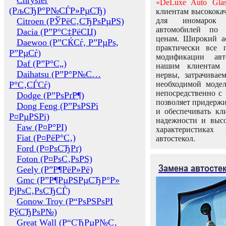
Chrysler
«DeLuxe Auto Glas
(РљСЂР°Р№СЃР»РµСЂ)
клиентам высококач
Citroen (РЎРёС‚СЂРѕРµРЅ)
для иномарок 
автомобилей по
Dacia (Р”Р°С‡РёСЏ)
ценам. Широкий ас
Daewoo (Р”СЌСѓ, Р”РµРѕ,
практически все 
Р”РµСѓ)
модификации авт
Daf (Р”Р°С„)
нашим клиентам 
Daihatsu (Р”Р°Р№С…
нервы, затрачивае
Р°С‚СЃСѓ)
необходимой моде
непосредственно с 
Dodge (Р”РѕРґР¶)
позволяет придержи
Dong Feng (Р”РѕРЅРі
и обеспечивать кл
Р¤РµРЅРі)
надежности и высо
Faw (Р¤Р°РІ)
характеристиках
Fiat (Р¤РёР°С‚)
автостекол.
Ford (Р¤РѕСЂРґ)
Foton (Р¤РѕС‚РѕРЅ)
Замена автосте
Geely (Р”Р¶РёР»Рё)
Gmc (Р”Р¶РµРЅРµСЂР°Р»
РјРѕС‚РѕСЂСЃ)
Gonow Troy (Р“РѕРЅРѕРІ
РўСЂРѕР№)
Great Wall (Р“СЂРµР№С‚