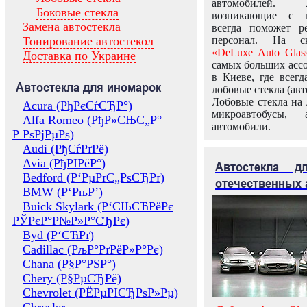
автомобилей.
Боковые стекла
возникающие с в
Замена автостекла
всегда поможет 
Тонирование автостекол
персонал. На ск
«DeLuxe Auto Glas
Доставка по Украине
самых больших ассо
в Киеве, где всег
Автостекла для иномарок
лобовые стекла (авт
Лобовые стекла на 
Acura (РђРєСѓСЂР°)
микроавтобусы, 
Alfa Romeo (РђР»СЊС„Р°
автомобили.
Р РѕРјРµРѕ)
Audi (РђСѓРґРё)
Avia (РђРІРёР°)
Автостекла 
Bedford (Р‘РµРґС„РѕСЂРґ)
отечественных 
BMW (Р‘РњР’)
Buick Skylark (Р‘СЊСЋРёРє
РЎРєР°Р№Р»Р°СЂРє)
Byd (Р‘СЋРґ)
Cadillac (РљР°РґРёР»Р°Рє)
Chana (Р§Р°РЅР°)
Chery (Р§РµСЂРё)
Chevrolet (РЁРµРІСЂРѕР»Рµ)