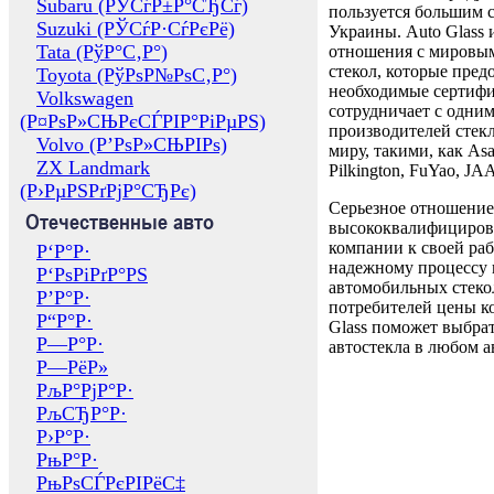
Subaru (РЎСѓР±Р°СЂСѓ)
пользуется большим 
Suzuki (РЎСѓР·СѓРєРё)
Украины. Auto Glass
Tata (РўР°С‚Р°)
отношения с мировы
стекол, которые пред
Toyota (РўРѕР№РѕС‚Р°)
необходимые сертиф
Volkswagen
сотрудничает с одни
(Р¤РѕР»СЊРєСЃРІР°РіРµРЅ)
производителей стекл
Volvo (Р’РѕР»СЊРІРѕ)
миру, такими, как Asa
ZX Landmark
Pilkington, FuYao, 
(Р›РµРЅРґРјР°СЂРє)
Серьезное отношение
Отечественные авто
высококвалифициров
компании к своей раб
Р‘Р°Р·
надежному процессу 
Р‘РѕРіРґР°РЅ
автомобильных стекол
Р’Р°Р·
потребителей цены к
Р“Р°Р·
Glass поможет выбрат
Р—Р°Р·
автостекла в любом а
Р—РёР»
РљР°РјР°Р·
РљСЂР°Р·
Р›Р°Р·
РњР°Р·
РњРѕСЃРєРІРёС‡