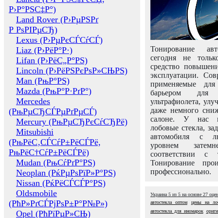
Р›Р°РЅС‡Р°)
Land Rover (Р›РµРЅРґ
Р РѕРІРµСЂ)
Lexus (Р›РµРєСЃСѓСЃ)
Тонирование авт
Liaz (Р›РёР°Р·)
сегодня не толь
Lifan (Р›РёС„Р°РЅ)
средство повышени
Lincoln (Р›РёРЅРєРѕР»СЊРЅ)
эксплуатации. Сов
Man (РњР°РЅ)
применяемые для
Mazda (РњР°Р·РґР°)
барьером для 
Mercedes
ультрафиолета, ул
даже немного сни
(РњРµСЂСЃРµРґРµСЃ)
салоне. У нас м
Mercury (РњРµСЂРєСѓСЂРё)
лобовые стекла, за
Mitsubishi
автомобиля с л
(РњРёС‚СЃСѓР±РёСЃРё,
уровнем затем
РњРёС†СѓР±РёСЃРё)
соответствии с 
Mudan (РњСѓРґР°РЅ)
Тонирование про
профессионально.
Neoplan (РќРµРѕРїР»Р°РЅ)
Nissan (РќРёСЃСЃР°РЅ)
Oldsmobile
Украина
5
из
5
на основе
27
оце
(РћР»РґСЃРјРѕР±Р°Р№Р»)
автостекла оптом
цены на ло
автостекла для иномарок
ориги
Opel (РћРїРµР»СЊ)