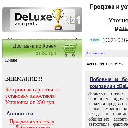
Продажа и у
Уточня
цены
(067) 536
Меняем стекла, как лампочки!
Автостекло »
Заказать установку автостекла в
Киеве
ВНИМАНИЕ!!!
Лобовые и бо
компаниии «DeL
Бессрочная гарантия на
Лобовые стекла
установку автостекла!
основным видом д
Установка от 250 грн.
является продажа и 
Наша компания на 
Автостекла
всегда в налич
обширных ассорт
Продажа автостекла
автостекла факти
Лобовые стекла