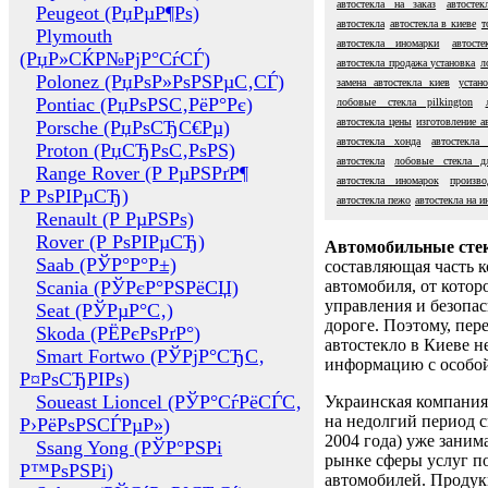
автостекла на заказ
автостек
Peugeot (РџРµР¶Рѕ)
автостекла
автостекла в киеве
т
Plymouth
автостекла иномарки
автосте
(РџР»СЌР№РјР°СѓСЃ)
автостекла продажа установка
л
Polonez (РџРѕР»РѕРЅРµС‚СЃ)
замена автостекла киев
устан
Pontiac (РџРѕРЅС‚РёР°Рє)
лобовые стекла pilkington
автостекла цены
изготовление а
Porsche (РџРѕСЂС€Рµ)
автостекла хонда
автостекла
Proton (РџСЂРѕС‚РѕРЅ)
автостекла
лобовые стекла д
Range Rover (Р РµРЅРґР¶
автостекла иномарок
произво
Р РѕРІРµСЂ)
автостекла пежо
автостекла на 
Renault (Р РµРЅРѕ)
Rover (Р РѕРІРµСЂ)
Автомобильные сте
Saab (РЎР°Р°Р±)
составляющая часть 
Scania (РЎРєР°РЅРёСЏ)
автомобиля, от котор
управления и безопа
Seat (РЎРµР°С‚)
дороге. Поэтому, пере
Skoda (РЁРєРѕРґР°)
автостекло в Киеве н
Smart Fortwo (РЎРјР°СЂС‚
информацию с особо
Р¤РѕСЂРІРѕ)
Soueast Lioncel (РЎР°СѓРёСЃС‚
Украинская компания 
на недолгий период с
Р›РёРѕРЅСЃРµР»)
2004 года) уже заним
Ssang Yong (РЎР°РЅРі
рынке сферы услуг п
Р™РѕРЅРі)
автомобилей. Проду