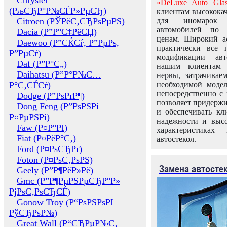
Chrysler
«DeLuxe Auto Glas
(РљСЂР°Р№СЃР»РµСЂ)
клиентам высококач
Citroen (РЎРёС‚СЂРѕРµРЅ)
для иномарок 
автомобилей по
Dacia (Р”Р°С‡РёСЏ)
ценам. Широкий ас
Daewoo (Р”СЌСѓ, Р”РµРѕ,
практически все 
Р”РµСѓ)
модификации авт
Daf (Р”Р°С„)
нашим клиентам 
Daihatsu (Р”Р°Р№С…
нервы, затрачивае
Р°С‚СЃСѓ)
необходимой моде
непосредственно с 
Dodge (Р”РѕРґР¶)
позволяет придержи
Dong Feng (Р”РѕРЅРі
и обеспечивать кл
Р¤РµРЅРі)
надежности и высо
Faw (Р¤Р°РІ)
характеристиках
Fiat (Р¤РёР°С‚)
автостекол.
Ford (Р¤РѕСЂРґ)
Foton (Р¤РѕС‚РѕРЅ)
Замена автосте
Geely (Р”Р¶РёР»Рё)
Gmc (Р”Р¶РµРЅРµСЂР°Р»
РјРѕС‚РѕСЂСЃ)
Gonow Troy (Р“РѕРЅРѕРІ
РўСЂРѕР№)
Great Wall (Р“СЂРµР№С‚