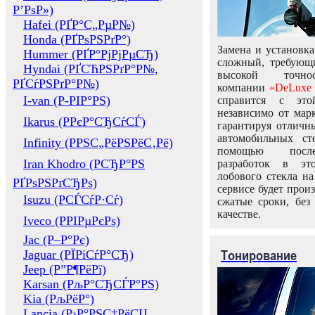
Р’РѕР»)
Hafei (РҐР°С„РµР№)
Honda (РҐРѕРЅРґР°)
Замена и установка
Hummer (РҐР°РјРјРµСЂ)
сложный, требующ
Hyndai (РҐСЋРЅРґР°Р№,
высокой точно
РҐСѓРЅРґР°Р№)
компании
«DeLuxe 
I-van (Р-РІР°РЅ)
справится с это
независимо от марк
Ikarus (РРєР°СЂСѓСЃ)
гарантируя отличны
автомобильных ст
Infinity (РРЅС„РёРЅРёС‚Рё)
помощью посл
Iran Khodro (РСЂР°РЅ
разработок в эт
лобового стекла н
РҐРѕРЅРґСЂРѕ)
сервисе будет прои
Isuzu (РСЃСѓР·Сѓ)
сжатые сроки, без
качестве.
Iveco (РРІРµРєРѕ)
Jac (Р–Р°Рє)
Тонирование
Jaguar (РЇРіСѓР°СЂ)
Jeep (Р”Р¶РёРї)
Karsan (РљР°СЂСЃР°РЅ)
Kia (РљРёР°)
Lancia (Р›Р°РЅС‡РёСЏ,