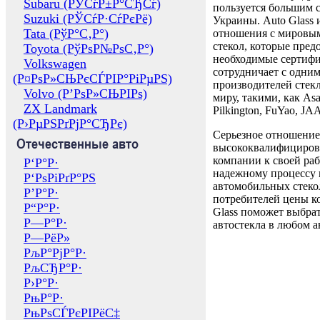
Subaru (РЎСѓР±Р°СЂСѓ)
пользуется большим 
Suzuki (РЎСѓР·СѓРєРё)
Украины. Auto Glass
Tata (РўР°С‚Р°)
отношения с мировы
стекол, которые пред
Toyota (РўРѕР№РѕС‚Р°)
необходимые сертиф
Volkswagen
сотрудничает с одни
(Р¤РѕР»СЊРєСЃРІР°РіРµРЅ)
производителей стекл
Volvo (Р’РѕР»СЊРІРѕ)
миру, такими, как Asa
ZX Landmark
Pilkington, FuYao, 
(Р›РµРЅРґРјР°СЂРє)
Серьезное отношение
Отечественные авто
высококвалифициров
компании к своей раб
Р‘Р°Р·
надежному процессу 
Р‘РѕРіРґР°РЅ
автомобильных стекол
Р’Р°Р·
потребителей цены к
Р“Р°Р·
Glass поможет выбрат
Р—Р°Р·
автостекла в любом а
Р—РёР»
РљР°РјР°Р·
РљСЂР°Р·
Р›Р°Р·
РњР°Р·
РњРѕСЃРєРІРёС‡