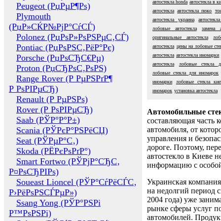
автостекла honda
автостекла в к
Peugeot (РџРµР¶Рѕ)
автостекла
автостекла пежо
то
Plymouth
автостекла украина
автостекл
(РџР»СЌР№РјР°СѓСЃ)
лобовые автостекла
замена 
Polonez (РџРѕР»РѕРЅРµС‚СЃ)
оригинальные автостекла
лоб
Pontiac (РџРѕРЅС‚РёР°Рє)
автостекла
цены на лобовые сте
автостекла
автостекла иномарки
Porsche (РџРѕСЂС€Рµ)
автостекла
лобовые стекла д
Proton (РџСЂРѕС‚РѕРЅ)
лобовые стекла для иномарок
Range Rover (Р РµРЅРґР¶
иномарки
лобовые стекла кие
Р РѕРІРµСЂ)
иномарок
установка автостекла
Renault (Р РµРЅРѕ)
Rover (Р РѕРІРµСЂ)
Автомобильные сте
Saab (РЎР°Р°Р±)
составляющая часть 
Scania (РЎРєР°РЅРёСЏ)
автомобиля, от котор
управления и безопа
Seat (РЎРµР°С‚)
дороге. Поэтому, пере
Skoda (РЁРєРѕРґР°)
автостекло в Киеве н
Smart Fortwo (РЎРјР°СЂС‚
информацию с особо
Р¤РѕСЂРІРѕ)
Soueast Lioncel (РЎР°СѓРёСЃС‚
Украинская компания 
на недолгий период с
Р›РёРѕРЅСЃРµР»)
2004 года) уже заним
Ssang Yong (РЎР°РЅРі
рынке сферы услуг п
Р™РѕРЅРі)
автомобилей. Проду