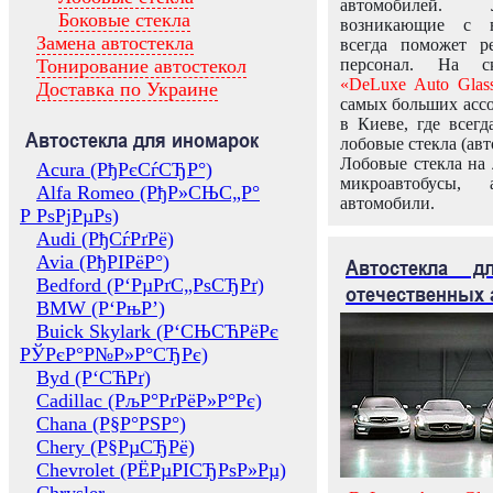
автомобилей.
Боковые стекла
возникающие с в
Замена автостекла
всегда поможет 
Тонирование автостекол
персонал. На ск
«DeLuxe Auto Glas
Доставка по Украине
самых больших ассо
в Киеве, где всег
Автостекла для иномарок
лобовые стекла (авт
Лобовые стекла на 
Acura (РђРєСѓСЂР°)
микроавтобусы, 
Alfa Romeo (РђР»СЊС„Р°
автомобили.
Р РѕРјРµРѕ)
Audi (РђСѓРґРё)
Avia (РђРІРёР°)
Автостекла 
Bedford (Р‘РµРґС„РѕСЂРґ)
отечественных 
BMW (Р‘РњР’)
Buick Skylark (Р‘СЊСЋРёРє
РЎРєР°Р№Р»Р°СЂРє)
Byd (Р‘СЋРґ)
Cadillac (РљР°РґРёР»Р°Рє)
Chana (Р§Р°РЅР°)
Chery (Р§РµСЂРё)
Chevrolet (РЁРµРІСЂРѕР»Рµ)