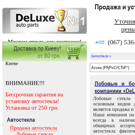
Продажа и у
Уточня
цены
(067) 536
Меняем стекла, как лампочки!
Автостекло »
Заказать установку автостекла в
Киеве
ВНИМАНИЕ!!!
Лобовые и бо
компаниии «DeL
Бессрочная гарантия на
Лобовые стекла
установку автостекла!
основным видом д
Установка от 250 грн.
является продажа и 
Наша компания на 
Автостекла
всегда в налич
обширных ассорт
Продажа автостекла
автостекла факти
Лобовые стекла