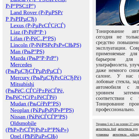
Р›Р°РЅС‡Р°)
Land Rover (Р›РµРЅРґ
Р РѕРІРµСЂ)
Lexus (Р›РµРєСЃСѓСЃ)
Тонирование авт
Liaz (Р›РёР°Р·)
сегодня не толь
Lifan (Р›РёС„Р°РЅ)
средство повышени
Lincoln (Р›РёРЅРєРѕР»СЊРЅ)
эксплуатации. Сов
Man (РњР°РЅ)
применяемые для
Mazda (РњР°Р·РґР°)
барьером для 
Mercedes
ультрафиолета, ул
даже немного сни
(РњРµСЂСЃРµРґРµСЃ)
салоне. У нас м
Mercury (РњРµСЂРєСѓСЂРё)
лобовые стекла, за
Mitsubishi
автомобиля с л
(РњРёС‚СЃСѓР±РёСЃРё,
уровнем затем
РњРёС†СѓР±РёСЃРё)
соответствии с 
Mudan (РњСѓРґР°РЅ)
Тонирование про
профессионально.
Neoplan (РќРµРѕРїР»Р°РЅ)
Nissan (РќРёСЃСЃР°РЅ)
Oldsmobile
Украина
5
из
5
на основе
27
оце
(РћР»РґСЃРјРѕР±Р°Р№Р»)
автостекла ford
автостекла xyg
установка
автостекла pilking
Opel (РћРїРµР»СЊ)