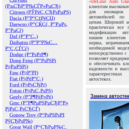
Chrysler
«DeLuxe Auto Glas
(РљСЂР°Р№СЃР»РµСЂ)
клиентам высококач
Citroen (РЎРёС‚СЂРѕРµРЅ)
для иномарок 
автомобилей по
Dacia (Р”Р°С‡РёСЏ)
ценам. Широкий ас
Daewoo (Р”СЌСѓ, Р”РµРѕ,
практически все 
Р”РµСѓ)
модификации авт
Daf (Р”Р°С„)
нашим клиентам 
Daihatsu (Р”Р°Р№С…
нервы, затрачивае
Р°С‚СЃСѓ)
необходимой моде
непосредственно с 
Dodge (Р”РѕРґР¶)
позволяет придержи
Dong Feng (Р”РѕРЅРі
и обеспечивать кл
Р¤РµРЅРі)
надежности и высо
Faw (Р¤Р°РІ)
характеристиках
Fiat (Р¤РёР°С‚)
автостекол.
Ford (Р¤РѕСЂРґ)
Foton (Р¤РѕС‚РѕРЅ)
Замена автосте
Geely (Р”Р¶РёР»Рё)
Gmc (Р”Р¶РµРЅРµСЂР°Р»
РјРѕС‚РѕСЂСЃ)
Gonow Troy (Р“РѕРЅРѕРІ
РўСЂРѕР№)
Great Wall (Р“СЂРµР№С‚