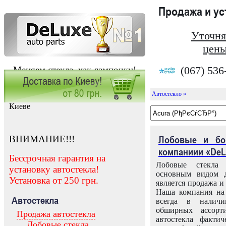
Продажа и у
Уточня
цены
(067) 536
Меняем стекла, как лампочки!
Автостекло »
Заказать установку автостекла в
Киеве
ВНИМАНИЕ!!!
Лобовые и бо
компаниии «DeL
Бессрочная гарантия на
Лобовые стекла
установку автостекла!
основным видом д
Установка от 250 грн.
является продажа и 
Наша компания на 
Автостекла
всегда в налич
обширных ассорт
Продажа автостекла
автостекла факти
Лобовые стекла