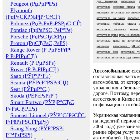
для иномарок
автостекла
Peugeot (РџРµР¶Рѕ)
автостекла
лобовые стекла
у
Plymouth
иномарки
автостекла ваз
автост
(РџР»СЌР№РјР°СѓСЃ)
автостекла на заказ
лобовые
Polonez (РџРѕР»РѕРЅРµС‚СЃ)
установка
лобовые стекла д
Pontiac (РџРѕРЅС‚РёР°Рє)
автостекла иномарки
замена
автостекла цены
цены на лобовы
Porsche (РџРѕСЂС€Рµ)
автостекла
цены на автостекл
Proton (РџСЂРѕС‚РѕРЅ)
иномарок
автостекла pilking
Range Rover (Р РµРЅРґР¶
автостекла ford
автостекла ук
Р РѕРІРµСЂ)
автостекла
автостекла xyg
замен
Renault (Р РµРЅРѕ)
Rover (Р РѕРІРµСЂ)
Автомобильные сте
Saab (РЎР°Р°Р±)
составляющая часть 
Scania (РЎРєР°РЅРёСЏ)
автомобиля, от котор
управления и безопа
Seat (РЎРµР°С‚)
дороге. Поэтому, пере
Skoda (РЁРєРѕРґР°)
автостекло в Киеве н
Smart Fortwo (РЎРјР°СЂС‚
информацию с особо
Р¤РѕСЂРІРѕ)
Soueast Lioncel (РЎР°СѓРёСЃС‚
Украинская компания 
на недолгий период с
Р›РёРѕРЅСЃРµР»)
2004 года) уже заним
Ssang Yong (РЎР°РЅРі
рынке сферы услуг п
Р™РѕРЅРі)
автомобилей. Проду