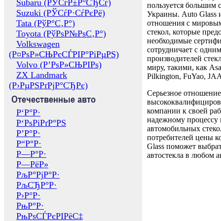
Subaru (РЎСѓР±Р°СЂСѓ)
пользуется большим 
Suzuki (РЎСѓР·СѓРєРё)
Украины. Auto Glass
Tata (РўР°С‚Р°)
отношения с мировы
стекол, которые пред
Toyota (РўРѕР№РѕС‚Р°)
необходимые сертиф
Volkswagen
сотрудничает с одни
(Р¤РѕР»СЊРєСЃРІР°РіРµРЅ)
производителей стекл
Volvo (Р’РѕР»СЊРІРѕ)
миру, такими, как Asa
ZX Landmark
Pilkington, FuYao, 
(Р›РµРЅРґРјР°СЂРє)
Серьезное отношение
Отечественные авто
высококвалифициров
компании к своей раб
Р‘Р°Р·
надежному процессу 
Р‘РѕРіРґР°РЅ
автомобильных стекол
Р’Р°Р·
потребителей цены к
Р“Р°Р·
Glass поможет выбрат
Р—Р°Р·
автостекла в любом а
Р—РёР»
РљР°РјР°Р·
РљСЂР°Р·
Р›Р°Р·
РњР°Р·
РњРѕСЃРєРІРёС‡