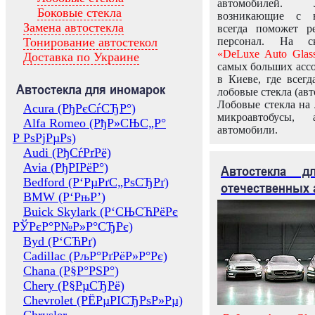
автомобилей.
Боковые стекла
возникающие с в
Замена автостекла
всегда поможет 
Тонирование автостекол
персонал. На ск
«DeLuxe Auto Glas
Доставка по Украине
самых больших ассо
в Киеве, где всег
Автостекла для иномарок
лобовые стекла (авт
Лобовые стекла на 
Acura (РђРєСѓСЂР°)
микроавтобусы, 
Alfa Romeo (РђР»СЊС„Р°
автомобили.
Р РѕРјРµРѕ)
Audi (РђСѓРґРё)
Avia (РђРІРёР°)
Автостекла 
Bedford (Р‘РµРґС„РѕСЂРґ)
отечественных 
BMW (Р‘РњР’)
Buick Skylark (Р‘СЊСЋРёРє
РЎРєР°Р№Р»Р°СЂРє)
Byd (Р‘СЋРґ)
Cadillac (РљР°РґРёР»Р°Рє)
Chana (Р§Р°РЅР°)
Chery (Р§РµСЂРё)
Chevrolet (РЁРµРІСЂРѕР»Рµ)