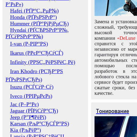
Р’РѕР»)
Hafei (РҐР°С„РµР№)
Honda (РҐРѕРЅРґР°)
Замена и установка
Hummer (РҐР°РјРјРµСЂ)
сложный, требующ
Hyndai (РҐСЋРЅРґР°Р№,
высокой точно
РҐСѓРЅРґР°Р№)
компании
«DeLuxe 
I-van (Р-РІР°РЅ)
справится с это
независимо от марк
Ikarus (РРєР°СЂСѓСЃ)
гарантируя отличны
автомобильных ст
Infinity (РРЅС„РёРЅРёС‚Рё)
помощью посл
Iran Khodro (РСЂР°РЅ
разработок в эт
лобового стекла н
РҐРѕРЅРґСЂРѕ)
сервисе будет прои
Isuzu (РСЃСѓР·Сѓ)
сжатые сроки, без
качестве.
Iveco (РРІРµРєРѕ)
Jac (Р–Р°Рє)
Тонирование
Jaguar (РЇРіСѓР°СЂ)
Jeep (Р”Р¶РёРї)
Karsan (РљР°СЂСЃР°РЅ)
Kia (РљРёР°)
Lancia (Р›Р°РЅС‡РёСЏ,