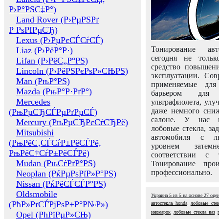
Р›Р°РЅС‡Р°)
Land Rover (Р›РµРЅРґ
Р РѕРІРµСЂ)
Lexus (Р›РµРєСЃСѓСЃ)
Тонирование авт
Liaz (Р›РёР°Р·)
сегодня не толь
Lifan (Р›РёС„Р°РЅ)
средство повышени
Lincoln (Р›РёРЅРєРѕР»СЊРЅ)
эксплуатации. Сов
Man (РњР°РЅ)
применяемые для
Mazda (РњР°Р·РґР°)
барьером для 
Mercedes
ультрафиолета, ул
даже немного сни
(РњРµСЂСЃРµРґРµСЃ)
салоне. У нас м
Mercury (РњРµСЂРєСѓСЂРё)
лобовые стекла, за
Mitsubishi
автомобиля с л
(РњРёС‚СЃСѓР±РёСЃРё,
уровнем затем
РњРёС†СѓР±РёСЃРё)
соответствии с 
Mudan (РњСѓРґР°РЅ)
Тонирование про
профессионально.
Neoplan (РќРµРѕРїР»Р°РЅ)
Nissan (РќРёСЃСЃР°РЅ)
Oldsmobile
Украина
5
из
5
на основе
27
оце
(РћР»РґСЃРјРѕР±Р°Р№Р»)
автостекла honda
лобовые стек
иномарок
лобовые стекла ваз
Opel (РћРїРµР»СЊ)