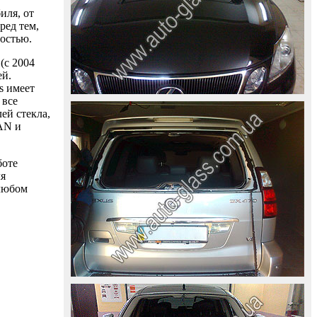
иля, от
ред тем,
ностью.
(с 2004
ей.
s имеет
 все
ей стекла,
AAN и
боте
ля
 любом