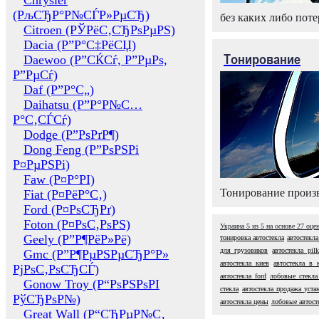
Chrysler
(РљСЂР°Р№СЃР»РµСЂ)
без каких либо поте
Citroen (РЎРёС‚СЂРѕРµРЅ)
Dacia (Р”Р°С‡РёСЏ)
Тонирование
Daewoo (Р”СЌСѓ, Р”РµРѕ,
Р”РµСѓ)
Daf (Р”Р°С„)
Daihatsu (Р”Р°Р№С…
Р°С‚СЃСѓ)
Dodge (Р”РѕРґР¶)
Dong Feng (Р”РѕРЅРі
Р¤РµРЅРі)
Faw (Р¤Р°РІ)
Тонирование произв
Fiat (Р¤РёР°С‚)
Ford (Р¤РѕСЂРґ)
Foton (Р¤РѕС‚РѕРЅ)
Украина
5
из
5
на основе
27
оце
Geely (Р”Р¶РёР»Рё)
тонировка автостекла
автостекл
для грузовиков
автостекла pilk
Gmc (Р”Р¶РµРЅРµСЂР°Р»
автостекла киев
автостекла в 
РјРѕС‚РѕСЂСЃ)
автостекла ford
лобовые стекла
Gonow Troy (Р“РѕРЅРѕРІ
стекла
автостекла продажа уста
РўСЂРѕР№)
автостекла цены
лобовые автост
Great Wall (Р“СЂРµР№С‚