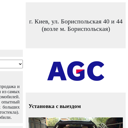
г. Киев, ул. Бориспольская 40 и 44
(возле м. Бориспольская)
 продажа и
н из самых
омобилей.
ш опытный
Установка с выездом
х больших
тостекла).
обили.