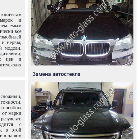
клиентам
омарок и
иемлемым
ически все
омобилей
 и нервы,
й модели.
дителями,
ых цен и
тельских
Замена автостекла
 сложный,
очности.
способны
о от марки
езультат.
одится с
к в этой
ле в нашем