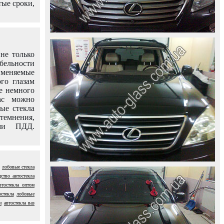
тые сроки,
не только
абельности
именяемые
го глазам
е немного
ас можно
вые стекла
темнения,
ями ПДД.
лобовые стекла
ство автостекла
втостекла оптом
остекла
лобовые
и
автостекла ваз