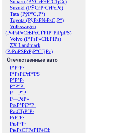
Subaru (РЎСѓР±Р°СЂСѓ)
Suzuki (РЎСѓР·СѓРєРё)
Tata (РўР°С‚Р°)
Toyota (РўРѕР№РѕС‚Р°)
Volkswagen
(Р¤РѕР»СЊРєСЃРІР°РіРµРЅ)
Volvo (Р’РѕР»СЊРІРѕ)
ZX Landmark
(Р›РµРЅРґРјР°СЂРє)
Отечественные авто
Р‘Р°Р·
Р‘РѕРіРґР°РЅ
Р’Р°Р·
Р“Р°Р·
Р—Р°Р·
Р—РёР»
РљР°РјР°Р·
РљСЂР°Р·
Р›Р°Р·
РњР°Р·
РњРѕСЃРєРІРёС‡