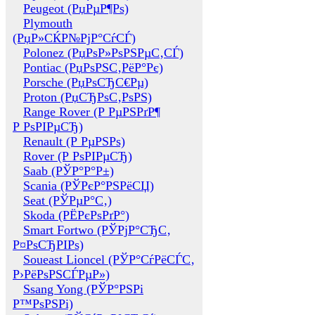
Peugeot (РџРµР¶Рѕ)
Plymouth
(РџР»СЌР№РјР°СѓСЃ)
Polonez (РџРѕР»РѕРЅРµС‚СЃ)
Pontiac (РџРѕРЅС‚РёР°Рє)
Porsche (РџРѕСЂС€Рµ)
Proton (РџСЂРѕС‚РѕРЅ)
Range Rover (Р РµРЅРґР¶
Р РѕРІРµСЂ)
Renault (Р РµРЅРѕ)
Rover (Р РѕРІРµСЂ)
Saab (РЎР°Р°Р±)
Scania (РЎРєР°РЅРёСЏ)
Seat (РЎРµР°С‚)
Skoda (РЁРєРѕРґР°)
Smart Fortwo (РЎРјР°СЂС‚
Р¤РѕСЂРІРѕ)
Soueast Lioncel (РЎР°СѓРёСЃС‚
Р›РёРѕРЅСЃРµР»)
Ssang Yong (РЎР°РЅРі
Р™РѕРЅРі)