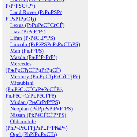
Р›Р°РЅС‡Р°)
Land Rover (Р›РµРЅРґ
Р РѕРІРµСЂ)
Lexus (Р›РµРєСЃСѓСЃ)
Liaz (Р›РёР°Р·)
Lifan (Р›РёС„Р°РЅ)
Lincoln (Р›РёРЅРєРѕР»СЊРЅ)
Man (РњР°РЅ)
Mazda (РњР°Р·РґР°)
Mercedes
(РњРµСЂСЃРµРґРµСЃ)
Mercury (РњРµСЂРєСѓСЂРё)
Mitsubishi
(РњРёС‚СЃСѓР±РёСЃРё,
РњРёС†СѓР±РёСЃРё)
Mudan (РњСѓРґР°РЅ)
Neoplan (РќРµРѕРїР»Р°РЅ)
Nissan (РќРёСЃСЃР°РЅ)
Oldsmobile
(РћР»РґСЃРјРѕР±Р°Р№Р»)
Opel (РћРїРµР»СЊ)