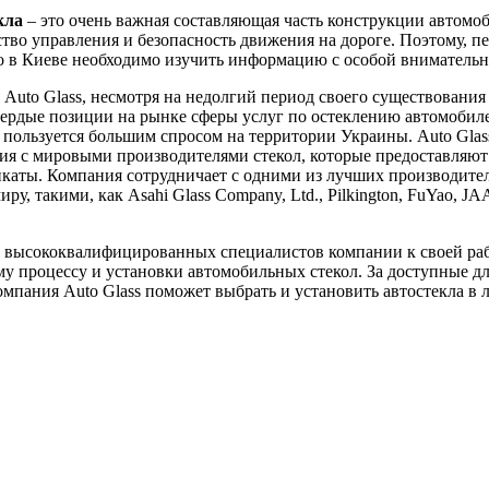
кла
– это очень важная составляющая часть конструкции автомоб
ство управления и безопасность движения на дороге. Поэтому, пе
ло в Киеве необходимо изучить информацию с особой вниматель
Auto Glass, несмотря на недолгий период своего существования 
вердые позиции на рынке сферы услуг по остеклению автомобил
пользуется большим спросом на территории Украины. Auto Glas
я с мировыми производителями стекол, которые предоставляют
каты. Компания сотрудничает с одними из лучших производител
ру, такими, как Asahi Glass Company, Ltd., Pilkington, FuYao, J
 высококвалифицированных специалистов компании к своей ра
у процессу и установки автомобильных стекол. За доступные д
мпания Auto Glass поможет выбрать и установить автостекла в