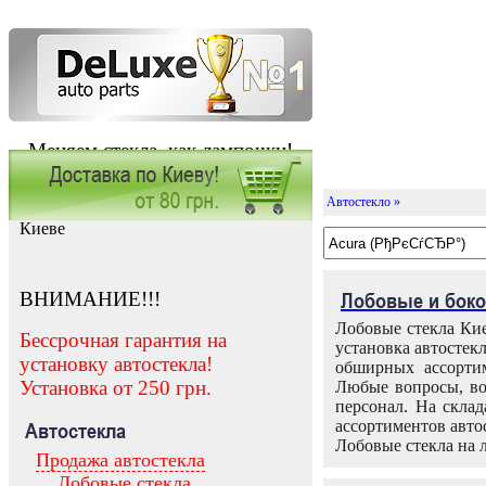
Меняем стекла, как лампочки!
Автостекло »
Заказать установку автостекла в
Киеве
ВНИМАНИЕ!!!
Лобовые и боко
Лобовые стекла Кие
Бессрочная гарантия на
установка автостек
установку автостекла!
обширных ассортим
Установка от 250 грн.
Любые вопросы, во
персонал. На скла
ассортиментов автос
Автостекла
Лобовые стекла на 
Продажа автостекла
Лобовые стекла