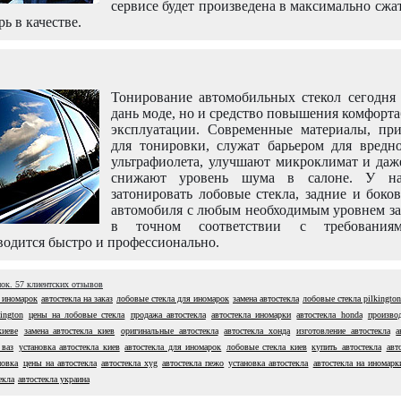
сервисе будет произведена в максимально сжа
рь в качестве.
Тонирование автомобильных стекол сегодня 
дань моде, но и средство повышения комфорт
эксплуатации. Современные материалы, пр
для тонировки, служат барьером для вредно
ультрафиолета, улучшают микроклимат и даж
снижают уровень шума в салоне. У н
затонировать лобовые стекла, задние и боко
автомобиля с любым необходимым уровнем за
в точном соответствии с требовани
одится быстро и профессионально.
нок.
57
клиентских отзывов
а иномарок
автостекла на заказ
лобовые стекла для иномарок
замена автостекла
лобовые стекла pilkington
ington
цены на лобовые стекла
продажа автостекла
автостекла иномарки
автостекла honda
производ
киеве
замена автостекла киев
оригинальные автостекла
автостекла хонда
изготовление автостекла
а
 ваз
установка автостекла киев
автостекла для иномарок
лобовые стекла киев
купить автостекла
авт
новка
цены на автостекла
автостекла xyg
автостекла пежо
установка автостекла
автостекла на иномарк
екла
автостекла украина