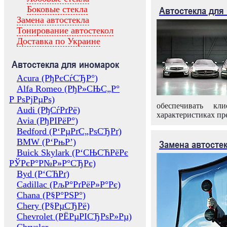
Боковые стекла
Автостекла для
Замена автостекла
Тонирование автостекол
Доставка по Украине
Автостекла для иномарок
Acura (РђРєСѓСЂР°)
Alfa Romeo (РђР»СЊС„Р°
Р РѕРјРµРѕ)
обеспечивать кл
Audi (РђСѓРґРё)
характеристиках пр
Avia (РђРІРёР°)
Bedford (Р‘РµРґС„РѕСЂРґ)
BMW (Р‘РњР’)
Замена автосте
Buick Skylark (Р‘СЊСЋРёРє
РЎРєР°Р№Р»Р°СЂРє)
Byd (Р‘СЋРґ)
Cadillac (РљР°РґРёР»Р°Рє)
Chana (Р§Р°РЅР°)
Chery (Р§РµСЂРё)
Chevrolet (РЁРµРІСЂРѕР»Рµ)