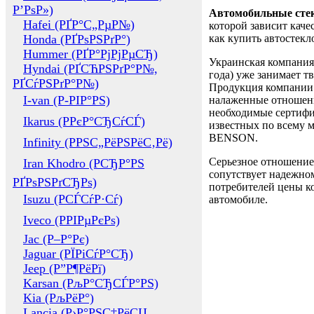
Р’РѕР»)
Автомобильные сте
Hafei (РҐР°С„РµР№)
которой зависит каче
Honda (РҐРѕРЅРґР°)
как купить автостек
Hummer (РҐР°РјРјРµСЂ)
Украинская компания 
Hyndai (РҐСЋРЅРґР°Р№,
года) уже занимает т
РҐСѓРЅРґР°Р№)
Продукция компании 
I-van (Р-РІР°РЅ)
налаженные отношени
необходимые сертифи
Ikarus (РРєР°СЂСѓСЃ)
известных по всему ми
BENSON.
Infinity (РРЅС„РёРЅРёС‚Рё)
Серьезное отношение
Iran Khodro (РСЂР°РЅ
сопутствует надежном
РҐРѕРЅРґСЂРѕ)
потребителей цены ко
Isuzu (РСЃСѓР·Сѓ)
автомобиле.
Iveco (РРІРµРєРѕ)
Jac (Р–Р°Рє)
Jaguar (РЇРіСѓР°СЂ)
Jeep (Р”Р¶РёРї)
Karsan (РљР°СЂСЃР°РЅ)
Kia (РљРёР°)
Lancia (Р›Р°РЅС‡РёСЏ,