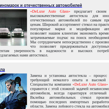
 иномарок и отечественных автомобилей
«DeLuxe Auto Glass»
предлагает своим 
высококачественные автостекла для ин
отечественных автомобилей по самым пр
ценам. Широкий ассортимент стекол на практ
популярные марки и модификации авт
позволяет нашим клиентам экономить время
затрачиваемые подчас на поиск необходимо
Мы сотрудничаем непосредственно с произво
что позволяет придерживаться доступн
иентам уверенность в надежности и высоких потреби
едлагаемых нами автостекол.
кла
Замена и установка автостекла – процесс
требующий немалого опыта и высокой т
Специалисты компании
«DeLuxe Auto Glass»
справится с этой сложной задачей независим
автомобиля, всегда гарантируя отличный р
Вклейка автомобильных стекол произв
помощью последних импортных разработо
области. Замена лобового стекла на автомоби