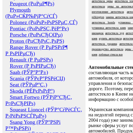
автостекла цены
автостекла хо
Peugeot (РџРµР¶Рѕ)
автостекла
цены на автостекл
Plymouth
изготовление автостекла
авто
(РџР»СЌР№РјР°СѓСЃ)
pilkington
замена автостекла ки
Polonez (РџРѕР»РѕРЅРµС‚СЃ)
автостекла honda
установка 
Pontiac (РџРѕРЅС‚РёР°Рє)
установка автостекла киев
зам
иномарок
автостекла xyg
автос
Porsche (РџРѕСЂС€Рµ)
киев
купить автостекла
автосте
Proton (РџСЂРѕС‚РѕРЅ)
автостекла украина
автостекл
Range Rover (Р РµРЅРґР¶
производство автостекла
цены 
Р РѕРІРµСЂ)
киев
лобовые стекла ваз
Renault (Р РµРЅРѕ)
Rover (Р РѕРІРµСЂ)
Автомобильные сте
Saab (РЎР°Р°Р±)
составляющая часть 
Scania (РЎРєР°РЅРёСЏ)
автомобиля, от котор
управления и безопа
Seat (РЎРµР°С‚)
дороге. Поэтому, пере
Skoda (РЁРєРѕРґР°)
автостекло в Киеве н
Smart Fortwo (РЎРјР°СЂС‚
информацию с особо
Р¤РѕСЂРІРѕ)
Soueast Lioncel (РЎР°СѓРёСЃС‚
Украинская компания 
на недолгий период с
Р›РёРѕРЅСЃРµР»)
2004 года) уже заним
Ssang Yong (РЎР°РЅРі
рынке сферы услуг п
Р™РѕРЅРі)
автомобилей. Проду