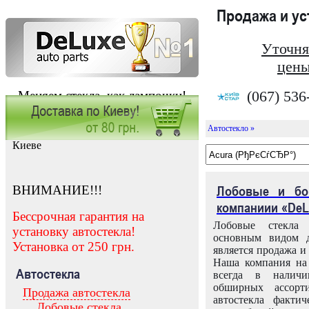
Продажа и у
Уточня
цены
(067) 536
Меняем стекла, как лампочки!
Автостекло »
Заказать установку автостекла в
Киеве
ВНИМАНИЕ!!!
Лобовые и бо
компаниии «DeL
Бессрочная гарантия на
Лобовые стекла
установку автостекла!
основным видом д
Установка от 250 грн.
является продажа и 
Наша компания на 
Автостекла
всегда в налич
обширных ассорт
Продажа автостекла
автостекла факти
Лобовые стекла