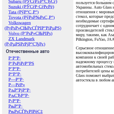
Subaru (РЎСѓР±Р°СЂСѓ)
пользуется большим 
Suzuki (РЎСѓР·СѓРєРё)
Украины. Auto Glass
Tata (РўР°С‚Р°)
отношения с мировы
стекол, которые пред
Toyota (РўРѕР№РѕС‚Р°)
необходимые сертиф
Volkswagen
сотрудничает с одни
(Р¤РѕР»СЊРєСЃРІР°РіРµРЅ)
производителей стекл
Volvo (Р’РѕР»СЊРІРѕ)
миру, такими, как Asa
ZX Landmark
Pilkington, FuYao, 
(Р›РµРЅРґРјР°СЂРє)
Серьезное отношение
Отечественные авто
высококвалифициров
компании к своей раб
Р‘Р°Р·
надежному процессу 
Р‘РѕРіРґР°РЅ
автомобильных стекол
Р’Р°Р·
потребителей цены к
Р“Р°Р·
Glass поможет выбрат
Р—Р°Р·
автостекла в любом а
Р—РёР»
РљР°РјР°Р·
РљСЂР°Р·
Р›Р°Р·
РњР°Р·
РњРѕСЃРєРІРёС‡