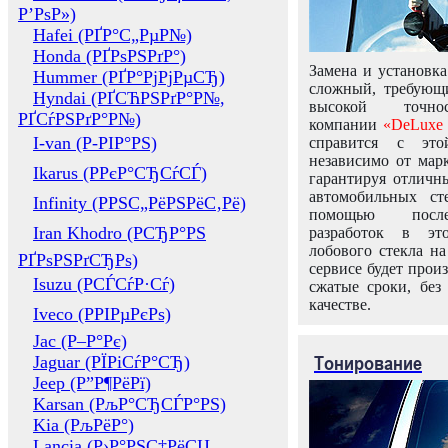
Р’РѕР»)
Hafei (РҐР°С„РµР№)
Honda (РҐРѕРЅРґР°)
Замена и установка
Hummer (РҐР°РјРјРµСЂ)
сложный, требующ
Hyndai (РҐСЋРЅРґР°Р№,
высокой точно
РҐСѓРЅРґР°Р№)
компании
«DeLuxe 
I-van (Р-РІР°РЅ)
справится с это
независимо от марк
Ikarus (РРєР°СЂСѓСЃ)
гарантируя отличны
автомобильных ст
Infinity (РРЅС„РёРЅРёС‚Рё)
помощью посл
Iran Khodro (РСЂР°РЅ
разработок в эт
лобового стекла н
РҐРѕРЅРґСЂРѕ)
сервисе будет прои
Isuzu (РСЃСѓР·Сѓ)
сжатые сроки, без
качестве.
Iveco (РРІРµРєРѕ)
Jac (Р–Р°Рє)
Тонирование
Jaguar (РЇРіСѓР°СЂ)
Jeep (Р”Р¶РёРї)
Karsan (РљР°СЂСЃР°РЅ)
Kia (РљРёР°)
Lancia (Р›Р°РЅС‡РёСЏ,