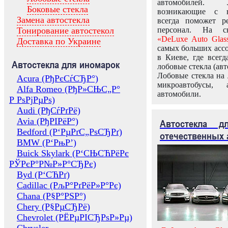
автомобилей.
Боковые стекла
возникающие с в
Замена автостекла
всегда поможет 
Тонирование автостекол
персонал. На ск
«DeLuxe Auto Glas
Доставка по Украине
самых больших ассо
в Киеве, где всег
Автостекла для иномарок
лобовые стекла (авт
Лобовые стекла на 
Acura (РђРєСѓСЂР°)
микроавтобусы, 
Alfa Romeo (РђР»СЊС„Р°
автомобили.
Р РѕРјРµРѕ)
Audi (РђСѓРґРё)
Avia (РђРІРёР°)
Автостекла 
Bedford (Р‘РµРґС„РѕСЂРґ)
отечественных 
BMW (Р‘РњР’)
Buick Skylark (Р‘СЊСЋРёРє
РЎРєР°Р№Р»Р°СЂРє)
Byd (Р‘СЋРґ)
Cadillac (РљР°РґРёР»Р°Рє)
Chana (Р§Р°РЅР°)
Chery (Р§РµСЂРё)
Chevrolet (РЁРµРІСЂРѕР»Рµ)