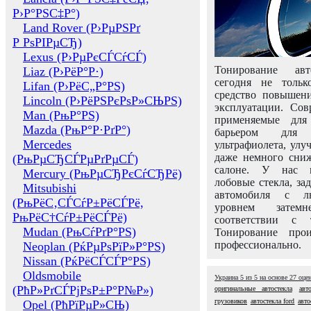
Р›Р°РЅС‡Р°)
Land Rover (Р›РµРЅРґ
Р РѕРІРµСЂ)
Lexus (Р›РµРєСЃСѓСЃ)
Тонирование авт
Liaz (Р›РёР°Р·)
сегодня не толь
Lifan (Р›РёС„Р°РЅ)
средство повышени
Lincoln (Р›РёРЅРєРѕР»СЊРЅ)
эксплуатации. Сов
Man (РњР°РЅ)
применяемые для
Mazda (РњР°Р·РґР°)
барьером для 
Mercedes
ультрафиолета, ул
даже немного сни
(РњРµСЂСЃРµРґРµСЃ)
салоне. У нас м
Mercury (РњРµСЂРєСѓСЂРё)
лобовые стекла, за
Mitsubishi
автомобиля с л
(РњРёС‚СЃСѓР±РёСЃРё,
уровнем затем
РњРёС†СѓР±РёСЃРё)
соответствии с 
Mudan (РњСѓРґР°РЅ)
Тонирование про
профессионально.
Neoplan (РќРµРѕРїР»Р°РЅ)
Nissan (РќРёСЃСЃР°РЅ)
Oldsmobile
Украина
5
из
5
на основе
27
оце
(РћР»РґСЃРјРѕР±Р°Р№Р»)
оригинальные автостекла
авт
грузовиков
автостекла ford
авто
Opel (РћРїРµР»СЊ)