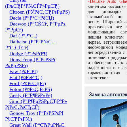
Chrysler
«DeLuxe Auto Glas
(РљСЂР°Р№СЃР»РµСЂ)
клиентам высококач
Citroen (РЎРёС‚СЂРѕРµРЅ)
для иномарок 
автомобилей по
Dacia (Р”Р°С‡РёСЏ)
ценам. Широкий ас
Daewoo (Р”СЌСѓ, Р”РµРѕ,
практически все 
Р”РµСѓ)
модификации авт
Daf (Р”Р°С„)
нашим клиентам 
Daihatsu (Р”Р°Р№С…
нервы, затрачивае
Р°С‚СЃСѓ)
необходимой моде
непосредственно с 
Dodge (Р”РѕРґР¶)
позволяет придержи
Dong Feng (Р”РѕРЅРі
и обеспечивать кл
Р¤РµРЅРі)
надежности и высо
Faw (Р¤Р°РІ)
характеристиках
Fiat (Р¤РёР°С‚)
автостекол.
Ford (Р¤РѕСЂРґ)
Foton (Р¤РѕС‚РѕРЅ)
Замена автосте
Geely (Р”Р¶РёР»Рё)
Gmc (Р”Р¶РµРЅРµСЂР°Р»
РјРѕС‚РѕСЂСЃ)
Gonow Troy (Р“РѕРЅРѕРІ
РўСЂРѕР№)
Great Wall (Р“СЂРµР№С‚