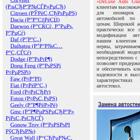
Chrysler
«DeLuxe Auto Glas
(РљСЂР°Р№СЃР»РµСЂ)
клиентам высококач
Citroen (РЎРёС‚СЂРѕРµРЅ)
для иномарок 
автомобилей по
Dacia (Р”Р°С‡РёСЏ)
ценам. Широкий ас
Daewoo (Р”СЌСѓ, Р”РµРѕ,
практически все 
Р”РµСѓ)
модификации авт
Daf (Р”Р°С„)
нашим клиентам 
Daihatsu (Р”Р°Р№С…
нервы, затрачивае
Р°С‚СЃСѓ)
необходимой моде
непосредственно с 
Dodge (Р”РѕРґР¶)
позволяет придержи
Dong Feng (Р”РѕРЅРі
и обеспечивать кл
Р¤РµРЅРі)
надежности и высо
Faw (Р¤Р°РІ)
характеристиках
Fiat (Р¤РёР°С‚)
автостекол.
Ford (Р¤РѕСЂРґ)
Foton (Р¤РѕС‚РѕРЅ)
Замена автосте
Geely (Р”Р¶РёР»Рё)
Gmc (Р”Р¶РµРЅРµСЂР°Р»
РјРѕС‚РѕСЂСЃ)
Gonow Troy (Р“РѕРЅРѕРІ
РўСЂРѕР№)
Great Wall (Р“СЂРµР№С‚