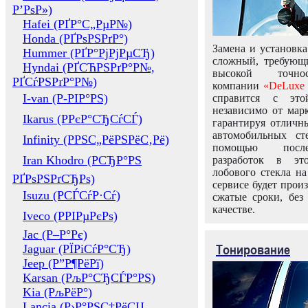
Р’РѕР»)
Hafei (РҐР°С„РµР№)
Honda (РҐРѕРЅРґР°)
Замена и установка
Hummer (РҐР°РјРјРµСЂ)
сложный, требующ
Hyndai (РҐСЋРЅРґР°Р№,
высокой точно
РҐСѓРЅРґР°Р№)
компании
«DeLuxe 
I-van (Р-РІР°РЅ)
справится с это
независимо от марк
Ikarus (РРєР°СЂСѓСЃ)
гарантируя отличны
автомобильных ст
Infinity (РРЅС„РёРЅРёС‚Рё)
помощью посл
Iran Khodro (РСЂР°РЅ
разработок в эт
лобового стекла н
РҐРѕРЅРґСЂРѕ)
сервисе будет прои
Isuzu (РСЃСѓР·Сѓ)
сжатые сроки, без
качестве.
Iveco (РРІРµРєРѕ)
Jac (Р–Р°Рє)
Тонирование
Jaguar (РЇРіСѓР°СЂ)
Jeep (Р”Р¶РёРї)
Karsan (РљР°СЂСЃР°РЅ)
Kia (РљРёР°)
Lancia (Р›Р°РЅС‡РёСЏ,