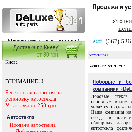
Продажа и у
Уточня
цены
(067) 536
Меняем стекла, как лампочки!
Автостекло »
Заказать установку автостекла в
Киеве
ВНИМАНИЕ!!!
Лобовые и бо
компаниии «DeL
Бессрочная гарантия на
Лобовые стекла
установку автостекла!
основным видом д
Установка от 250 грн.
является продажа и 
Наша компания на 
Автостекла
всегда в налич
обширных ассорт
Продажа автостекла
автостекла факти
Лобовые стекла