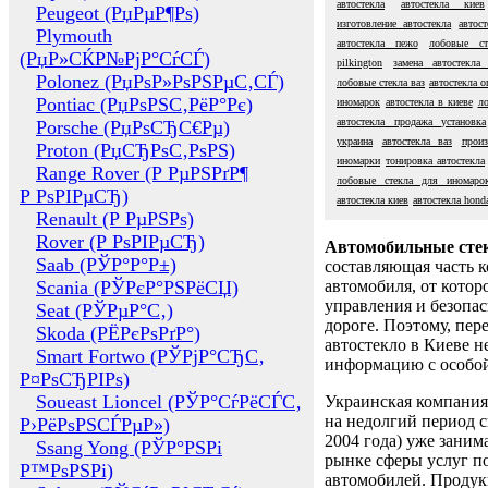
автостекла
автостекла киев
Peugeot (РџРµР¶Рѕ)
изготовление автостекла
автос
Plymouth
автостекла пежо
лобовые ст
(РџР»СЌР№РјР°СѓСЃ)
pilkington
замена автостекла
Polonez (РџРѕР»РѕРЅРµС‚СЃ)
лобовые стекла ваз
автостекла о
Pontiac (РџРѕРЅС‚РёР°Рє)
иномарок
автостекла в киеве
ло
автостекла продажа установка
Porsche (РџРѕСЂС€Рµ)
украина
автостекла ваз
произ
Proton (РџСЂРѕС‚РѕРЅ)
иномарки
тонировка автостекла
Range Rover (Р РµРЅРґР¶
лобовые стекла для иномаро
Р РѕРІРµСЂ)
автостекла киев
автостекла hond
Renault (Р РµРЅРѕ)
Rover (Р РѕРІРµСЂ)
Автомобильные сте
Saab (РЎР°Р°Р±)
составляющая часть 
Scania (РЎРєР°РЅРёСЏ)
автомобиля, от котор
управления и безопа
Seat (РЎРµР°С‚)
дороге. Поэтому, пере
Skoda (РЁРєРѕРґР°)
автостекло в Киеве н
Smart Fortwo (РЎРјР°СЂС‚
информацию с особо
Р¤РѕСЂРІРѕ)
Soueast Lioncel (РЎР°СѓРёСЃС‚
Украинская компания 
на недолгий период с
Р›РёРѕРЅСЃРµР»)
2004 года) уже заним
Ssang Yong (РЎР°РЅРі
рынке сферы услуг п
Р™РѕРЅРі)
автомобилей. Проду