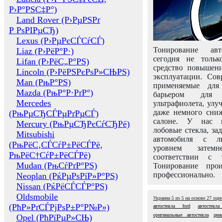
Р›Р°РЅС‡Р°)
Land Rover (Р›РµРЅРґ
Р РѕРІРµСЂ)
Lexus (Р›РµРєСЃСѓСЃ)
Тонирование авт
Liaz (Р›РёР°Р·)
сегодня не толь
Lifan (Р›РёС„Р°РЅ)
средство повышени
Lincoln (Р›РёРЅРєРѕР»СЊРЅ)
эксплуатации. Сов
Man (РњР°РЅ)
применяемые для
Mazda (РњР°Р·РґР°)
барьером для 
Mercedes
ультрафиолета, ул
даже немного сни
(РњРµСЂСЃРµРґРµСЃ)
салоне. У нас м
Mercury (РњРµСЂРєСѓСЂРё)
лобовые стекла, за
Mitsubishi
автомобиля с л
(РњРёС‚СЃСѓР±РёСЃРё,
уровнем затем
РњРёС†СѓР±РёСЃРё)
соответствии с 
Mudan (РњСѓРґР°РЅ)
Тонирование про
профессионально.
Neoplan (РќРµРѕРїР»Р°РЅ)
Nissan (РќРёСЃСЃР°РЅ)
Oldsmobile
Украина
5
из
5
на основе
27
оце
(РћР»РґСЃРјРѕР±Р°Р№Р»)
автостекла ford
автостекл
оригинальные автостекла
цен
Opel (РћРїРµР»СЊ)