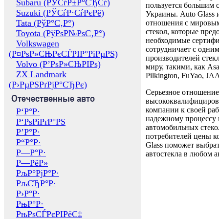
Subaru (РЎСѓР±Р°СЂСѓ)
пользуется большим 
Suzuki (РЎСѓР·СѓРєРё)
Украины. Auto Glass
Tata (РўР°С‚Р°)
отношения с мировы
стекол, которые пред
Toyota (РўРѕР№РѕС‚Р°)
необходимые сертиф
Volkswagen
сотрудничает с одни
(Р¤РѕР»СЊРєСЃРІР°РіРµРЅ)
производителей стекл
Volvo (Р’РѕР»СЊРІРѕ)
миру, такими, как Asa
ZX Landmark
Pilkington, FuYao, 
(Р›РµРЅРґРјР°СЂРє)
Серьезное отношение
Отечественные авто
высококвалифициров
компании к своей раб
Р‘Р°Р·
надежному процессу 
Р‘РѕРіРґР°РЅ
автомобильных стекол
Р’Р°Р·
потребителей цены к
Р“Р°Р·
Glass поможет выбрат
Р—Р°Р·
автостекла в любом а
Р—РёР»
РљР°РјР°Р·
РљСЂР°Р·
Р›Р°Р·
РњР°Р·
РњРѕСЃРєРІРёС‡