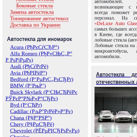
автомобилей.
Боковые стекла
возникающие с в
Замена автостекла
всегда поможет 
Тонирование автостекол
персонал. На ск
«DeLuxe Auto Glas
Доставка по Украине
самых больших ассо
в Киеве, где всег
Автостекла для иномарок
лобовые стекла (авт
Лобовые стекла на 
Acura (РђРєСѓСЂР°)
микроавтобусы, 
Alfa Romeo (РђР»СЊС„Р°
автомобили.
Р РѕРјРµРѕ)
Audi (РђСѓРґРё)
Avia (РђРІРёР°)
Автостекла 
Bedford (Р‘РµРґС„РѕСЂРґ)
отечественных 
BMW (Р‘РњР’)
Buick Skylark (Р‘СЊСЋРёРє
РЎРєР°Р№Р»Р°СЂРє)
Byd (Р‘СЋРґ)
Cadillac (РљР°РґРёР»Р°Рє)
Chana (Р§Р°РЅР°)
Chery (Р§РµСЂРё)
Chevrolet (РЁРµРІСЂРѕР»Рµ)