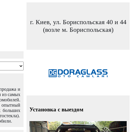
г. Киев, ул. Бориспольская 40 и 44
(возле м. Бориспольская)
 продажа и
н из самых
омобилей.
ш опытный
Установка с выездом
х больших
тостекла).
обили.