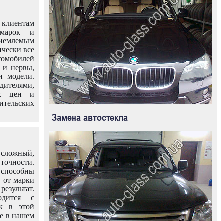
клиентам
омарок и
иемлемым
ически все
омобилей
 и нервы,
й модели.
дителями,
ых цен и
тельских
Замена автостекла
 сложный,
очности.
способны
о от марки
езультат.
одится с
к в этой
ле в нашем