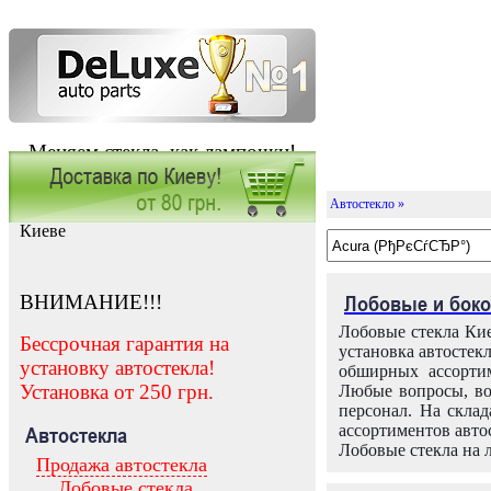
Меняем стекла, как лампочки!
Автостекло »
Заказать установку автостекла в
Киеве
ВНИМАНИЕ!!!
Лобовые и боко
Лобовые стекла Кие
Бессрочная гарантия на
установка автостек
установку автостекла!
обширных ассортим
Установка от 250 грн.
Любые вопросы, во
персонал. На скла
ассортиментов автос
Автостекла
Лобовые стекла на 
Продажа автостекла
Лобовые стекла