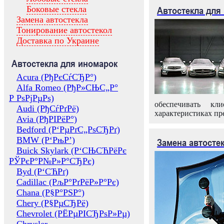
Боковые стекла
Автостекла для
Замена автостекла
Тонирование автостекол
Доставка по Украине
Автостекла для иномарок
Acura (РђРєСѓСЂР°)
Alfa Romeo (РђР»СЊС„Р°
Р РѕРјРµРѕ)
обеспечивать кл
Audi (РђСѓРґРё)
характеристиках пр
Avia (РђРІРёР°)
Bedford (Р‘РµРґС„РѕСЂРґ)
BMW (Р‘РњР’)
Замена автосте
Buick Skylark (Р‘СЊСЋРёРє
РЎРєР°Р№Р»Р°СЂРє)
Byd (Р‘СЋРґ)
Cadillac (РљР°РґРёР»Р°Рє)
Chana (Р§Р°РЅР°)
Chery (Р§РµСЂРё)
Chevrolet (РЁРµРІСЂРѕР»Рµ)