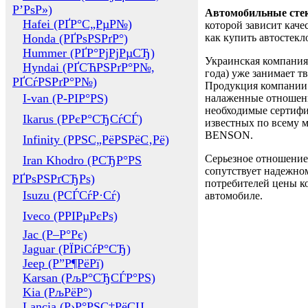
Р’РѕР»)
Автомобильные сте
Hafei (РҐР°С„РµР№)
которой зависит каче
Honda (РҐРѕРЅРґР°)
как купить автостек
Hummer (РҐР°РјРјРµСЂ)
Украинская компания 
Hyndai (РҐСЋРЅРґР°Р№,
года) уже занимает т
РҐСѓРЅРґР°Р№)
Продукция компании 
I-van (Р-РІР°РЅ)
налаженные отношени
необходимые сертифи
Ikarus (РРєР°СЂСѓСЃ)
известных по всему ми
BENSON.
Infinity (РРЅС„РёРЅРёС‚Рё)
Серьезное отношение
Iran Khodro (РСЂР°РЅ
сопутствует надежном
РҐРѕРЅРґСЂРѕ)
потребителей цены ко
Isuzu (РСЃСѓР·Сѓ)
автомобиле.
Iveco (РРІРµРєРѕ)
Jac (Р–Р°Рє)
Jaguar (РЇРіСѓР°СЂ)
Jeep (Р”Р¶РёРї)
Karsan (РљР°СЂСЃР°РЅ)
Kia (РљРёР°)
Lancia (Р›Р°РЅС‡РёСЏ,