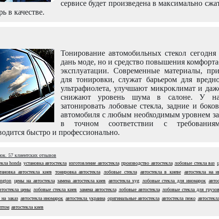
сервисе будет произведена в максимально сжа
рь в качестве.
Тонирование автомобильных стекол сегодня 
дань моде, но и средство повышения комфорт
эксплуатации. Современные материалы, пр
для тонировки, служат барьером для вредно
ультрафиолета, улучшают микроклимат и даж
снижают уровень шума в салоне. У н
затонировать лобовые стекла, задние и боко
автомобиля с любым необходимым уровнем за
в точном соответствии с требовани
одится быстро и профессионально.
нок.
57
клиентских отзывов
екла honda
установка автостекла
изготовление автостекла
производство автостекла
лобовые стекла ваз
тановка автостекла киев
тонировка автостекла
лобовые стекла
автостекла в киеве
автостекла на 
ington
цены на автостекла
замена автостекла киев
автостекла xyg
лобовые стекла для иномарок
авто
втостекла цены
лобовые стекла киев
замена автостекла
лобовые автостекла
лобовые стекла для грузо
 на заказ
автостекла иномарок
автостекла украина
оригинальные автостекла
автостекла пежо
автостекла
оптом
автостекла киев