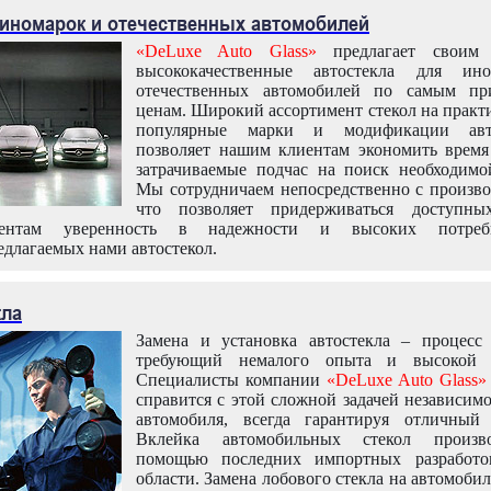
 иномарок и отечественных автомобилей
«DeLuxe Auto Glass»
предлагает своим 
высококачественные автостекла для ин
отечественных автомобилей по самым пр
ценам. Широкий ассортимент стекол на практ
популярные марки и модификации авт
позволяет нашим клиентам экономить время
затрачиваемые подчас на поиск необходимо
Мы сотрудничаем непосредственно с произво
что позволяет придерживаться доступн
иентам уверенность в надежности и высоких потреби
едлагаемых нами автостекол.
кла
Замена и установка автостекла – процесс
требующий немалого опыта и высокой т
Специалисты компании
«DeLuxe Auto Glass»
справится с этой сложной задачей независим
автомобиля, всегда гарантируя отличный р
Вклейка автомобильных стекол произв
помощью последних импортных разработо
области. Замена лобового стекла на автомоби