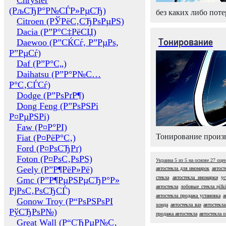
Chrysler
(РљСЂР°Р№СЃР»РµСЂ)
без каких либо поте
Citroen (РЎРёС‚СЂРѕРµРЅ)
Dacia (Р”Р°С‡РёСЏ)
Тонирование
Daewoo (Р”СЌСѓ, Р”РµРѕ,
Р”РµСѓ)
Daf (Р”Р°С„)
Daihatsu (Р”Р°Р№С…
Р°С‚СЃСѓ)
Dodge (Р”РѕРґР¶)
Dong Feng (Р”РѕРЅРі
Р¤РµРЅРі)
Faw (Р¤Р°РІ)
Тонирование произв
Fiat (Р¤РёР°С‚)
Ford (Р¤РѕСЂРґ)
Foton (Р¤РѕС‚РѕРЅ)
Украина
5
из
5
на основе
27
оце
Geely (Р”Р¶РёР»Рё)
автостекла для иномарок
автост
стекла
автостекла иномарки
ус
Gmc (Р”Р¶РµРЅРµСЂР°Р»
автостекла
лобовые стекла pilk
РјРѕС‚РѕСЂСЃ)
автостекла продажа установка
а
Gonow Troy (Р“РѕРЅРѕРІ
хонда
автостекла ваз
автостекла
РўСЂРѕР№)
продажа автостекла
автостекла 
Great Wall (Р“СЂРµР№С‚