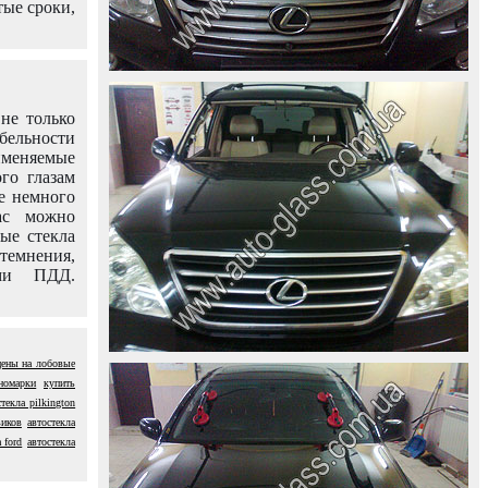
тые сроки,
не только
абельности
именяемые
го глазам
е немного
ас можно
вые стекла
темнения,
ями ПДД.
цены на лобовые
иномарки
купить
стекла pilkington
виков
автостекла
 ford
автостекла