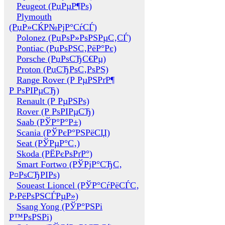
Peugeot (РџРµР¶Рѕ)
Plymouth
(РџР»СЌР№РјР°СѓСЃ)
Polonez (РџРѕР»РѕРЅРµС‚СЃ)
Pontiac (РџРѕРЅС‚РёР°Рє)
Porsche (РџРѕСЂС€Рµ)
Proton (РџСЂРѕС‚РѕРЅ)
Range Rover (Р РµРЅРґР¶
Р РѕРІРµСЂ)
Renault (Р РµРЅРѕ)
Rover (Р РѕРІРµСЂ)
Saab (РЎР°Р°Р±)
Scania (РЎРєР°РЅРёСЏ)
Seat (РЎРµР°С‚)
Skoda (РЁРєРѕРґР°)
Smart Fortwo (РЎРјР°СЂС‚
Р¤РѕСЂРІРѕ)
Soueast Lioncel (РЎР°СѓРёСЃС‚
Р›РёРѕРЅСЃРµР»)
Ssang Yong (РЎР°РЅРі
Р™РѕРЅРі)