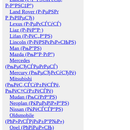
Р›Р°РЅС‡Р°)
Land Rover (Р›РµРЅРґ
Р РѕРІРµСЂ)
Lexus (Р›РµРєСЃСѓСЃ)
Liaz (Р›РёР°Р·)
Lifan (Р›РёС„Р°РЅ)
Lincoln (Р›РёРЅРєРѕР»СЊРЅ)
Man (РњР°РЅ)
Mazda (РњР°Р·РґР°)
Mercedes
(РњРµСЂСЃРµРґРµСЃ)
Mercury (РњРµСЂРєСѓСЂРё)
Mitsubishi
(РњРёС‚СЃСѓР±РёСЃРё,
РњРёС†СѓР±РёСЃРё)
Mudan (РњСѓРґР°РЅ)
Neoplan (РќРµРѕРїР»Р°РЅ)
Nissan (РќРёСЃСЃР°РЅ)
Oldsmobile
(РћР»РґСЃРјРѕР±Р°Р№Р»)
Opel (РћРїРµР»СЊ)