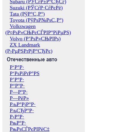
Subaru (РЎСѓР±Р°СЂСѓ)
Suzuki (РЎСѓР·СѓРєРё)
Tata (РўР°С‚Р°)
Toyota (РўРѕР№РѕС‚Р°)
Volkswagen
(Р¤РѕР»СЊРєСЃРІР°РіРµРЅ)
Volvo (Р’РѕР»СЊРІРѕ)
ZX Landmark
(Р›РµРЅРґРјР°СЂРє)
Отечественные авто
Р‘Р°Р·
Р‘РѕРіРґР°РЅ
Р’Р°Р·
Р“Р°Р·
Р—Р°Р·
Р—РёР»
РљР°РјР°Р·
РљСЂР°Р·
Р›Р°Р·
РњР°Р·
РњРѕСЃРєРІРёС‡