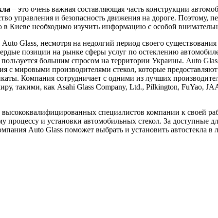
кла
– это очень важная составляющая часть конструкции автомоб
ство управления и безопасность движения на дороге. Поэтому, пе
ло в Киеве необходимо изучить информацию с особой вниматель
Auto Glass, несмотря на недолгий период своего существования 
вердые позиции на рынке сферы услуг по остеклению автомобил
пользуется большим спросом на территории Украины. Auto Glas
я с мировыми производителями стекол, которые предоставляют
каты. Компания сотрудничает с одними из лучших производител
ру, такими, как Asahi Glass Company, Ltd., Pilkington, FuYao, J
 высококвалифицированных специалистов компании к своей ра
у процессу и установки автомобильных стекол. За доступные д
мпания Auto Glass поможет выбрать и установить автостекла в