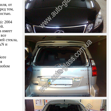
иля, от
ред тем,
ностью.
(с 2004
ей.
s имеет
 все
ей стекла,
AAN и
боте
ля
 любом