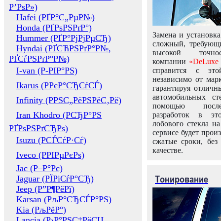
Р’РѕР»)
Hafei (РҐР°С„РµР№)
Honda (РҐРѕРЅРґР°)
Замена и установка
Hummer (РҐР°РјРјРµСЂ)
сложный, требующ
Hyndai (РҐСЋРЅРґР°Р№,
высокой точно
РҐСѓРЅРґР°Р№)
компании
«DeLuxe 
I-van (Р-РІР°РЅ)
справится с это
независимо от марк
Ikarus (РРєР°СЂСѓСЃ)
гарантируя отличны
автомобильных ст
Infinity (РРЅС„РёРЅРёС‚Рё)
помощью посл
Iran Khodro (РСЂР°РЅ
разработок в эт
лобового стекла н
РҐРѕРЅРґСЂРѕ)
сервисе будет прои
Isuzu (РСЃСѓР·Сѓ)
сжатые сроки, без
качестве.
Iveco (РРІРµРєРѕ)
Jac (Р–Р°Рє)
Тонирование
Jaguar (РЇРіСѓР°СЂ)
Jeep (Р”Р¶РёРї)
Karsan (РљР°СЂСЃР°РЅ)
Kia (РљРёР°)
Lancia (Р›Р°РЅС‡РёСЏ,