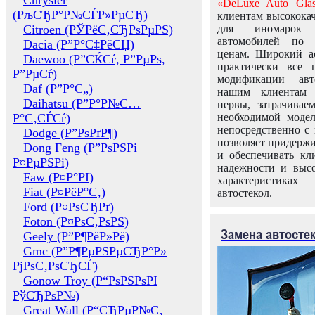
Chrysler
«DeLuxe Auto Glas
(РљСЂР°Р№СЃР»РµСЂ)
клиентам высококач
Citroen (РЎРёС‚СЂРѕРµРЅ)
для иномарок 
автомобилей по
Dacia (Р”Р°С‡РёСЏ)
ценам. Широкий ас
Daewoo (Р”СЌСѓ, Р”РµРѕ,
практически все 
Р”РµСѓ)
модификации авт
Daf (Р”Р°С„)
нашим клиентам 
Daihatsu (Р”Р°Р№С…
нервы, затрачивае
Р°С‚СЃСѓ)
необходимой моде
непосредственно с 
Dodge (Р”РѕРґР¶)
позволяет придержи
Dong Feng (Р”РѕРЅРі
и обеспечивать кл
Р¤РµРЅРі)
надежности и высо
Faw (Р¤Р°РІ)
характеристиках
Fiat (Р¤РёР°С‚)
автостекол.
Ford (Р¤РѕСЂРґ)
Foton (Р¤РѕС‚РѕРЅ)
Замена автосте
Geely (Р”Р¶РёР»Рё)
Gmc (Р”Р¶РµРЅРµСЂР°Р»
РјРѕС‚РѕСЂСЃ)
Gonow Troy (Р“РѕРЅРѕРІ
РўСЂРѕР№)
Great Wall (Р“СЂРµР№С‚