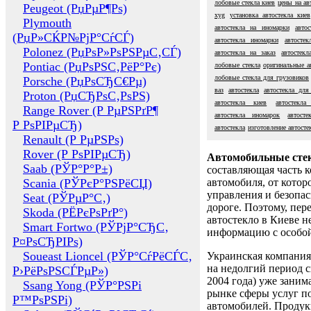
лобовые стекла киев
цены на ав
Peugeot (РџРµР¶Рѕ)
xyg
установка автостекла киев
Plymouth
автостекла на иномарки
авто
(РџР»СЌР№РјР°СѓСЃ)
автостекла иномарки
автосте
Polonez (РџРѕР»РѕРЅРµС‚СЃ)
автостекла на заказ
автостекл
Pontiac (РџРѕРЅС‚РёР°Рє)
лобовые стекла
оригинальные а
лобовые стекла для грузовиков
Porsche (РџРѕСЂС€Рµ)
ваз
автостекла
автостекла для
Proton (РџСЂРѕС‚РѕРЅ)
автостекла киев
автостекла
Range Rover (Р РµРЅРґР¶
автостекла иномарок
автост
Р РѕРІРµСЂ)
автостекла
изготовление автосте
Renault (Р РµРЅРѕ)
Rover (Р РѕРІРµСЂ)
Автомобильные сте
Saab (РЎР°Р°Р±)
составляющая часть 
Scania (РЎРєР°РЅРёСЏ)
автомобиля, от котор
управления и безопа
Seat (РЎРµР°С‚)
дороге. Поэтому, пере
Skoda (РЁРєРѕРґР°)
автостекло в Киеве н
Smart Fortwo (РЎРјР°СЂС‚
информацию с особо
Р¤РѕСЂРІРѕ)
Soueast Lioncel (РЎР°СѓРёСЃС‚
Украинская компания 
на недолгий период с
Р›РёРѕРЅСЃРµР»)
2004 года) уже заним
Ssang Yong (РЎР°РЅРі
рынке сферы услуг п
Р™РѕРЅРі)
автомобилей. Проду