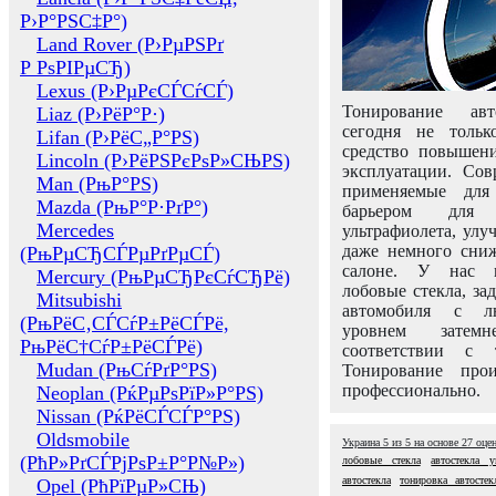
Р›Р°РЅС‡Р°)
Land Rover (Р›РµРЅРґ
Р РѕРІРµСЂ)
Lexus (Р›РµРєСЃСѓСЃ)
Тонирование авт
Liaz (Р›РёР°Р·)
сегодня не толь
Lifan (Р›РёС„Р°РЅ)
средство повышени
Lincoln (Р›РёРЅРєРѕР»СЊРЅ)
эксплуатации. Сов
Man (РњР°РЅ)
применяемые для
Mazda (РњР°Р·РґР°)
барьером для 
Mercedes
ультрафиолета, ул
даже немного сни
(РњРµСЂСЃРµРґРµСЃ)
салоне. У нас м
Mercury (РњРµСЂРєСѓСЂРё)
лобовые стекла, за
Mitsubishi
автомобиля с л
(РњРёС‚СЃСѓР±РёСЃРё,
уровнем затем
РњРёС†СѓР±РёСЃРё)
соответствии с 
Mudan (РњСѓРґР°РЅ)
Тонирование про
профессионально.
Neoplan (РќРµРѕРїР»Р°РЅ)
Nissan (РќРёСЃСЃР°РЅ)
Oldsmobile
Украина
5
из
5
на основе
27
оце
(РћР»РґСЃРјРѕР±Р°Р№Р»)
лобовые стекла
автостекла у
автостекла
тонировка автостек
Opel (РћРїРµР»СЊ)