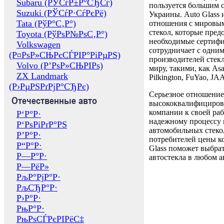
Subaru (РЎСѓР±Р°СЂСѓ)
пользуется большим 
Suzuki (РЎСѓР·СѓРєРё)
Украины. Auto Glass
Tata (РўР°С‚Р°)
отношения с мировы
стекол, которые пред
Toyota (РўРѕР№РѕС‚Р°)
необходимые сертиф
Volkswagen
сотрудничает с одни
(Р¤РѕР»СЊРєСЃРІР°РіРµРЅ)
производителей стекл
Volvo (Р’РѕР»СЊРІРѕ)
миру, такими, как Asa
ZX Landmark
Pilkington, FuYao, 
(Р›РµРЅРґРјР°СЂРє)
Серьезное отношение
Отечественные авто
высококвалифициров
компании к своей раб
Р‘Р°Р·
надежному процессу 
Р‘РѕРіРґР°РЅ
автомобильных стекол
Р’Р°Р·
потребителей цены к
Р“Р°Р·
Glass поможет выбрат
Р—Р°Р·
автостекла в любом а
Р—РёР»
РљР°РјР°Р·
РљСЂР°Р·
Р›Р°Р·
РњР°Р·
РњРѕСЃРєРІРёС‡