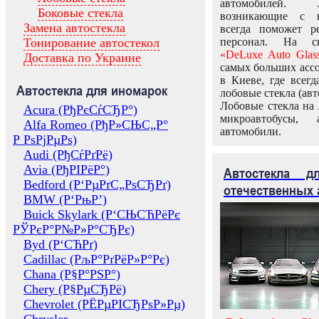
автомобилей.
Боковые стекла
возникающие с в
Замена автостекла
всегда поможет 
Тонирование автостекол
персонал. На ск
«DeLuxe Auto Glas
Доставка по Украине
самых больших ассо
в Киеве, где всег
Автостекла для иномарок
лобовые стекла (авт
Лобовые стекла на 
Acura (РђРєСѓСЂР°)
микроавтобусы, 
Alfa Romeo (РђР»СЊС„Р°
автомобили.
Р РѕРјРµРѕ)
Audi (РђСѓРґРё)
Avia (РђРІРёР°)
Автостекла 
Bedford (Р‘РµРґС„РѕСЂРґ)
отечественных 
BMW (Р‘РњР’)
Buick Skylark (Р‘СЊСЋРёРє
РЎРєР°Р№Р»Р°СЂРє)
Byd (Р‘СЋРґ)
Cadillac (РљР°РґРёР»Р°Рє)
Chana (Р§Р°РЅР°)
Chery (Р§РµСЂРё)
Chevrolet (РЁРµРІСЂРѕР»Рµ)