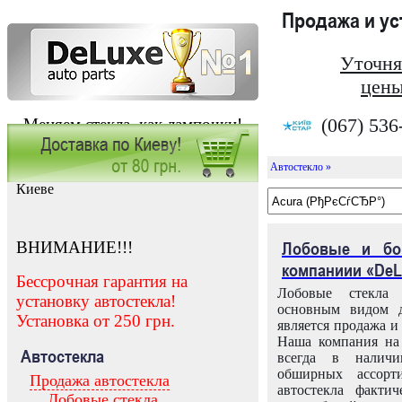
Продажа и у
Уточня
цены
(067) 536
Меняем стекла, как лампочки!
Автостекло »
Заказать установку автостекла в
Киеве
ВНИМАНИЕ!!!
Лобовые и бо
компаниии «DeL
Бессрочная гарантия на
Лобовые стекла
установку автостекла!
основным видом д
Установка от 250 грн.
является продажа и 
Наша компания на 
Автостекла
всегда в налич
обширных ассорт
Продажа автостекла
автостекла факти
Лобовые стекла