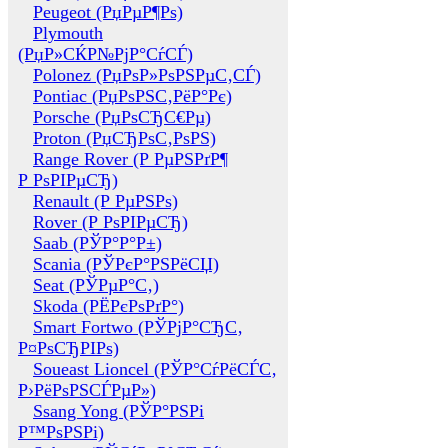
Peugeot (РџРµР¶Рѕ)
Plymouth
(РџР»СЌР№РјР°СѓСЃ)
Polonez (РџРѕР»РѕРЅРµС‚СЃ)
Pontiac (РџРѕРЅС‚РёР°Рє)
Porsche (РџРѕСЂС€Рµ)
Proton (РџСЂРѕС‚РѕРЅ)
Range Rover (Р РµРЅРґР¶
Р РѕРІРµСЂ)
Renault (Р РµРЅРѕ)
Rover (Р РѕРІРµСЂ)
Saab (РЎР°Р°Р±)
Scania (РЎРєР°РЅРёСЏ)
Seat (РЎРµР°С‚)
Skoda (РЁРєРѕРґР°)
Smart Fortwo (РЎРјР°СЂС‚
Р¤РѕСЂРІРѕ)
Soueast Lioncel (РЎР°СѓРёСЃС‚
Р›РёРѕРЅСЃРµР»)
Ssang Yong (РЎР°РЅРі
Р™РѕРЅРі)