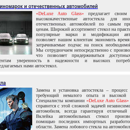
 иномарок и отечественных автомобилей
«DeLuxe Auto Glass»
предлагает своим 
высококачественные автостекла для ин
отечественных автомобилей по самым пр
ценам. Широкий ассортимент стекол на практ
популярные марки и модификации авт
позволяет нашим клиентам экономить время
затрачиваемые подчас на поиск необходимо
Мы сотрудничаем непосредственно с произво
что позволяет придерживаться доступн
иентам уверенность в надежности и высоких потреби
едлагаемых нами автостекол.
кла
Замена и установка автостекла – процесс
требующий немалого опыта и высокой т
Специалисты компании
«DeLuxe Auto Glass»
справится с этой сложной задачей независим
автомобиля, всегда гарантируя отличный р
Вклейка автомобильных стекол произв
помощью последних импортных разработо
области. Замена лобового стекла на автомоби