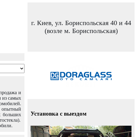
г. Киев, ул. Бориспольская 40 и 44
(возле м. Бориспольская)
 продажа и
н из самых
омобилей.
ш опытный
Установка с выездом
х больших
тостекла).
обили.