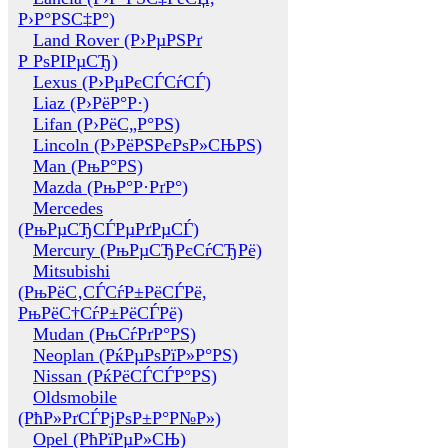
Р›Р°РЅС‡Р°)
Land Rover (Р›РµРЅРґ
Р РѕРІРµСЂ)
Lexus (Р›РµРєСЃСѓСЃ)
Liaz (Р›РёР°Р·)
Lifan (Р›РёС„Р°РЅ)
Lincoln (Р›РёРЅРєРѕР»СЊРЅ)
Man (РњР°РЅ)
Mazda (РњР°Р·РґР°)
Mercedes
(РњРµСЂСЃРµРґРµСЃ)
Mercury (РњРµСЂРєСѓСЂРё)
Mitsubishi
(РњРёС‚СЃСѓР±РёСЃРё,
РњРёС†СѓР±РёСЃРё)
Mudan (РњСѓРґР°РЅ)
Neoplan (РќРµРѕРїР»Р°РЅ)
Nissan (РќРёСЃСЃР°РЅ)
Oldsmobile
(РћР»РґСЃРјРѕР±Р°Р№Р»)
Opel (РћРїРµР»СЊ)