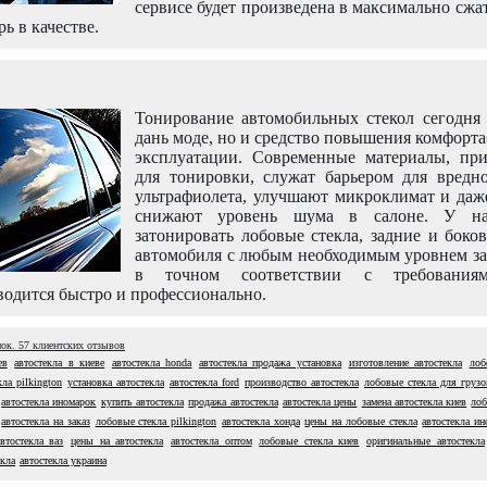
сервисе будет произведена в максимально сжа
рь в качестве.
Тонирование автомобильных стекол сегодня 
дань моде, но и средство повышения комфорт
эксплуатации. Современные материалы, пр
для тонировки, служат барьером для вредно
ультрафиолета, улучшают микроклимат и даж
снижают уровень шума в салоне. У н
затонировать лобовые стекла, задние и боко
автомобиля с любым необходимым уровнем за
в точном соответствии с требовани
одится быстро и профессионально.
нок.
57
клиентских отзывов
ев
автостекла в киеве
автостекла honda
автостекла продажа установка
изготовление автостекла
лоб
кла pilkington
установка автостекла
автостекла ford
производство автостекла
лобовые стекла для грузо
автостекла иномарок
купить автостекла
продажа автостекла
автостекла цены
замена автостекла киев
лоб
автостекла на заказ
лобовые стекла pilkington
автостекла хонда
цены на лобовые стекла
автостекла и
автостекла ваз
цены на автостекла
автостекла оптом
лобовые стекла киев
оригинальные автостекла
екла
автостекла украина