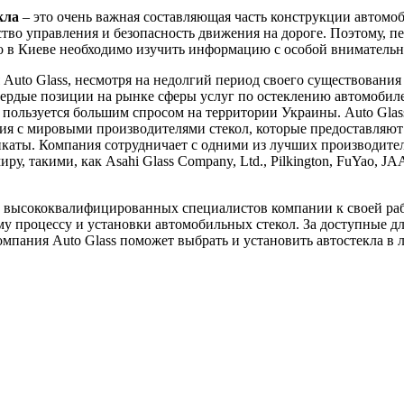
кла
– это очень важная составляющая часть конструкции автомоб
ство управления и безопасность движения на дороге. Поэтому, пе
ло в Киеве необходимо изучить информацию с особой вниматель
Auto Glass, несмотря на недолгий период своего существования 
вердые позиции на рынке сферы услуг по остеклению автомобил
пользуется большим спросом на территории Украины. Auto Glas
я с мировыми производителями стекол, которые предоставляют
каты. Компания сотрудничает с одними из лучших производител
ру, такими, как Asahi Glass Company, Ltd., Pilkington, FuYao, J
 высококвалифицированных специалистов компании к своей ра
у процессу и установки автомобильных стекол. За доступные д
мпания Auto Glass поможет выбрать и установить автостекла в