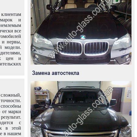
клиентам
омарок и
иемлемым
ически все
омобилей
 и нервы,
й модели.
дителями,
ых цен и
тельских
Замена автостекла
 сложный,
очности.
способны
о от марки
езультат.
одится с
к в этой
ле в нашем