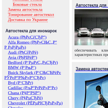
Боковые стекла
Автостекла для
Замена автостекла
Тонирование автостекол
Доставка по Украине
Автостекла для иномарок
Acura (РђРєСѓСЂР°)
Alfa Romeo (РђР»СЊС„Р°
Р РѕРјРµРѕ)
обеспечивать кл
Audi (РђСѓРґРё)
характеристиках пр
Avia (РђРІРёР°)
Bedford (Р‘РµРґС„РѕСЂРґ)
BMW (Р‘РњР’)
Замена автосте
Buick Skylark (Р‘СЊСЋРёРє
РЎРєР°Р№Р»Р°СЂРє)
Byd (Р‘СЋРґ)
Cadillac (РљР°РґРёР»Р°Рє)
Chana (Р§Р°РЅР°)
Chery (Р§РµСЂРё)
Chevrolet (РЁРµРІСЂРѕР»Рµ)