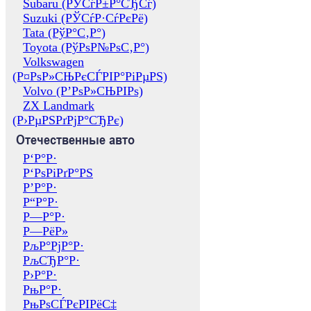
Subaru (РЎСѓР±Р°СЂСѓ)
Suzuki (РЎСѓР·СѓРєРё)
Tata (РўР°С‚Р°)
Toyota (РўРѕР№РѕС‚Р°)
Volkswagen
(Р¤РѕР»СЊРєСЃРІР°РіРµРЅ)
Volvo (Р’РѕР»СЊРІРѕ)
ZX Landmark
(Р›РµРЅРґРјР°СЂРє)
Отечественные авто
Р‘Р°Р·
Р‘РѕРіРґР°РЅ
Р’Р°Р·
Р“Р°Р·
Р—Р°Р·
Р—РёР»
РљР°РјР°Р·
РљСЂР°Р·
Р›Р°Р·
РњР°Р·
РњРѕСЃРєРІРёС‡