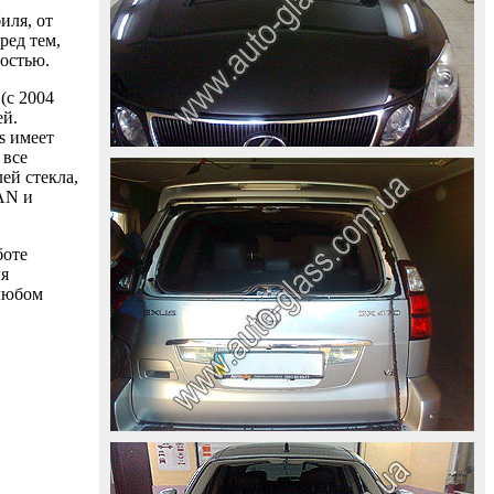
иля, от
ред тем,
ностью.
(с 2004
ей.
s имеет
 все
ей стекла,
AAN и
боте
ля
 любом