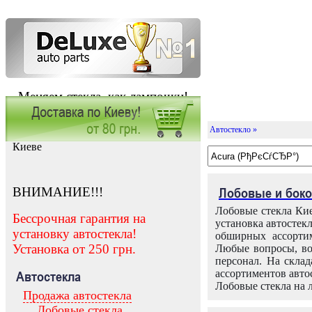
Меняем стекла, как лампочки!
Автостекло »
Заказать установку автостекла в
Киеве
ВНИМАНИЕ!!!
Лобовые и боко
Лобовые стекла Кие
Бессрочная гарантия на
установка автостек
установку автостекла!
обширных ассортим
Установка от 250 грн.
Любые вопросы, во
персонал. На скла
ассортиментов автос
Автостекла
Лобовые стекла на 
Продажа автостекла
Лобовые стекла