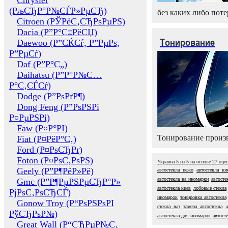
Chrysler
(РљСЂР°Р№СЃР»РµСЂ)
без каких либо поте
Citroen (РЎРёС‚СЂРѕРµРЅ)
Dacia (Р”Р°С‡РёСЏ)
Тонирование
Daewoo (Р”СЌСѓ, Р”РµРѕ,
Р”РµСѓ)
Daf (Р”Р°С„)
Daihatsu (Р”Р°Р№С…
Р°С‚СЃСѓ)
Dodge (Р”РѕРґР¶)
Dong Feng (Р”РѕРЅРі
Р¤РµРЅРі)
Faw (Р¤Р°РІ)
Тонирование произв
Fiat (Р¤РёР°С‚)
Ford (Р¤РѕСЂРґ)
Foton (Р¤РѕС‚РѕРЅ)
Украина
5
из
5
на основе
27
оце
Geely (Р”Р¶РёР»Рё)
автостекла пежо
автостекла ки
автостекла на иномарки
автосте
Gmc (Р”Р¶РµРЅРµСЂР°Р»
автостекла киев
лобовые стекла
РјРѕС‚РѕСЂСЃ)
иномарок
тонировка автостекла
Gonow Troy (Р“РѕРЅРѕРІ
стекла ваз
замена автостекла
РўСЂРѕР№)
автостекла для иномарок
автост
Great Wall (Р“СЂРµР№С‚