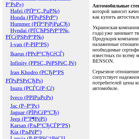
Р’РѕР»)
Автомобильные сте
Hafei (РҐР°С„РµР№)
которой зависит каче
Honda (РҐРѕРЅРґР°)
как купить автостек
Hummer (РҐР°РјРјРµСЂ)
Украинская компания 
Hyndai (РҐСЋРЅРґР°Р№,
года) уже занимает т
РҐСѓРЅРґР°Р№)
Продукция компании 
I-van (Р-РІР°РЅ)
налаженные отношени
необходимые сертифи
Ikarus (РРєР°СЂСѓСЃ)
известных по всему ми
BENSON.
Infinity (РРЅС„РёРЅРёС‚Рё)
Серьезное отношение
Iran Khodro (РСЂР°РЅ
сопутствует надежном
РҐРѕРЅРґСЂРѕ)
потребителей цены ко
Isuzu (РСЃСѓР·Сѓ)
автомобиле.
Iveco (РРІРµРєРѕ)
Jac (Р–Р°Рє)
Jaguar (РЇРіСѓР°СЂ)
Jeep (Р”Р¶РёРї)
Karsan (РљР°СЂСЃР°РЅ)
Kia (РљРёР°)
Lancia (Р›Р°РЅС‡РёСЏ,