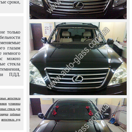
тые сроки,
не только
абельности
именяемые
го глазам
е немного
ас можно
вые стекла
темнения,
ями ПДД.
овые автостекла
виков
установка
овые стекла для
номарки
лобовые
автостекла xyg