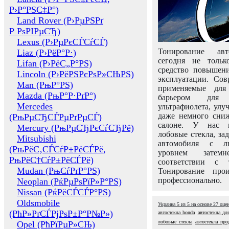
Р›Р°РЅС‡Р°)
Land Rover (Р›РµРЅРґ
Р РѕРІРµСЂ)
Lexus (Р›РµРєСЃСѓСЃ)
Тонирование авт
Liaz (Р›РёР°Р·)
сегодня не толь
Lifan (Р›РёС„Р°РЅ)
средство повышени
Lincoln (Р›РёРЅРєРѕР»СЊРЅ)
эксплуатации. Сов
Man (РњР°РЅ)
применяемые для
Mazda (РњР°Р·РґР°)
барьером для 
Mercedes
ультрафиолета, ул
даже немного сни
(РњРµСЂСЃРµРґРµСЃ)
салоне. У нас м
Mercury (РњРµСЂРєСѓСЂРё)
лобовые стекла, за
Mitsubishi
автомобиля с л
(РњРёС‚СЃСѓР±РёСЃРё,
уровнем затем
РњРёС†СѓР±РёСЃРё)
соответствии с 
Mudan (РњСѓРґР°РЅ)
Тонирование про
профессионально.
Neoplan (РќРµРѕРїР»Р°РЅ)
Nissan (РќРёСЃСЃР°РЅ)
Oldsmobile
Украина
5
из
5
на основе
27
оце
(РћР»РґСЃРјРѕР±Р°Р№Р»)
автостекла honda
автостекла дл
лобовые стекла
автостекла про
Opel (РћРїРµР»СЊ)