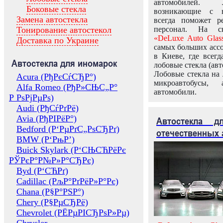
автомобилей.
Боковые стекла
возникающие с в
Замена автостекла
всегда поможет 
Тонирование автостекол
персонал. На ск
«DeLuxe Auto Glas
Доставка по Украине
самых больших ассо
в Киеве, где всег
Автостекла для иномарок
лобовые стекла (авт
Лобовые стекла на 
Acura (РђРєСѓСЂР°)
микроавтобусы, 
Alfa Romeo (РђР»СЊС„Р°
автомобили.
Р РѕРјРµРѕ)
Audi (РђСѓРґРё)
Avia (РђРІРёР°)
Автостекла 
Bedford (Р‘РµРґС„РѕСЂРґ)
отечественных 
BMW (Р‘РњР’)
Buick Skylark (Р‘СЊСЋРёРє
РЎРєР°Р№Р»Р°СЂРє)
Byd (Р‘СЋРґ)
Cadillac (РљР°РґРёР»Р°Рє)
Chana (Р§Р°РЅР°)
Chery (Р§РµСЂРё)
Chevrolet (РЁРµРІСЂРѕР»Рµ)