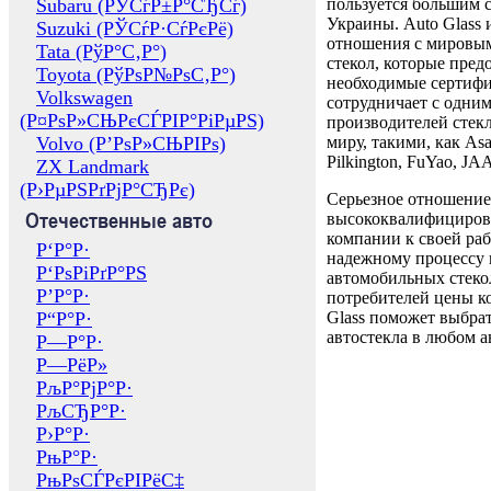
Subaru (РЎСѓР±Р°СЂСѓ)
пользуется большим 
Украины. Auto Glass
Suzuki (РЎСѓР·СѓРєРё)
отношения с мировы
Tata (РўР°С‚Р°)
стекол, которые пред
Toyota (РўРѕР№РѕС‚Р°)
необходимые сертиф
Volkswagen
сотрудничает с одни
(Р¤РѕР»СЊРєСЃРІР°РіРµРЅ)
производителей стекл
Volvo (Р’РѕР»СЊРІРѕ)
миру, такими, как Asa
Pilkington, FuYao, 
ZX Landmark
(Р›РµРЅРґРјР°СЂРє)
Серьезное отношение
Отечественные авто
высококвалифициров
компании к своей раб
Р‘Р°Р·
надежному процессу 
Р‘РѕРіРґР°РЅ
автомобильных стекол
Р’Р°Р·
потребителей цены к
Р“Р°Р·
Glass поможет выбрат
автостекла в любом а
Р—Р°Р·
Р—РёР»
РљР°РјР°Р·
РљСЂР°Р·
Р›Р°Р·
РњР°Р·
РњРѕСЃРєРІРёС‡