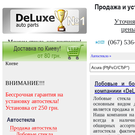
Продажа и у
Уточня
цены
(067) 536
Меняем стекла, как лампочки!
Автостекло »
Заказать установку автостекла в
Киеве
ВНИМАНИЕ!!!
Лобовые и бо
компаниии «DeL
Бессрочная гарантия на
Лобовые стекла
установку автостекла!
основным видом д
Установка от 250 грн.
является продажа и 
Наша компания на 
Автостекла
всегда в налич
обширных ассорт
Продажа автостекла
автостекла факти
Лобовые стекла