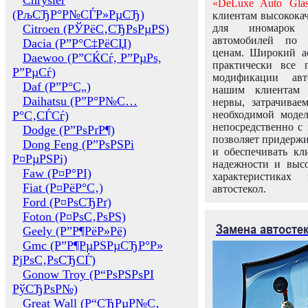
Chrysler
«DeLuxe Auto Glas
(РљСЂР°Р№СЃР»РµСЂ)
клиентам высококач
Citroen (РЎРёС‚СЂРѕРµРЅ)
для иномарок 
автомобилей по
Dacia (Р”Р°С‡РёСЏ)
ценам. Широкий ас
Daewoo (Р”СЌСѓ, Р”РµРѕ,
практически все 
Р”РµСѓ)
модификации авт
Daf (Р”Р°С„)
нашим клиентам 
Daihatsu (Р”Р°Р№С…
нервы, затрачивае
Р°С‚СЃСѓ)
необходимой моде
непосредственно с 
Dodge (Р”РѕРґР¶)
позволяет придержи
Dong Feng (Р”РѕРЅРі
и обеспечивать кл
Р¤РµРЅРі)
надежности и высо
Faw (Р¤Р°РІ)
характеристиках
Fiat (Р¤РёР°С‚)
автостекол.
Ford (Р¤РѕСЂРґ)
Foton (Р¤РѕС‚РѕРЅ)
Замена автосте
Geely (Р”Р¶РёР»Рё)
Gmc (Р”Р¶РµРЅРµСЂР°Р»
РјРѕС‚РѕСЂСЃ)
Gonow Troy (Р“РѕРЅРѕРІ
РўСЂРѕР№)
Great Wall (Р“СЂРµР№С‚