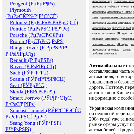
автостекла xyg
установка авто
Peugeot (РџРµР¶Рѕ)
автостекла
лобовые стекла ва
Plymouth
автостекла
автостекла в киеве
(РџР»СЌР№РјР°СѓСЃ)
киев
оригинальные автостекла
Polonez (РџРѕР»РѕРЅРµС‚СЃ)
автостекла украина
автостекла 
Pontiac (РџРѕРЅС‚РёР°Рє)
автостекла ваз
автостекла ford
ц
стекла
автостекла pilkington
авт
Porsche (РџРѕСЂС€Рµ)
продажа автостекла
установка
Proton (РџСЂРѕС‚РѕРЅ)
лобовые стекла pilkington
ав
Range Rover (Р РµРЅРґР¶
автостекла иномарки
замена 
Р РѕРІРµСЂ)
лобовые автостекла
Renault (Р РµРЅРѕ)
Автомобильные сте
Rover (Р РѕРІРµСЂ)
составляющая часть 
Saab (РЎР°Р°Р±)
автомобиля, от котор
Scania (РЎРєР°РЅРёСЏ)
управления и безопа
Seat (РЎРµР°С‚)
дороге. Поэтому, пере
Skoda (РЁРєРѕРґР°)
автостекло в Киеве н
Smart Fortwo (РЎРјР°СЂС‚
информацию с особо
Р¤РѕСЂРІРѕ)
Украинская компания 
Soueast Lioncel (РЎР°СѓРёСЃС‚
на недолгий период с
Р›РёРѕРЅСЃРµР»)
2004 года) уже заним
Ssang Yong (РЎР°РЅРі
рынке сферы услуг п
Р™РѕРЅРі)
автомобилей. Проду