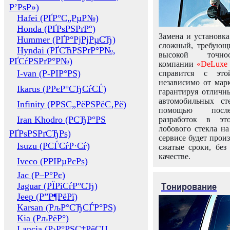
Р’РѕР»)
Hafei (РҐР°С„РµР№)
Honda (РҐРѕРЅРґР°)
Замена и установка
Hummer (РҐР°РјРјРµСЂ)
сложный, требующ
Hyndai (РҐСЋРЅРґР°Р№,
высокой точно
РҐСѓРЅРґР°Р№)
компании
«DeLuxe 
I-van (Р-РІР°РЅ)
справится с это
независимо от марк
Ikarus (РРєР°СЂСѓСЃ)
гарантируя отличны
автомобильных ст
Infinity (РРЅС„РёРЅРёС‚Рё)
помощью посл
Iran Khodro (РСЂР°РЅ
разработок в эт
лобового стекла н
РҐРѕРЅРґСЂРѕ)
сервисе будет прои
Isuzu (РСЃСѓР·Сѓ)
сжатые сроки, без
качестве.
Iveco (РРІРµРєРѕ)
Jac (Р–Р°Рє)
Тонирование
Jaguar (РЇРіСѓР°СЂ)
Jeep (Р”Р¶РёРї)
Karsan (РљР°СЂСЃР°РЅ)
Kia (РљРёР°)
Lancia (Р›Р°РЅС‡РёСЏ,