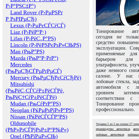
Р›Р°РЅС‡Р°)
Land Rover (Р›РµРЅРґ
Р РѕРІРµСЂ)
Lexus (Р›РµРєСЃСѓСЃ)
Тонирование авт
Liaz (Р›РёР°Р·)
сегодня не толь
Lifan (Р›РёС„Р°РЅ)
средство повышени
Lincoln (Р›РёРЅРєРѕР»СЊРЅ)
эксплуатации. Сов
Man (РњР°РЅ)
применяемые для
Mazda (РњР°Р·РґР°)
барьером для 
Mercedes
ультрафиолета, ул
даже немного сни
(РњРµСЂСЃРµРґРµСЃ)
салоне. У нас м
Mercury (РњРµСЂРєСѓСЂРё)
лобовые стекла, за
Mitsubishi
автомобиля с л
(РњРёС‚СЃСѓР±РёСЃРё,
уровнем затем
РњРёС†СѓР±РёСЃРё)
соответствии с 
Mudan (РњСѓРґР°РЅ)
Тонирование про
профессионально.
Neoplan (РќРµРѕРїР»Р°РЅ)
Nissan (РќРёСЃСЃР°РЅ)
Oldsmobile
Украина
5
из
5
на основе
27
оце
(РћР»РґСЃРјРѕР±Р°Р№Р»)
производство автостекла
авт
лобовые автостекла
лобовы
Opel (РћРїРµР»СЊ)