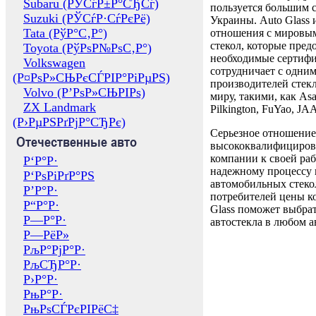
Subaru (РЎСѓР±Р°СЂСѓ)
пользуется большим 
Suzuki (РЎСѓР·СѓРєРё)
Украины. Auto Glass
Tata (РўР°С‚Р°)
отношения с мировы
стекол, которые пред
Toyota (РўРѕР№РѕС‚Р°)
необходимые сертиф
Volkswagen
сотрудничает с одни
(Р¤РѕР»СЊРєСЃРІР°РіРµРЅ)
производителей стекл
Volvo (Р’РѕР»СЊРІРѕ)
миру, такими, как Asa
ZX Landmark
Pilkington, FuYao, 
(Р›РµРЅРґРјР°СЂРє)
Серьезное отношение
Отечественные авто
высококвалифициров
компании к своей раб
Р‘Р°Р·
надежному процессу 
Р‘РѕРіРґР°РЅ
автомобильных стекол
Р’Р°Р·
потребителей цены к
Р“Р°Р·
Glass поможет выбрат
Р—Р°Р·
автостекла в любом а
Р—РёР»
РљР°РјР°Р·
РљСЂР°Р·
Р›Р°Р·
РњР°Р·
РњРѕСЃРєРІРёС‡