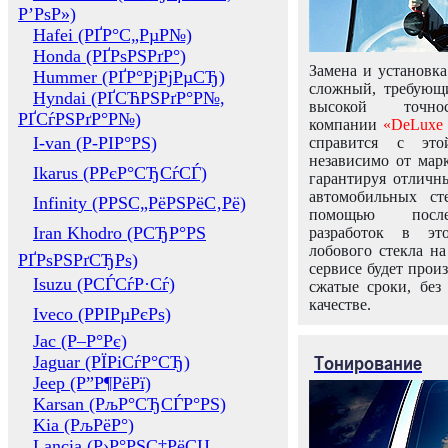
Р’РѕР»)
Hafei (РҐР°С„РµР№)
Honda (РҐРѕРЅРґР°)
Замена и установка
Hummer (РҐР°РјРјРµСЂ)
сложный, требующ
Hyndai (РҐСЋРЅРґР°Р№,
высокой точно
РҐСѓРЅРґР°Р№)
компании
«DeLuxe 
I-van (Р-РІР°РЅ)
справится с это
независимо от марк
Ikarus (РРєР°СЂСѓСЃ)
гарантируя отличны
автомобильных ст
Infinity (РРЅС„РёРЅРёС‚Рё)
помощью посл
Iran Khodro (РСЂР°РЅ
разработок в эт
лобового стекла н
РҐРѕРЅРґСЂРѕ)
сервисе будет прои
Isuzu (РСЃСѓР·Сѓ)
сжатые сроки, без
качестве.
Iveco (РРІРµРєРѕ)
Jac (Р–Р°Рє)
Тонирование
Jaguar (РЇРіСѓР°СЂ)
Jeep (Р”Р¶РёРї)
Karsan (РљР°СЂСЃР°РЅ)
Kia (РљРёР°)
Lancia (Р›Р°РЅС‡РёСЏ,