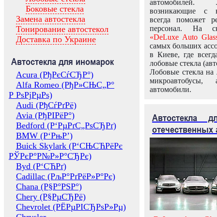
автомобилей.
Боковые стекла
возникающие с в
Замена автостекла
всегда поможет 
Тонирование автостекол
персонал. На ск
«DeLuxe Auto Glas
Доставка по Украине
самых больших ассо
в Киеве, где всег
Автостекла для иномарок
лобовые стекла (авт
Лобовые стекла на 
Acura (РђРєСѓСЂР°)
микроавтобусы, 
Alfa Romeo (РђР»СЊС„Р°
автомобили.
Р РѕРјРµРѕ)
Audi (РђСѓРґРё)
Avia (РђРІРёР°)
Автостекла 
Bedford (Р‘РµРґС„РѕСЂРґ)
отечественных 
BMW (Р‘РњР’)
Buick Skylark (Р‘СЊСЋРёРє
РЎРєР°Р№Р»Р°СЂРє)
Byd (Р‘СЋРґ)
Cadillac (РљР°РґРёР»Р°Рє)
Chana (Р§Р°РЅР°)
Chery (Р§РµСЂРё)
Chevrolet (РЁРµРІСЂРѕР»Рµ)