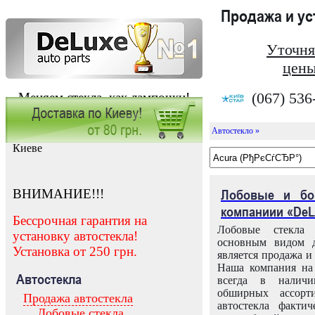
Продажа и у
Уточня
цены
(067) 536
Меняем стекла, как лампочки!
Автостекло »
Заказать установку автостекла в
Киеве
ВНИМАНИЕ!!!
Лобовые и бо
компаниии «DeL
Бессрочная гарантия на
Лобовые стекла
установку автостекла!
основным видом д
Установка от 250 грн.
является продажа и 
Наша компания на 
Автостекла
всегда в налич
обширных ассорт
Продажа автостекла
автостекла факти
Лобовые стекла