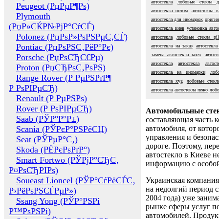
автостекла
лобовые стекла д
Peugeot (РџРµР¶Рѕ)
автостекла оптом
автостекла 
Plymouth
автостекла для иномарок
оригин
(РџР»СЌР№РјР°СѓСЃ)
автостекла киев
установка авто
Polonez (РџРѕР»РѕРЅРµС‚СЃ)
автостекла
лобовые стекла pil
Pontiac (РџРѕРЅС‚РёР°Рє)
автостекла на заказ
автостекла
замена автостекла киев
автост
Porsche (РџРѕСЂС€Рµ)
автостекла
автостекла
автос
Proton (РџСЂРѕС‚РѕРЅ)
автостекла на иномарки
лоб
Range Rover (Р РµРЅРґР¶
автостекла xyg
лобовые стекл
Р РѕРІРµСЂ)
автостекла
автостекла пежо
лобо
Renault (Р РµРЅРѕ)
Rover (Р РѕРІРµСЂ)
Автомобильные сте
Saab (РЎР°Р°Р±)
составляющая часть 
Scania (РЎРєР°РЅРёСЏ)
автомобиля, от котор
управления и безопа
Seat (РЎРµР°С‚)
дороге. Поэтому, пере
Skoda (РЁРєРѕРґР°)
автостекло в Киеве н
Smart Fortwo (РЎРјР°СЂС‚
информацию с особо
Р¤РѕСЂРІРѕ)
Soueast Lioncel (РЎР°СѓРёСЃС‚
Украинская компания 
на недолгий период с
Р›РёРѕРЅСЃРµР»)
2004 года) уже заним
Ssang Yong (РЎР°РЅРі
рынке сферы услуг п
Р™РѕРЅРі)
автомобилей. Проду