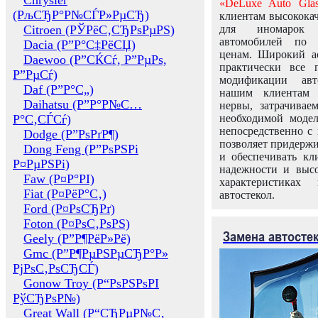
Chrysler
«DeLuxe Auto Glas
(РљСЂР°Р№СЃР»РµСЂ)
клиентам высококач
Citroen (РЎРёС‚СЂРѕРµРЅ)
для иномарок 
автомобилей по
Dacia (Р”Р°С‡РёСЏ)
ценам. Широкий ас
Daewoo (Р”СЌСѓ, Р”РµРѕ,
практически все 
Р”РµСѓ)
модификации авт
Daf (Р”Р°С„)
нашим клиентам 
Daihatsu (Р”Р°Р№С…
нервы, затрачивае
Р°С‚СЃСѓ)
необходимой моде
непосредственно с 
Dodge (Р”РѕРґР¶)
позволяет придержи
Dong Feng (Р”РѕРЅРі
и обеспечивать кл
Р¤РµРЅРі)
надежности и высо
Faw (Р¤Р°РІ)
характеристиках
Fiat (Р¤РёР°С‚)
автостекол.
Ford (Р¤РѕСЂРґ)
Foton (Р¤РѕС‚РѕРЅ)
Замена автосте
Geely (Р”Р¶РёР»Рё)
Gmc (Р”Р¶РµРЅРµСЂР°Р»
РјРѕС‚РѕСЂСЃ)
Gonow Troy (Р“РѕРЅРѕРІ
РўСЂРѕР№)
Great Wall (Р“СЂРµР№С‚