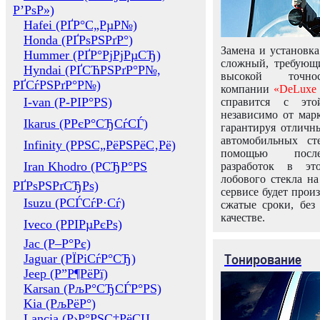
Р’РѕР»)
Hafei (РҐР°С„РµР№)
Honda (РҐРѕРЅРґР°)
Замена и установка
Hummer (РҐР°РјРјРµСЂ)
сложный, требующ
Hyndai (РҐСЋРЅРґР°Р№,
высокой точно
РҐСѓРЅРґР°Р№)
компании
«DeLuxe 
I-van (Р-РІР°РЅ)
справится с это
независимо от марк
Ikarus (РРєР°СЂСѓСЃ)
гарантируя отличны
автомобильных ст
Infinity (РРЅС„РёРЅРёС‚Рё)
помощью посл
Iran Khodro (РСЂР°РЅ
разработок в эт
лобового стекла н
РҐРѕРЅРґСЂРѕ)
сервисе будет прои
Isuzu (РСЃСѓР·Сѓ)
сжатые сроки, без
качестве.
Iveco (РРІРµРєРѕ)
Jac (Р–Р°Рє)
Тонирование
Jaguar (РЇРіСѓР°СЂ)
Jeep (Р”Р¶РёРї)
Karsan (РљР°СЂСЃР°РЅ)
Kia (РљРёР°)
Lancia (Р›Р°РЅС‡РёСЏ,