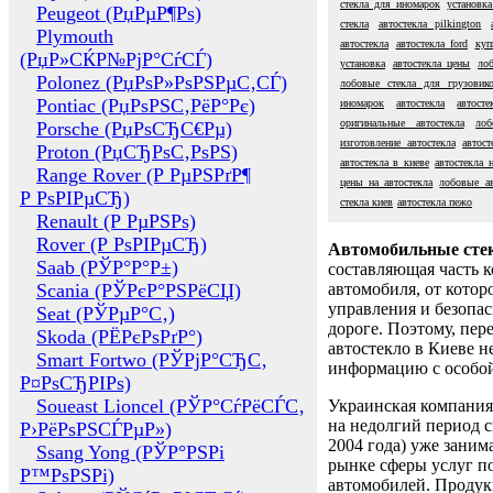
стекла для иномарок
установка
Peugeot (РџРµР¶Рѕ)
стекла
автостекла pilkington
Plymouth
автостекла
автостекла ford
куп
(РџР»СЌР№РјР°СѓСЃ)
установка
автостекла цены
ло
Polonez (РџРѕР»РѕРЅРµС‚СЃ)
лобовые стекла для грузовик
Pontiac (РџРѕРЅС‚РёР°Рє)
иномарок
автостекла
автост
оригинальные автостекла
лоб
Porsche (РџРѕСЂС€Рµ)
изготовление автостекла
автос
Proton (РџСЂРѕС‚РѕРЅ)
автостекла в киеве
автостекла 
Range Rover (Р РµРЅРґР¶
цены на автостекла
лобовые ав
Р РѕРІРµСЂ)
стекла киев
автостекла пежо
Renault (Р РµРЅРѕ)
Rover (Р РѕРІРµСЂ)
Автомобильные сте
Saab (РЎР°Р°Р±)
составляющая часть 
Scania (РЎРєР°РЅРёСЏ)
автомобиля, от котор
управления и безопа
Seat (РЎРµР°С‚)
дороге. Поэтому, пере
Skoda (РЁРєРѕРґР°)
автостекло в Киеве н
Smart Fortwo (РЎРјР°СЂС‚
информацию с особо
Р¤РѕСЂРІРѕ)
Soueast Lioncel (РЎР°СѓРёСЃС‚
Украинская компания 
на недолгий период с
Р›РёРѕРЅСЃРµР»)
2004 года) уже заним
Ssang Yong (РЎР°РЅРі
рынке сферы услуг п
Р™РѕРЅРі)
автомобилей. Проду