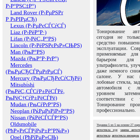
Р›Р°РЅС‡Р°)
Land Rover (Р›РµРЅРґ
Р РѕРІРµСЂ)
Lexus (Р›РµРєСЃСѓСЃ)
Тонирование авт
Liaz (Р›РёР°Р·)
сегодня не толь
Lifan (Р›РёС„Р°РЅ)
средство повышени
Lincoln (Р›РёРЅРєРѕР»СЊРЅ)
эксплуатации. Сов
Man (РњР°РЅ)
применяемые для
Mazda (РњР°Р·РґР°)
барьером для 
Mercedes
ультрафиолета, ул
даже немного сни
(РњРµСЂСЃРµРґРµСЃ)
салоне. У нас м
Mercury (РњРµСЂРєСѓСЂРё)
лобовые стекла, за
Mitsubishi
автомобиля с л
(РњРёС‚СЃСѓР±РёСЃРё,
уровнем затем
РњРёС†СѓР±РёСЃРё)
соответствии с 
Mudan (РњСѓРґР°РЅ)
Тонирование про
профессионально.
Neoplan (РќРµРѕРїР»Р°РЅ)
Nissan (РќРёСЃСЃР°РЅ)
Oldsmobile
Украина
5
из
5
на основе
27
оце
(РћР»РґСЃРјРѕР±Р°Р№Р»)
автостекла xyg
замена автост
автостекла
автостекла иномарок
Opel (РћРїРµР»СЊ)