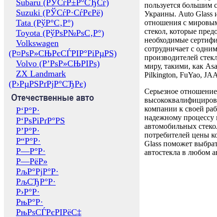
Subaru (РЎСѓР±Р°СЂСѓ)
пользуется большим 
Suzuki (РЎСѓР·СѓРєРё)
Украины. Auto Glass
Tata (РўР°С‚Р°)
отношения с мировы
стекол, которые пред
Toyota (РўРѕР№РѕС‚Р°)
необходимые сертиф
Volkswagen
сотрудничает с одни
(Р¤РѕР»СЊРєСЃРІР°РіРµРЅ)
производителей стекл
Volvo (Р’РѕР»СЊРІРѕ)
миру, такими, как Asa
ZX Landmark
Pilkington, FuYao, 
(Р›РµРЅРґРјР°СЂРє)
Серьезное отношение
Отечественные авто
высококвалифициров
компании к своей раб
Р‘Р°Р·
надежному процессу 
Р‘РѕРіРґР°РЅ
автомобильных стекол
Р’Р°Р·
потребителей цены к
Р“Р°Р·
Glass поможет выбрат
Р—Р°Р·
автостекла в любом а
Р—РёР»
РљР°РјР°Р·
РљСЂР°Р·
Р›Р°Р·
РњР°Р·
РњРѕСЃРєРІРёС‡