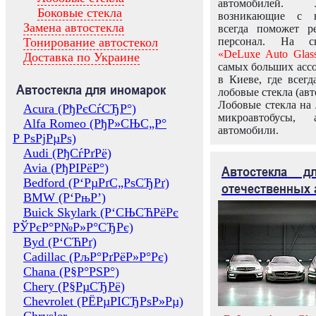
автомобилей.
Боковые стекла
возникающие с в
Замена автостекла
всегда поможет 
Тонирование автостекол
персонал. На ск
«DeLuxe Auto Glas
Доставка по Украине
самых больших ассо
в Киеве, где всег
Автостекла для иномарок
лобовые стекла (авт
Лобовые стекла на 
Acura (РђРєСѓСЂР°)
микроавтобусы, 
Alfa Romeo (РђР»СЊС„Р°
автомобили.
Р РѕРјРµРѕ)
Audi (РђСѓРґРё)
Avia (РђРІРёР°)
Автостекла 
Bedford (Р‘РµРґС„РѕСЂРґ)
отечественных 
BMW (Р‘РњР’)
Buick Skylark (Р‘СЊСЋРёРє
РЎРєР°Р№Р»Р°СЂРє)
Byd (Р‘СЋРґ)
Cadillac (РљР°РґРёР»Р°Рє)
Chana (Р§Р°РЅР°)
Chery (Р§РµСЂРё)
Chevrolet (РЁРµРІСЂРѕР»Рµ)