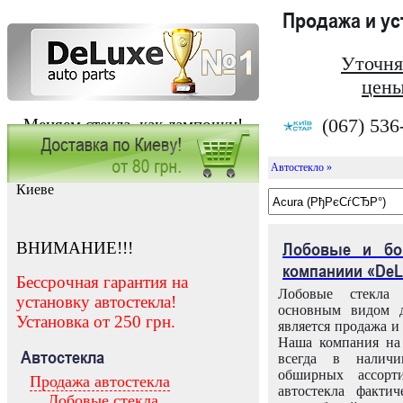
Продажа и у
Уточня
цены
(067) 536
Меняем стекла, как лампочки!
Автостекло »
Заказать установку автостекла в
Киеве
ВНИМАНИЕ!!!
Лобовые и бо
компаниии «DeL
Бессрочная гарантия на
Лобовые стекла
установку автостекла!
основным видом д
Установка от 250 грн.
является продажа и 
Наша компания на 
Автостекла
всегда в налич
обширных ассорт
Продажа автостекла
автостекла факти
Лобовые стекла