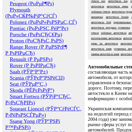
стекла ваз
автостекла ваз
л
Peugeot (РџРµР¶Рѕ)
автостекла
автостекла цены
Plymouth
лобовые стекла
автостекла укра
(РџР»СЌР№РјР°СѓСЃ)
иномарки
автостекла honda
Polonez (РџРѕР»РѕРЅРµС‚СЃ)
автостекла ford
оригинальные 
Pontiac (РџРѕРЅС‚РёР°Рє)
автостекла продажа установка
стекла
лобовые автостекла
ав
Porsche (РџРѕСЂС€Рµ)
изготовление автостекла
автост
Proton (РџСЂРѕС‚РѕРЅ)
цены на автостекла
автостек
Range Rover (Р РµРЅРґР¶
автостекла киев
установка авт
Р РѕРІРµСЂ)
замена автостекла киев
автостек
Renault (Р РµРЅРѕ)
Rover (Р РѕРІРµСЂ)
Автомобильные сте
Saab (РЎР°Р°Р±)
составляющая часть 
Scania (РЎРєР°РЅРёСЏ)
автомобиля, от котор
управления и безопа
Seat (РЎРµР°С‚)
дороге. Поэтому, пере
Skoda (РЁРєРѕРґР°)
автостекло в Киеве н
Smart Fortwo (РЎРјР°СЂС‚
информацию с особо
Р¤РѕСЂРІРѕ)
Soueast Lioncel (РЎР°СѓРёСЃС‚
Украинская компания 
на недолгий период с
Р›РёРѕРЅСЃРµР»)
2004 года) уже заним
Ssang Yong (РЎР°РЅРі
рынке сферы услуг п
Р™РѕРЅРі)
автомобилей. Проду