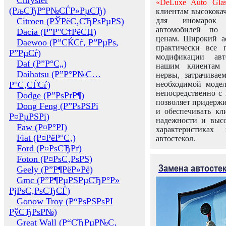
Chrysler
«DeLuxe Auto Glas
(РљСЂР°Р№СЃР»РµСЂ)
клиентам высококач
Citroen (РЎРёС‚СЂРѕРµРЅ)
для иномарок 
автомобилей по
Dacia (Р”Р°С‡РёСЏ)
ценам. Широкий ас
Daewoo (Р”СЌСѓ, Р”РµРѕ,
практически все 
Р”РµСѓ)
модификации авт
Daf (Р”Р°С„)
нашим клиентам 
Daihatsu (Р”Р°Р№С…
нервы, затрачивае
Р°С‚СЃСѓ)
необходимой моде
непосредственно с 
Dodge (Р”РѕРґР¶)
позволяет придержи
Dong Feng (Р”РѕРЅРі
и обеспечивать кл
Р¤РµРЅРі)
надежности и высо
Faw (Р¤Р°РІ)
характеристиках
Fiat (Р¤РёР°С‚)
автостекол.
Ford (Р¤РѕСЂРґ)
Foton (Р¤РѕС‚РѕРЅ)
Замена автосте
Geely (Р”Р¶РёР»Рё)
Gmc (Р”Р¶РµРЅРµСЂР°Р»
РјРѕС‚РѕСЂСЃ)
Gonow Troy (Р“РѕРЅРѕРІ
РўСЂРѕР№)
Great Wall (Р“СЂРµР№С‚