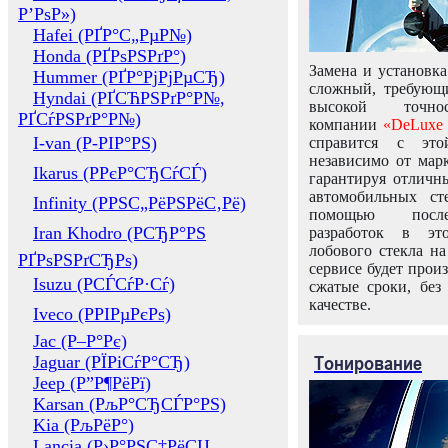
Р’РѕР»)
Hafei (РҐР°С„РµР№)
Honda (РҐРѕРЅРґР°)
Замена и установка
Hummer (РҐР°РјРјРµСЂ)
сложный, требующ
Hyndai (РҐСЋРЅРґР°Р№,
высокой точно
РҐСѓРЅРґР°Р№)
компании
«DeLuxe 
I-van (Р-РІР°РЅ)
справится с это
независимо от марк
Ikarus (РРєР°СЂСѓСЃ)
гарантируя отличны
автомобильных ст
Infinity (РРЅС„РёРЅРёС‚Рё)
помощью посл
Iran Khodro (РСЂР°РЅ
разработок в эт
лобового стекла н
РҐРѕРЅРґСЂРѕ)
сервисе будет прои
Isuzu (РСЃСѓР·Сѓ)
сжатые сроки, без
качестве.
Iveco (РРІРµРєРѕ)
Jac (Р–Р°Рє)
Тонирование
Jaguar (РЇРіСѓР°СЂ)
Jeep (Р”Р¶РёРї)
Karsan (РљР°СЂСЃР°РЅ)
Kia (РљРёР°)
Lancia (Р›Р°РЅС‡РёСЏ,