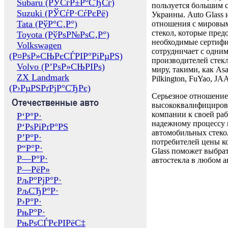
Subaru (РЎСѓР±Р°СЂСѓ)
пользуется большим 
Suzuki (РЎСѓР·СѓРєРё)
Украины. Auto Glass
Tata (РўР°С‚Р°)
отношения с мировы
стекол, которые пред
Toyota (РўРѕР№РѕС‚Р°)
необходимые сертиф
Volkswagen
сотрудничает с одни
(Р¤РѕР»СЊРєСЃРІР°РіРµРЅ)
производителей стекл
Volvo (Р’РѕР»СЊРІРѕ)
миру, такими, как Asa
ZX Landmark
Pilkington, FuYao, 
(Р›РµРЅРґРјР°СЂРє)
Серьезное отношение
Отечественные авто
высококвалифициров
компании к своей раб
Р‘Р°Р·
надежному процессу 
Р‘РѕРіРґР°РЅ
автомобильных стекол
Р’Р°Р·
потребителей цены к
Р“Р°Р·
Glass поможет выбрат
Р—Р°Р·
автостекла в любом а
Р—РёР»
РљР°РјР°Р·
РљСЂР°Р·
Р›Р°Р·
РњР°Р·
РњРѕСЃРєРІРёС‡