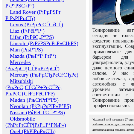
Р›Р°РЅС‡Р°)
Land Rover (Р›РµРЅРґ
Р РѕРІРµСЂ)
Lexus (Р›РµРєСЃСѓСЃ)
Тонирование авт
Liaz (Р›РёР°Р·)
сегодня не толь
Lifan (Р›РёС„Р°РЅ)
средство повышени
Lincoln (Р›РёРЅРєРѕР»СЊРЅ)
эксплуатации. Сов
Man (РњР°РЅ)
применяемые для
Mazda (РњР°Р·РґР°)
барьером для 
Mercedes
ультрафиолета, ул
даже немного сни
(РњРµСЂСЃРµРґРµСЃ)
салоне. У нас м
Mercury (РњРµСЂРєСѓСЂРё)
лобовые стекла, за
Mitsubishi
автомобиля с л
(РњРёС‚СЃСѓР±РёСЃРё,
уровнем затем
РњРёС†СѓР±РёСЃРё)
соответствии с 
Mudan (РњСѓРґР°РЅ)
Тонирование про
профессионально.
Neoplan (РќРµРѕРїР»Р°РЅ)
Nissan (РќРёСЃСЃР°РЅ)
Oldsmobile
Украина
5
из
5
на основе
27
оце
(РћР»РґСЃРјРѕР±Р°Р№Р»)
лобовые стекла для иномарок
автостекла хонда
продажа автос
Opel (РћРїРµР»СЊ)