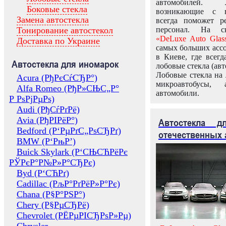
автомобилей.
Боковые стекла
возникающие с в
Замена автостекла
всегда поможет 
Тонирование автостекол
персонал. На ск
«DeLuxe Auto Glas
Доставка по Украине
самых больших ассо
в Киеве, где всег
Автостекла для иномарок
лобовые стекла (авт
Лобовые стекла на 
Acura (РђРєСѓСЂР°)
микроавтобусы, 
Alfa Romeo (РђР»СЊС„Р°
автомобили.
Р РѕРјРµРѕ)
Audi (РђСѓРґРё)
Avia (РђРІРёР°)
Автостекла 
Bedford (Р‘РµРґС„РѕСЂРґ)
отечественных 
BMW (Р‘РњР’)
Buick Skylark (Р‘СЊСЋРёРє
РЎРєР°Р№Р»Р°СЂРє)
Byd (Р‘СЋРґ)
Cadillac (РљР°РґРёР»Р°Рє)
Chana (Р§Р°РЅР°)
Chery (Р§РµСЂРё)
Chevrolet (РЁРµРІСЂРѕР»Рµ)