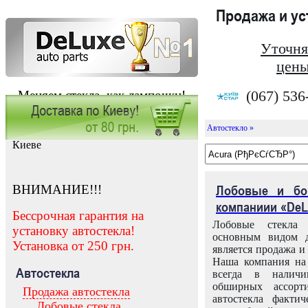
Продажа и у
Уточня
цены
(067) 536
Меняем стекла, как лампочки!
Автостекло »
Заказать установку автостекла в
Киеве
ВНИМАНИЕ!!!
Лобовые и бо
компаниии «DeL
Бессрочная гарантия на
Лобовые стекла
установку автостекла!
основным видом д
Установка от 250 грн.
является продажа и 
Наша компания на 
Автостекла
всегда в налич
обширных ассорт
Продажа автостекла
автостекла факти
Лобовые стекла